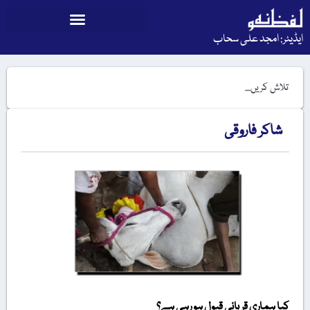
ایڈیٹر: امجد علی سحاب
شاکر فاروقی
کیا ہماری قربانی قبول ہو رہی ہے؟