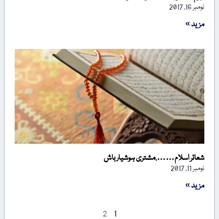
نومبر 16, 2017
مزید »
شعائر اسلام…….مشتری ہوشیار باش
نومبر 11, 2017
مزید »
2
1