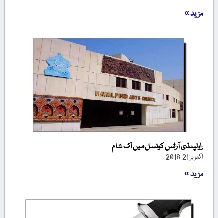
مزید »
راولپنڈی آرٹس کونسل میں اک شام
اکتوبر 21, 2018
مزید »