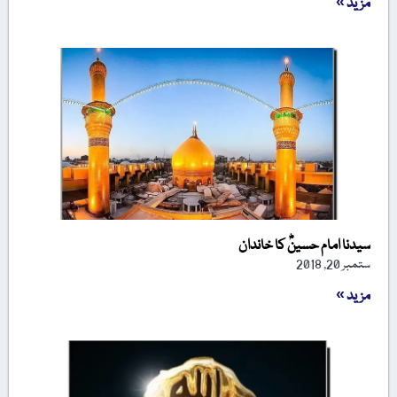
مزید »
سیدنا امام حسینؓ کا خاندان
ستمبر 20, 2018
مزید »