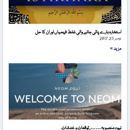
استخارہ بارے پائی جانے والی غلط فہمیاں اور ان کا حل
نومبر 23, 2017
مزید »
نیوم منصوبہ……..توقعات و خدشات