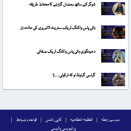
شوگر کے ساتھ رمضان گزارنے کا محتاط طریقہ
بائی پاس واکنگ ٹریک، سٹریٹ لائبریری کی حالت زار
د مینگوری بائی پاس واکنگ ٹریک صفائی
گراسی گراونڈ او کہ ترکولی….؟
ہم سے رابطہ
لفظونہ انتظامیہ
کاپی رائٹس
قواعد و ضوابط
پرائیویسی پالیسی