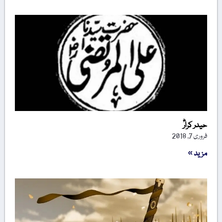
حیدر کرارؓ
فروری 7, 2018
مزید »