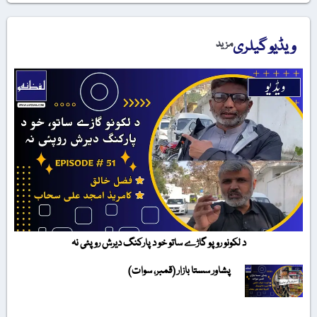
ویڈیو گیلری
مزید
د لکونو روپو گاڑے ساتو خو د پارکنگ دیرش روپئی نہ
پشاور سستا بازار (قمبر، سوات)