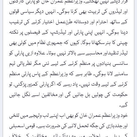
قرار دیتے نہیں تھکتے۔ وزیراعظم عمران خان کو پارٹی کارکنوں
اور لیڈروں کی تربیت بھی کرنا ہوگی۔ انہیں دیگر سیاسی قوتوں
کے ساتھ احترام اور دوستانہ طرزِعمل اختیار کرنے کی ترغیب
دینا ہوگی۔ انہیں اپنی پارٹی اور لیڈرشپ کے فیصلوں پر نکتہ
چینی کا ہنر سکھانا ہوگا، کیوں کہ جمہوری نظام میں کوئی بھی
لیڈر تنقیداور محاسبے سے بالاتر نہیں ہوتا۔ علاوہ ازیں پارٹی کو
سائنسی بنیادوں پر منظم کرنے کے لیے نئی مگر نظریاتی ٹیم
سامنے لانا ہوگی۔ ظاہر ہے کہ وزیراعظم کے پاس پارٹی منظم
کرنے کے لیے وقت نہیں۔ یاد رہے کہ اگر پارٹی کمزور پڑگئی، تو
حکومت کی چولیں ہل جائیں گی اور مخالفین اسے نگل جائیں
گے۔
خود وزیراعظم عمران خان کو بھی اب اپنے لب ولہجے میں تلخی
اور جلدبازی کی جگہ تحمل لانے کی ضرورت ہے۔ قومی اسمبلی
کے پہلے ہی اجلاس میں وہ بھڑک اٹھے۔مخالفین کے خلاف