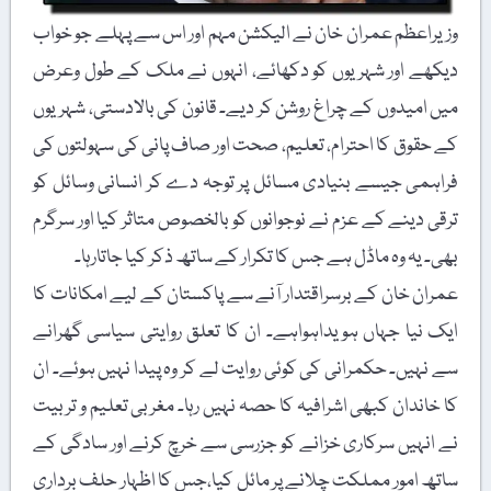
وزیراعظم عمران خان نے الیکشن مہم اور اس سے پہلے جو خواب
دیکھے اور شہریوں کو دکھائے، انہوں نے ملک کے طول وعرض
میں امیدوں کے چراغ روشن کر دیے۔ قانون کی بالادستی، شہریوں
کے حقوق کا احترام، تعلیم، صحت اور صاف پانی کی سہولتوں کی
فراہمی جیسے بنیادی مسائل پر توجہ دے کر انسانی وسائل کو
ترقی دینے کے عزم نے نوجوانوں کو بالخصوص متاثر کیا اور سرگرم
بھی۔ یہ وہ ماڈل ہے جس کا تکرار کے ساتھ ذکر کیا جاتارہا۔
عمران خان کے برسراقتدار آنے سے پاکستان کے لیے امکانات کا
ایک نیا جہاں ہویداہواہے۔ ان کا تعلق روایتی سیاسی گھرانے
سے نہیں۔ حکمرانی کی کوئی روایت لے کر وہ پیدا نہیں ہوئے۔ ان
کا خاندان کبھی اشرافیہ کا حصہ نہیں رہا۔ مغربی تعلیم و تربیت
نے انہیں سرکاری خزانے کو جزرسی سے خرچ کرنے اور سادگی کے
ساتھ امور مملکت چلانے پر مائل کیا،جس کا اظہار حلف برداری