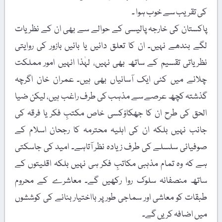
کی تقریب سے خوب ہوا ۔
پاکستان کی خارجہ پالیسی کے حوالے سے بھی ان کے نظریات
لگے بندھے نہیں۔ ان کا تعلق دائیں یا بائیں بازور کی روایتی
نظریاتی تقسیم کے ساتھ بھی نہیں، لہٰذا انہیں امور مملکت
چلانے میں کئی ایک آسانیاں بھی ہیں۔ عمران خان اگرچہ
گذشتہ کچھ عرصے سے مذہب کی طرف راغب ہیں، لیکن ضیا
الحق کی طرح ان کا جھکاؤکسی خاص مکتبِ فکر یا فرقہ کی
جانب نہیں بلکہ ان کی اہلیہ محترمہ کا رجحان اسلام کے
صوفیائی سلسلے کی طرف زیادہ نظر آتاہے۔ امید کی جاسکتی
ہے کہ وہ تمام مذہبی مکاتبِ فکر ہی نہیں بلکہ اقلیتوں کے
ساتھ منصفانہ سلوک روا رکھیں گے۔ معاشرے کے محروم
طبقات کو معاشی اور سماجی طور پر بااختیار بنانے کی کوششوں
میں اضافہ کریں گے۔