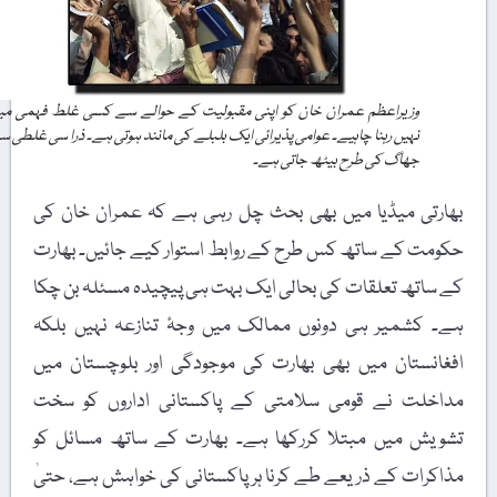
وزیراعظم عمران خان کو اپنی مقبولیت کے حوالے سے کسی غلط فہمی میں
نہیں رہنا چاہیے۔ عوامی پذیرائی ایک بلبلے کی مانند ہوتی ہے۔ ذرا سی غلطی سے
جھاگ کی طرح بیٹھ جاتی ہے۔
بھارتی میڈیا میں بھی بحث چل رہی ہے کہ عمران خان کی
حکومت کے ساتھ کس طرح کے روابط استوار کیے جائیں۔ بھارت
کے ساتھ تعلقات کی بحالی ایک بہت ہی پیچیدہ مسئلہ بن چکا
ہے۔ کشمیر ہی دونوں ممالک میں وجۂ تنازعہ نہیں بلکہ
افغانستان میں بھی بھارت کی موجودگی اور بلوچستان میں
مداخلت نے قومی سلامتی کے پاکستانی اداروں کو سخت
تشویش میں مبتلا کررکھا ہے۔ بھارت کے ساتھ مسائل کو
مذاکرات کے ذریعے طے کرنا ہر پاکستانی کی خواہش ہے، حتیٰ