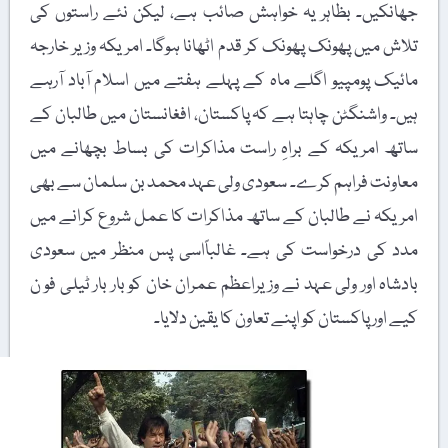
جھانکیں۔ بظاہر یہ خواہش صائب ہے، لیکن نئے راستوں کی
تلاش میں پھونک پھونک کر قدم اٹھانا ہوگا۔ امریکہ وزیر خارجہ
مائیک پومپیو اگلے ماہ کے پہلے ہفتے میں اسلام آباد آرہے
ہیں۔ واشنگٹن چاہتا ہے کہ پاکستان، افغانستان میں طالبان کے
ساتھ امریکہ کے براہِ راست مذاکرات کی بساط بچھانے میں
معاونت فراہم کرے۔ سعودی ولی عہد محمد بن سلمان سے بھی
امریکہ نے طالبان کے ساتھ مذاکرات کا عمل شروع کرانے میں
مدد کی درخواست کی ہے۔ غالباًاسی پس منظر میں سعودی
بادشاہ اور ولی عہد نے وزیراعظم عمران خان کو بار بار ٹیلی فو ن
کیے اور پاکستان کو اپنے تعاون کا یقین دلایا۔