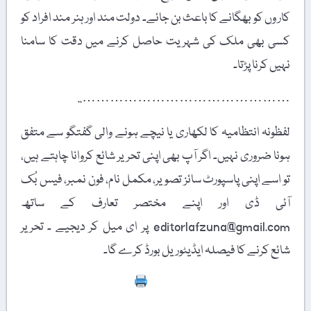
کار وں کو بھگانے کا باعث بن جائے۔ دولت مند اور ہنر مند افراد کو
کسی بھی ملک کی شہریت حاصل کرنے میں دقت کا سامنا
نہیں کرنا پڑتا۔
………………………………………..
لفظونہ انتظامیہ کا لکھاری یا نیچے ہونے والی گفتگو سے متفق
ہونا ضروری نہیں۔ اگر آپ بھی اپنی تحریر شائع کروانا چاہتے ہیں،
تو اسے اپنی پاسپورٹ سائز تصویر، مکمل نام، فون نمبر، فیس بُک
آئی ڈی اور اپنے مختصر تعارف کے ساتھ
editorlafzuna@gmail.com پر ای میل کر دیجیے ۔ تحریر
شائع کرنے کا فیصلہ ایڈیٹوریل بورڈ کرے گا۔
Print