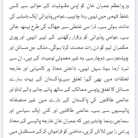
وزیراعظم عمران خان کو اپنی مقبولیت کے حوالے سے کسی
غلط فہمی میں نہیں رہنا چاہیے۔ عوامی پذیرائی ایک بلبلے کی
مانند ہوتی ہے۔ ذرا سی غلطی سے جھاگ کی طرح بیٹھ جاتی
ہے۔ عوامی پذیرائی کو برقرار رکھنے کے لیے انہیں اور پوری
حکمران ٹیم کو دن رات محنت کرنا ہوگی۔ ملک جن مسائل اور
چیلنجز سے دوچار ہے، وہ غیر معمولی نوعیت کے ہیں۔ ان سے
نبرد آزما ہونا سہل نہیں۔ داخلی محاذ پر کامیابی اور خارجہ
تعلقات میں بھی گہرا تعلق ہے۔پاکستان کے بہت سارے
مسائل کا تعلق پڑوسی ممالک کے ساتھ پائے جانے والے تناؤ اور
عالمی طاقتوں کی پاکستان کے بارے میں غیر منصفانہ
پالیسیوں سے ہے۔ عالمی طاقتیں اور کئی ایک سیاسی اور
سماجی رہنما چاہتے ہیں کہ عمران خان خارجہ پالیسی کے محاذ
پر نئی را ہیں تلاش کریں۔ ماضی کو فراموش کرکے مستقبل میں