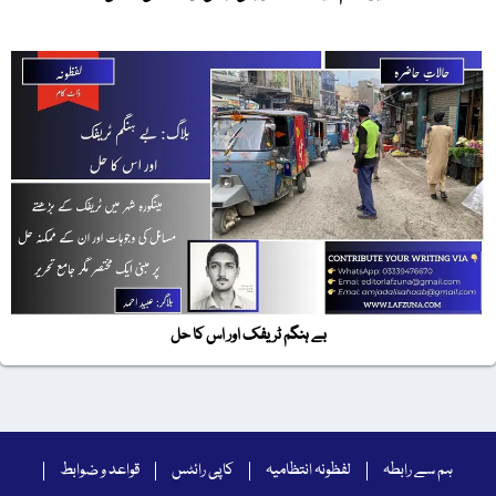
بے ہنگم ٹریفک اور اس کا حل
ہم سے رابطہ
لفظونہ انتظامیہ
کاپی رائٹس
قواعد و ضوابط