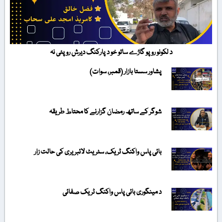
د لکونو روپو گاڑے ساتو خو د پارکنگ دیرش روپئی نہ
پشاور سستا بازار (قمبر، سوات)
شوگر کے ساتھ رمضان گزارنے کا محتاط طریقہ
بائی پاس واکنگ ٹریک، سٹریٹ لائبریری کی حالت زار
د مینگوری بائی پاس واکنگ ٹریک صفائی