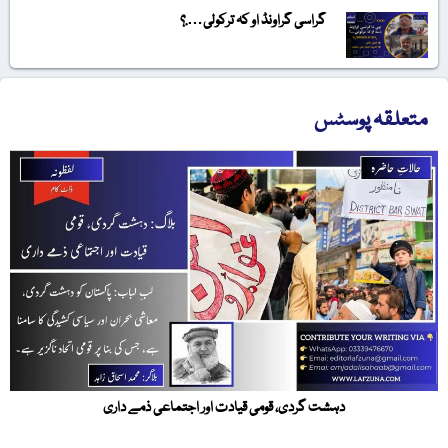
گراسی گراونڈ او کہ ترکولی….؟
متعلقہ پوسٹس
دہشت گردی، قومی قیادت اور اجتماعی ذمے داری