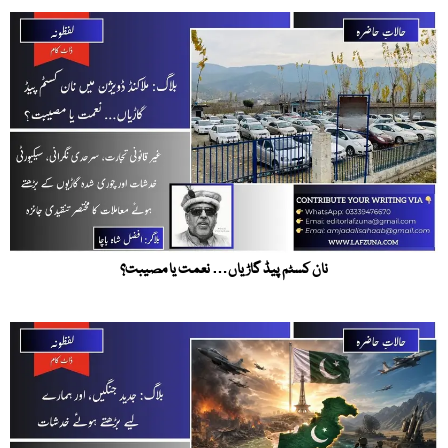
نان کسٹم پیڈ گاڑیاں… نعمت یا مصیبت؟