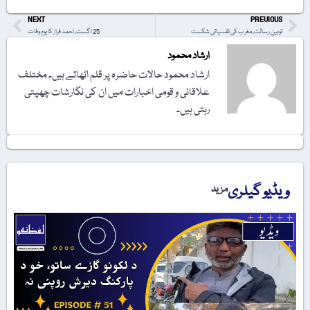
NEXT
PREVIOUS
توہینِ رسالت، مغرب کی نفسیاتی شکست
25 اگست، احمد فراز کا یومِ وفات
ارشاد محمود
ارشاد محمود حالات حاضرہ پر قلم اٹھاتے ہیں۔ مختلف
علاقائی و قومی اخبارات میں ان کی نگارشات چھپتی
رہتی ہیں۔
ویڈیو گیلری
مزید