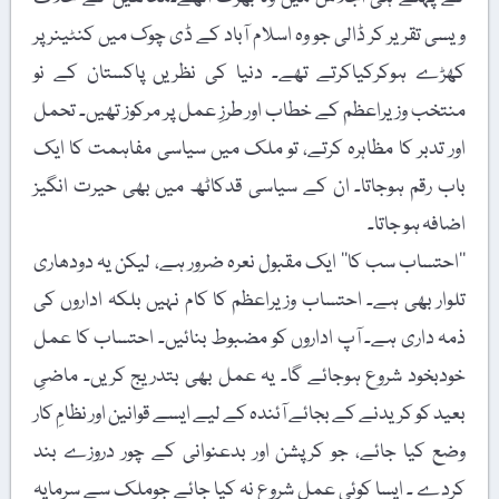
ویسی تقریر کر ڈالی جو وہ اسلام آباد کے ڈی چوک میں کنٹینر پر
کھڑے ہوکرکیاکرتے تھے۔ دنیا کی نظریں پاکستان کے نو
منتخب وزیراعظم کے خطاب اور طرزِ عمل پر مرکوز تھیں۔ تحمل
اور تدبر کا مظاہرہ کرتے، تو ملک میں سیاسی مفاہمت کا ایک
باب رقم ہوجاتا۔ ان کے سیاسی قدکاٹھ میں بھی حیرت انگیز
اضافہ ہو جاتا۔
’’احتساب سب کا‘‘ ایک مقبول نعرہ ضرور ہے، لیکن یہ دودھاری
تلوار بھی ہے۔ احتساب وزیراعظم کا کام نہیں بلکہ اداروں کی
ذمہ داری ہے۔ آپ اداروں کو مضبوط بنائیں۔ احتساب کا عمل
خودبخود شروع ہوجائے گا۔ یہ عمل بھی بتدریج کریں۔ ماضیِ
بعید کو کریدنے کے بجائے آئندہ کے لیے ایسے قوانین اور نظامِ کار
وضع کیا جائے، جو کرپشن اور بدعنوانی کے چور دروزے بند
کردے ۔ ایسا کوئی عمل شروع نہ کیا جائے جوملک سے سرمایہ