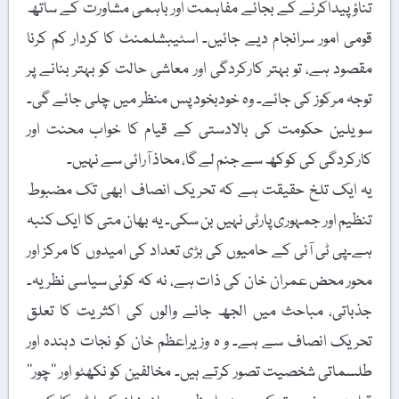
تناؤپیداکرنے کے بجائے مفاہمت اور باہمی مشاورت کے ساتھ
قومی امور سرانجام دیے جائیں۔ اسٹیبشلمنٹ کا کردار کم کرنا
مقصود ہے، تو بہتر کارکردگی اور معاشی حالت کو بہتر بنانے پر
توجہ مرکوز کی جائے۔ وہ خودبخود پس منظر میں چلی جائے گی۔
سویلین حکومت کی بالادستی کے قیام کا خواب محنت اور
کارکردگی کی کوکھ سے جنم لے گا، محاذ آرائی سے نہیں۔
یہ ایک تلخ حقیقت ہے کہ تحریک انصاف ابھی تک مضبوط
تنظیم اور جمہوری پارٹی نہیں بن سکی۔ یہ بھان متی کا ایک کنبہ
ہے۔پی ٹی آئی کے حامیوں کی بڑی تعداد کی امیدوں کا مرکز اور
محور محض عمران خان کی ذات ہے، نہ کہ کوئی سیاسی نظریہ۔
جذباتی، مباحث میں الجھ جانے والوں کی اکثریت کا تعلق
تحریک انصاف سے ہے۔ و ہ وزیراعظم خان کو نجات دہندہ اور
طلسماتی شخصیت تصور کرتے ہیں۔ مخالفین کو نکھٹو اور ’’چور‘‘