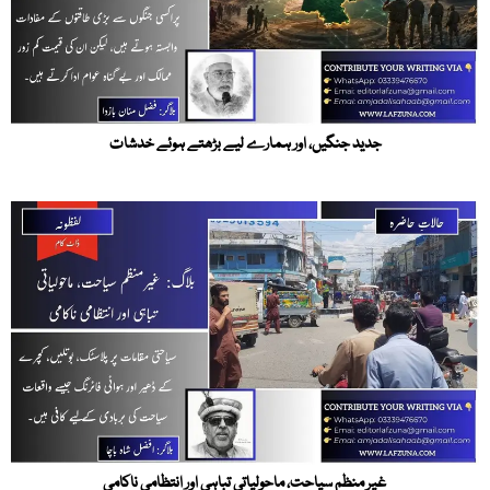
جدید جنگیں، اور ہمارے لیے بڑھتے ہوئے خدشات
غیر منظم سیاحت، ماحولیاتی تباہی اور انتظامی ناکامی