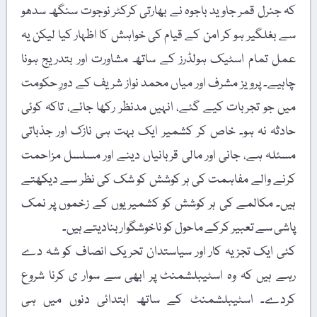
کہ جنرل قمر جاوید باجوہ نے بھارتی کرکٹر نوجوت سنگھ سدھو
سے بغلگیر ہو کر امن کے قیام کی خواہش کا اظہار کیا لیکن یہ
عمل تمام اسٹیک ہولڈرز کے ساتھ مشاورت اور بتدریج ہونا
چاہیے۔ پرویز مشرف اور میاں محمد نواز شریف کے دورِ حکومت
میں جو تجربات کیے گئے، انہیں مدنظر رکھا جائے، تاکہ کوئی
حادثہ نہ ہو۔ خاص کر کشمیر ایک بہت ہی نازک اور جذباتی
مسئلہ ہے، جانی اور مالی قربانیاں دینے اور مسلسل مزاحمت
کرنے والے مفاہمت کی ہر کوشش کو شک کی نظر سے دیکھتے
ہیں۔ مکالمے کی ہر کوشش کو کشمیریوں کے زخموں پر نمک
پاشی سے تعبیر کرکے ماحول کو ناخوشگوار بنادیتے ہیں۔
کئی ایک تجزیہ کار اور سیاستدان تحریک انصاف کو شہ دے
رہے ہیں کہ وہ اسٹیبلشمنٹ پر ابھی سے سوار ی کرنا شروع
کردے۔ اسٹیبلشمنٹ کے ساتھ ابتدائی دنوں میں ہی