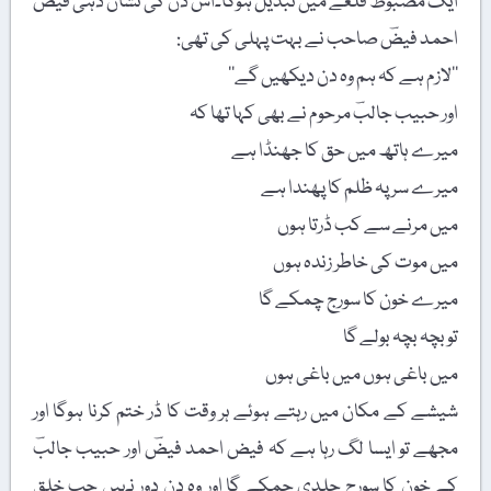
ایک مضبوط قلعے میں تبدیل ہوگا۔اس دن کی نشان دہی فیض
احمد فیضؔ صاحب نے بہت پہلی کی تھی:
’’لازم ہے کہ ہم وہ دن دیکھیں گے‘‘
اور حبیب جالبؔ مرحوم نے بھی کہا تھا کہ
میرے ہاتھ میں حق کا جھنڈا ہے
میرے سر پہ ظلم کا پھندا ہے
میں مرنے سے کب ڈرتا ہوں
میں موت کی خاطر زندہ ہوں
میرے خون کا سورج چمکے گا
تو بچہ بچہ بولے گا
میں باغی ہوں میں باغی ہوں
شیشے کے مکان میں رہتے ہوئے ہر وقت کا ڈر ختم کرنا ہوگا اور
مجھے تو ایسا لگ رہا ہے کہ فیض احمد فیضؔ اور حبیب جالبؔ
کے خون کا سورج جلدی چمکے گا اور وہ دن دور نہیں جب خلقِ