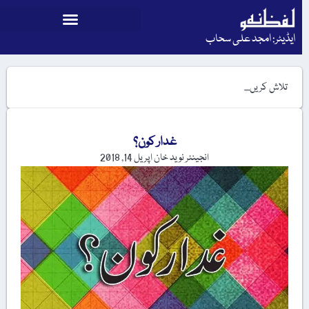
ایڈیٹر: امجد علی سحاب
غدار کون؟
انجینئر نوید خان
اپریل 14, 2018