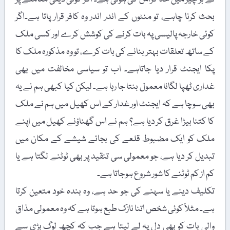
بحث کرنا چاہے، تو منٹوں کے اندر اندر وہ کافر قرار پاتا ہے۔اگر
کوئی خارجہ پالیسی پہ بات کرنے کی کوشش کرے اور کسی ملک
کے ساتھ تعلقات بہتر بنانے کی بات کرے، تو وہ مذکورہ ملک کا
پکا ایجنٹ قرار دیا جاتاہے۔ اب تو سیاسی مخالفت میں بھی
غداری ٹھپا لگانا معمول بنتا جا رہا ہے۔ لیکن کیا کبھی ہم نے یہ
بھی سوچا ہے کہ ایجنٹ اور غدار کے اس کھیل میں ہم نے ملک
کا کتنا بیڑا غرق کر دیا ہے؟ ہم نے اس گھناؤنے کھیل میں اپنے
ملک کو ایک مضبوط قلعے کی بجائے شیشے کے مکان میں
تبدیل کر دیا ہے، جو معمولی سی تنقید پر بھی ٹوٹنے لگتا ہے یا
کم از کم ٹوٹنے کا شور شروع ہوجاتا ہے۔
تکلیف دینے یا سہنے کی جو حد ہے، وہ بندہ خود متعین کرتا
ہے۔ مثلاً کوئی شخص اتنا نازک طبع ہوتا ہے کہ وہ معمولی مذاق
والی بات کو بھی دل پہ لے لیتا ہے جب کہ کچھ لوگ بڑی سے