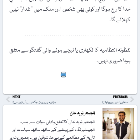
خدا کا راج ہوگا اور کوئی بھی شخص اس ملک میں ’’غدار‘‘ نہیں
کہلائے گا۔
……………………………………………
لفظونہ انتظامیہ کا لکھاری یا نیچے ہونے والی گفتگو سے متفق
ہونا ضروری نہیں۔
Print
NEXT
PREVIOUS
منظور پشتین، ہیرو یا ولن؟
جاپان میں ہری کی جگہ نیلی بتّی کیوں ہے؟
انجینئر نوید خان
انجنئیر نوید خان کا تعلق وادئی سوات سے ہے۔
انجینئیرنگ کے پیشے کے ساتھ ساتھ سیاست اور
تاریخ کے مطالعے کے بےحد شوقین ہیں۔ جمہوریت پر