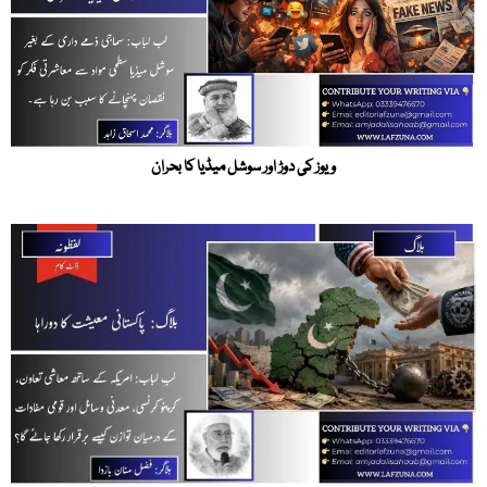
ویوز کی دوڑ اور سوشل میڈیا کا بحران