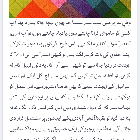
وطنِ عزیز میں سب سے سستا جو چورن بیچا جاتا ہے یا پھر آپ
کسی کو خاموش کرانا چاہتے ہوں، یا دبانا چاہتے ہوں، تو آپ اس پر
’’غدار‘‘ ہونے کا الزام لگا دیں۔ اس طرح اگر کوئی بندہ جرأت کرکے
اپنے حقوق کی بات کرنے لگتا ہے، تو کبھی اسے ’’سی آئی اے‘‘ کا
ایجنٹ قرار دیا جاتا ہے، تو کبھی اسے ’’را‘‘ کا۔ یہ دنوں لیبل کام نہ
کریں، تو افغانستان تو کہیں گیا نہیں ہے۔آج کل ایک اور لیبل
اسرائیل کے ایجنٹ ہونے کا بھی خاصا مشہور ہے۔ اس عمل کو
دیکھتے ہوئے کہا جاسکتا ہے کہ یہاں پر ایجنٹوں کی اتنی
بہتات ہے کہ اگر مردم شماری میں اس کے لیے ایک الگ خانہ
بنا دیا گیا، تو یقینا ٓآدھی آبادی پکے ایجنٹوں پر مشتمل قرار دی
جائے گی۔ مطلب، ہر چیز کی ایک حد ہوتی ہے اور ہم پاکستانیوں
نے ہر چیز میں حد کراس کی ہوئی ہے۔ اگر کوئی دینی معاملے پر