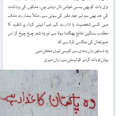
بڑی بات کو بھی ہنسی خوشی ٹال دیتے ہیں۔ ملکوں کی برداشت
کی حد بھی ہم نے خود مقرر کی ہوئی ہے، مثلاً ہمارے ملک
میں کسی شخصیت یا ادارے کے غیر آئینی کردار پر تنقید کا
مطلب سنگین نتائج بھگتنا ہوتا ہے اور یہ شعر چیخ چیخ کر اس
صورتحال کی عکاسی کرتا ہے کہ
یہ دستورِ زباں بندی ہے کیسی تیری محفل میں
یہاں تو بات کرنے کو ترستی ہے زباں میری