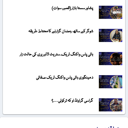
پشاور سستا بازار (قمبر، سوات)
شوگر کے ساتھ رمضان گزارنے کا محتاط طریقہ
بائی پاس واکنگ ٹریک، سٹریٹ لائبریری کی حالت زار
د مینگوری بائی پاس واکنگ ٹریک صفائی
گراسی گراونڈ او کہ ترکولی….؟