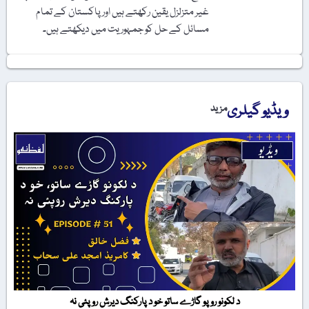
غیر متزلزل یقین رکھتے ہیں اور پاکستان کے تمام
مسائل کے حل کو جمہوریت میں دیکھتے ہیں۔
ویڈیو گیلری
مزید
د لکونو روپو گاڑے ساتو خو د پارکنگ دیرش روپئی نہ