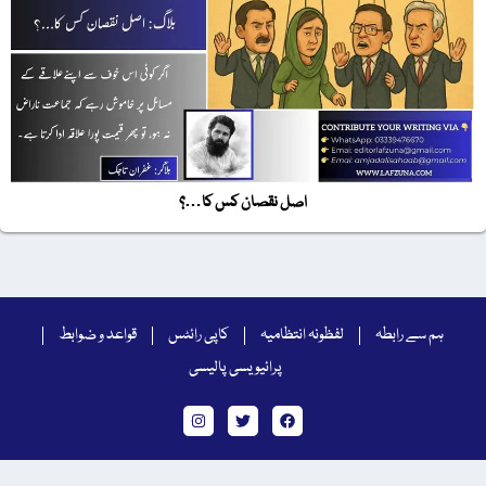
اصل نقصان کس کا…؟
ہم سے رابطہ
لفظونہ انتظامیہ
کاپی رائٹس
قواعد و ضوابط
پرائیویسی پالیسی