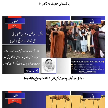
پاکستانی معیشت کا دوراہا
سوشل میڈیا پر پختون کی نئی شناخت: موقع یا المیہ؟