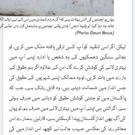
یہاں پر ایجنٹوں کی اتنی بہتات ہے کہ اگر مردم شماری میں اس کے لیے ایک الگ
خانہ بنا دیا گیا، تو یقینا ٓآدھی آبادی پکے ایجنٹوں پر مشتمل قرار دی جائے گی۔
(Photo: Dawn News)
لیکن اگر اسی تنقید کو آپ کسی ترقی یافتہ ملک میں کریں، تو
بجائے سنگین دھمکیوں کے وہ شخص یا ادارہ اپنے آپ میں
بہتری لانے کی کوشش کرے گا۔ اس کے علاوہ اگر ہم حقوق کے
بارے میں بات کریں، تو وہ ممالک اپنے شہریوں کے حقوق کی
جس انداز میں ضمانت دیتے ہیں، وہ قابلِ رشک ہے۔ جب کہ
پاکستان میں تو جتنی کوشش حقوق کو دبانے میں صرف ہوتی
ہے، اگر اتنی ہی اپنے آپ میں بہتری لانے میں صرف ہو، تو یہاں
کی آگ بھی اندازِ گلستان پیدا کرسکتی ہے۔ قارئین، ہمارے اس
معاشرے کی عکاسی حبیب جالبؔ نے کچھ اس انداز میں کی