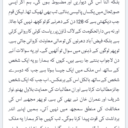
بلکہ اُلٹا اس کی دیواریں اور مضبوط ہوں گی۔ ہم اگر ایسی
صورتحال میں یکساں پالیسی بناتے، تب بھی ٹھیک تھا، لیکن قوم
جب دیکھتی ہے کہ 126 دن کے دھرنے کو تو کچھ نہیں کہا جاتا،
اور نہ ہی دارالحکومت کے لاک ڈاؤن پر ریاست کوئی کارروائی کرتی
ہے بلکہ فیض آباد دھرنوں کی تو مالی معاونت کروائی جاتی ہے،
تو پھر لوگوں کے ذہنوں میں سوال تو اُٹھیں گے۔ اور یہ سوالات آئے
دن لاجواب بنتے جا رہے ہیں۔ کیوں کہ ہمارا رویہ ایک شخص
کے ساتھ اس ملک میں ایک جیسا ہوتا ہے جب کہ دوسرے
شخص کے ساتھ بالکل اس کے برعکس۔ اب جب کہ ایک شخص
جائز مطالبات کرتا ہے اور ان مطالبات کی حمایت بلاول بھٹو، نواز
شریف اور عمران خان نے بھی کی ہے، تو پھر مجھے اس کی
مخالفت کی منطق سمجھ میں نہیں آتی۔ ہمیں اپنے اندر
برداشت کی قوت پیدا کرنا ہوگی۔ تب کہیں جاکر ہمارا یہ ملک