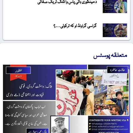
د مینگوری بائی پاس واکنگ ٹریک صفائی
گراسی گراونڈ او کہ ترکولی….؟
متعلقہ پوسٹس