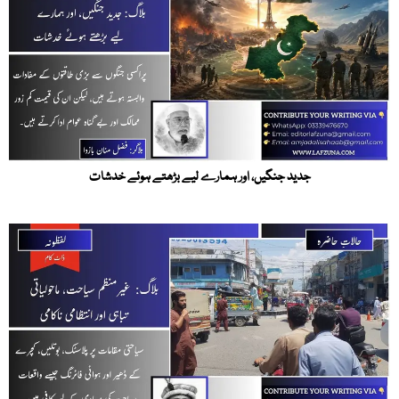
جدید جنگیں، اور ہمارے لیے بڑھتے ہوئے خدشات