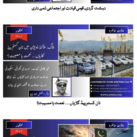
دہشت گردی، قومی قیادت اور اجتماعی ذمے داری
نان کسٹم پیڈ گاڑیاں… نعمت یا مصیبت؟