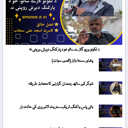
د لکونو روپو گاڑے ساتو خو د پارکنگ دیرش روپئی نہ
پشاور سستا بازار (قمبر، سوات)
شوگر کے ساتھ رمضان گزارنے کا محتاط طریقہ
بائی پاس واکنگ ٹریک، سٹریٹ لائبریری کی حالت زار