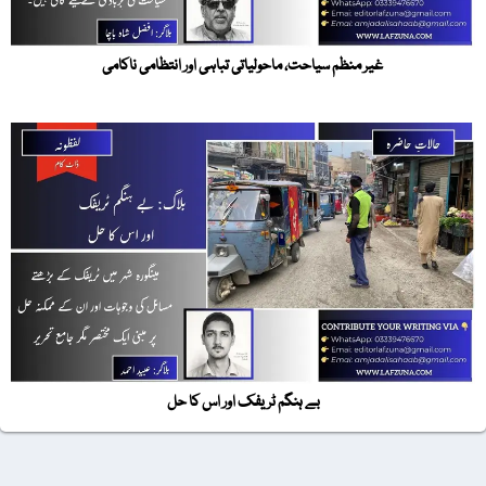
غیر منظم سیاحت، ماحولیاتی تباہی اور انتظامی ناکامی
بے ہنگم ٹریفک اور اس کا حل