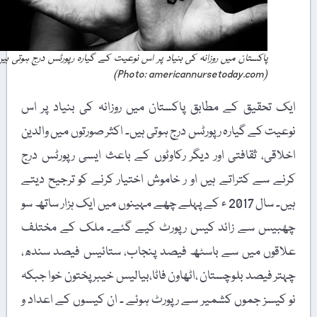
پاکستان میں روزانہ کی بنیاد پر اس نوعیت کے گیارہ رپورٹس درج ہوتی ہیں۔
(Photo: americannursetoday.com)
ایک تحقیق کے مطابق پاکستان میں روزانہ کی بنیاد پر اس
نوعیت کے گیارہ رپورٹس درج ہوتی ہیں۔ اکثر صورتوں میں والدین
اخلاقی، ثقافتی اور دیگر رکاوٹوں کے باعث ایسی رپورٹس درج
کرنے سے کتراتے ہیں او ر خاموش اختیار کرنے کو ترجیح دیتے
ہیں۔ سال 2017 ء کے پہلے چھے مہینوں میں ایک ہزار ساتھ سو
چھبیس سے زائد کیس رپورٹ کیے گئے۔ ملک کے مختلف
علاقوں میں سے باسٹھ فیصد پنجاب، ستائیس فیصد سندھ،
چہتر فیصد بلوچستان ،اٹھاون فاٹا،بیالیس خیبر پختون خوا جبکہ
نو کیسز جموں کشمیر سے رپورٹ ہوئے ۔ ان کیسوں کے اعداد و