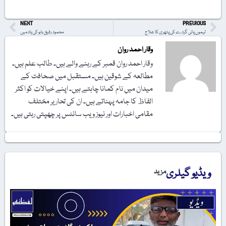
NEXT
PREVIOUS
لیموں پانی گردے کی پتھری کا علاج
محمود رفیق بابو کی یاد میں
وقار احمد روان
وقار احمد روان قمبر کے رہنے والے ہیں۔ طالب علم ہیں۔
مطالعہ کے شوقین ہیں۔ مستقبل میں صحافت کے
میدان میں نام کمانا چاہتے ہیں۔ اپنے خیالات کو اکثر
الفاظ کا جامہ پہناتے ہیں۔ ان کی تحاریر مختلف
مقامی اخبارات اور نیوز ویب سائٹس پر چھپتی رہتی ہیں۔
ویڈیو گیلری
مزید