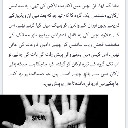
بنایا گیا تھا۔ ان بچوں میں اکثریت لڑکوں کی تھی۔ یہ ستائیس
ارکان پر مشتمل ایک گروہ کا کام تھا جو کہ بعد میں ان ویڈیوز کے
ذریعے بچوں اور ان کے والدین کو بلیک میل کیا کرتے تھے۔ اس
کے علاوہ بچوں کی یہ قابلِ اعتراض ویڈیوز باہر ممالک کی
مختلف فحش ویب سائٹس کو اچھے داموں فروخت کی جاتی
تھیں۔ اس کیس میں ہونے والی پیش رفت کی بات کی جائے، تو
اب تک گروہ کے تیرہ ارکان کو گرفتار کیا جاچکا ہے جبکہ باقی
ارکان میں سے پانچ چھے ایسے ہیں جو ضمانت پر رہا کئے
جاچکے ہیں اور باقی ماندہ تاحال روپوش ہیں۔