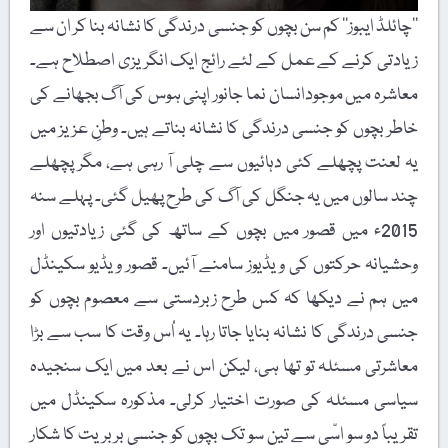
’’چائلڈ ایبوز‘‘ کم سن بچوں کو جنسی درندگی کا نشانہ بنا کر ان سے
زیادتی کرنے کے عمل کے لئے رائج ایک انگریزی اصطلاح ہے۔
معاشرہ میں موجودانسان نما جانور اپنی ہوس کی آگ بجھانے کی
خاطر بچوں کو جنسی درندگی کا نشانہ بناتے ہیں۔ وطنِ عزیز میں
یہ لعنت پچھلے کئی دہائیوں سے چلی آ رہی ہے، مگر پچھلے
چند سالوں میں یہ جنگل کی آگ کی طرح پھیل گئی۔ پہلے سنہ
2015ء میں قصور میں بچوں کے ساتھ کی گئی زیادتیوں اور
وحشیانہ حرکتوں کی ویڈیوز سامنے آئیں۔ قصور ویڈیو سکینڈل
میں ہم نے دیکھا کہ کس طرح زبردستی سے معصوم بچوں کو
جنسی درندگی کا نشانہ بنایا جاتا رہا۔ یہ اُس وقت کا سب سے بڑا
معاشرتی مسئلہ تو تھا ہی، لیکن اس نے بعد میں ایک سنجیدہ
سیاسی مسئلہ کی صورت اختیار کرلی۔ مذکورہ سکینڈل میں
تقریباً دو سو اسّی سے تین سو تک بچوں کو جنسی بربریت کا شکار