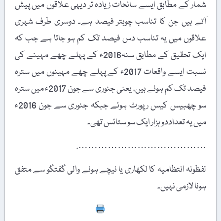
شمار کے مطابق ایسے سانحات زیادہ تر دیہی علاقوں میں پیش
آتے ہیں جن کا تناسب چوہتر فیصد ہے۔ دوسری طرف شہری
علاقوں میں یہ تناسب دس فیصد تک کم ہو جاتا ہے جب کہ
ایک تحقیق کے مطابق سنہ2016ء کے پہلے چھے مہینے کی
نسبت ایسے واقعات 2017ء کے پہلے چھے مہینوں میں سترہ
فیصد تک کم ہوئے ہیں، یعنی جنوری سے جون 2017ء میں سترہ
سو چھبیس کیس رپورٹ ہوئے جبکہ جنوری سے جون 2016ء
میں یہ تعداددو ہزار ایک سو ستائس تھی۔
………………………………….
لفظونہ انتظامیہ کا لکھاری یا نیچے ہونے والی گفتگو سے متفق
ہونا لازمی نہیں۔
Print