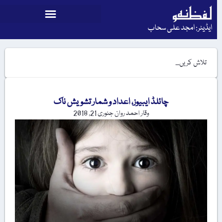
ایڈیٹر: امجد علی سحاب
چائلڈ ایبیوز، اعداد و شمار تشویش ناک
وقار احمد روان
جنوری 21, 2018