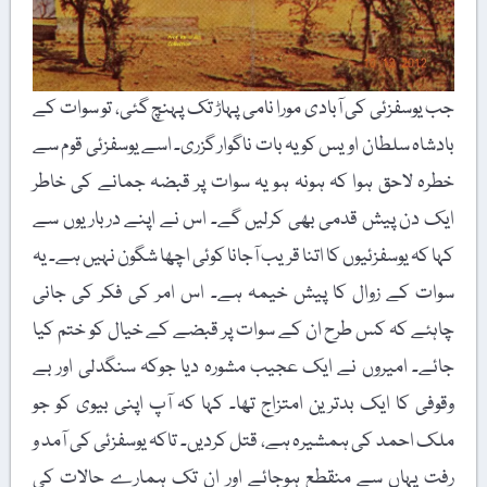
جب یوسفزئی کی آبادی مورا نامی پہاڑ تک پہنچ گئی، تو سوات کے
بادشاہ سلطان اویس کو یہ بات ناگوار گزری۔ اسے یوسفزئی قوم سے
خطرہ لاحق ہوا کہ ہونہ ہو یہ سوات پر قبضہ جمانے کی خاطر
ایک دن پیش قدمی بھی کرلیں گے۔ اس نے اپنے درباریوں سے
کہا کہ یوسفزئیوں کا اتنا قریب آجانا کوئی اچھا شگون نہیں ہے۔ یہ
سوات کے زوال کا پیش خیمہ ہے۔ اس امر کی فکر کی جانی
چاہئے کہ کس طرح ان کے سوات پر قبضے کے خیال کو ختم کیا
جائے۔ امیروں نے ایک عجیب مشورہ دیا جوکہ سنگدلی اور بے
وقوفی کا ایک بدترین امتزاج تھا۔ کہا کہ آپ اپنی بیوی کو جو
ملک احمد کی ہمشیرہ ہے، قتل کردیں۔ تاکہ یوسفزئی کی آمد و
رفت یہاں سے منقطع ہوجائے اور ان تک ہمارے حالات کی