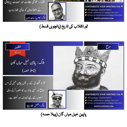
ثور انقلاب کی تاریخ (پانچویں قسط)
پاپین خیل میاں گان (پہلا حصہ)