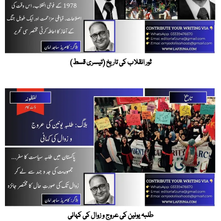
ثور انقلاب کی تاریخ (تیسری قسط)
طلبہ یونین کی عروج و زوال کی کہانی