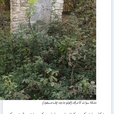
ملکۂ سوات کا مرقد (فوٹو: ماجد ایف مسعود)