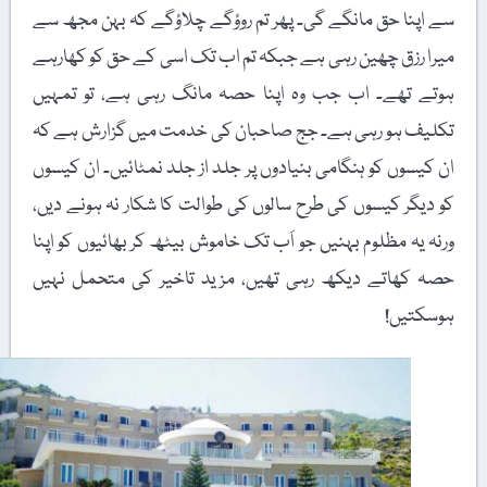
سے اپنا حق مانگے گی۔ پھر تم روؤگے چلاؤگے کہ بہن مجھ سے
میرا رزق چھین رہی ہے جبکہ تم اب تک اسی کے حق کو کھارہے
ہوتے تھے۔ اب جب وہ اپنا حصہ مانگ رہی ہے، تو تمہیں
تکلیف ہو رہی ہے۔ جج صاحبان کی خدمت میں گزارش ہے کہ
ان کیسوں کو ہنگامی بنیادوں پر جلد از جلد نمٹائیں۔ ان کیسوں
کو دیگر کیسوں کی طرح سالوں کی طوالت کا شکار نہ ہونے دیں،
ورنہ یہ مظلوم بہنیں جو اَب تک خاموش بیٹھ کر بھائیوں کو اپنا
حصہ کھاتے دیکھ رہی تھیں، مزید تاخیر کی متحمل نہیں
ہوسکتیں!