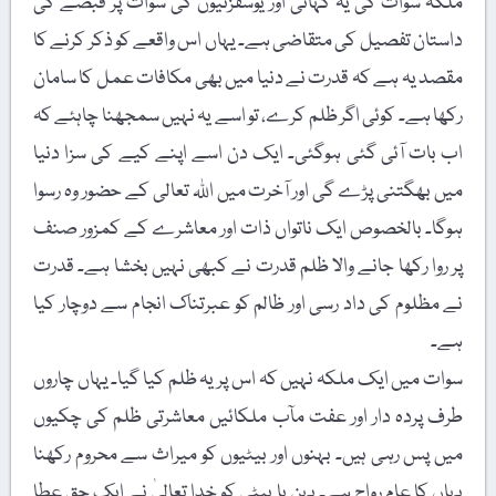
ملکۂ سوات کی یہ کہانی اور یوسفزئیوں کی سوات پر قبضے کی
داستان تفصیل کی متقاضی ہے۔ یہاں اس واقعے کو ذکر کرنے کا
مقصد یہ ہے کہ قدرت نے دنیا میں بھی مکافات عمل کا سامان
رکھا ہے۔ کوئی اگر ظلم کرے، تو اسے یہ نہیں سمجھنا چاہئے کہ
اب بات آئی گئی ہوگئی۔ ایک دن اسے اپنے کیے کی سزا دنیا
میں بھگتنی پڑے گی اور آخرت میں اللہ تعالی کے حضور وہ رسوا
ہوگا۔ بالخصوص ایک ناتواں ذات اور معاشرے کے کمزور صنف
پر روا رکھا جانے والا ظلم قدرت نے کبھی نہیں بخشا ہے۔ قدرت
نے مظلوم کی داد رسی اور ظالم کو عبرتناک انجام سے دوچار کیا
ہے۔
سوات میں ایک ملکہ نہیں کہ اس پر یہ ظلم کیا گیا۔ یہاں چاروں
طرف پردہ دار اور عفت مآب ملکائیں معاشرتی ظلم کی چکیوں
میں پس رہی ہیں۔ بہنوں اور بیٹیوں کو میراث سے محروم رکھنا
یہاں کا عام رواج ہے۔ بہن یا بیٹی کو خدا تعالیٰ نے ایک حق عطا