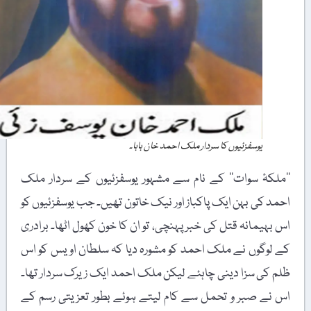
یوسفزئیوں کا سردار ملک احمد خان بابا۔
’’ملکۂ سوات‘‘ کے نام سے مشہور یوسفزئیوں کے سردار ملک
احمد کی بہن ایک پاکباز اور نیک خاتون تھیں۔ جب یوسفزئیوں کو
اس بہیمانہ قتل کی خبر پہنچی، تو ان کا خون کھول اٹھا۔ برادری
کے لوگوں نے ملک احمد کو مشورہ دیا کہ سلطان اویس کو اس
ظلم کی سزا دینی چاہئے لیکن ملک احمد ایک زیرک سردار تھا۔
اس نے صبر و تحمل سے کام لیتے ہوئے بطور تعزیتی رسم کے