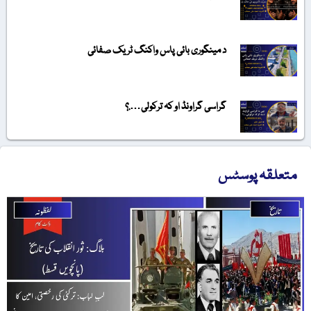
د مینگوری بائی پاس واکنگ ٹریک صفائی
گراسی گراونڈ او کہ ترکولی….؟
متعلقہ پوسٹس