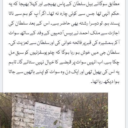
مطابق سوگائے بیل سلطان کے پاس بھیجے اور کہلا بھیجا کہ یہ
حکم الٰہی تھا جس سے کوئی چارہ نہ تھا۔ اگر آپ کو ہم سے ناتا
پسند ہو، تو دوسرا رشتہ بھی حاضر ہے۔ اس کے بعد سلطان کی
اجازت سے ملک احمد نے بیس آدمیوں کے وفد کے ساتھ سوات
آکر ہمشیرہ کی قبر پر فاتحہ خوانی کی اور سلطان سے تعزیت کی۔
سلطان جی میں خوش ہو رہا ہوگا کہ چلو یوسفزئیوں کو سبق مل
چکا ہے، اب انہیں سوات پر قبضے کا خیال نہیں ستائے گا۔ تاہم
یہ اس کی بھول تھی اور ایک دن وہ سوات کو اپنے ہاتھوں سے جاتا
ہوا دیکھ رہا تھا۔