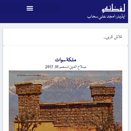
ایڈیٹر: امجد علی سحاب
ملکۂ سوات
صلاح الدین
دسمبر 18, 2017