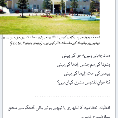
لمحۂ موجود میں سیکڑوں کیس عدالتوں میں زیر سماعت ہیں جن میں بہنوں نے
بھائیوں پر جائیداد کے مقدمات دائر کیے ہیں۔ (Photo: Panoramio)
مدد چاہتی ہے یہ حوا کی بیٹی
یشودا کی ہم جنس رادھا کی بیٹی
پیمبر کی امت زلیخا کی بیٹی
ثنا خوانِ تقدیسِ مشرق کہاں ہیں؟
…………………………………….
لفظونہ انتظامیہ کا لکھاری یا نیچے ہونے والی گفتگو سے متفق
ہونا ضروری نہیں۔