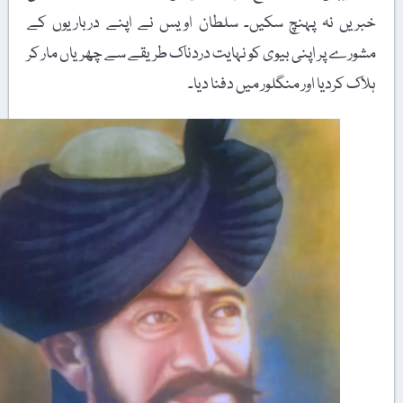
خبریں نہ پہنچ سکیں۔ سلطان اویس نے اپنے درباریوں کے
مشورے پر اپنی بیوی کو نہایت دردناک طریقے سے چھریاں مار کر
ہلاک کردیا اور منگلور میں دفنا دیا۔