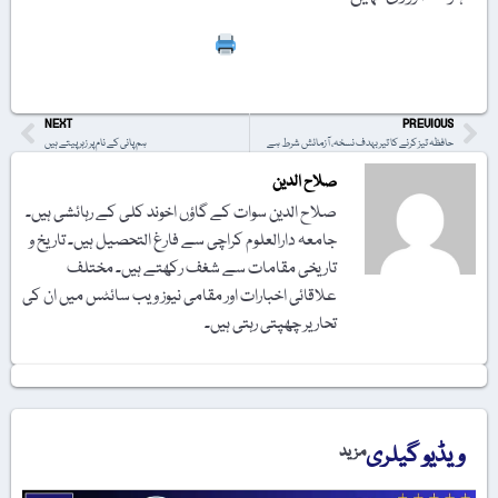
Print
NEXT
PREVIOUS
حافظہ تیز کرنے کا تیر بہدف نسخہ، آزمائش شرط ہے
ہم پانی کے نام پر زہر پیتے ہیں
صلاح الدین
صلاح الدین سوات کے گاؤں اخوند کلی کے رہائشی ہیں۔
جامعہ دارالعلوم کراچی سے فارغ التحصیل ہیں۔ تاریخ و
تاریخی مقامات سے شغف رکھتے ہیں۔ مختلف
علاقائی اخبارات اور مقامی نیوز ویب سائٹس میں ان کی
تحاریر چھپتی رہتی ہیں۔
ویڈیو گیلری
مزید