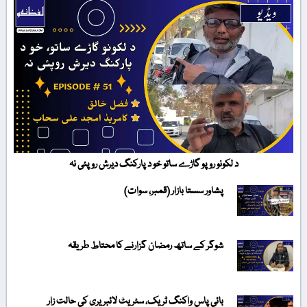
د لکونو روپو گاڑے ساتو خو د پارکنگ دیرش روپئی نہ
پشاور سستا بازار (قمبر، سوات)
شوگر کے ساتھ رمضان گزارنے کا محتاط طریقہ
بائی پاس واکنگ ٹریک، سٹریٹ لائبریری کی حالت زار