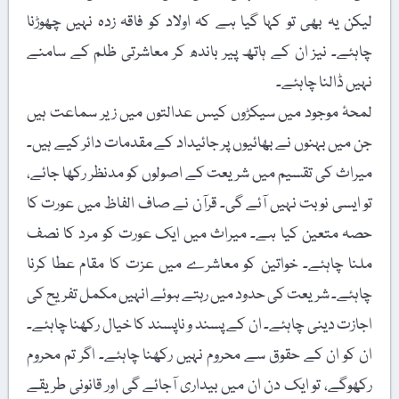
لیکن یہ بھی تو کہا گیا ہے کہ اولاد کو فاقہ زدہ نہیں چھوڑنا
چاہئے۔ نیز ان کے ہاتھ پیر باندھ کر معاشرتی ظلم کے سامنے
نہیں ڈالنا چاہئے۔
لمحۂ موجود میں سیکڑوں کیس عدالتوں میں زیر سماعت ہیں
جن میں بہنوں نے بھائیوں پر جائیداد کے مقدمات دائر کیے ہیں۔
میراث کی تقسیم میں شریعت کے اصولوں کو مدنظر رکھا جائے،
تو ایسی نوبت نہیں آئے گی۔ قرآن نے صاف الفاظ میں عورت کا
حصہ متعین کیا ہے۔ میراث میں ایک عورت کو مرد کا نصف
ملنا چاہئے۔ خواتین کو معاشرے میں عزت کا مقام عطا کرنا
چاہئے۔ شریعت کی حدود میں رہتے ہوئے انہیں مکمل تفریح کی
اجازت دینی چاہئے۔ ان کے پسند و ناپسند کا خیال رکھنا چاہئے۔
ان کو ان کے حقوق سے محروم نہیں رکھنا چاہئے۔ اگر تم محروم
رکھوگے، تو ایک دن ان میں بیداری آجائے گی اور قانونی طریقے