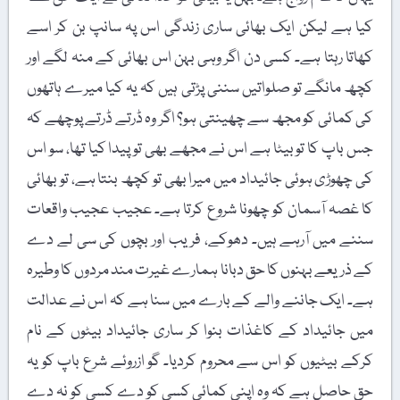
کیا ہے لیکن ایک بھائی ساری زندگی اس پہ سانپ بن کر اسے
کھاتا رہتا ہے۔ کسی دن اگر وہی بہن اس بھائی کے منہ لگے اور
کچھ مانگے تو صلواتیں سننی پڑتی ہیں کہ یہ کیا میرے ہاتھوں
کی کمائی کو مجھ سے چھینتی ہو؟ اگر وہ ڈرتے ڈرتے پوچھے کہ
جس باپ کا تو بیٹا ہے اس نے مجھے بھی تو پیدا کیا تھا، سو اس
کی چھوڑی ہوئی جائیداد میں میرا بھی تو کچھ بنتا ہے، تو بھائی
کا غصہ آسمان کو چھونا شروع کرتا ہے۔ عجیب عجیب واقعات
سننے میں آرہے ہیں۔ دھوکے، فریب اور بچوں کی سی لے دے
کے ذریعے بہنوں کا حق دبانا ہمارے غیرت مند مردوں کا وطیرہ
ہے۔ ایک جاننے والے کے بارے میں سنا ہے کہ اس نے عدالت
میں جائیداد کے کاغذات بنوا کر ساری جائیداد بیٹوں کے نام
کرکے بیٹیوں کو اس سے محروم کردیا۔ گو ازروئے شرع باپ کو یہ
حق حاصل ہے کہ وہ اپنی کمائی کسی کو دے کسی کو نہ دے