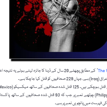
The 
” کے مطابق پچھلے 20 سال کے ڈیٹا کا جائزہ لیتے ہوئے یہ نتیجہ ا
جاچکا ہے۔
تیسرے نمبر پر، 107 قتل شدہ صحافیوں کے ساتھ فلپائن (Philippines) چوتھے نمبر پر جب کہ 93 قتل شدہ صحافیوں کے ساتھ پا