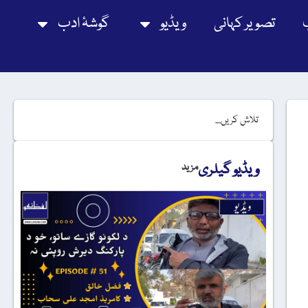
تصویر کہانی
ویڈیو
گوشۂ ادب
ویڈیو گیلری
مزید