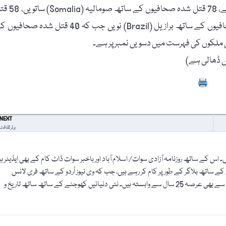
81 قتل شدہ صحافیوں کے ساتھ افغانستان (Afghanistan) چھٹے، 78 قتل شدہ صحافیو
شدہ صحافیوں کے ساتھ بھارت (India) آٹھویں، 42 قتل شدہ صحافیوں کے ساتھ برازیل (Brazil) نویں جب کہ 40 قتل شدہ صح
ں ڈھالی ہے)
Prin
NEXT
برتر ثقافت
اس کے ساتھ روزنامہ آزادی سوات/ اسلام آباد اور باخبر سوات ڈاٹ کام کے بھی ایڈیٹر ہ
ے ساتھ بلاگر کے طور پر کام کر رہے ہیں، جب کہ وی نیوز اُردو کے ساتھ فری لانس
جرنلسٹ کے طور پر وابستہ ہیں۔ درس و تدریس کے شعبے سے بھی عرصہ 25 سال سے وابستہ ہیں۔ نئی دنیائیں کھوجنے کے ساتھ ساتھ تاریخ و