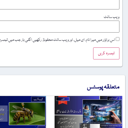
ویب‌ سائٹ
اس براؤزر میں میرا نام، ای میل، اور ویب سائٹ محفوظ رکھیں اگلی بار جب میں تبصر
متعلقہ پوسٹس