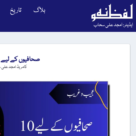
بلاگ
تاریخ
ایڈیٹر: امجد علی سحاب
صحافیوں کے لیے 10 خطرناک ترین ممالک
کامریڈ امجد علی 