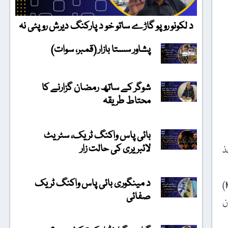
د لکونو روپو گاڑے ساتو خو د پارکنگ دیرش روپئی نہ
پشاور سستا بازار (قمبر، سوات)
شوگر کے ساتھ رمضان گزارنے کا
محتاط طریقہ
بائی پاس واکنگ ٹریک، سٹریٹ
لائبریری کی حالت زار
خذ
د مینگوری بائی پاس واکنگ ٹریک
اس فہرست میں شام (Syria) کا دوسرا نمبر ہے جہاں 279 صحافی قتل ہوچکے ہیں۔ 125 قتل شدہ صحافیوں کے ساتھ میکسیکو (Mexico)
صفائی
کستان