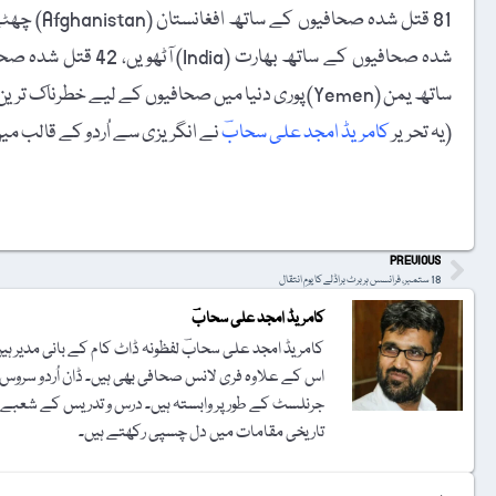
ساتھ یمن (Yemen) پوری دنیا میں صحافیوں کے لیے خطرناک ترین ملکوں کی فہرست میں دسویں نمبر پر ہے۔
(یہ تحریر
کامریڈ امجد علی سحابؔ
نے انگریزی سے اُردو کے قالب می
t
PREVIOUS
18 ستمبر، فرانسس ہربرٹ براڈلے کا یومِ انتقال
کامریڈ امجد علی سحابؔ
کامریڈ امجد علی سحابؔ لفظونہ ڈاٹ کام کے بانی مدیر ہیں۔ 
اس کے علاوہ فری لانس صحافی بھی ہیں۔ ڈان اُردو سروس ک
تاریخی مقامات میں دل چسپی رکھتے ہیں۔