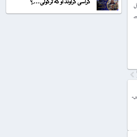
گراسی گراونڈ او کہ ترکولی….؟
ں کے ساتھ صومالیہ (Somalia) ساتویں، 58 قتل
افیوں کے
یں۔