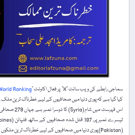
سماجی رابطے کی ویب سائٹ "X” پر فعال اکاونٹ "
World Ranking
کیا گیا ہے کہ پوری دنیا میں صحافیوں کے لیے خطرناک ترین ملک عراق (Iraq) ہے، جہاں 229 صحافیوں کو قتل کیا 
(Pakistan) پوری دنیا میں صحافیوں کے لیے خطرناک ترین ملکوں کی فہرست میں پانچویں نمبر پر ہے۔