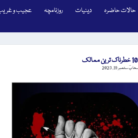
حالات حاضرہ
دینیات
روزنامچہ
عجیب و غریب
سحابؔ
ستمبر 19, 2023