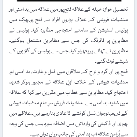
تحصیلِ خوازہ خیلہ کے علاقہ فتح پور میں علاقہ میں بد امنی اور
منشیات فروشی کے خلاف ہزاروں افراد نے فتح پورچوک میں
پولیس اسٹیشن کے سامنے احتجاجی مظاہرہ کیا۔ پولیس نے
مظاہرین پر فائرنگ کی جس سے مظاہرین مشتعل ہوگئے۔
مظاہرین نے تھانے پر پتھراو کیا، جس سے پولیس کی گاڑیوں کے
شیشے ٹوٹ گئے۔
فتح پور اور گرد و نواح کے علاقوں میں قتل و غارت، بد امنی اور
منشیات فروشی کے خلاف اہلِ علاقہ نے مجبور ہوکر شدید
احتجاج کیا۔ مظاہرین سے خطاب میں مقررین نے کہا کہ علاقہ
میں شدید بد امنی ہے۔ منشیات فروش سرِ عام منشیات فروشی
کے ذریعینوجوان نسل کو نشے کا عادی بنا رہے ہیں۔ علاقے میں
چوری اور ڈکیتی کی وارداتوں میں اضافہ ہورہاہے، جس کی وجہ
سے پُرامن علاقہ اب بد امنی کی جانب رواں دواں ہے۔