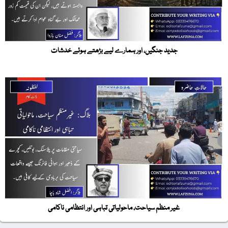
جدید جنگیں، اور ہمارے لیے بڑھتے ہوئے خدشات
غیر منظم سیاحت، ماحولیاتی تباہی اور انتظامی ناکامی