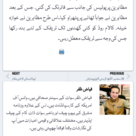
مظاہرین پر پولیس کی جانب سے فائرنگ کی گئی، جس کے بعد
مظاہرین نے جواباً تھانے پر پتھراو کیا۔اس طرح مظاہرین نے خوازہ
خیلہ، کالام روڈ کو کئی گھنٹوں تک ٹریفک کے لئے بند رکھا
جس کی وجہ سے ٹریفک معطل رہی۔
Print
NEXT
PREVIOUS
15 ستمبر، اگاتھا کرسٹی کا یومِ پیدایش
لیو ٹالسٹائی کا ادبی مقام
فیاض ظفر
فیاض ظفر سوات کے سینئر صحافی ہیں۔ وائس آف
امریکہ کے کارسپانڈنٹ ہیں۔ اس کے علاوہ روزنامہ
مشرق کے بیورو چیف اور باخبر سوات ڈاٹ کام کے چیف
ایڈیٹر ہیں۔ مختلف علاقائی و قومی اخبارات میں آپ
کی نگارشات وقتاً فوقتاً چھپتی رہتی ہیں۔