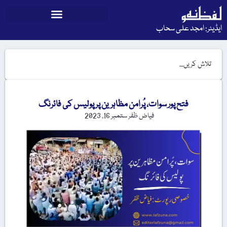
ایڈیٹر: امجد علی سحاب
فتح پور سوات، پُرامن مظاہرین پر پولیس کی فائرنگ
فیاض ظفر
ستمبر 16, 2023