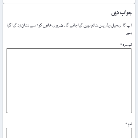
جواب دیں
آپ کا ای میل ایڈریس شائع نہیں کیا جائے گا۔
ضروری خانوں کو
*
سے نشان زد کیا گیا
ہے
تبصرہ
*
نام
*