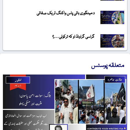
د مینگوری بائی پاس واکنگ ٹریک صفائی
گراسی گراونڈ او کہ ترکولی….؟
متعلقہ پوسٹس