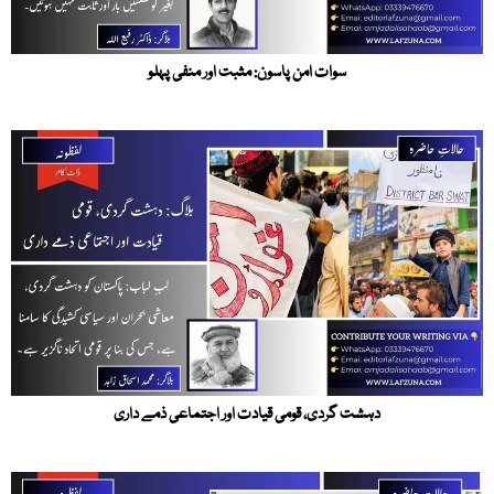
سوات امن پاسون: مثبت اور منفی پہلو
دہشت گردی، قومی قیادت اور اجتماعی ذمے داری