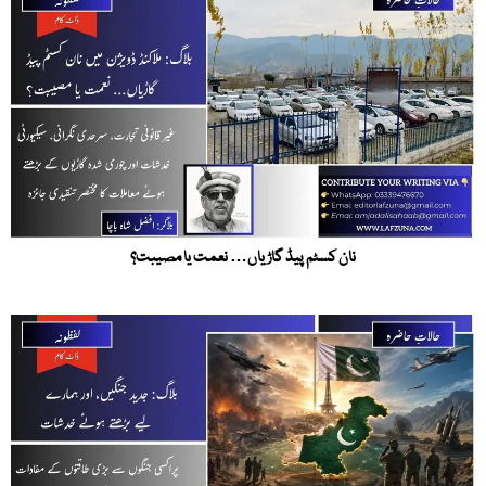
نان کسٹم پیڈ گاڑیاں… نعمت یا مصیبت؟