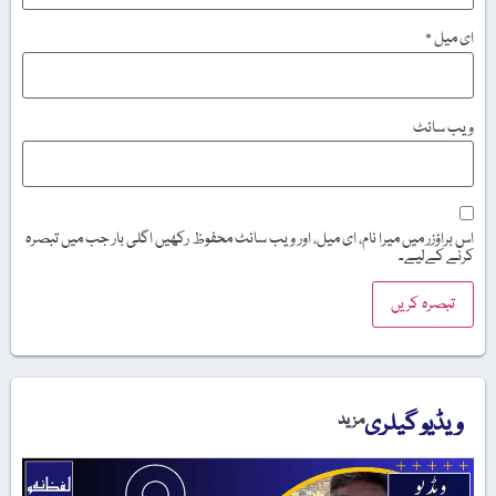
ای میل
*
ویب‌ سائٹ
اس براؤزر میں میرا نام، ای میل، اور ویب سائٹ محفوظ رکھیں اگلی بار جب میں تبصرہ
کرنے کےلیے۔
ویڈیو گیلری
مزید