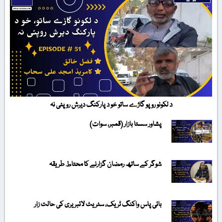
د لکونو روپو گاڑے ساتو خو د پارکنگ دیرش روپئی نہ
پشاور سستا بازار (قمبر، سوات)
شوگر کے ساتھ رمضان گزارنے کا محتاط طریقہ
بائی پاس واکنگ ٹریک، سٹریٹ لائبریری کی حالت زار