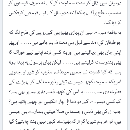
درمیان میں ڈال کر منت سماجت کر کے نہ صرف قیمتوں کو
مناسب سطح پر آئے، بلکہ آئندہ دو سال کے لیے قیمتوں کو فکس
کر دیا گیا۔
یہ واقعہ میرے لیے ان پہاڑی بھیڑیوں کے رویے کی طرح لگا کہ
جو طوفان کی آمد سے قبل ہی محتاط ہو جاتے ہیں…… اور پھر
اپنی جان بھی بچالیتے ہیں اور بنا کسی تردد اپنے لیے خوراک کا
بھی بندوبست کرلیتے ہیں…… لیکن یہاں پر سوال یہ پیدا ہوتا
ہے کہ کیا قدرت نے ہمیں مینڈک، مغرب کو شیر اور جنوبی
امریکہ سمیت کچھ دوسرے ترقی پذیر ممالک کو بھیڑے کی
فطرت دی ہے…… یا اس کی کچھ ذمے داری ہم پر بھی ہے؟
کیاکسی دوسرے کے دو دماغ، چار آنکھیں اور چھے ہاتھ ہیں؟
جب ان کی بھی ذہنی و جسمانی صلاحیتیں ہمارے ہی جیسی
ہیں، تو آخر ہم شیر یا کم از کم بھیڑے کیوں نہیں بننا چاہتے؟ کیا