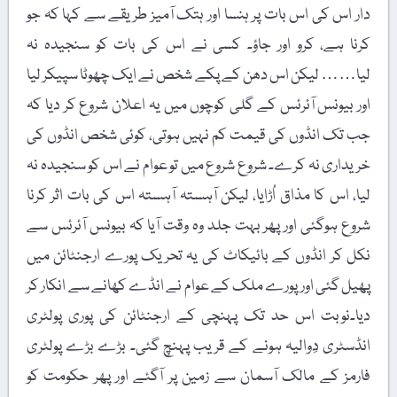
دار اس کی اس بات پر ہنسا اور ہتک آمیز طریقے سے کہا کہ جو
کرنا ہے، کرو اور جاؤ۔ کسی نے اس کی بات کو سنجیدہ نہ
لیا…… لیکن اس دھن کے پکے شخص نے ایک چھوٹا سپیکر لیا
اور بیونس آئرئس کے گلی کوچوں میں یہ اعلان شروع کر دیا کہ
جب تک انڈوں کی قیمت کم نہیں ہوتی، کوئی شخص انڈوں کی
خریداری نہ کرے۔ شروع شروع میں تو عوام نے اس کو سنجیدہ نہ
لیا، اس کا مذاق اُڑایا، لیکن آہستہ آہستہ اس کی بات اثر کرنا
شروع ہوگئی اور پھر بہت جلد وہ وقت آیا کہ بیونس آئرئس سے
نکل کر انڈوں کے بائیکاٹ کی یہ تحریک پورے ارجنٹائن میں
پھیل گئی اور پورے ملک کے عوام نے انڈے کھانے سے انکار کر
دیا۔نوبت اس حد تک پہنچی کے ارجنٹائن کی پوری پولٹری
انڈسٹری دِوالیہ ہونے کے قریب پہنچ گئی۔ بڑے بڑے پولٹری
فارمز کے مالک آسمان سے زمین پر آگئے اور پھر حکومت کو