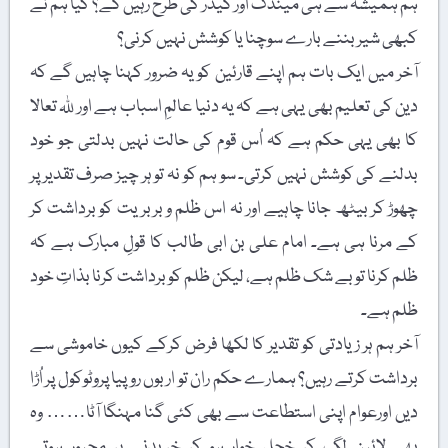
ہم ہمیشہ سے ہی مینڈک اور گیڈر کی طرح رہیں گے؟ کیا ہم نے
کبھی شیر بننے بارے سوچنا یا کوشش نہیں کرنی؟
آخر میں ایک بات ہم اپنے قارئین کو یہ ضرور کہنا چاہیں گے کہ
دین کی تعلیم بھی یہی ہے کہ یہ دنیا عالمِ اسباب ہے اور ﷲ تعالا
کا بھی یہی حکم ہے کہ اُس قوم کی حالت نہیں بدلتی جو خود
بدلنے کی کوشش نہیں کرتی۔ سو ہم کو نہ تو ہر چیز صرف تقدیر پر
چھوڑ کر بیٹھ جانا چاہیے اور نہ اس ظلم و بربریت کو برداشت کر
کے مرنا ہی ہے۔ امام علی بن ابی طالب کا قولِ مبارک ہے کہ
ظلم کرنا تو بے شک ظلم ہے، لیکن ظلم کو برداشت کرنا بذاتِ خود
ظلم ہے۔
آخر ہم ہر زیادتی کو تقدیر کا لکھا فرض کرکے کیوں خاموشی سے
برداشت کرتے رہیں؟ ہمارے حکم ران تو اربوں روپیا پروٹوکول پر اُڑا
دیں اورعوام اپنی استطاعت سے بھی کئی گنا مہنگا آٹا…… وہ
بھی لائین لگ کر خجل خوار ہو کر خریدنے پر مجبور ہوتے