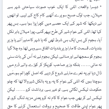
٭ دوسرا واقعہ:۔ اٹلی کا ایک خوب صورت سیاحتی شہر ہے
میلان۔ جب لوگ صبح سویرے اُٹھے کام کاج کے لیے، تو انھوں
نے دیکھا کہ شہر کے ایک حصے میں کچرا پڑا ہوا ہے۔ بس پھر
کیا تھا، اٹلی کے عوام شیر کی طرح بپھر گئے۔ پورا میلان باہر نکل
آیا۔ ہجوم کی بس ایک ہی شرط تھی کہ یا شہر کا مئیر آئے یا وزیرِ
بلدیات۔ قسمت کا مارا وزیرِ بلدیات اتفاق سے وہی تھا، وہ چلا گیا
ہجوم کو سمجھانے اور منانے، لیکن ہجوم نے نہ اُس کی بات سنی
نہ مانی…… بلکہ وزیر صاحب کو پکڑ کر کوڑے والے ڈرم میں
ڈال دیا اور یہ نعرے مارنے شروع کر دیے کہ اصل کچرا تم ہو۔ مَیں
سوچتا ہوں کہ اٹلی کے عوام کا یہ رویہ بالکل شیر والا تھا کہ چلو
حکومت ٹیکس لگاتی ہے، تو خیر ہے، برداشت کرو…… لیکن
ٹیکس لے کر بھی جب عوام کا کام نہ کرو یعنی مزید تنگ کرو، تو
پھر عوام اپنی طاقت کا صحیح و بروقت استعمال کرنے کا حق