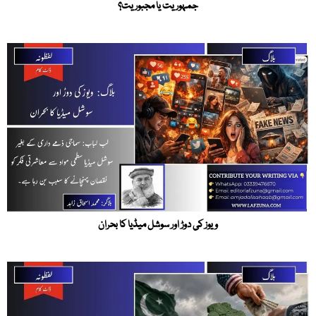
جمہوریت یا مجبوریت؟
ویوز کی دوڑ اور سوشل میڈیا کا بحران