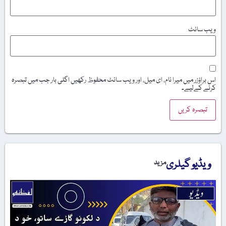
ویب‌ سائٹ
اس براؤزر میں میرا نام، ای میل، اور ویب سائٹ محفوظ رکھیں اگلی بار جب میں تبصرہ
کرنے کےلیے۔
ویڈیو گیلری
مزید