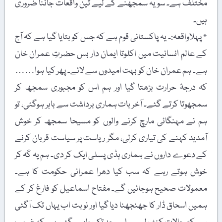
مختلف ہے۔ سو یہ سمجھنے کے لیے تین واقعات جاننا ضروری
ہیں۔
٭ پہلاواقعہ:۔ یہ پاکستانی قوم ہے کہ جس کو بتایا گیا ہے کہ آج
کے عالم انسانیت میں اکلوتا ایمان دار بس حضرتِ عمران خان
ہے۔ ہم عمران خان کو بہت امیدوں سے لائے۔ پھر کیا ہوا……
کہ درجۂ حرارت بڑھتا گیا اور ہم اس کو مجبوری سمجھ کر
سمجھوتا کرتے گئے۔ آخر بات ہماری برداشت سے باہر ہوگئی، تو
ہم نے مہنگائی مارچ کرنے والوں کو مسیحا سمجھ کر خوش
آمدید کہنے کی تیاری کرلی، مگر ریاست پر سیاست قربان کرنے
کے دعوے داروں نے ہماری ہڈی پسلی ایک کر دی۔ ہم یہ کَہ کر
خوش ہوتے رہے کہ سب کیا دھرا عمرانی حکومت کا ہے۔
معمولات صحیح ہوجائیں گے۔ مفتاح اسماعیل کو فارغ کر کے
ہمیں اسحاق ڈار کا جھنجھنا دیا گیا اور نوبت اب یہاں تک آگئی