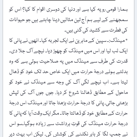
ہمارا قومی رویہ کیا ہے اور دنیا کی دوسری اقوام کا کیا؟ اس کو
سمجھنے کے لیے ہم آج تین مثالیں دینا چاہتے ہیں جو حیوانات
کی فطرت سے کشید کی گئی ہیں۔
٭ مینڈک:۔ سپین کے ماہرین نے ایک تجربہ کیا۔ انھوں نے پانی کا
ایک ٹب لیا اور اس میں مینڈک کو چھوڑ دیا۔ نیچے آگ جلا دی۔
قدرت کی طرف سے مینڈک میں یہ صلاحیت ہوتی ہے کہ وہ
بدلتے ہوئے درجۂ حرارت میں ایک خاص حد تک خود کو ڈھال
لیتا ہے۔ اب نیچے لگی آگ کی وجہ سے مینڈک نے خود کو
ماحول کے مطابق ڈھالنا شروع کر دیا، جوں جوں آگ کی تپش
بڑھتی جاتی، پانی کا درجۂ حرارت بڑھتا جاتا اور مینڈک اس درجۂ
حرارت کے مطابق خود کو ڈھالتا جاتا۔ مگر ایک وقت آیا کہ پانی کا
درجۂ حرارت مینڈک کی قوتِ برداشت سے زیادہ ہوگیا۔سو اس
نے جمپ لگا کر باہر نکلنے کی کوشش کی، لیکن اب بہت دیر