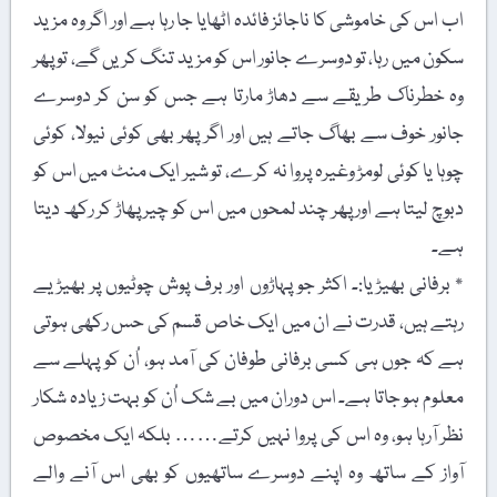
اب اس کی خاموشی کا ناجائز فائدہ اٹھایا جا رہا ہے اور اگر وہ مزید
سکون میں رہا، تو دوسرے جانور اس کو مزید تنگ کریں گے، تو پھر
وہ خطرناک طریقے سے دھاڑ مارتا ہے جس کو سن کر دوسرے
جانور خوف سے بھاگ جاتے ہیں اور اگر پھر بھی کوئی نیولا، کوئی
چوہا یا کوئی لومڑ وغیرہ پروا نہ کرے، تو شیر ایک منٹ میں اس کو
دبوچ لیتا ہے اور پھر چند لمحوں میں اس کو چیر پھاڑ کر رکھ دیتا
ہے۔
٭ برفانی بھیڑیا:۔ اکثر جو پہاڑوں اور برف پوش چوٹیوں پر بھیڑیے
رہتے ہیں، قدرت نے ان میں ایک خاص قسم کی حس رکھی ہوتی
ہے کہ جوں ہی کسی برفانی طوفان کی آمد ہو، اُن کو پہلے سے
معلوم ہو جاتا ہے۔ اس دوران میں بے شک اُن کو بہت زیادہ شکار
نظر آرہا ہو، وہ اس کی پروا نہیں کرتے…… بلکہ ایک مخصوص
آواز کے ساتھ وہ اپنے دوسرے ساتھیوں کو بھی اس آنے والے