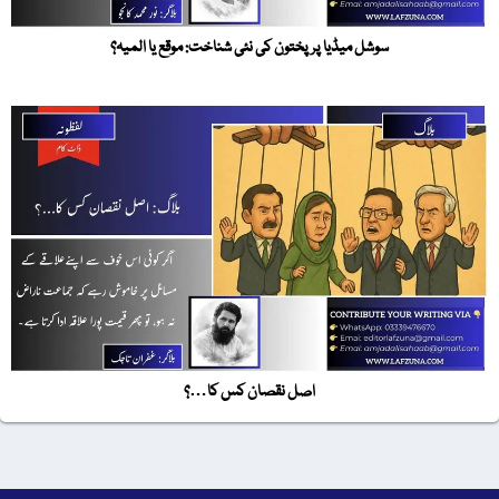
سوشل میڈیا پر پختون کی نئی شناخت: موقع یا المیہ؟
اصل نقصان کس کا…؟