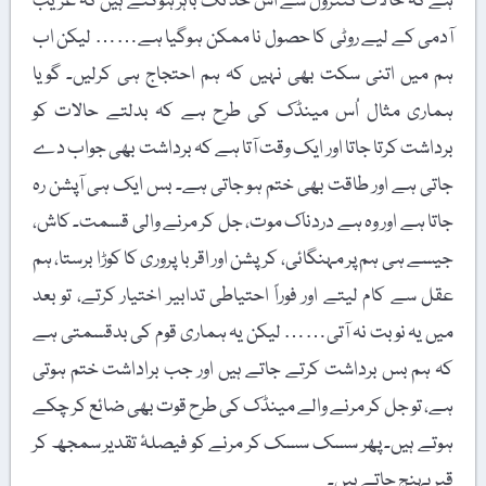
ہے کہ حالات کنٹرول سے اس حد تک باہر ہوگئے ہیں کہ غریب
آدمی کے لیے روٹی کا حصول نا ممکن ہوگیا ہے…… لیکن اب
ہم میں اتنی سکت بھی نہیں کہ ہم احتجاج ہی کرلیں۔ گویا
ہماری مثال اُس مینڈک کی طرح ہے کہ بدلتے حالات کو
برداشت کرتا جاتا اور ایک وقت آتا ہے کہ برداشت بھی جواب دے
جاتی ہے اور طاقت بھی ختم ہو جاتی ہے۔ بس ایک ہی آپشن رہ
جاتا ہے اور وہ ہے دردناک موت، جل کر مرنے والی قسمت۔ کاش،
جیسے ہی ہم پر مہنگائی، کرپشن اور اقربا پروری کا کوڑا برستا، ہم
عقل سے کام لیتے اور فوراً احتیاطی تدابیر اختیار کرتے، تو بعد
میں یہ نوبت نہ آتی…… لیکن یہ ہماری قوم کی بدقسمتی ہے
کہ ہم بس برداشت کرتے جاتے ہیں اور جب براداشت ختم ہوتی
ہے، تو جل کر مرنے والے مینڈک کی طرح قوت بھی ضائع کر چکے
ہوتے ہیں۔ پھر سسک سسک کر مرنے کو فیصلۂ تقدیر سمجھ کر
قبر پہنچ جاتے ہیں۔