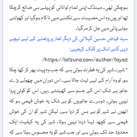
ہوچکی تھی۔ مینڈک اپنی تمام توانائی کو پہلے ہی ضائع کرچکا
تھا اور یوں وہ اس مصیبت سے نکلنے میں ناکام ہوگیا اور کھولتے
ہوئے پانی میں جل کر مرگیا۔
سید فیاض حسین گیلانی کی دیگر تحاریر پڑھنے کے لیے نیچے
دیے گئے لنک پر کلک کیجیے:
https://lafzuna.com/author/fayaz/
٭ شیر:۔ شیر کی یہ فطرت ہوتی ہے کہ جب وہ پیٹ بھر کر کھا چکا
ہو، تو وہ آرام کے لیے لیٹ جاتا ہے۔ اس دوران میں چھوٹے بڑے
جانور بے شک اس کے جسم سے کھیلتے رہیں، اس کو کوئی پروا
نہیں ہوتی۔ دوسرے جانوروں کو بے شک یہ خوش فہمی ہو کہ
انھوں نے شیر کو بے بس کر دیا ہے، لیکن شیر کو ان کی خوش
فہمی سے کچھ لینا دینا نہیں ہوتا۔ شیر کی یہ کیفیت ایک
محدود حد تک ہوتی ہے اور جب شیر کو یہ محسوس ہوتا ہے کہ