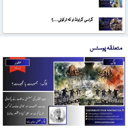
گراسی گراونڈ او کہ ترکولی….؟
متعلقہ پوسٹس