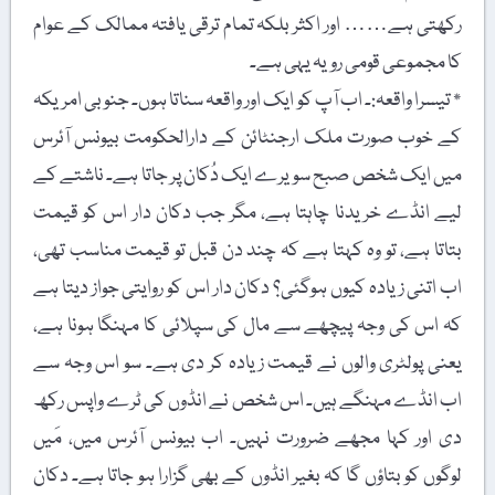
رکھتی ہے…… اور اکثر بلکہ تمام ترقی یافتہ ممالک کے عوام
کا مجموعی قومی رویہ یہی ہے۔
٭ تیسرا واقعہ:۔ اب آپ کو ایک اور واقعہ سناتا ہوں۔ جنوبی امریکہ
کے خوب صورت ملک ارجنٹائن کے دارالحکومت بیونس آئرس
میں ایک شخص صبح سویرے ایک دُکان پر جاتا ہے۔ ناشتے کے
لیے انڈے خریدنا چاہتا ہے، مگر جب دکان دار اس کو قیمت
بتاتا ہے، تو وہ کہتا ہے کہ چند دن قبل تو قیمت مناسب تھی،
اب اتنی زیادہ کیوں ہوگئی؟ دکان دار اس کو روایتی جواز دیتا ہے
کہ اس کی وجہ پیچھے سے مال کی سپلائی کا مہنگا ہونا ہے،
یعنی پولٹری والوں نے قیمت زیادہ کر دی ہے۔ سو اس وجہ سے
اب انڈے مہنگے ہیں۔ اس شخص نے انڈوں کی ٹرے واپس رکھ
دی اور کہا مجھے ضرورت نہیں۔ اب بیونس آئرس میں، مَیں
لوگوں کو بتاؤں گا کہ بغیر انڈوں کے بھی گزارا ہو جاتا ہے۔ دکان