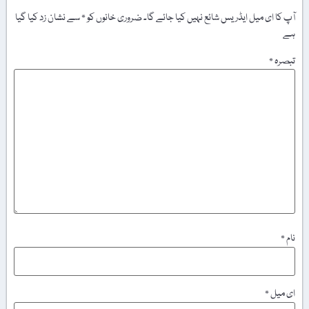
آپ کا ای میل ایڈریس شائع نہیں کیا جائے گا۔
ضروری خانوں کو
*
سے نشان زد کیا گیا
ہے
تبصرہ
*
نام
*
ای میل
*