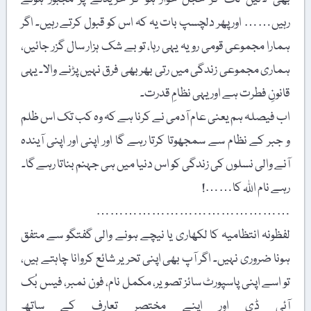
رہیں…… اور پھر دلچسپ بات یہ کہ اس کو قبول کرتے رہیں۔ اگر
ہمارا مجموعی قومی رویہ یہی رہا، تو بے شک ہزار سال گزر جائیں،
ہماری مجموعی زندگی میں رتی بھر بھی فرق نہیں پڑنے والا۔ یہی
قانونِ فطرت ہے اور یہی نظامِ قدرت۔
اب فیصلہ ہم یعنی عام آدمی نے کرنا ہے کہ وہ کب تک اس ظلم
و جبر کے نظام سے سمجھوتا کرتا رہے گا اور اپنی اور اپنی آیندہ
آنے والی نسلوں کی زندگی کو اس دنیا میں ہی جہنم بناتا رہے گا۔
رہے نام اللہ کا……!
……………………………………
لفظونہ انتظامیہ کا لکھاری یا نیچے ہونے والی گفتگو سے متفق
ہونا ضروری نہیں۔ اگر آپ بھی اپنی تحریر شائع کروانا چاہتے ہیں،
تو اسے اپنی پاسپورٹ سائز تصویر، مکمل نام، فون نمبر، فیس بُک
آئی ڈی اور اپنے مختصر تعارف کے ساتھ