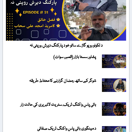
د لکونو روپو گاڑے ساتو خو د پارکنگ دیرش روپئی نہ
پشاور سستا بازار (قمبر، سوات)
شوگر کے ساتھ رمضان گزارنے کا محتاط طریقہ
بائی پاس واکنگ ٹریک، سٹریٹ لائبریری کی حالت زار
د مینگوری بائی پاس واکنگ ٹریک صفائی