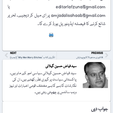
editorlafzuna@gmail.com یا
amjadalisahaab@gmail.com پر اِی میل کر دیجیے۔ تحریر
شائع کرنے کا فیصلہ ایڈیٹوریل بورڈ کرے گا۔
Print
NEXT
PREVIOUS
14 فروری، مدھو بالا کا یومِ پیدایش
انگریزی کتاب "Why Men Marry Bitches” (تبصرہ)
سید فیاض حسین گیلانی
سید فیاض حسین گیلانی سیاسی امور کے ماہر ہیں۔
پاکستانی سیاست پر گہری نظر رکھتے ہیں۔ ان کی
نگارشات گاہے گاہے مختلف قومی اخبارات اور نیوز
ویب سائٹس پر چھپتی رہتی ہیں۔
جواب دیں