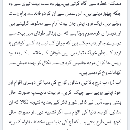
ممکنہ خطرہ سے آگاہ کرتے ہیں۔ پھر وہ سب بہت تیزی سے وہ
جگہ چھوڑ دیتے ہیں۔ اس عمل سے اُن کو دو فائدے براہِ راست
ہوتے ہیں۔ ایک تو وہ اپنی جان بہت آرام سے محفوظ کرلیتے ہیں
اور دوسرا ان کو معلوم ہوتا ہے کہ اس برفانی طوفان میں بہت سے
دوسرے جانور دب چکے ہیں کہ جو ان کے لیے بنا کسی کوشش یا
تردد کے بطورِ خوراک تیار ہیں۔ یوں طوفان کے خاتمے کے بعد وہ
واپس جا کر ان مردہ جانوروں کوبرف سے نکال کر بہت عیش سے
کھانا شروع کردیتے ہیں۔
اب ذرا آپ درجِ بالا تین مثالوں کو آج کی دنیا کی دوسری اقوام اور
خود اپنے رویے سے چیک کریں، تو بہت دلچسپ صورتِ حال
بنتی ہے۔ مَیں نے کافی غور و فکر کے بعد یہ نتیجہ نکالا کہ ان
مثالوں کو ہم دنیا کی اقوام سے اگر تشبیہ دیں، تو صورتِ حال
کچھ اس طرح بنتی ہے کہ آج کی دنیا میں مختلف اقوام کا رویہ