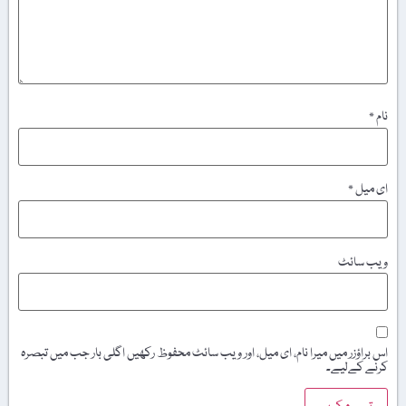
نام
*
ای میل
*
ویب‌ سائٹ
اس براؤزر میں میرا نام، ای میل، اور ویب سائٹ محفوظ رکھیں اگلی بار جب میں تبصرہ
کرنے کےلیے۔