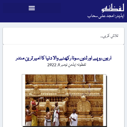
ایڈیٹر: امجد علی سحاب
اربوں روپے اور ٹنوں سونا رکھنے والا دنیا کا امیر ترین مندر
لفظونہ ایڈمن
نومبر 8, 2022