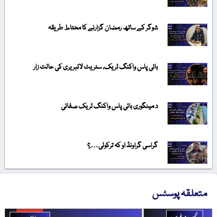
شوگر کے ساتھ رمضان گزارنے کا محتاط طریقہ
بائی پاس واکنگ ٹریک، سٹریٹ لائبریری کی حالت زار
د مینگوری بائی پاس واکنگ ٹریک صفائی
گراسی گراونڈ او کہ ترکولی….؟
متعلقہ پوسٹس