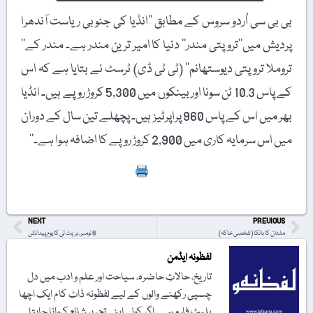
بی بی سی اُردو سروس کے مطابق ’’انڈیا کی جنوبی ریاست آندھرا
پردیش میں’’تروپتی مندر‘‘ دنیا کا امیر ترین مندر ہے۔ مندر کے’’
تروملا تروپتی دیوستھانم‘‘ (ٹی ٹی ڈی) ٹرسٹ نے بتایا ہے کہ اس
کے پاس 10.3 ٹن سونا اور بینکوں میں 5,300 کروڑ روپے ہیں۔ انڈیا
بھر میں اس کے پاس 960 پراپرٹیز ہیں۔ پچھلے تین سال کے دوران
میں اس سرمایہ کاری میں 2,900 کروڑ روپے کا اضافہ ہوا ہے۔‘‘
Print
NEXT
PREVIOUS
ملتان کا بانکا (شخصی خاکہ)
8 نومبر، بریٹ لی کا یومِ پیدائش
لفظونہ ایڈمن
تاریخ، حالاتِ حاضرہ، سیاحت اور علم و ادب میں دل
چسپی رکھنے والوں کے لیے لفظونہ ڈاٹ کام ایک اچھا
پلیٹ فارم ہے۔ اگر کوئی اپنی تحریر شائع کروانا چاہتا