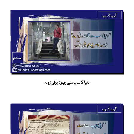
دنیا کا سب سے چھوٹا برقی زینہ