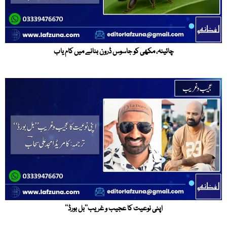
چائینہ، مکھی کو جاسوس ڈرون بنانے میں کام یاب
اپنی نوعیت کا عجیب و غریب’’بل بورڈ‘‘