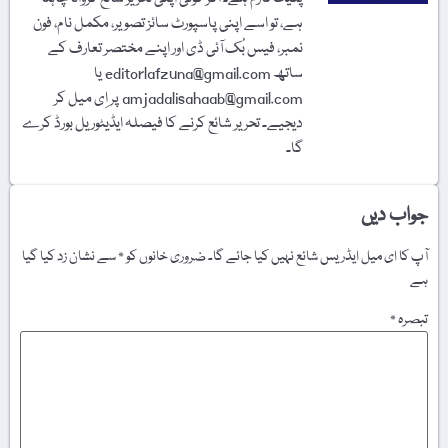
ہے، تو اسے اپنی پاسپورٹ سائز تصویر، مکمل نام، فون
نمبر، فیس بُک آئی ڈی اور اپنے مختصر تعارف کے
ساتھ editorlafzuna@gmail.com یا
amjadalisahaab@gmail.com پر اِی میل کر
دیجیے۔ تحریر شائع کرنے کا فیصلہ ایڈیٹوریل بورڈ کرے
گا۔
جواب دیں
آپ کا ای میل ایڈریس شائع نہیں کیا جائے گا۔
ضروری خانوں کو
*
سے نشان زد کیا گیا
ہے
تبصرہ
*