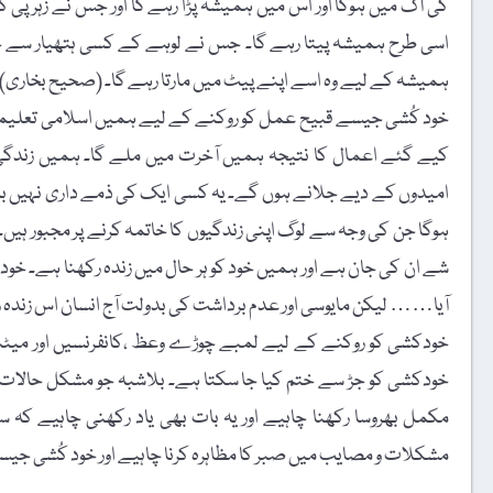
کی آگ میں ہوگا اور اس میں ہمیشہ پڑا رہے گا اور جس نے زہر پی ک
اسی طرح ہمیشہ پیتا رہے گا۔ جس نے لوہے کے کسی ہتھیار سے خود
ہمیشہ کے لیے وہ اسے اپنے پیٹ میں مارتا رہے گا۔ (صحیح بخاری)
خود کُشی جیسے قبیح عمل کو روکنے کے لیے ہمیں اسلامی تعلیمات 
کیے گئے اعمال کا نتیجہ ہمیں آخرت میں ملے گا۔ ہمیں زندگی ک
امیدوں کے دیے جلانے ہوں گے۔ یہ کسی ایک کی ذمے داری نہیں بل
ہوگا جن کی وجہ سے لوگ اپنی زندگیوں کا خاتمہ کرنے پر مجبور ہیں
شے ان کی جان ہے اور ہمیں خود کو ہر حال میں زندہ رکھنا ہے۔ خو
آیا…… لیکن مایوسی اور عدم برداشت کی بدولت آج انسان اس زندہ ر
خودکشی کو روکنے کے لیے لمبے چوڑے وعظ ،کانفرنسیں اور میٹنگ 
خودکشی کو جڑ سے ختم کیا جا سکتا ہے۔ بلاشبہ جو مشکل حالات کا 
مکمل بھروسا رکھنا چاہیے اور یہ بات بھی یاد رکھنی چاہیے کہ
مشکلات و مصایب میں صبر کا مظاہرہ کرنا چاہیے اور خود کُشی جی