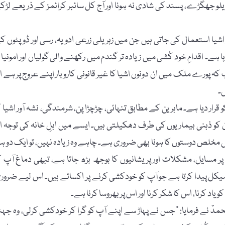
یلو جھگڑے، پسند کی شادی نہ ہونا اور آج کل سائبر کرائمز کے ذریعے لڑک
یا استعمال کی جاتی ہیں جن میں زہریلی زرعی ادویہ، رسی اور ڈوپٹوں ک
ے۔ اقدامِ خود کُشی میں زیادہ تر گندم میں رکھنے والی گولیاں اور امونیا پ
ہ پورے ملک میں ان دونوں اشیا کا غیر قانونی کاروبار اپنے عروج پر ہے او
۔
ر دیا ہے۔ ماہرین کے مطابق تنہائی، چڑچڑا پن، شرمندگی، نشہ آور اشیا ک
 کو ذہنی بیماریوں کی طرف دھکیلتی ہیں۔ ایسے میں اہلِ خانہ کی توجہ او
ں مخلص دوستوں کا ہونا بھی ضروری ہے۔ چاہے وہ زیادہ نہیں، تو ایک دو ہ
ایل، مشکلات اور پریشانیوں کا بوجھ بڑھ جاتا ہے، تبھی دماغ آپ ک
یکل پیدا کرتا ہے جو آپ کو خودکشی کرنے پر اکساتے ہیں۔ اس لیے ضرور
اد کرنا، اس کا شکر کرنا اور اس پر بھروسا کرنا ہے۔
دؐ نے فرمایا: ’’جس نے پہاڑ سے اپنے آپ کو گرا کر خودکشی کرلی، وہ جہن