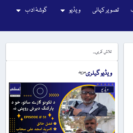
تصویر کہانی
ویڈیو
گوشۂ ادب
ویڈیو گیلری
مزید