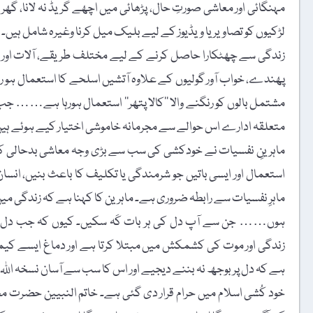
مہنگائی اور معاشی صورتِ حال، پڑھائی میں اچھے گریڈ نہ لانا، گھر
لڑکیوں کو تصاویر یا ویڈیوز کے لیے بلیک میل کرنا وغیرہ شامل ہیں۔
زندگی سے چھٹکارا حاصل کرنے کے لیے مختلف طریقے، آلات اور اش
پھندے، خواب آور گولیوں کے علاوہ آتشیں اسلحے کا استعمال ہو رہا ہ
مشتمل بالوں کو رنگنے والا ’’کالا پتھر‘‘ استعمال ہورہا ہے…… جب ک
متعلقہ ادارے اس حوالے سے مجرمانہ خاموشی اختیار کیے ہوئے ہیں
ماہرینِ نفسیات نے خودکشی کی سب سے بڑی وجہ معاشی بدحالی کو قرا
استعمال اور ایسی باتیں جو شرمندگی یا تکلیف کا باعث بنیں، انسان
ماہرِ نفسیات سے رابطہ ضروری ہے۔ ماہرین کا کہنا ہے کہ زندگی می
ہوں…… جن سے آپ دل کی ہر بات کَہ سکیں۔ کیوں کہ جب دل پر مس
زندگی اور موت کی کشمکش میں مبتلا کرتا ہے اور دماغ ایسے کیم
ہے کہ دل پر بوجھ نہ بننے دیجیے اور اس کا سب سے آسان نسخہ اللہ کو ی
خود کُشی اسلام میں حرام قرار دی گئی ہے۔ خاتم النبیین حضرت محم