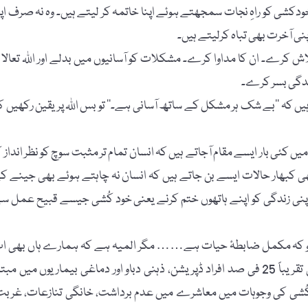
ودکشی کو راہِ نجات سمجھتے ہوئے اپنا خاتمہ کر لیتے ہیں۔ وہ نہ صرف اپن
نی آخرت بھی تباہ کرلیتے ہیں۔
ش کرے۔ ان کا مداوا کرے۔ مشکلات کو آسانیوں میں بدلے اور اللہ تعالا پ
زندگی بسر کرے۔
ہیں کہ ’’بے شک ہر مشکل کے ساتھ آسانی ہے۔‘‘ تو بس اللہ پر یقین رکھیں ک
کئی بار ایسے مقام آجاتے ہیں کہ انسان تمام تر مثبت سوچ کو نظر انداز ک
ی کبھار حالات ایسے بن جاتے ہیں کہ انسان نہ چاہتے ہوئے بھی جینے ک
اپنی زندگی کو اپنے ہاتھوں ختم کرنے یعنی خود کُشی جیسے قبیح عمل س
 جو کہ مکمل ضابطۂ حیات ہے…… مگر المیہ ہے کہ ہمارے ہاں بھی ا
خودکشی کے واقعات میں اضافہ ہورہا ہے۔ ایک رپورٹ کے مطابق تقریباً 25 فی صد افراد ڈپریشن، ذہنی دباو اور دماغی بیماریوں میں مب
ُشی کی وجوہات میں معاشرے میں عدم برداشت، خانگی تنازعات، غربت