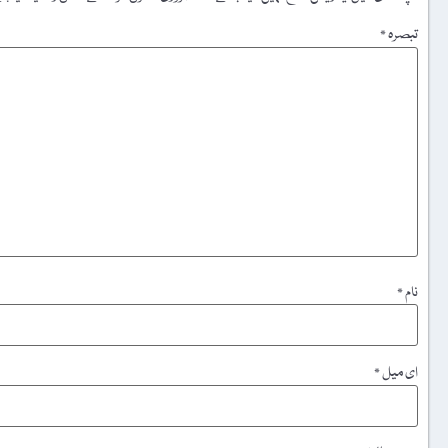
تبصرہ
*
نام
*
ای میل
*