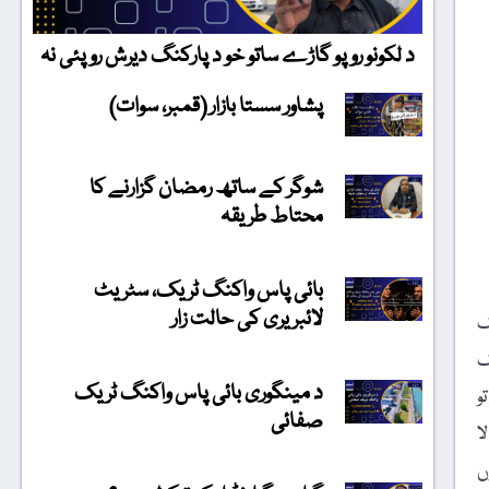
د لکونو روپو گاڑے ساتو خو د پارکنگ دیرش روپئی نہ
پشاور سستا بازار (قمبر، سوات)
شوگر کے ساتھ رمضان گزارنے کا
محتاط طریقہ
بائی پاس واکنگ ٹریک، سٹریٹ
لائبریری کی حالت زار
ک
ن میں سالانہ 5 سے 7 ہزار لوگ
د مینگوری بائی پاس واکنگ ٹریک
و
صفائی
ا
ں