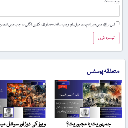
ویب‌ سائٹ
اس براؤزر میں میرا نام، ای میل، اور ویب سائٹ محفوظ رکھیں اگلی بار جب میں تبصر
متعلقہ پوسٹس
جمہوریت یا مجبوریت؟
ویوز کی دوڑ اور سوشل میڈ