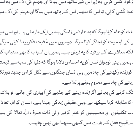
رخود کُشی کرلی، وہ زہر اس کے ساتھ میں ہوگا اور جہنم کی آگ میں وہ اس
 کُشی کرلی، تو اس کا ہتھیار اس کے ہاتھ میں ہوگا اورجہنم کی آگ می
کو عام کرنا ہوگا کہ یہ عارضی زندگی ہمیں ایک بار ملی ہے اور اسی می
ی اہمیت کو اجاگر کرنا ہوگا۔ دوسروں میں مُثبت فکر پیدا کرنی ہوگی
کہ معاشرے کے ہر فرد کا یہ فرض ہے۔ ہمیں ان اسباب کا بھی سدباب کرن
۔ ہمیں اپنی نوجوان نسل کو یہ احساس دلانا ہوگا کہ دنیا کی سب سے قیمت
د کو زندہ رکھنے کی چاہ میں ہی انسان جنگلوں سے نکل کر اس جدید دور ت
ہنے کی چاہ سے محروم ہونے پر تلا ہے۔
کرنے کی بجائے اگر زندہ رہنے کے جذبے کی آبیاری کی جائے، تو بلاشب
مقابلہ کرنا سیکھ لے، وہی حقیقی زندگی جیتا ہے۔ انسان کو اﷲ تعالا پ
 سب تکلیفوں اور مصیبتوں کو ختم کرنے والی ذات صرف اﷲ تعالا کی ہے
سے قبیح فعل کے بارے میں کبھی سوچنا بھی نہیں چاہیے۔