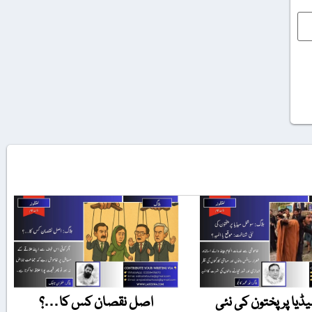
یا پر پختون کی نئی
اصل نقصان کس کا…؟