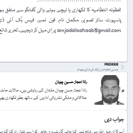
…………………………………….
لفظونہ انتظامیہ کا لکھاری یا نیچے ہونے والی گفتگو سے متفق ہونا
amjadalisahaab@gmail.com پر اِی میل کر دیجیے۔ تحریر شائع کرنے کا فیصلہ ایڈیٹوریل بورڈ کرے گا۔
t
PREVIOUS
ضمنی انتخابات، ن لیگ کی ہار کی وجوہات
رانا اعجاز حسین چوہان
رانا اعجاز حسن چوہان ملتان کے رہایشی ہیں۔ حالاتِ حاض
علاقائی و ملکی نشریاتی اداروں کے ساتھ بطورِ لکھاری بھی
جواب دیں
آپ کا ای میل ایڈریس شائع نہیں کیا جائے گا۔
ضروری خانوں کو
*
سے نشان زد کیا گیا ہ