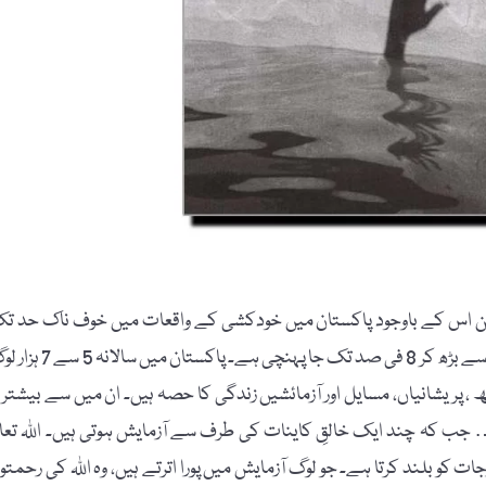
کن اس کے باوجود پاکستان میں خودکشی کے واقعات میں خوف ناک حد ت
اضافہ ہو رہا ہے۔ خودکشی کرنے والوں کی شرح گذشتہ 2 سال میں 3 سے بڑھ کر 8 فی صد تک جا پہنچی ہے۔ پاکستا
، پریشانیاں، مسایل اور آزمائشیں زندگی کا حصہ ہیں۔ ان میں سے بیشتر ت
 جب کہ چند ایک خالقِ کاینات کی طرف سے آزمایش ہوتی ہیں۔ اﷲ تعال
جات کو بلند کرتا ہے۔ جو لوگ آزمایش میں پورا اترتے ہیں، وہ اﷲ کی رحمتو