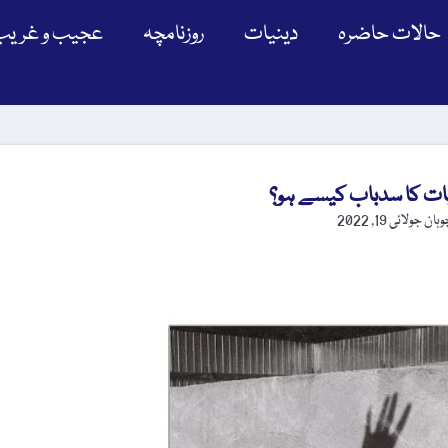
حالات حاضرہ
دینیات
روزنامچہ
عجیب و غریب
ات کا سدباب کیسے ہو؟
وہان
جولائی 19, 2022