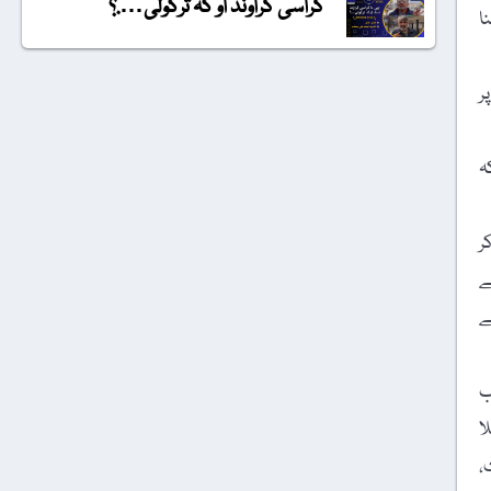
گراسی گراونڈ او کہ ترکولی….؟
ا
ر
ہ
ر
ے
ے
ب
تلا
،