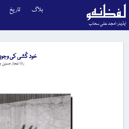
بلاگ
تاریخ
ایڈیٹر: امجد علی سحاب
خود کُشی کی وجوہ
رانا اعجاز حسین چ