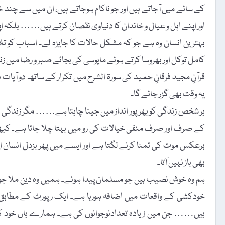
کے سائے میں آجاتے ہیں اور جو ناکام ہوجاتے ہیں، ان میں سے چند خ
اور اپنے اہل و عیال و خاندان کا دنیاوی نقصان کرتے ہیں…… بلکہ اپ
بہترین انسان وہ ہے جو کہ مشکل حالات کا جایزہ لے۔ اسباب کو تلا
کامل توکل اور بھروسا کرتے ہوئے مایوسی کی بجائے صبر و رضا میں 
قرآنِ مجید فرقانِ حمید کی سورۃ الشرح میں تکرار کے ساتھ دو آیات 
یہ وقت بھی گزر جائے گا۔
ہر شخص زندگی کو بھرپور انداز میں جینا چاہتا ہے…… مگر زندگی میں 
کے صرف اور صرف منفی خیالات کی رو میں بہتا چلا جاتا ہے۔ کبھ
برعکس موت کی تمنا کرنے لگتا ہے اور ایسے میں پھر بزدل انسان 
بھی باز نہیں آتا۔
ہم وہ خوش نصیب ہیں جو مسلمان پیدا ہوئے۔ ہمیں وہ دین ملا
ہیں…… جن میں زیادہ تعدادنوجوانوں کی ہے۔ ہمارے ہاں خود ک