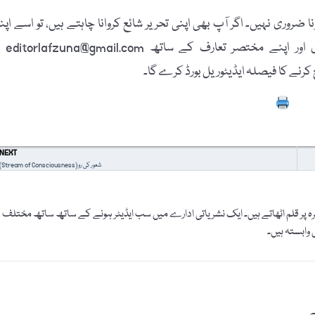
 ضروری نہیں۔ اگر آپ بھی اپنی تحریر شائع کروانا چاہتے ہیں، تو اسے اپن
پاسپورٹ سائز تصویر، مکمل نام، فون نمبر، فیس بُک
Prin
NEXT
شعور کی رو (Stream of Consciousness)
رہ پر قلم اٹھاتے ہیں۔ ایک نشریاتی ادارے میں سب ایڈیٹر ہونے کے ساتھ ساتھ مختلف
 وابستہ ہیں۔
ے