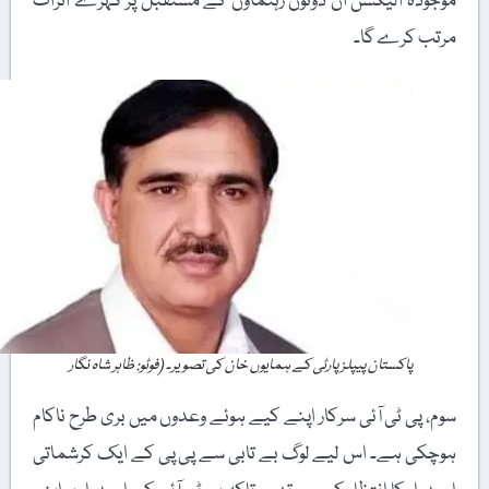
موجودہ الیکشن ان دونوں رہنماؤں کے مستقبل پر گہرے اثرات
مرتب کرے گا۔
پاکستان پیپلز پارٹی کے ہمایوں خان کی تصویر۔ (فوٹو: ظاہر شاہ نگار
سوم، پی ٹی آئی سرکار اپنے کیے ہوئے وعدوں میں بری طرح ناکام
ہوچکی ہے۔ اس لیے لوگ بے تابی سے پی پی کے ایک کرشماتی