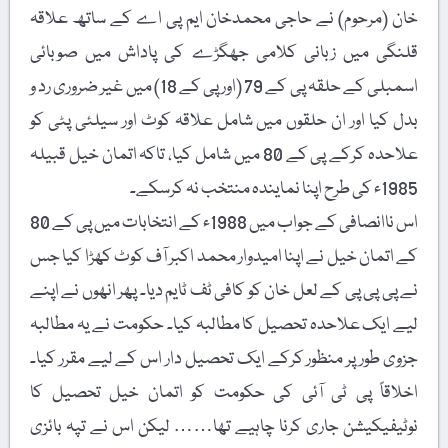
خان (مرحوم) نے حاجی محمدخان ایم پی اے کے ساتھ علاقہ
قلنگی میں زبانی کلامی جھگڑے کی پاداش میں صوبائی
اسمبلی کے حلقہ پی کے 79 (اور پی کے 18) میں غیر ضروری رد و
بدل کیا اور ان حلقوں میں شامل علاقہ کوٹ اور سیلئی پٹی کو
علاحدہ کرکے پی کے 80 میں شامل کیا، تاکہ اتمان خیل قبیلہ
1985ء کی طرح اپنا نمایندہ منتخب نہ کرسکے۔
اس ناانصافی کے جواب میں 1988ء کے انتخابات میں پی کے 80
کے اتمان خیل نے اپنا امیدوار محمد اکبر آف کوٹ کھڑا کیا جس
نے پی پی پی کے لعل خان کو کافی ٹف ٹایم دیا۔ پھر انھوں نے اپنے
لیے ایک علاحدہ تحصیل کا مطالبہ کیا۔ حکومت نے یہ مطالبہ
جزوی طورپر منظور کرکے ایک تحصیل دار اس کے لیے مقرر کیا۔
اخلاقاً پی ٹی آئی کی حکومت کو اتمان خیل تحصیل کا
نوٹیفیکیشن جاری کرنا چاہیے تھا…… لیکن اس نے تپہ بائزی