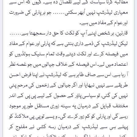
مطالبہ کرنا سیاست کے لیے نقصان دہ ہے۔ کیوں کہ اس سے
معیاری لیڈرشپ نہیں اُبھر سکتی…… جو ہر پارٹی کی ضرورت
اور عوام کے مفاد میں ہے۔
قارئین، ہر شخص اپنے آپ کو ٹکٹ کا حق دار سمجھتا ہے……
لیکن لیڈرشپ کی ذمے داری بنتی ہے کہ پارٹی اور عوام کے مفاد
میں فیصلہ کرے اور ٹکٹ دیتے وقت تمام سٹیک ہولڈروں کو
اعتماد میں لے۔ اس فیصلہ کے خلاف جیالوں میں جو غصہ نظر
آ رہا ہے، اس سے صاف ظاہر ہے کہ لیڈرشپ نے اپنا فرض احسن
طریقے سے نہیں نبھایا اور اگر جیالوں کے زخموں کی مرحم پٹی
نہیں کی گئی، تو سیاسی پاؤر کے حصول کے لیے پی پی کے اندر
مختلف قبایل کے درمیان یہ سینہ زوری مستقل طور پر موجود
رہے گی اور پارٹی کو کم زور کرے گی۔ ویسے تو پی پی ملاکنڈ کو
پہلے ہی سے لیڈرشپ کے درمیان رسہ کشی نے مفلوج کر