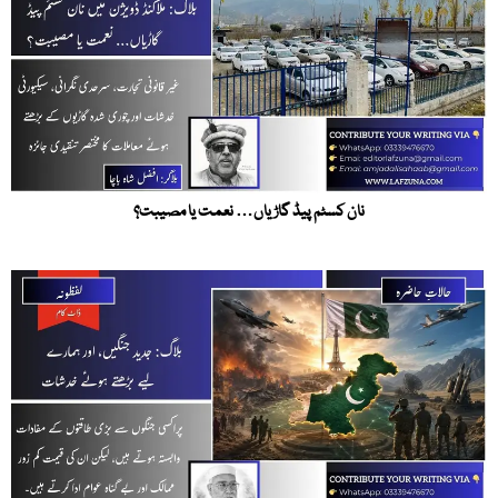
نان کسٹم پیڈ گاڑیاں… نعمت یا مصیبت؟