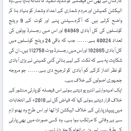
کارکنان نے بھی اس فیصلے کو شدید تنقید کا نشانہ بنایا ہے۔ وہ
الیکشن کمیشن اور مردم شماری کے اعداد وشمار کو بنیاد بنا کر
واضح کرتے ہیں کہ آگرہ،سیلئی پٹے اور کوٹ کے 9 ویلج
کونسلوں کی کل آبادی 64949 اور اس میں رجسٹرڈ ووٹوں کی
تعداد 40024 ہے…… جب کہ باقی 24 ویلج کونسلوں میں
کل آبادی 182885 اوراس میں رجسٹرڈ ووٹ 112758 ہیں۔ ان کی
شکایت یہ ہے کہ ٹکٹ کے لیے بنائی گئی کمیٹی نے بڑی آبادی
کو نظر انداز کرکے کم آبادی کو ترجیح دی ہے…… جو مروجہ
جمہوری اصولوں کے خلاف ہے۔
ایک امیدوارنے انٹرویو دیتے ہوئے اس فیصلہ کو پارٹی منشور کے
خلاف قرار دیتے ہوئے کہا کہ فیاض گل نے 2018ء کے انتخابات
میں پیپلز پارٹی کے خلاف الیکشن لڑا تھا اور اس طرح وہ بھٹو ازم
سے بے وفائی کا مرتکب ہوا ہے۔ وہ کسی صورت میں بھی پارٹی
کی طرف سے اس بڑے انعام کا حق دار نہیں۔