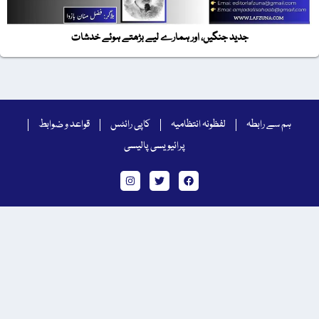
جدید جنگیں، اور ہمارے لیے بڑھتے ہوئے خدشات
ہم سے رابطہ
لفظونہ انتظامیہ
کاپی رائٹس
قواعد و ضوابط
پرائیویسی پالیسی