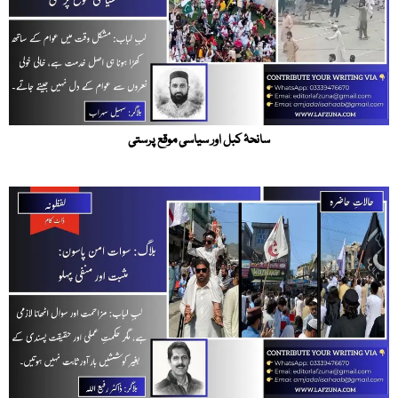
سانحۂ کبل اور سیاسی موقع پرستی