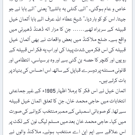
خاص و عام ہوگئی۔ ’’اٹے، گٹلی بہ بائلے!‘‘ یعنی ’’اٹے بابا نے جو
جیتا، اس کو کو ہار دیا۔‘‘ شیخ عطاء اللہ عرف اٹے بابا اُتمان خیل
قبیلہ کے سربراہ تھے…… جن کا مزار الہ ڈھنڈ ڈھیرئی میں
واقع ہے۔ ضلع ملاکنڈ میں بعض واقعات نے بھی اُتمان خیل
قبیلہ کی اس فکر میں شدت پیدا کی اور اب یہ فکر اس قبیلہ کے
رویوں اور کلچر کا حصہ بن گئی ہے اور وہ ہر سیاسی، انتظامی اور
قانونی مسئلہ پر دوسرے قبایل کے ساتھ اس احساس کی بنیاد پر
بات کرتے ہیں۔
اتمان خیل نے اس فکر کا برملا اظہار 1985ء کے غیر جماعتی
انتخابات میں حاجی محمد خان، جن کا تعلق اتمان خیل قبیلہ
سے تھا، کو صوبائی اسمبلی کے ممبر منتخب کروانے کی صورت
میں کیا۔ حاجی محمد خان بعد میں مسلم لیگ نون کے ٹکٹ پر
اس علاقے سے ایم این اے منتخب ہوئے۔ ملاکنڈ والوں نے