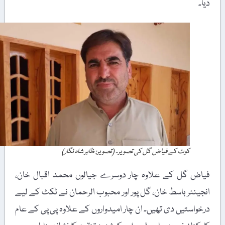
دیا۔
کوٹ کے فیاض گل کی تصویر۔ (تصویر: ظاہر شاہ نگار)
فیاض گل کے علاوہ چار دوسرے جیالوں محمد اقبال خان،
انجینئر باسط خان، گل پور اور محبوب الرحمان نے ٹکٹ کے لیے
درخواستیں دی تھیں۔ ان چار امیدواروں کے علاوہ پی پی کے عام