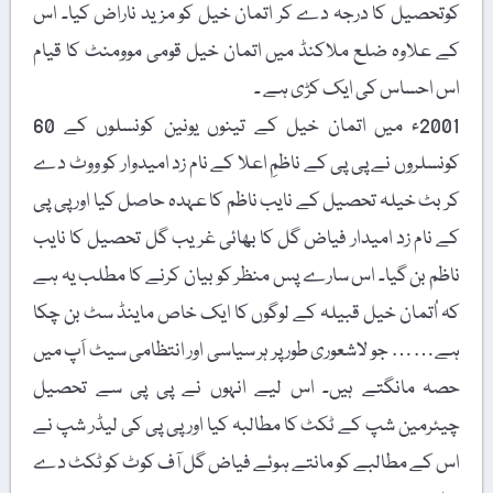
کوتحصیل کا درجہ دے کر اتمان خیل کو مزید ناراض کیا۔ اس
کے علاوہ ضلع ملاکنڈ میں اتمان خیل قومی موومنٹ کا قیام
اس احساس کی ایک کڑی ہے ۔
2001ء میں اتمان خیل کے تینوں یونین کونسلوں کے 60
کونسلروں نے پی پی کے ناظمِ اعلا کے نام زد امیدوار کو ووٹ دے
کر بٹ خیلہ تحصیل کے نایب ناظم کا عہدہ حاصل کیا اور پی پی
کے نام زد امیدار فیاض گل کا بھائی غریب گل تحصیل کا نایب
ناظم بن گیا۔ اس سارے پس منظر کو بیان کرنے کا مطلب یہ ہے
کہ اُتمان خیل قبیلہ کے لوگوں کا ایک خاص ماینڈ سٹ بن چکا
ہے…… جو لاشعوری طور پر ہر سیاسی اور انتظامی سیٹ اَپ میں
حصہ مانگتے ہیں۔ اس لیے انہوں نے پی پی سے تحصیل
چیئرمین شپ کے ٹکٹ کا مطالبہ کیا اور پی پی کی لیڈر شپ نے
اس کے مطالبے کو مانتے ہوئے فیاض گل آف کوٹ کو ٹکٹ دے