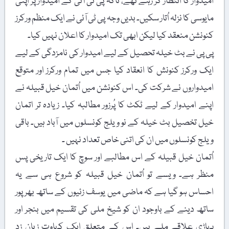
امیدوار کا انتظار کر رہے تھے، تاکہ پی ٹی آئی کے امیدوار پر اپنی
مایوسی کا نزلہ اُتار سکیں۔ بدیں وجہ پی ٹی آئی نے ایک منظم ورکرز
کنونشن منعقد کیا لیکن ابھی تک امیدوار کا اعلان نہیں کیا۔
پی پی نے بٹ خیلہ تحصیل کے لیے امیدوار کی نامزدگی کے لیے
ایک ورکرز کنونش کا انعقاد کیا جس میں تمام ورکرز اور متوقع
امیدواروں نے شرکت کی۔ اس کنونشن میں اُتمان خیل قبیلہ نے
اپنے امیدوار کے لیے ٹکٹ کا پُرزور مطالبہ کیا۔ زیادہ تر اتمان
خیل تخصیل بٹ خیلہ کے نو ویلج کونسلوں میں آباد ہیں۔ باقی
ویلج کونسلوں میں ان کی اتنی خاص تعداد نہیں ۔
اُتمان خیل قبیلہ کے اس مطالبے اور سوچ کا ایک تاریخی پس
منظر ہے۔ ویسے تو اُتمان خیل قبیلہ کو شروع ہی سے یہ
احساس ہو گیا ہے کہ ماضی میں یوسف زئیوں کے ساتھ بھر پور
ساتھ دینے کے باوجود ان کو شیخ ملی کی تقسیم میں بنجر اور
پہاڑی علاقے ملے ہیں۔ اس کے متعلق ایک کہاوت زبان زدِ