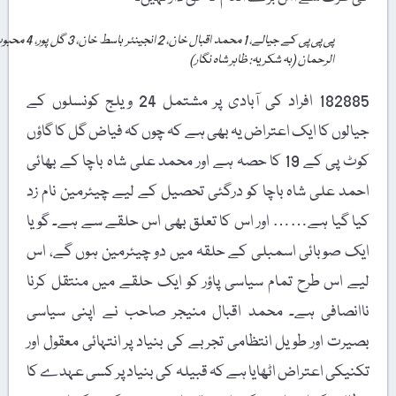
پی پی پی کے جیالے، 1 محمد اقبال خان، 2 انجینئر باسط خان، 3 گل پور، 4 محبوب
الرحمان (بہ شکریہ: ظاہر شاہ نگار)
182885 افراد کی آبادی پر مشتمل 24 ویلج کونسلوں کے
جیالوں کا ایک اعتراض یہ بھی ہے کہ چوں کہ فیاض گل کا گاؤں
کوٹ پی کے 19 کا حصہ ہے اور محمد علی شاہ باچا کے بھائی
احمد علی شاہ باچا کو درگئی تحصیل کے لیے چیئرمین نام زد
کیا گیا ہے…… اور اس کا تعلق بھی اس حلقے سے ہے۔ گویا
ایک صوبائی اسمبلی کے حلقہ میں دو چیئرمین ہوں گے، اس
لیے اس طرح تمام سیاسی پاؤر کو ایک حلقے میں منتقل کرنا
ناانصافی ہے۔ محمد اقبال منیجر صاحب نے اپنی سیاسی
بصیرت اور طویل انتظامی تجربے کی بنیاد پر انتہائی معقول اور
تکنیکی اعتراض اٹھایا ہے کہ قبیلہ کی بنیاد پر کسی عہدے کا