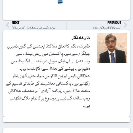
Print
NEXT
PREVIOUS
احمد فوادؔ کا فنی و فکری جائزہ
سوات ایکسپریس وے فیز ٹو اور ’’عوامی مفاد‘‘
ظاہر شاہ نگار
ظاہر شاہ نگار کا تعلق ملاکنڈ ایجنسی کے گاؤں ڈھیری
جولگرام سے ہے۔ پاکستان میں زرعی بینک سے
وابستہ تھے۔ اب ایک طویل عرصہ سے انگلینڈ میں
مقیم ہیں۔ پیشے کے لحاظ سے اکاؤنٹنٹ ہیں۔
علاقائی، قومی اور بین الاقوامی سیاست پر گہری نظر
رکھتے ہیں۔ پاکستانی معاشرے کی طبقاتی تقسیم کے
سخت خلاف ہیں۔ روزنامہ ’’آزادی‘‘ اور مختلف علاقائی
ویب سائٹ کے لیے ہر موضوع پر کالم اور بلاگ لکھتے
ہیں۔