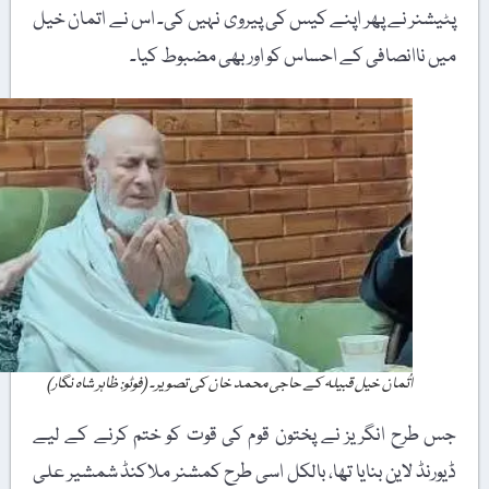
پٹیشنر نے پھر اپنے کیس کی پیروی نہیں کی۔ اس نے اتمان خیل
میں ناانصافی کے احساس کو اور بھی مضبوط کیا۔
اُتمان خیل قبیلہ کے حاجی محمد خان کی تصویر۔ (فوٹو: ظاہر شاہ نگار)
جس طرح انگریز نے پختون قوم کی قوت کو ختم کرنے کے لیے
ڈیورنڈ لاین بنایا تھا، بالکل اسی طرح کمشنر ملاکنڈ شمشیر علی