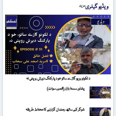
ویڈیو گیلری
مزید
د لکونو روپو گاڑے ساتو خو د پارکنگ دیرش روپئی نہ
پشاور سستا بازار (قمبر، سوات)
شوگر کے ساتھ رمضان گزارنے کا محتاط طریقہ