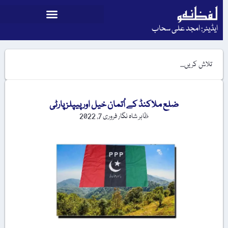
ایڈیٹر: امجد علی سحاب
ضلع ملاکنڈ کے اُتمان خیل اور پیپلز پارٹی
ظاہر شاہ نگار
فروری 7, 2022