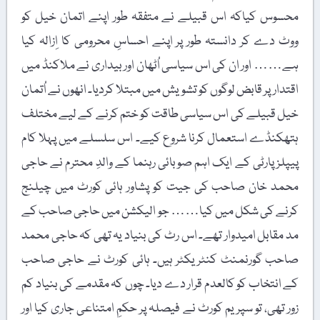
محسوس کیاکہ اس قبیلے نے متفقہ طور اپنے اتمان خیل کو
ووٹ دے کر دانستہ طور پر اپنے احساسِ محرومی کا اِزالہ کیا
ہے…… اور ان کی اس سیاسی اُٹھان اور بیداری نے ملاکنڈ میں
اقتدارپر قابض لوگوں کو تشویش میں مبتلا کردیا۔ انھوں نے اُتمان
خیل قبیلے کی اس سیاسی طاقت کو ختم کرنے کے لیے مختلف
ہتھکنڈے استعمال کرنا شروع کیے۔ اس سلسلے میں پہلا کام
پیپلز پارٹی کے ایک اہم صوبائی رہنما کے والدِ محترم نے حاجی
محمد خان صاحب کی جیت کو پشاور ہائی کورٹ میں چیلنج
کرنے کی شکل میں کیا…… جو الیکشن میں حاجی صاحب کے
مد مقابل امیدوار تھے۔ اس رٹ کی بنیاد یہ تھی کہ حاجی محمد
صاحب گورنمنٹ کنٹریکٹر ہیں۔ ہائی کورٹ نے حاجی صاحب
کے انتخاب کو کالعدم قرار دے دیا۔ چوں کہ مقدمے کی بنیاد کم
زور تھی، تو سپریم کورٹ نے فیصلہ پر حکمِ امتناعی جاری کیا اور