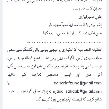
رکھاہے، اور اب ایسا لگ رہا ہے کہ ملاکنڈ پی پی کو ایک نئے
بحران کا سامنا ہے۔
بقولِ منیرؔ نیازی
اِک اور دریا کا سامنا تھا منیرؔ مجھ کو
میں ایک دریا کے پار اترا تو میں نے دیکھا
………………………………………..
لفظونہ انتظامیہ کا لکھاری یا نیچے ہونے والی گفتگو سے متفق
ہونا ضروری نہیں۔ اگر آپ بھی اپنی تحریر شائع کروانا چاہتے ہیں،
تو اسے اپنی پاسپورٹ سائز تصویر، مکمل نام، فون نمبر، فیس بُک
آئی ڈی اور اپنے مختصر تعارف کے ساتھ
editorlafzuna@gmail.com یا
amjadalisahaab@gmail.com پر اِی میل کر دیجیے۔ تحریر
شائع کرنے کا فیصلہ ایڈیٹوریل بورڈ کرے گا۔