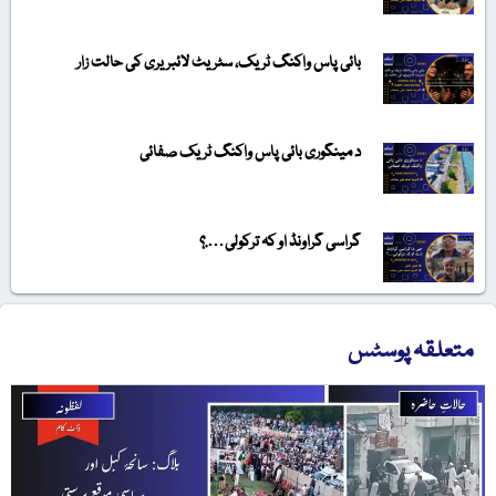
بائی پاس واکنگ ٹریک، سٹریٹ لائبریری کی حالت زار
د مینگوری بائی پاس واکنگ ٹریک صفائی
گراسی گراونڈ او کہ ترکولی….؟
متعلقہ پوسٹس