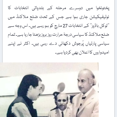
پختونخوا میں دوسرے مرحلہ کے بلدیاتی انتخابات کا
نوٹیفیکیشن جاری ہوا ہے جس کے تحت ضلع ملاکنڈ میں
’’لوکل باڈیز‘‘ کے انتخابات 27 مارچ کو ہو رہے ہیں۔ اس وجہ سے
ضلع ملاکنڈ کا سیاسی درجۂ حرارت روز بروز بڑھتا جا رہا ہے۔ تمام
سیاسی پارٹیاں پُرجوش دکھائی دے رہی ہیں۔ اکثر نے اپنے
امیدواروں کا اعلان بھی کردیا ہے۔