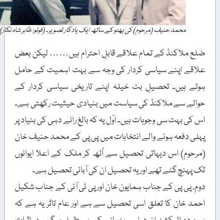
محمد حنیف (مرحوم) کی بھٹو کے ساتھ ایک یادگار تصویر۔ (فوٹو: ظاہر شاہ نگار)
ضلع ملاکنڈ کے تمام علاقے قابلِ احترام ہیں…… لیکن بعض
علاقے اپنے سیاسی کردار کی وجہ سے بہت اہمیت کے حامل
ہوتے ہیں۔ تحصیلِ بٹ خیلہ اپنے تاریخی سیاسی کردار کے
حوالے سے ملاکنڈ کی سیاست میں بنیادی حیثیت رکھتی ہے۔
اس کی بہت سی وجوہات ہیں۔ اوّل یہ کہ بالغ رائے دہی کی بنیاد پر
پہلی دفعہ ہونے والے انتخابات میں پی پی کے محمد حنیف خان
(مرحوم) اس دیہاتی تحصیل سے اُٹھ کر ملک کے اعلا ایوانوں
تک پہنچ گئے تھے اور یہ تحصیل ان کی آبائی تحصیل ہے۔
دوم، پی پی کے جناب ہمایون خان اور پی ٹی آئی کے جناب شکیل
احمد خان کا تعلق اسی تحصیل سے ہے اور عام تاثر یہ ہے کہ