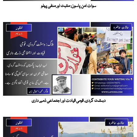
سوات امن پاسون: مثبت اور منفی پہلو
دہشت گردی، قومی قیادت اور اجتماعی ذمے داری