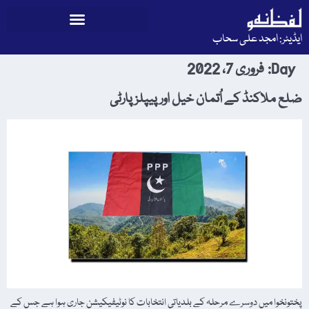
ایڈیٹر: امجد علی سحاب
Day:
فروری 7، 2022
ضلع ملاکنڈ کے اُتمان خیل اور پیپلز پارٹی
پختونخوا میں دوسرے مرحلہ کے بلدیاتی انتخابات کا نوٹیفیکیشن جاری ہوا ہے جس کے