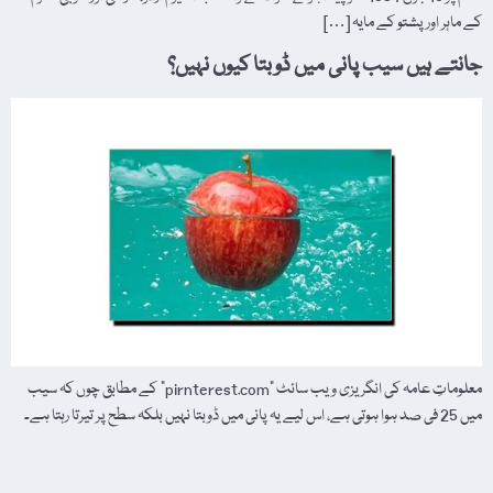
کے ماہر اور پشتو کے مایہ […]
جانتے ہیں سیب پانی میں ڈوبتا کیوں نہیں؟
معلوماتِ عامہ کی انگریزی ویب سائٹ "pirnterest.com” کے مطابق چوں کہ سیب
میں 25 فی صد ہوا ہوتی ہے، اس لیے یہ پانی میں ڈوبتا نہیں بلکہ سطح پر تیرتا رہتا ہے۔