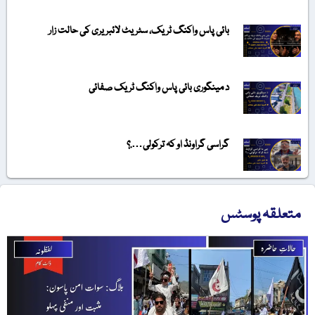
بائی پاس واکنگ ٹریک، سٹریٹ لائبریری کی حالت زار
د مینگوری بائی پاس واکنگ ٹریک صفائی
گراسی گراونڈ او کہ ترکولی….؟
متعلقہ پوسٹس