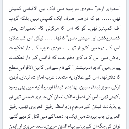
’’سعودی اوجر‘‘ سعودی عریبیہ میں ایک بین الاقوامی کمپنی
تھی…… جو کہ دراصل صرف ایک کمپنی نہیں بلکہ گروپ
آف کمپنیز تھی۔ گو کہ اس کا مرکزئی کام تعمیرات یعنی
کنسٹریکشن اور ’’مینٹی ننس‘‘ کا تھا…… لیکن اس کے علاوہ
اس کے درجنوں کاروبار تھے۔ سعودی عرب کے دارالحکومت
ریاض میں اس کا مرکزی دفتر جب کہ فرانس کے دارالحکومت
پیرس میں ’’اوجر انٹرنیشنل‘‘ کے نام سے اس کا بین الاقوامی سطح
کا دفتر تھا۔ اس کے علاوہ یہ متحدہ عرب امارات، لبنان، اُردن،
ترکی، سویزرلینڈ، سپین، بھارت، کینڈا اور برطانیہ میں بھی وجود
رکھتی تھی۔ اس کی اصل مالک لبنان کی حریری فیملی تھی اور
پریذیڈنٹ لبنان کے مرحوم وزیرِاعظم رفیق الحریری تھے۔ رفیق
الحریری جب بیروت میں ایک بم دھماکے میں قتل کر دیے گئے،
تو ان کی جگہ ان کے بیٹے بہاء الدین حریری، سعد حریری اور ایمن