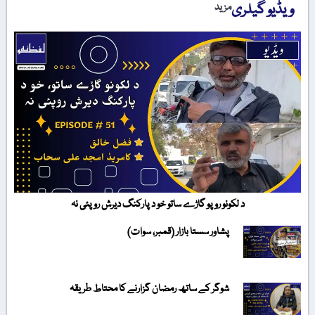
ویڈیو گیلری
مزید
د لکونو روپو گاڑے ساتو خو د پارکنگ دیرش روپئی نہ
پشاور سستا بازار (قمبر، سوات)
شوگر کے ساتھ رمضان گزارنے کا محتاط طریقہ