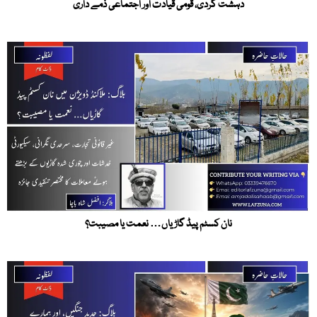
دہشت گردی، قومی قیادت اور اجتماعی ذمے داری
نان کسٹم پیڈ گاڑیاں… نعمت یا مصیبت؟