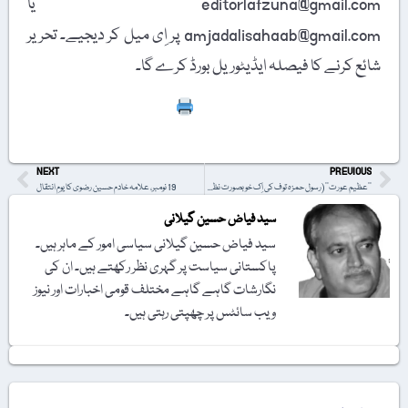
editorlafzuna@gmail.com یا
amjadalisahaab@gmail.com پر اِی میل کر دیجیے۔ تحریر
شائع کرنے کا فیصلہ ایڈیٹوریل بورڈ کرے گا۔
Print
NEXT
PREVIOUS
’’عظیم عورت‘‘ (رسول حمزہ توف کی اِک خوبصورت نظم کا ترجمہ)
19 نومبر، علامہ خادم حسین رضوی کا یومِ انتقال
سید فیاض حسین گیلانی
سید فیاض حسین گیلانی سیاسی امور کے ماہر ہیں۔
پاکستانی سیاست پر گہری نظر رکھتے ہیں۔ ان کی
نگارشات گاہے گاہے مختلف قومی اخبارات اور نیوز
ویب سائٹس پر چھپتی رہتی ہیں۔