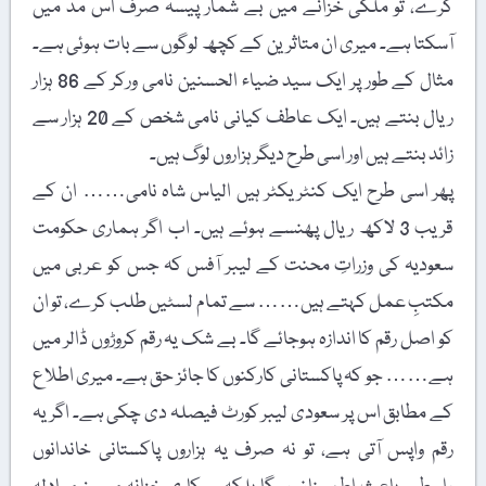
کرے، تو ملکی خزانے میں بے شمار پیسہ صرف اس مد میں
آسکتا ہے۔ میری ان متاثرین کے کچھ لوگوں سے بات ہوئی ہے۔
مثال کے طور پر ایک سید ضیاء الحسنین نامی ورکر کے 86 ہزار
ریال بنتے ہیں۔ ایک عاطف کیانی نامی شخص کے 20 ہزار سے
زائد بنتے ہیں اور اسی طرح دیگر ہزاروں لوگ ہیں۔
پھر اسی طرح ایک کنٹریکٹر ہیں الیاس شاہ نامی…… ان کے
قریب 3 لاکھ ریال پھنسے ہوئے ہیں۔ اب اگر ہماری حکومت
سعودیہ کی وزراتِ محنت کے لیبر آفس کہ جس کو عربی میں
مکتبِ عمل کہتے ہیں…… سے تمام لسٹیں طلب کرے، تو ان
کو اصل رقم کا اندازہ ہوجائے گا۔ بے شک یہ رقم کروڑوں ڈالر میں
ہے…… جو کہ پاکستانی کارکنوں کا جائز حق ہے۔ میری اطلاع
کے مطابق اس پر سعودی لیبر کورٹ فیصلہ دی چکی ہے۔ اگر یہ
رقم واپس آتی ہے، تو نہ صرف یہ ہزاروں پاکستانی خاندانوں