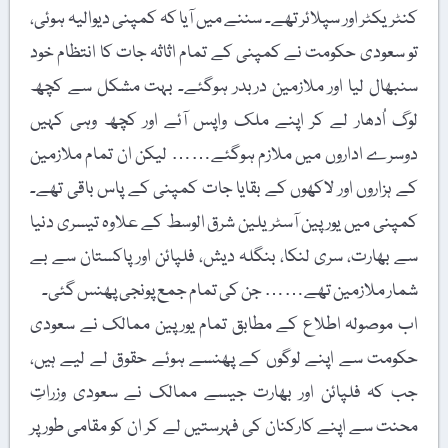
کنٹریکٹر اور سپلائر تھے۔ سننے میں آیا کہ کمپنی دیوالیہ ہوئی،
تو سعودی حکومت نے کمپنی کے تمام اثاثہ جات کا انتظام خود
سنبھال لیا اور ملازمین دربدر ہوگئے۔ بہت مشکل سے کچھ
لوگ اُدھار لے کر اپنے ملک واپس آئے اور کچھ وہی کہیں
دوسرے اداروں میں ملازم ہوگئے…… لیکن ان تمام ملازمین
کے ہزاروں اور لاکھوں کے بقایا جات کمپنی کے پاس باقی تھے۔
کمپنی میں یورپین آسٹریلین شرق الوسط کے علاوہ تیسری دنیا
سے بھارت، سری لنکا، بنگلہ دیش، فلپائن اور پاکستان سے بے
شمار ملازمین تھے…… جن کی تمام جمع پونجی پھنس گئی۔
اب موصولہ اطلاع کے مطابق تمام یورپین ممالک نے سعودی
حکومت سے اپنے لوگوں کے پھنسے ہوئے حقوق لے لیے ہیں،
جب کہ فلپائن اور بھارت جیسے ممالک نے سعودی وزراتِ
محنت سے اپنے کارکنان کی فہرستیں لے کر ان کو مقامی طور پر