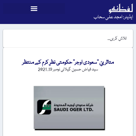
ایڈیٹر: امجد علی سحاب
متاثرینِ ’’سعودی اوجر‘‘ حکومتی نظرِ کرم کے منتظر
سید فیاض حسین گیلانی
نومبر 19, 2021