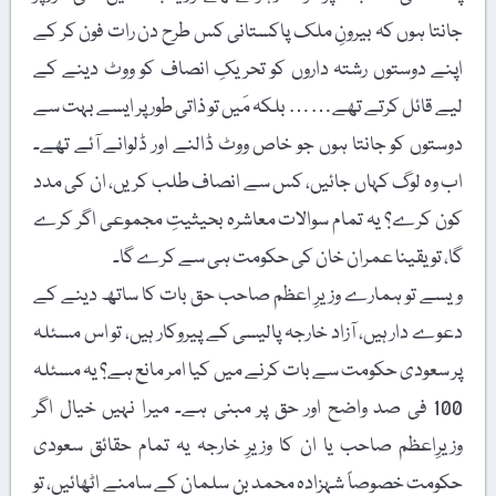
جانتا ہوں کہ بیرونِ ملک پاکستانی کس طرح دن رات فون کر کے
اپنے دوستوں رشتہ داروں کو تحریکِ انصاف کو ووٹ دینے کے
لیے قائل کرتے تھے…… بلکہ مَیں تو ذاتی طور پر ایسے بہت سے
دوستوں کو جانتا ہوں جو خاص ووٹ ڈالنے اور ڈلوانے آئے تھے۔
اب وہ لوگ کہاں جائیں، کس سے انصاف طلب کریں، ان کی مدد
کون کرے؟ یہ تمام سوالات معاشرہ بحیثیتِ مجموعی اگر کرے
گا، تو یقینا عمران خان کی حکومت ہی سے کرے گا۔
ویسے تو ہمارے وزیرِ اعظم صاحب حق بات کا ساتھ دینے کے
دعوے دار ہیں، آزاد خارجہ پالیسی کے پیروکار ہیں، تو اس مسئلہ
پر سعودی حکومت سے بات کرنے میں کیا امر مانع ہے؟ یہ مسئلہ
100 فی صد واضح اور حق پر مبنی ہے۔ میرا نہیں خیال اگر
وزیرِاعظم صاحب یا ان کا وزیرِ خارجہ یہ تمام حقائق سعودی
حکومت خصوصاً شہزادہ محمد بن سلمان کے سامنے اٹھائیں، تو