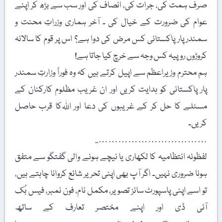
صرف ہمت کی، جرات کی، انصاف کی اور سب سے بڑھ کر اپنے
عوام کی ضرورت کے خیال کی ۔ آخر ہماری وزراتِ محنت و
سمندر پار پاکستانی کس مرض کی دوا ہے؟ اس پر قوم کا سالانہ
کروڑوں روپیہ کس وجہ سے خرچ کیا جاتا ہے!
ہم محترم وزیراعظم سے اپیل کرتے ہیں کہ وہ فوراً وزارتِ سمندر
پار پاکستانی کو ہدایت کریں اور ان غریب مظلوم کارکنان کے
مسئلے کا حل کر کے غریبوں کی دعا اور اﷲکا قرب حاصل
کریں۔
……………………………..
لفظونہ انتظامیہ کا لکھاری یا نیچے ہونے والی گفتگو سے متفق
ہونا ضروری نہیں۔ اگر آپ بھی اپنی تحریر شائع کروانا چاہتے ہیں،
تو اسے اپنی پاسپورٹ سائز تصویر، مکمل نام، فون نمبر، فیس بُک
آئی ڈی اور اپنے مختصر تعارف کے ساتھ