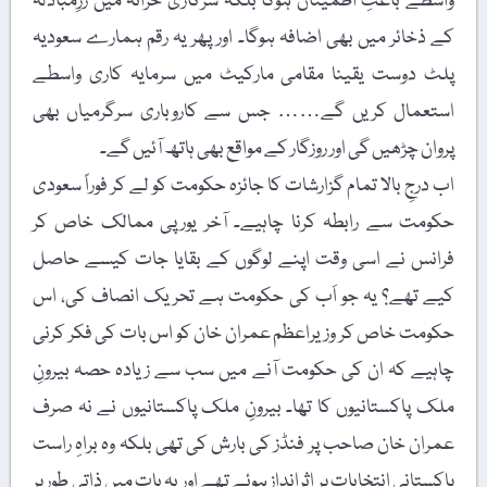
واسطے باعثِ اطمینان ہوگا بلکہ سرکاری خزانہ میں زرِمبادلہ
کے ذخائر میں بھی اضافہ ہوگا۔ اور پھر یہ رقم ہمارے سعودیہ
پلٹ دوست یقینا مقامی مارکیٹ میں سرمایہ کاری واسطے
استعمال کریں گے…… جس سے کاروباری سرگرمیاں بھی
پروان چڑھیں گی اور روزگار کے مواقع بھی ہاتھ آئیں گے۔
اب درجِ بالا تمام گزارشات کا جائزہ حکومت کو لے کر فوراً سعودی
حکومت سے رابطہ کرنا چاہیے۔ آخر یورپی ممالک خاص کر
فرانس نے اسی وقت اپنے لوگوں کے بقایا جات کیسے حاصل
کیے تھے؟ یہ جو اَب کی حکومت ہے تحریک انصاف کی، اس
حکومت خاص کر وزیراعظم عمران خان کو اس بات کی فکر کرنی
چاہیے کہ ان کی حکومت آنے میں سب سے زیادہ حصہ بیرونِ
ملک پاکستانیوں کا تھا۔ بیرونِ ملک پاکستانیوں نے نہ صرف
عمران خان صاحب پر فنڈز کی بارش کی تھی بلکہ وہ براہِ راست
پاکستانی انتخابات پر اثرانداز ہوئے تھے اور یہ بات میں ذاتی طور پر