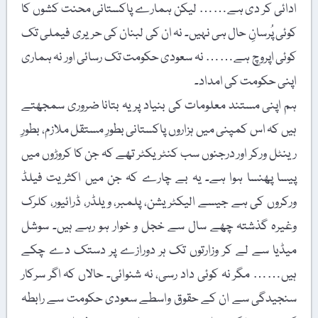
ادائی کر دی ہے…… لیکن ہمارے پاکستانی محنت کشوں کا
کوئی پُرسانِ حال ہی نہیں۔ نہ ان کی لبنان کی حریری فیملی تک
کوئی اپروچ ہے…… نہ سعودی حکومت تک رسائی اور نہ ہماری
اپنی حکومت کی امداد۔
ہم اپنی مستند معلومات کی بنیاد پر یہ بتانا ضروری سمجھتے
ہیں کہ اس کمپنی میں ہزاروں پاکستانی بطورِ مستقل ملازم، بطورِ
رینٹل ورکر اور درجنوں سب کنٹریکٹر تھے کہ جن کا کروڑوں میں
پیسا پھنسا ہوا ہے۔ یہ بے چارے کہ جن میں اکثریت فیلڈ
ورکروں کی ہے جیسے الیکٹریشن، پلمبر، ویلڈر، ڈرائیور، کلرک
وغیرہ گذشتہ چھے سال سے خجل و خوار ہو رہے ہیں۔ سوشل
میڈیا سے لے کر وزارتوں تک ہر دورازے پر دستک دے چکے
ہیں…… مگر نہ کوئی داد رسی، نہ شنوائی۔ حالاں کہ اگر سرکار
سنجیدگی سے ان کے حقوق واسطے سعودی حکومت سے رابطہ