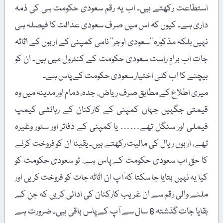
استطاعت رکھتے ہیں۔ اب یہ رقم سعودی حکومت ہی کی ذمہ
داری ہے۔ کیوں کہ اس میں صرف سعودی عدالت کا فیصلہ ہی
نہیں بلکہ مذکورہ ’’سعودی اوجر‘‘ نامی کمپنی کے اربوں کے اثاثہ
جات اب براہِ راست سعودی حکومت کے کنٹرول میں ہیں۔ ان کو
بیچنے کا اب کلی اختیار سعودی حکومت کے پاس ہے۔
میری اطلاع کے مطابق صرف ریاض، جدہ، دمام اور مدینہ میں وہ
قیمتی جگہیں جہاں کمپنی کے کارکنان کے رہائشی کیمپ
فیملی اور سنگل تھے…… یا کمپنی کے دفاتر اور سٹور وغیرہ
تھے، اربوں ریال کی مالیت رکھتے ہیں۔ یقینا ان کو فروخت کرنے
کا حق اب سعودی حکومت کے پاس ہے، تو سعودی حکومت کو
کیا یہ نہیں بتایا جا سکتا کہ آپ ان اثاثہ جات کو فروخت کریں اور
ملنے والی رقم سے ان غریب کارکنان کی ادائی کریں کہ جن کے
بقایا جات گذشتہ 6 سال سے آپ کے پاس باقی ہیں۔ ضرورت ہے