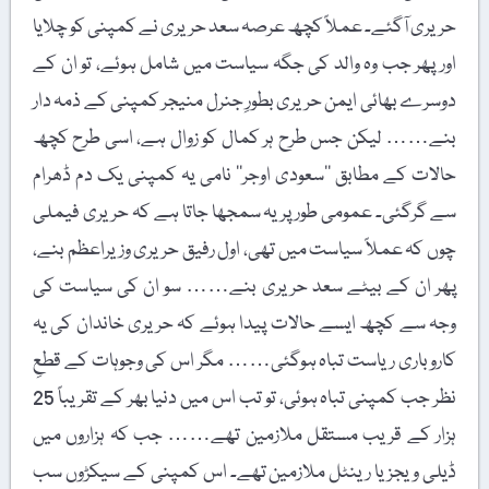
حریری آگئے۔ عملاً کچھ عرصہ سعد حریری نے کمپنی کو چلایا
اور پھر جب وہ والد کی جگہ سیاست میں شامل ہوئے، تو ان کے
دوسرے بھائی ایمن حریری بطورِ جنرل منیجر کمپنی کے ذمہ دار
بنے…… لیکن جس طرح ہر کمال کو زوال ہے، اسی طرح کچھ
حالات کے مطابق ’’سعودی اوجر‘‘ نامی یہ کمپنی یک دم ڈھرام
سے گرگئی۔ عمومی طور پر یہ سمجھا جاتا ہے کہ حریری فیملی
چوں کہ عملاً سیاست میں تھی، اول رفیق حریری وزیراعظم بنے،
پھر ان کے بیٹے سعد حریری بنے…… سو ان کی سیاست کی
وجہ سے کچھ ایسے حالات پیدا ہوئے کہ حریری خاندان کی یہ
کاروباری ریاست تباہ ہوگئی…… مگر اس کی وجوہات کے قطعِ
نظر جب کمپنی تباہ ہوئی، تو تب اس میں دنیا بھر کے تقریباً 25
ہزار کے قریب مستقل ملازمین تھے…… جب کہ ہزاروں میں
ڈیلی ویجز یا رینٹل ملازمین تھے۔ اس کمپنی کے سیکڑوں سب