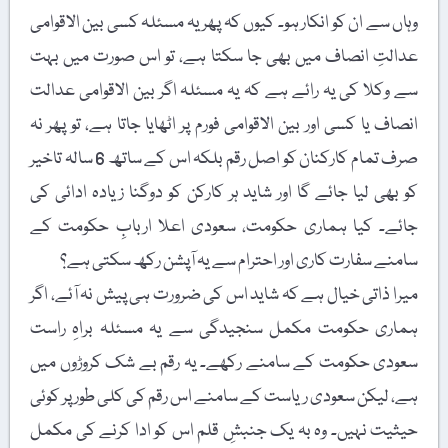
وہاں سے ان کو انکار ہو۔ کیوں کہ پھر یہ مسئلہ کسی بین الاقوامی
عدالتِ انصاف میں بھی جا سکتا ہے، تو اس صورت میں بہت
سے وکلا کی یہ رائے ہے کہ یہ مسئلہ اگر بین الاقوامی عدالت
انصاف یا کسی اور بین الاقوامی فورم پر اٹھایا جاتا ہے، تو پھر نہ
صرف تمام کارکنان کو اصل رقم بلکہ اس کے ساتھ 6 سالہ تاخیر
کو بھی لیا جائے گا اور شاید ہر کارکن کو دوگنا زیادہ ادائی کی
جائے۔ کیا ہماری حکومت، سعودی اعلا اربابِ حکومت کے
سامنے سفارت کاری اور احترام سے یہ آپشن رکھ سکتی ہے؟
میرا ذاتی خیال ہے کہ شاید اس کی ضرورت ہی پیش نہ آئے، اگر
ہماری حکومت مکمل سنجیدگی سے یہ مسئلہ براہِ راست
سعودی حکومت کے سامنے رکھے۔ یہ رقم بے شک کروڑوں میں
ہے، لیکن سعودی ریاست کے سامنے اس رقم کی کلی طور پر کوئی
حیثیت نہیں۔ وہ بہ یک جنبشِ قلم اس کو ادا کرنے کی مکمل