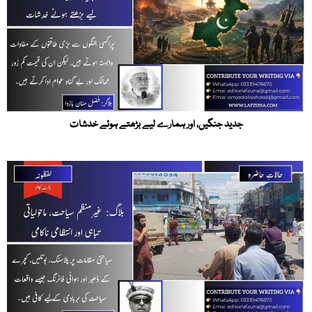
جدید جنگیں، اور ہمارے لیے بڑھتے ہوئے خدشات