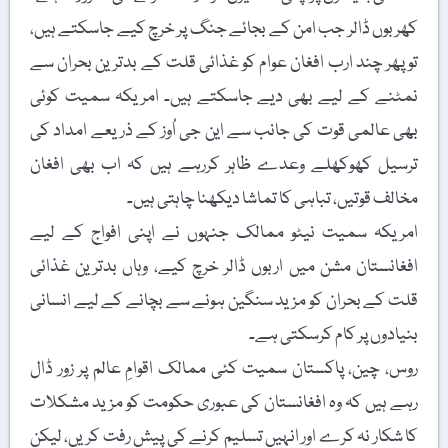
کھربوں ڈالر جب امن کے بجائے جنگ پر خرچ کیے جاسکتے ہیں،
تو پھر چند ارب افغان عوام کو غذائی قلت کے بدترین بحران سے
نمٹنے کے لیے بھی دیے جاسکتے ہیں۔ امریکہ سمیت کوئی
بھی عالمی قوت کی جانب سے این جی اُوز کے ذریعے امداد کی
ترسیل کھوکھلے وعدے ظاہر کررہے ہیں کہ اب بھی افغان
مخالف قوتیں، تباہی کا تماشا دیکھنا چاہتی ہیں۔
امریکہ سمیت نیٹو ممالک جنہوں نے اپنی افواج کے لیے
افغانستان مشن میں اربوں ڈالر خرچ کیے، وہاں بدترین غذائی
قلت کے بحران کو مزید سنگین ہونے سے بچانے کے لیے انسانی
بنیادوں پر کام کرسکتی ہے۔
روس، چین، پاکستان سمیت کئی ممالک اقوامِ عالم پر زور ڈال
رہے ہیں کہ وہ افغانستان کی عبوری حکومت کو مزید مشکلات
کا شکار نہ کرے اور انہیں تسلیم کرنے کی پیش رفت کریں، لیکن