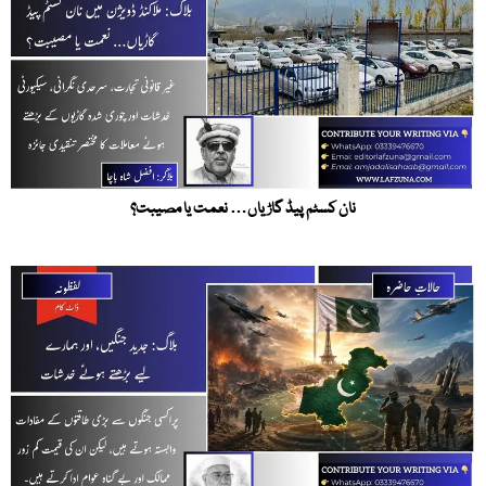
نان کسٹم پیڈ گاڑیاں… نعمت یا مصیبت؟