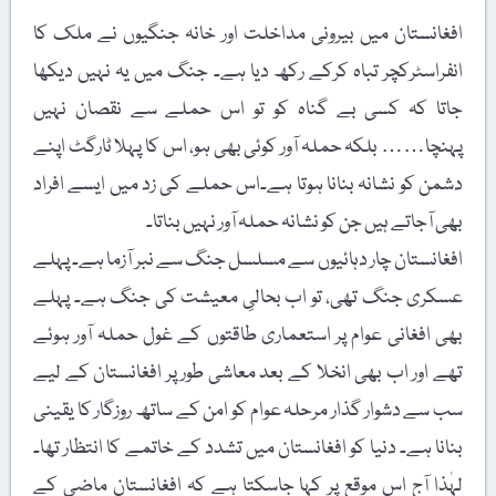
افغانستان میں بیرونی مداخلت اور خانہ جنگیوں نے ملک کا
انفراسٹرکچر تباہ کرکے رکھ دیا ہے۔ جنگ میں یہ نہیں دیکھا
جاتا کہ کسی بے گناہ کو تو اس حملے سے نقصان نہیں
پہنچا…… بلکہ حملہ آور کوئی بھی ہو، اس کا پہلا ٹارگٹ اپنے
دشمن کو نشانہ بنانا ہوتا ہے۔اس حملے کی زد میں ایسے افراد
بھی آجاتے ہیں جن کو نشانہ حملہ آور نہیں بناتا۔
افغانستان چار دہائیوں سے مسلسل جنگ سے نبر آزما ہے۔ پہلے
عسکری جنگ تھی، تو اب بحالیِ معیشت کی جنگ ہے۔ پہلے
بھی افغانی عوام پر استعماری طاقتوں کے غول حملہ آور ہوئے
تھے اور اب بھی انخلا کے بعد معاشی طور پر افغانستان کے لیے
سب سے دشوار گذار مرحلہ عوام کو امن کے ساتھ روزگار کا یقینی
بنانا ہے۔ دنیا کو افغانستان میں تشدد کے خاتمے کا انتظار تھا۔
لہٰذا آج اس موقع پر کہا جاسکتا ہے کہ افغانستان ماضی کے