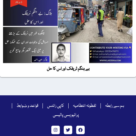
بے ہنگم ٹریفک اور اس کا حل
ہم سے رابطہ
لفظونہ انتظامیہ
کاپی رائٹس
قواعد و ضوابط
پرائیویسی پالیسی