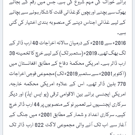
برائے خوراک کی مہم شروع کی ہے، جس میں رقم کے بجائے
بھوک سے بچنے اور بچوں کو غذائی قلت کا شکار ہونے سے بچانے
کے لیے غذائی اجناس دینے کی منصوبہ بندی اختیار کی گئی
ہے۔
2016ء سے 2018ء کے درمیان سالانہ اخراجات 40 ارب ڈالر کے
لگ بھگ تھے۔ 2019ء (ستمبر تک) کے لیے خرچ کا تخمینہ 38
ارب ڈالر ہے۔ امریکی محکمۂ دفاع کے مطابق افغانستان میں
(اکتوبر 2001ء سے ستمبر 2019ء تک) مجموعی فوجی اخراجات
778 بلین ڈالر تھے۔ اس کے علاوہ امریکی محکمہ خارجہ،
امریکی ایجنسی برائے بین الاقوامی ترقی (یو ایس ایڈ) اور دیگر
سرکاری ایجنسیوں نے تعمیرِ نو کے منصوبوں پر 44 ارب ڈالر خرچ
کیے۔ سرکاری اعداد و شمار کے مطابق 2001ء میں جنگ کے
آغاز سے اب تک آنے والی مجموعی لاگت 822 ارب ڈالر تک