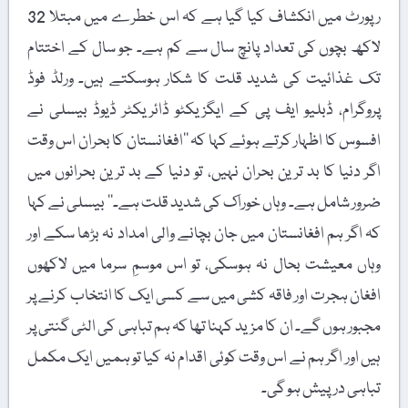
رپورٹ میں انکشاف کیا گیا ہے کہ اس خطرے میں مبتلا 32
لاکھ بچوں کی تعداد پانچ سال سے کم ہے۔ جو سال کے اختتام
تک غذائیت کی شدید قلت کا شکار ہوسکتے ہیں۔ ورلڈ فوڈ
پروگرام، ڈبلیو ایف پی کے ایگزیکٹو ڈائریکٹر ڈیوڈ بیسلی نے
افسوس کا اظہار کرتے ہوئے کہا کہ ’’افغانستان کا بحران اس وقت
اگر دنیا کا بد ترین بحران نہیں، تو دنیا کے بد ترین بحرانوں میں
ضرور شامل ہے۔ وہاں خوراک کی شدید قلت ہے۔‘‘ بیسلی نے کہا
کہ اگر ہم افغانستان میں جان بچانے والی امداد نہ بڑھا سکے اور
وہاں معیشت بحال نہ ہوسکی، تو اس موسمِ سرما میں لاکھوں
افغان ہجرت اور فاقہ کشی میں سے کسی ایک کا انتخاب کرنے پر
مجبور ہوں گے۔ ان کا مزید کہنا تھا کہ ہم تباہی کی الٹی گنتی پر
ہیں اور اگر ہم نے اس وقت کوئی اقدام نہ کیا تو ہمیں ایک مکمل
تباہی درپیش ہو گی۔