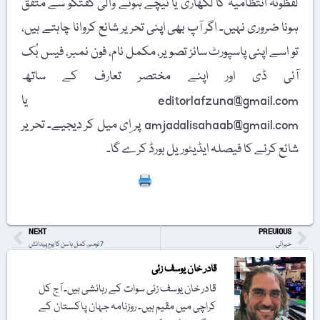
لفظونہ انتظامیہ کا لکھاری یا نیچے ہونے والی گفتگو سے متفق
ہونا ضروری نہیں۔ اگر آپ بھی اپنی تحریر شائع کروانا چاہتے ہیں،
تو اسے اپنی پاسپورٹ سائز تصویر، مکمل نام، فون نمبر، فیس بُک
آئی ڈی اور اپنے مختصر تعارف کے ساتھ
editorlafzuna@gmail.com یا
amjadalisahaab@gmail.com پر اِی میل کر دیجیے۔ تحریر
شائع کرنے کا فیصلہ ایڈیٹوریل بورڈ کرے گا۔
Print
NEXT
PREVIOUS
حیرانی
7 نومبر، کمل ہاسن کا یومِ پیدائش
قادر خان یوسف زئی
قادر خان یوسف زئی سوات کے رہائشی ہیں۔ آج کل
کراچی میں مقیم ہیں۔ روزنامہ جہان پاکستان کے