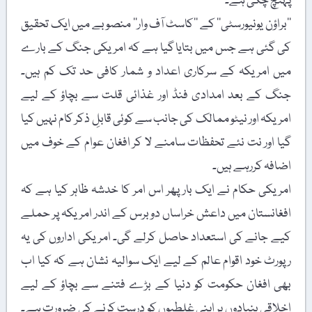
پہنچ چکی ہے۔
’’براؤن یونیورسٹی‘‘ کے ’’کاسٹ آف وار‘‘ منصوبے میں ایک تحقیق
کی گئی ہے جس میں بتایا گیا ہے کہ امریکی جنگ کے بارے
میں امریکہ کے سرکاری اعداد و شمار کافی حد تک کم ہیں۔
جنگ کے بعد امدادی فنڈ اور غذائی قلت سے بچاؤ کے لیے
امریکہ اور نیٹو ممالک کی جانب سے کوئی قابلِ ذکر کام نہیں کیا
گیا اور نت نئے تحفظات سامنے لا کر افغان عوام کے خوف میں
اضافہ کررہے ہیں۔
امریکی حکام نے ایک بار پھر اس امر کا خدشہ ظاہر کیا ہے کہ
افغانستان میں داعش خراساں دو برس کے اندر امریکہ پر حملے
کیے جانے کی استعداد حاصل کرلے گی۔ امریکی اداروں کی یہ
رپورٹ خود اقوام عالم کے لیے ایک سوالیہ نشان ہے کہ کیا اب
بھی افغان حکومت کو دنیا کے بڑے فتنے سے بچاؤ کے لیے
اخلاقی بنیادوں پر اپنی غلطیوں کو درست کرنے کی ضرورت ہے۔