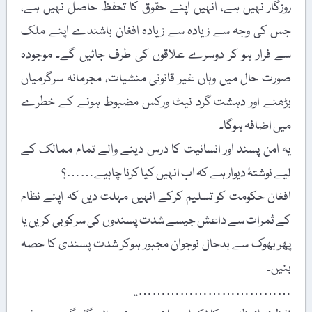
روزگار نہیں ہے، انہیں اپنے حقوق کا تحفظ حاصل نہیں ہے،
جس کی وجہ سے زیادہ سے زیادہ افغان باشندے اپنے ملک
سے فرار ہو کر دوسرے علاقوں کی طرف جائیں گے۔ موجودہ
صورت حال میں وہاں غیر قانونی منشیات، مجرمانہ سرگرمیاں
بڑھنے اور دہشت گرد نیٹ ورکس مضبوط ہونے کے خطرے
میں اضافہ ہوگا۔
یہ امن پسند اور انسانیت کا درس دینے والے تمام ممالک کے
لیے نوشتۂ دیوار ہے کہ اب انہیں کیا کرنا چاہیے……؟
افغان حکومت کو تسلیم کرکے انہیں مہلت دیں کہ اپنے نظام
کے ثمرات سے داعش جیسے شدت پسندوں کی سرکوبی کریں یا
پھر بھوک سے بدحال نوجوان مجبور ہوکر شدت پسندی کا حصہ
بنیں۔
……………………………..