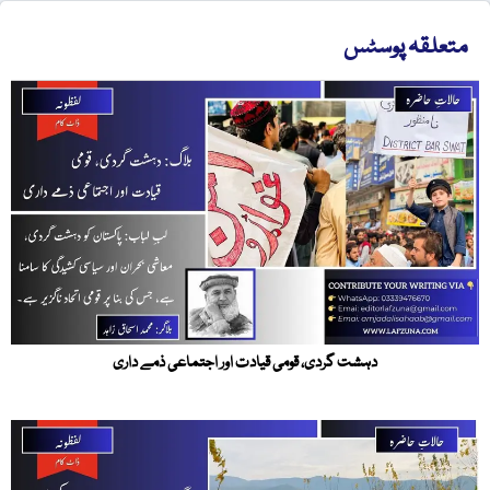
متعلقہ پوسٹس
دہشت گردی، قومی قیادت اور اجتماعی ذمے داری