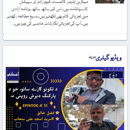
میگزین ایڈیٹر، کالمسٹ، فیچر رائٹر اور سپیشل
کارسپانڈنٹ ہیں۔ اس کے ساتھ ساتھ روزنامہ آزادی
میں تجزیاتی کالم بھی لکھتے ہیں۔ وسیع مطالعہ رکھتے
ہیں۔ آپ کی تجزیاتی نگارشات خاصے کی چیز ہیں۔
ویڈیو گیلری
مزید