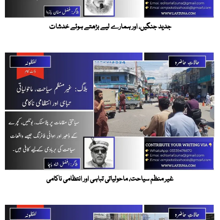
جدید جنگیں، اور ہمارے لیے بڑھتے ہوئے خدشات
غیر منظم سیاحت، ماحولیاتی تباہی اور انتظامی ناکامی