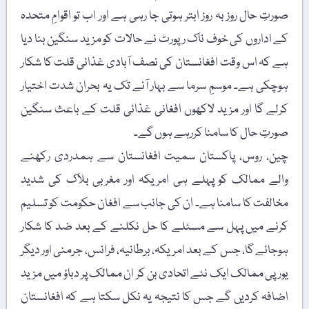
صورتِ حال روز بہ روز ابتر ہوتی جا رہی ہے اور اب تو اقوامِ متحدہ
کے اداروں کی خوف ناک رپورٹ نے حالات کو مزید سنگین بنا دیا
ہے کہ اس وقت افغانستان کی نصف آبادی غذائی قلت کا شکار
ہوچکی ہے۔ موسمِ سرما سے بہار آنے تک یہ بحران شدت اختیار
کرلے گا اور مزید لاکھوں افغانی غذائی قلت کے باعث سنگین
صورتِ حال کا سامنا کررہے ہوں گے۔
چین، روس، پاکستان سمیت افغانستان سے ہمدردی رکھنے
والے ممالک کو پہلے ہی امریکہ اور مغربی بلاک کی شدید
مخالفت کا سامنا ہے۔ ان کی جانب سے افغان حکومت کو تسلیم
کرنے میں پہل سے مسئلے کا حل نکلنے کے بعد ضد کا شکار
ہوجائے گا، جس کے بعد امریکہ، برطانیہ، فرانس، جرمنی اور دیگر
یورپی ممالک ایک نئے اتحادی بن کر ان ممالک پر دباؤ میں مزید
اضافہ کردیں گے جس کا نتیجہ یہ نکل سکتا ہے کہ افغانستان