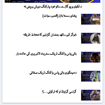
د لکونو روپو گاڑے ساتو خو د پارکنگ دیرش روپئی نہ
پشاور سستا بازار (قمبر، سوات)
شوگر کے ساتھ رمضان گزارنے کا محتاط طریقہ
بائی پاس واکنگ ٹریک، سٹریٹ لائبریری کی حالت زار
د مینگوری بائی پاس واکنگ ٹریک صفائی
گراسی گراونڈ او کہ ترکولی….؟