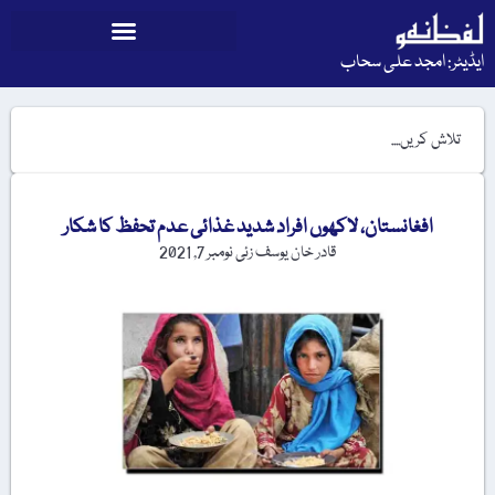
ایڈیٹر: امجد علی سحاب
افغانستان، لاکھوں افراد شدید غذائی عدم تحفظ کا شکار
قادر خان یوسف زئی
نومبر 7, 2021