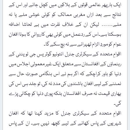
ایک بار پھر عالمی قوتوں کے بلاکوں میں کچل جائے اور اس کے
نتائج سے بعد ازاں مغربی ممالک کو کوئی خوشی ملے یا نہ
ملے…… لیکن ان کے خلاف نفرت میں بے تحاشا اضافہ
ہوسکتا ہے۔اس کے ردعمل میں کوئی بھی کارروائی کا ہونا افغان
عوام کو موردِ الزام ٹھہرانے سے نہ بچ سکے گا۔
اقوامِ متحدہ کے سیکرٹری جنرل انتونیو گوتریس جی ٹوینٹی کے
رہنماؤں کے افغانستان سے متعلق ایک غیر معمولی اجلاس میں
دنیا کو باور کراچکے کہ اگر ہم نے اس ہنگامی صورتِ حال سے
نمٹنے کے لیے افغان باشندوں کی مدد نہ کی، تو جلد ہی اس کی
بھاری قیمت نہ صرف افغانستان بلکہ پوری دنیا کو چکانی پڑے
گی۔
اقوامِ متحدہ کے سیکرٹری جنرل کا مزید کہنا تھا کہ افغان
شہریوں کے پاس کھانے کے لیے کچھ نہیں ہے۔ ان کے پاس