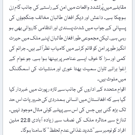
مقابلے میں پُرتشدد واقعات میں امن کے راستے کی جانب گام زن
ہوچکا ہے۔ داعش اور دیگر افغان طالبان مخالف جنگجوؤں کی
پسپائی کے جواب میں شدت پسندی اور انتقامی کارروائی بھی ہو
رہی ہے، لیکن مجموعی طور افغان طالبان اپنے ملک میں حیرت
انگیز طور پر امن کو قائم کرنے میں کامیاب نظر آتے ہیں۔ جرائم کی
کمی اور سزا کا خوف ایسے عناصر پر بیٹھا ہوا ہے، جو عوام کے
اِغوا برائے تاوان سمیت بھتا خوری اور منشیات کی اسمگلنگ
میں ملوث ہیں۔
اقوامِ متحدہ کے اداروں کی جانب سے تازہ رپورٹ میں خبردار کیا
گیا ہے کہ افغانستان میں انسانی ہمدردی کی ضروریات اس حد
تک بڑھ گئی ہیں جس کی اس سے پہلے کوئی مثال موجود نہیں۔
تنازع سے متاثرہ ملک کی نصف سے زیادہ آبادی 22.8 ملین
افراد کو نومبر سے ’’شدید غذائی عدم تحفظ‘‘ کا سامنا ہوگا۔