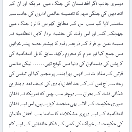
دوسری جانب اگر افغانستان کی جنگ میں امریکہ اور ان کے
اتحادیوں کی جنگی مہم کا تخمینہ عالمی اداروں کی جانب سے
سامنے لایا گیا ہے، اس کے مطابق کھربوں ڈالر ز جنگ میں
جھونکے گئے اور اس وقت کی حاشیہ بردار کابل انتظامیہ نے
مبینہ غبن اور فراڈ کے ذریعے رقوم کا بیشتر حصہ اپنے خزانوں
میں جمع کیا اور عوام کو محروم رکھا۔ سابق کابل انتظامیہ کی
کرپشن کی داستانون کی دنیا میں گونج تھی…… لیکن عالمی
قوتوں کے مفادات نے انہیں بہرا بننے پر مجبور کیا اور تباہی کی
وجہ سے آج امن آنے کے بعد افغان آبادی کی نصف تعداد بدترین
غذائی قلت کے بحران سے دوچار ہے۔ چوں کہ امریکہ نے افغان
عبوری حکومت کے اثاثے بھی منجمد کردیے ہیں، اس لیے افغان
انتظامیہ کے لیے دوہری مشکلات کا سامنا ہے۔ افغان طالبان
کی حکومت نے خوراک کی کمی کے شکار خاندانوں کے لیے کام