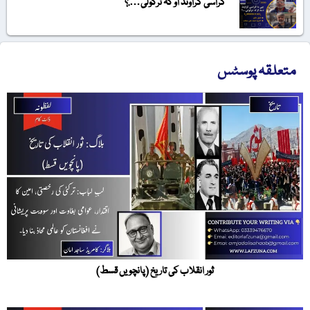
گراسی گراونڈ او کہ ترکولی….؟
متعلقہ پوسٹس
ثور انقلاب کی تاریخ (پانچویں قسط)