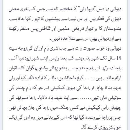
دیوالی دراصل ’’دیپا ولی‘‘ کا مختصر نام ہے جس کے لغوی معنی
دیوؤں کی قطار ہیں اور اس لیے اسے روشنیوں کا تہوار کہا جاتا ہے۔
ہندوستان کا ہر تہوار تاریخی، مذہبی اور ثقافتی پس منظر رکھتا
ہے اور دیوالی بھی اس سے علاحدہ نہیں۔
دیوالی وہ خوب صورت رات ہے جب شری رام اور ان کی زوجہ سیتا
14 سال تک شہر بدر رہنے کے بعد واپس اپنے شہر ایودھیا آئے۔
راجا دسرتھ نے رام چندر جسے ہندو بھائی وشنو بھگوان کا ساتواں
اوتار مانتے ہیں…… کو اپنا جانشین بنانے کا ارادہ ظاہر کیا اور ولی
عہد بنانا چاہا، تو راجا کی بیوی کیکیئی نے جو کہ رام چندر کی
سوتیلی ماں تھی…… اسے اپنا عہد یاد دلایا۔ راجا دسرتھ کی
چھوٹی رانی کیکیئی نے کسی جنگ میں راجا کی جان بچائی تھی
جس پر راجا نے وعدہ کیا تھا کہ اس کے بدلے میں وہ اس کی ایک
خواہش پوری کرے گا۔