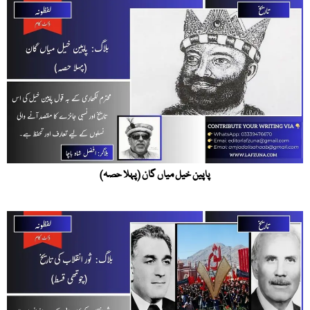
پاپین خیل میاں گان (پہلا حصہ)