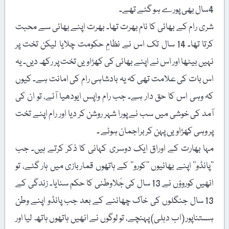
4سال بھی پورے ہو گئے تھے۔
شری رام کے بھائی کا نام بھرت تھا۔ بھرت اپنے بھائی سے محبت
کرتا تھا۔ 14 سال تک اس نے نظامِ حکومت چلایا لیکن تخت پر
نہیں بیٹھا اور اس نے اپنے بھائی کی کھڑاویں تخت پر رکھ دیں۔ یہ
اس بات کی علامت تھی کہ یہ بادشاہی رام کی امانت ہے۔ کیوں
کہ وہی اس کا حق دار ہے۔ جب رام واپس ایودھیا آئے، تو ان کی
آمد کی خوشی میں سب نے پورا شہر روشن کر دیا اور رام اپنے تخت
پر وہی کھڑاویں پہن کر براجمان ہوئے ۔
مہا بھارت کے اوراق ایک دوسری کہانی کا ذکر کرتے ہیں۔ جب
’’پانڈو‘‘ اپنے بھائیوں ’’کورو‘‘ کے ہاتھوں قماربازی میں ہار گئے، تو
انھیں کوروؤں نے 13 سال کی جَلاوطنی کا حکم سنایا۔ زندگی کے
13 سال جنگلوں کی خاک چھاننے کے بعد جب پانڈو اپنے وطن
ہستناپور (اب دہلی) پہنچے، تو لوگوں نے انھیں ہاتھوں ہاتھ لیا اور