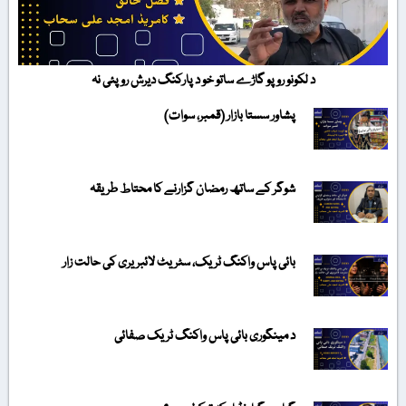
د لکونو روپو گاڑے ساتو خو د پارکنگ دیرش روپئی نہ
پشاور سستا بازار (قمبر، سوات)
شوگر کے ساتھ رمضان گزارنے کا محتاط طریقہ
بائی پاس واکنگ ٹریک، سٹریٹ لائبریری کی حالت زار
د مینگوری بائی پاس واکنگ ٹریک صفائی