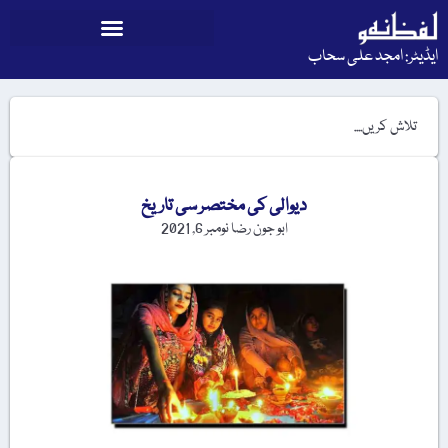
ایڈیٹر: امجد علی سحاب
دیوالی کی مختصر سی تاریخ
ابو جون رضا
نومبر 6, 2021