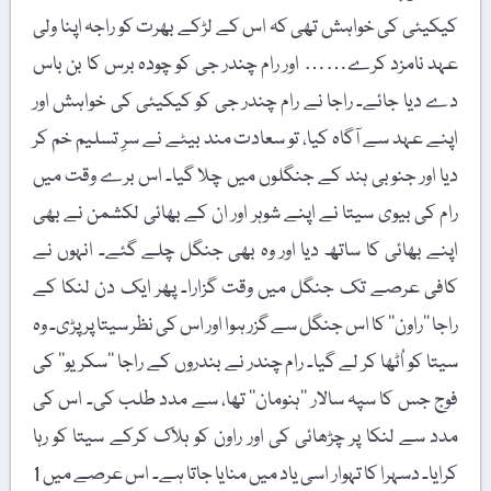
کیکیئی کی خواہش تھی کہ اس کے لڑکے بھرت کو راجہ اپنا ولی
عہد نامزد کرے…… اور رام چندر جی کو چودہ برس کا بن باس
دے دیا جائے۔ راجا نے رام چندر جی کو کیکیئی کی خواہش اور
اپنے عہد سے آگاہ کیا، تو سعادت مند بیٹے نے سرِ تسلیم خم کر
دیا اور جنوبی ہند کے جنگلوں میں چلا گیا۔ اس برے وقت میں
رام کی بیوی سیتا نے اپنے شوہر اور ان کے بھائی لکشمن نے بھی
اپنے بھائی کا ساتھ دیا اور وہ بھی جنگل چلے گئے۔ انہوں نے
کافی عرصے تک جنگل میں وقت گزارا۔ پھر ایک دن لنکا کے
راجا ’’راون‘‘ کا اس جنگل سے گزر ہوا اور اس کی نظر سیتا پر پڑی۔ وہ
سیتا کو اُٹھا کر لے گیا۔ رام چندر نے بندروں کے راجا ’’سکریو‘‘ کی
فوج جس کا سپہ سالار ’’ہنومان‘‘ تھا، سے مدد طلب کی۔ اس کی
مدد سے لنکا پر چڑھائی کی اور راون کو ہلاک کرکے سیتا کو رہا
کرایا۔ دسہرا کا تہوار اسی یاد میں منایا جاتا ہے۔ اس عرصے میں 1