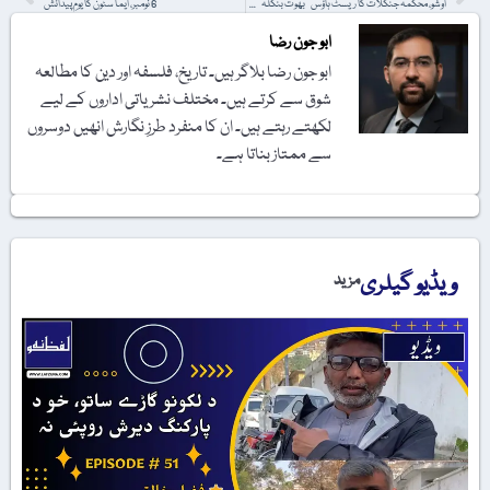
اوشو، محکمہ جنگلات کا ریسٹ ہاؤس ’’بھوت بنگلہ‘‘ میں تبدیل
6 نومبر، ایما سٹون کا یومِ پیدائش
ابو جون رضا
ابو جون رضا بلاگر ہیں۔ تاریخ، فلسفہ اور دین کا مطالعہ
شوق سے کرتے ہیں۔ مختلف نشریاتی اداروں کے لیے
لکھتے رہتے ہیں۔ ان کا منفرد طرزِ نگارش انھیں دوسروں
سے ممتاز بناتا ہے۔
ویڈیو گیلری
مزید