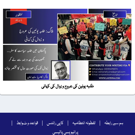
طلبہ یونین کی عروج و زوال کی کہانی
ہم سے رابطہ
لفظونہ انتظامیہ
کاپی رائٹس
قواعد و ضوابط
پرائیویسی پالیسی