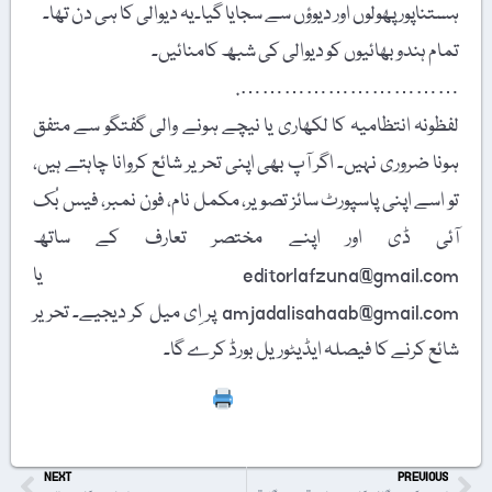
ہستناپور پھولوں اور دیوؤں سے سجایا گیا۔یہ دیوالی کا ہی دن تھا۔
تمام ہندو بھائیوں کو دیوالی کی شبھ کامنائیں۔
………………………….
لفظونہ انتظامیہ کا لکھاری یا نیچے ہونے والی گفتگو سے متفق
ہونا ضروری نہیں۔ اگر آپ بھی اپنی تحریر شائع کروانا چاہتے ہیں،
تو اسے اپنی پاسپورٹ سائز تصویر، مکمل نام، فون نمبر، فیس بُک
آئی ڈی اور اپنے مختصر تعارف کے ساتھ
editorlafzuna@gmail.com یا
amjadalisahaab@gmail.com پر اِی میل کر دیجیے۔ تحریر
شائع کرنے کا فیصلہ ایڈیٹوریل بورڈ کرے گا۔
Print
NEXT
PREVIOUS