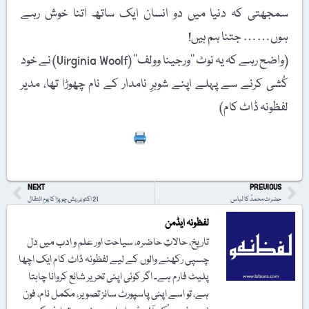
سمجھتی کہ دنیا میں دو انسان ایک ساتھ اتنا خوش رہے
ہوں…… جتنا ہم ہیں!
(واضح رہے کہ یہ نوٹ ’’ورجینا وولف‘‘ (Virginia Woolf) نے خود
کُشی کرنے سے پہلے اپنے شوہرِ نامدار کے نام چھوڑا تھا، مدیر
لفظونہ ڈاٹ کام)
Print
NEXT
PREVIOUS
حضرت محمدؐ کا لباس
21 اکتوبر، یش چوپڑا کا یومِ انتقال
لفظونہ ایڈمن
تاریخ، حالاتِ حاضرہ، سیاحت اور علم و ادب میں دل
چسپی رکھنے والوں کے لیے لفظونہ ڈاٹ کام ایک اچھا
پلیٹ فارم ہے۔ اگر کوئی اپنی تحریر شائع کروانا چاہتا
ہے، تو اسے اپنی پاسپورٹ سائز تصویر، مکمل نام، فون