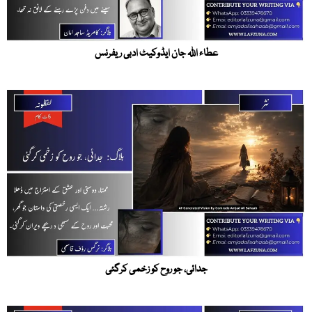
عطاء اللہ جان ایڈوکیٹ ادبی ریفرنس
جدائی، جو روح کو زخمی کرگئی