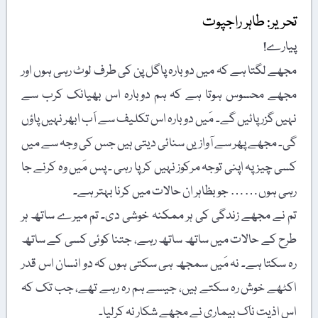
تحریر: طاہر راجپوت
پیارے!
مجھے لگتا ہے کہ میں دوبارہ پاگل پن کی طرف لوٹ رہی ہوں اور
مجھے محسوس ہوتا ہے کہ ہم دوبارہ اس بھیانک کرب سے
نہیں گزر پائیں گے۔ مَیں دوبارہ اس تکلیف سے اَب ابھر نہیں پاؤں
گی۔ مجھے پھر سے آوازیں سنائی دیتی ہیں جس کی وجہ سے میں
کسی چیز پہ اپنی توجہ مرکوز نہیں کر پا رہی ۔ پس مَیں وہ کرنے جا
رہی ہوں…… جو بظاہر ان حالات میں کرنا بہتر ہے۔
تم نے مجھے زندگی کی ہر ممکنہ خوشی دی۔ تم میرے ساتھ ہر
طرح کے حالات میں ساتھ ساتھ رہے، جتنا کوئی کسی کے ساتھ
رہ سکتا ہے۔ نہ مَیں سمجھ ہی سکتی ہوں کہ دو انسان اس قدر
اکٹھے خوش رہ سکتے ہیں، جیسے ہم رہ رہے تھے، جب تک کہ
اس اذیت ناک بیماری نے مجھے شکار نہ کرلیا۔