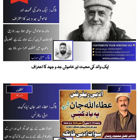
ایک والد کی محبت اور خاموش جد و جہد کا اعتراف