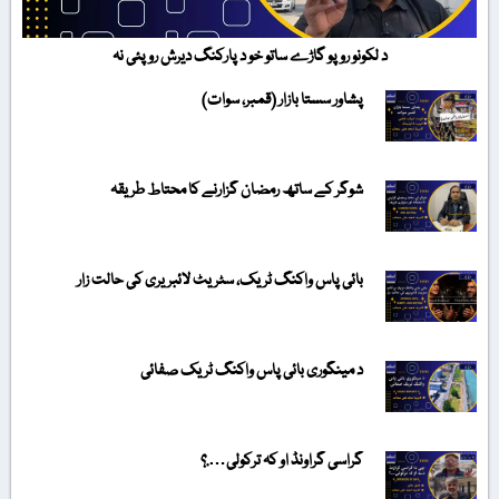
د لکونو روپو گاڑے ساتو خو د پارکنگ دیرش روپئی نہ
پشاور سستا بازار (قمبر، سوات)
شوگر کے ساتھ رمضان گزارنے کا محتاط طریقہ
بائی پاس واکنگ ٹریک، سٹریٹ لائبریری کی حالت زار
د مینگوری بائی پاس واکنگ ٹریک صفائی
گراسی گراونڈ او کہ ترکولی….؟