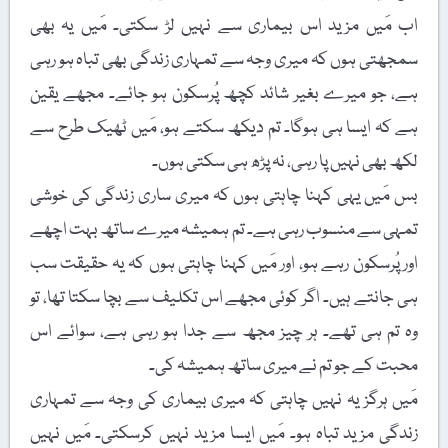
اب مَیں مزید اس بیماری سے نہیں لڑ سکتی۔ مَیں یہ بھی
سمجھتی ہوں کہ میری وجہ سے تمہاری زندگی بھی تباہ ہو رہی
ہے، جو میرے بغیر شائد کچھ پُرسکون ہو جائے۔ مجھے یقین
ہے کہ ایسا ہی ہوگا۔ تم دیکھ سکتے ہو، مَیں ٹھیک طرح سے
لکھ بھی نہیں پا رہی، نہ پڑھ ہی سکتی ہوں۔
بس مَیں یہی کہنا چاہتی ہوں کہ میری ساری زندگی کی خوشی
تمہی سے منسوب رہی ہے۔ تم ہمیشہ میرے ساتھ بہت اچھے
اور پُرسکون رہے ہو، اور مَیں کہنا چاہتی ہوں کہ یہ حقیقت سب
ہی جانتے ہیں۔ اگر کوئی مجھے اس تکلیف سے بچا سکتا تھا، تو
وہ تم ہی تھے۔ ہر چیز مجھ سے جدا ہو رہی ہے، سوائے اس
محبت کے جو تم نے میری ساتھ ہمیشہ کی۔
مَیں ہرگز یہ نہیں چاہتی کہ میری بیماری کی وجہ سے تمہاری
زندگی مزید تباہ ہو۔ مَیں ایسا مزید نہیں کرسکتی۔ مَیں نہیں