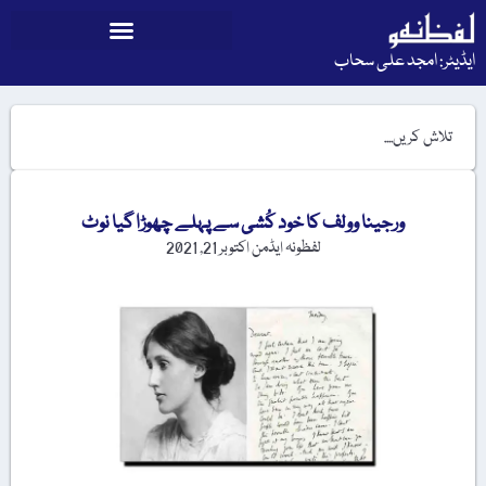
ایڈیٹر: امجد علی سحاب
ورجینا وولف کا خود کُشی سے پہلے چھوڑا گیا نوٹ
لفظونہ ایڈمن
اکتوبر 21, 2021