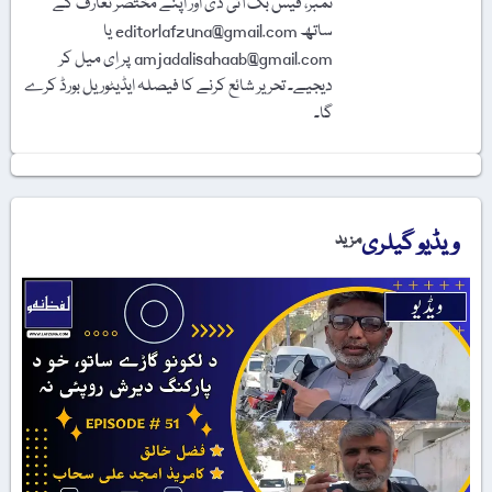
نمبر، فیس بُک آئی ڈی اور اپنے مختصر تعارف کے
ساتھ editorlafzuna@gmail.com یا
amjadalisahaab@gmail.com پر اِی میل کر
دیجیے۔ تحریر شائع کرنے کا فیصلہ ایڈیٹوریل بورڈ کرے
گا۔
ویڈیو گیلری
مزید