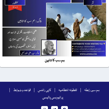
ہم سب کا شاہین
ہم سے رابطہ
لفظونہ انتظامیہ
کاپی رائٹس
قواعد و ضوابط
پرائیویسی پالیسی