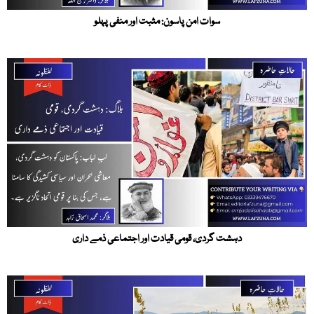
سوات امن پاسون: مثبت اور منفی پہلو
دہشت گردی، قومی قیادت اور اجتماعی ذمے داری