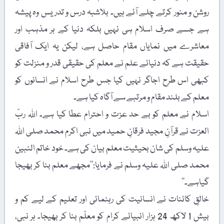
روشن و منور کرتے چلے آئے ہیں۔ بلاشبہ درس و تدریس وہ پیشہ
ہے جسے صرف اسلام ہی نہیں بلکہ دنیا کے ہر مذہب اور
معاشرے میں نمایاں مقام حاصل ہے، لیکن یہ ایک آفاقی
حقیقت ہے کہ دنیائے علم نے معلم کی حقیقی قدر و منزلت کو
کبھی اس طرح اجاگر نہیں کیا جس طرح اسلام نے انسانوں کو
معلم کے بلند مقام و مرتبے سے آگاہ کیا ہے۔
اسلام نے معلم کو بے حد عزت و احترام عطا کیا ہے۔ اللہ ربّ
العزت نے قرآنِ مجید فرقانِ حمید میں نبی اکرم محمد صلی اللہ
علیہ وسلم کی شان بحیثیت معلم بیان کی ہے۔ خود خاتم النبین
محمد صلی اللہ علیہ وسلم نے فرمایا:’’مجھے معلم بنا کر بھیجا
گیاہے۔‘‘
خالقِ کائنات نے انسانیت کی رہنمائی اور تعلیم کے لیے کم و
بیش 1 لاکھ 24 ہزار انبیائے کرام کو معلّم بنا کر بھیجا۔ ہر نبی،