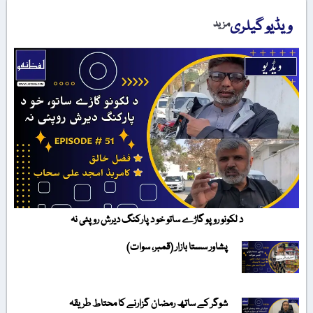
ویڈیو گیلری
مزید
د لکونو روپو گاڑے ساتو خو د پارکنگ دیرش روپئی نہ
پشاور سستا بازار (قمبر، سوات)
شوگر کے ساتھ رمضان گزارنے کا محتاط طریقہ