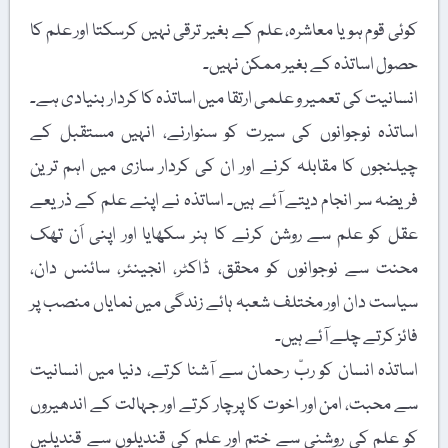
کوئی قوم ہو یا معاشرہ، علم کے بغیر ترقی نہیں کرسکتا اور علم کا
حصول اساتذہ کے بغیر ممکن نہیں۔
انسانیت کی تعمیر و علمی ارتقا میں اساتذہ کا کردار بنیادی ہے۔
اساتذہ نوجوانوں کی سیرت کو سنوارنے، انہیں مستقبل کے
چیلنجوں کا مقابلہ کرنے اور ان کی کردار سازی میں اہم ترین
فریضہ سر انجام دیتے آئے ہیں۔ اساتذہ نے اپنے علم کے ذریعے
عقل کو علم سے روشن کرنے کا ہنر سکھایا اور اپنی اَن تھک
محنت سے نوجوانوں کو محقق، ڈاکٹر، انجینئر، سائنس دان،
سیاست دان اور مختلف شعبہ ہائے زندگی میں نمایاں منصب پر
فائز کرتے چلے آئے ہیں۔
اساتذہ انسان کو ربّ رحمان سے آشنا کرتے، دنیا میں انسانیت
سے محبت، امن اور اخوت کا پرچار کرتے اور جہالت کے اندھیروں
کو علم کی روشنی سے ختم اور علم کی قندیلوں سے قندیلیں