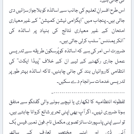
کی جاتی ہے۔
اس طرح افسرانِ تعلیم کی جانب سے اساتذہ کو بلاجواز سزائیں دی
جاتی ہیں۔ پنجاب میں ’’ایگزامی نیشن کمیشن‘‘ کے غیر معیاری
امتحان کے غیر معیاری نتائج کی بنیاد پر اساتذہ کی
’’انکریمنٹس‘‘ سلب کرلی جاتی ہیں۔
ضرورت اس امر کی ہے کہ اساتذہ کو پُرسکون طریقہ سے تدریسی
عمل جاری رکھنے کے لیے ان کے خلاف ’’پیڈا ایکٹ‘‘ کی
انتقامی کارروائیاں بند کی جانی چاہئیں، تاکہ اساتذہ بہتر طور پر
تدریسی خدمات سرانجام دے سکیں۔
………………………………..
لفظونہ انتظامیہ کا لکھاری یا نیچے ہونے والی گفتگو سے متفق
ہونا ضروری نہیں۔ اگر آپ بھی اپنی تحریر شائع کروانا چاہتے ہیں،
تو اسے اپنی پاسپورٹ سائز تصویر، مکمل نام، فون نمبر، فیس بُک
آئی ڈی اور اپنے مختصر تعارف کے ساتھ