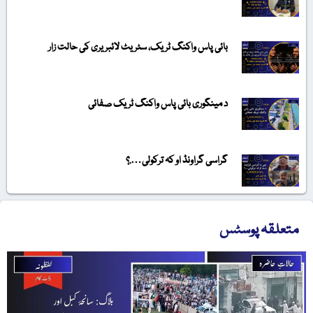
بائی پاس واکنگ ٹریک، سٹریٹ لائبریری کی حالت زار
د مینگوری بائی پاس واکنگ ٹریک صفائی
گراسی گراونڈ او کہ ترکولی….؟
متعلقہ پوسٹس