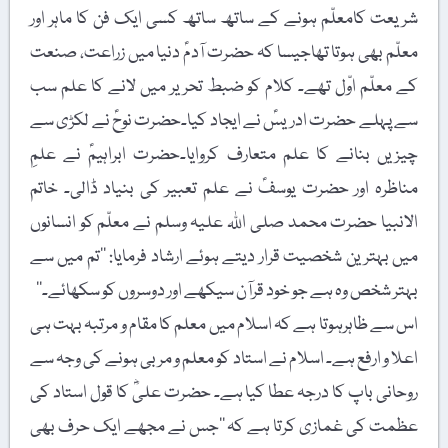
شریعت کامعلّم ہونے کے ساتھ ساتھ کسی ایک فن کا ماہر اور
معلّم بھی ہوتا تھاجیسا کہ حضرت آدمؑ دنیا میں زراعت، صنعت
کے معلّم اوّل تھے۔ کلام کو ضبط تحریر میں لانے کا علم سب
سے پہلے حضرت ادریسؑ نے ایجاد کیا۔حضرت نوحؑ نے لکڑی سے
چیزیں بنانے کا علم متعارف کروایا۔حضرت ابراہیمؑ نے علمِ
مناظرہ اور حضرت یوسفؑ نے علم تعبیر کی بنیاد ڈالی۔ خاتم
الانبیا حضرت محمد صلی اللہ علیہ وسلم نے معلّم کو انسانوں
میں بہترین شخصیت قرار دیتے ہوئے ارشاد فرمایا: ’’تم میں سے
بہتر شخص وہ ہے جو خود قرآن سیکھے اور دوسروں کو سکھائے۔‘‘
اس سے ظاہرہوتا ہے کہ اسلام میں معلم کا مقام و مرتبہ بہت ہی
اعلا و ارفع ہے۔ اسلام نے استاد کو معلم و مربی ہونے کی وجہ سے
روحانی باپ کا درجہ عطا کیا ہے۔ حضرت علیؓ کا قول استاد کی
عظمت کی غمازی کرتا ہے کہ ’’جس نے مجھے ایک حرف بھی