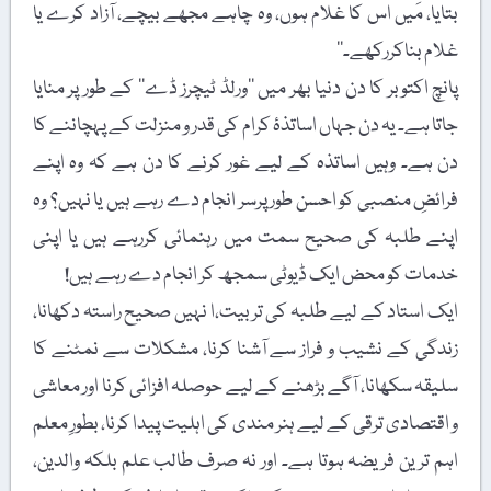
بتایا، مَیں اس کا غلام ہوں، وہ چاہے مجھے بیچے، آزاد کرے یا
غلام بناکررکھے۔‘‘
پانچ اکتوبر کا دن دنیا بھر میں ’’ورلڈ ٹیچرز ڈے‘‘ کے طور پر منایا
جاتا ہے۔ یہ دن جہاں اساتذۂ کرام کی قدر و منزلت کے پہچاننے کا
دن ہے۔ وہیں اساتذہ کے لیے غور کرنے کا دن ہے کہ وہ اپنے
فرائضِ منصبی کو احسن طور پرسر انجام دے رہے ہیں یا نہیں؟ وہ
اپنے طلبہ کی صحیح سمت میں رہنمائی کررہے ہیں یا اپنی
خدمات کو محض ایک ڈیوٹی سمجھ کر انجام دے رہے ہیں!
ایک استاد کے لیے طلبہ کی تربیت،ا نہیں صحیح راستہ دکھانا،
زندگی کے نشیب و فراز سے آشنا کرنا، مشکلات سے نمٹنے کا
سلیقہ سکھانا، آگے بڑھنے کے لیے حوصلہ افزائی کرنا اور معاشی
و اقتصادی ترقی کے لیے ہنر مندی کی اہلیت پیدا کرنا، بطورِ معلم
اہم ترین فریضہ ہوتا ہے۔ اور نہ صرف طالب علم بلکہ والدین،