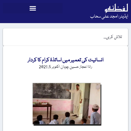
ایڈیٹر: امجد علی سحاب
انسانیت کی تعمیر میں اساتذۂ کرام کا کردار
رانا اعجاز حسین چوہان
اکتوبر 5, 2021