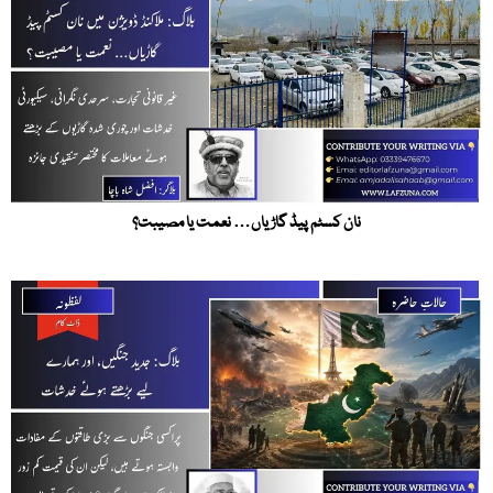
نان کسٹم پیڈ گاڑیاں… نعمت یا مصیبت؟