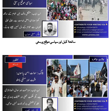
سانحۂ کبل اور سیاسی موقع پرستی