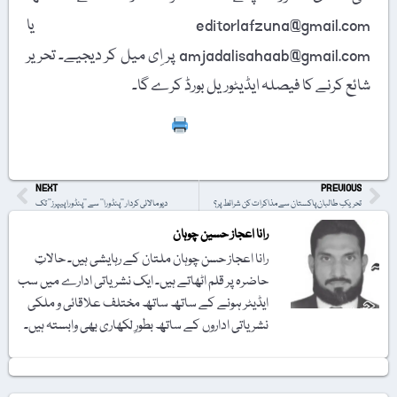
editorlafzuna@gmail.com یا
amjadalisahaab@gmail.com پر اِی میل کر دیجیے۔ تحریر
شائع کرنے کا فیصلہ ایڈیٹوریل بورڈ کرے گا۔
Print
NEXT
PREVIOUS
تحریکِ طالبان پاکستان سے مذاکرات کن شرائط پر؟
دیو مالائی کردار ’’پنڈورا‘‘ سے ’’پنڈورا پیپرز‘‘ تک
رانا اعجاز حسین چوہان
رانا اعجاز حسن چوہان ملتان کے رہایشی ہیں۔ حالاتِ
حاضرہ پر قلم اٹھاتے ہیں۔ ایک نشریاتی ادارے میں سب
ایڈیٹر ہونے کے ساتھ ساتھ مختلف علاقائی و ملکی
نشریاتی اداروں کے ساتھ بطورِ لکھاری بھی وابستہ ہیں۔