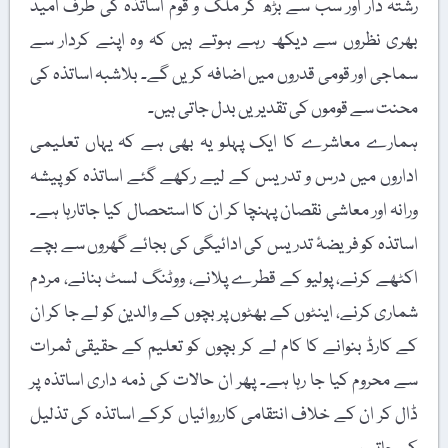
رشتہ دار اور سب سے بڑھ کر ملک و قوم اساتذہ کی طرف امید
بھری نظروں سے دیکھ رہے ہوتے ہیں کہ وہ اپنے کردار سے
سماجی اور قومی قدروں میں اضافہ کریں گے۔ بلاشبہ اساتذہ کی
محنت سے قوموں کی تقدیریں بدل جاتی ہیں۔
ہمارے معاشرے کا ایک پہلو یہ بھی ہے کہ یہاں تعلیمی
اداروں میں درس و تدریس کے لیے رکھے گئے اساتذہ کوپیشہ
ورانہ اور معاشی نقصان پہنچا کر ان کا استحصال کیا جاتارہا ہے۔
اساتذہ کو فریضۂ تدریس کی ادائیگی کی بجائے گھروں سے بچے
اکٹھے کرنے، پولیو کے قطرے پلانے، ووٹنگ لسٹ بنانے، مردم
شماری کرنے، اینٹوں کے بھٹوں پر بچوں کے والدین کو لے جا کر ان
کے کارڈ بنوانے کا کام لے کر بچوں کو تعلیم کے حقیقی ثمرات
سے محروم کیا جا رہا ہے۔ پھر ان حالات کی ذمہ داری اساتذہ پر
ڈال کر ان کے خلاف انتقامی کارروائیاں کرکے اساتذہ کی تذلیل