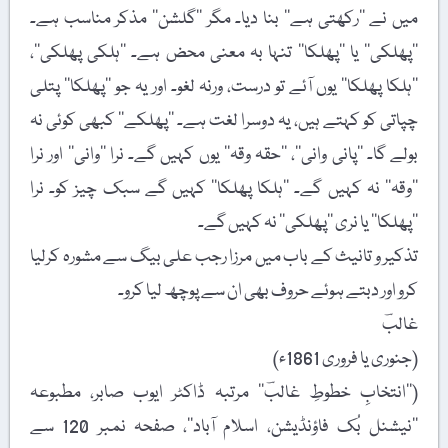
میں نے ’’رکھتی ہے‘‘ بنا دیا۔ مگر ’’گلشن‘‘ مذکر مناسب ہے۔
’’پھلکی‘‘ یا ’’پھلکا‘‘ تنہا بہ معنی محض ہے۔ ’’ہلکی پھلکی‘‘،
’’ہلکا پھلکا‘‘ یوں آئے تو درست، ورنہ لغو۔ اور یہ جو ’’پھلکا‘‘ پتلی
چپاتی کو کہتے ہیں، یہ دوسرا لغت ہے۔ ’’پھلکے‘‘ کبھی کوئی نہ
بولے گا۔ ’’پانی وانی‘‘، ’’حقہ وقہ‘‘ یوں کہیں گے۔ نرا ’’وانی‘‘ اور نرا
’’وقہ‘‘ نہ کہیں گے۔ ’’ہلکا پھلکا‘‘ کہیں گے سبک چیز کو۔ نرا
’’پھلکا‘‘ یا نری ’’پھلکی‘‘ نہ کہیں گے۔
تذکیر و تانیث کے باب میں مرزا رجب علی بیگ سے مشورہ کرلیا
کرو اور دبتے ہوئے حروف بھی ان سے پوچھ لیا کرو۔
غالبؔ
(جنوری یا فروری 1861ء)
(’’انتخابِ خطوطِ غالبؔ‘‘ مرتبہ ڈاکٹر ایوب صابر، مطبوعہ
’’نیشنل بُک فاؤنڈیشن، اسلام آباد‘‘، صفحہ نمبر 120 سے