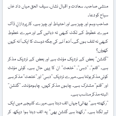
منشی صاحب، سعادت و اقبال نشاں، سیف الحق میاں داد خاں
سیاح کو دعا۔
صاحب وہم اور چیز ہے اور احتیاط اور چیز ہے۔ کارپردازانِ ڈاک
میرے خطوط کے ٹکٹ کبھی نہ دبائیں گے اور میرے خطوط
کبھی نہ تلف ہوں گے۔ آدھ آنے کی جگہ دوست کا ایک آنہ کیوں
کھوؤں؟
’’گلشن‘‘ بعض کے نزدیک مؤنث ہے اور بعض کے نزدیک مذکر
ہے۔ ’’قلم‘‘، ’’دہی‘‘، ’’خلعت‘‘ ان کا یہی حال ہے۔ کوئی مؤنث
کوئی مذکر بولتا ہے۔ میرے نزدیک ’’دہی‘‘ اور ’’خلعت‘‘ مذکر ہے
اور ’’قلم‘‘ مشترک ہے۔ چاہوں مذکر کہوں، چاہومؤنث۔ ’’گلشن‘‘
البتہ مذکر مناسب ہے۔
’’رکھتہ ہے‘‘ بھائی! جہاں الف دبتا ہے، میرے کلیجے میں ایک
تیر لگتا ہے۔ ’’رکھتا ہے گلشن بھی‘‘ یہ الف دبتا ہوا دیکھ کر