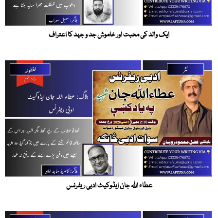
ایک والد کی محبت اور خاموش جد و جہد کا اعتراف
عطاء اللہ جان ایڈوکیٹ ادبی ریفرنس