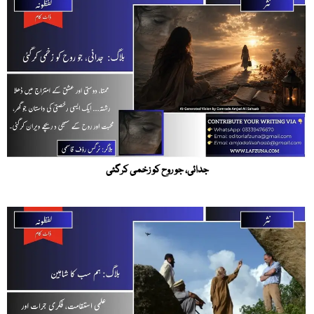
جدائی، جو روح کو زخمی کرگئی