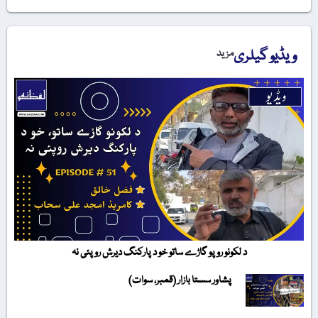
ویڈیو گیلری
مزید
د لکونو روپو گاڑے ساتو خو د پارکنگ دیرش روپئی نہ
پشاور سستا بازار (قمبر، سوات)