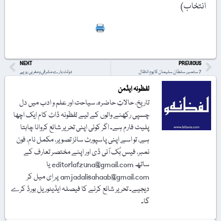
انتخاب)
Print
NEXT
PREVIOUS
7 ستمبر، سلطان سلیمان کا یومِ انتقال
دولت بارے مشرقی و مغربی رویے
لفظونہ ایڈمن
تاریخ، حالاتِ حاضرہ، سیاحت اور علم و ادب میں دل
چسپی رکھنے والوں کے لیے لفظونہ ڈاٹ کام ایک اچھا
پلیٹ فارم ہے۔ اگر کوئی اپنی تحریر شائع کروانا چاہتا
ہے، تو اسے اپنی پاسپورٹ سائز تصویر، مکمل نام، فون
نمبر، فیس بُک آئی ڈی اور اپنے مختصر تعارف کے
ساتھ editorlafzuna@gmail.com یا
amjadalisahaab@gmail.com پر اِی میل کر
دیجیے۔ تحریر شائع کرنے کا فیصلہ ایڈیٹوریل بورڈ کرے
گا۔