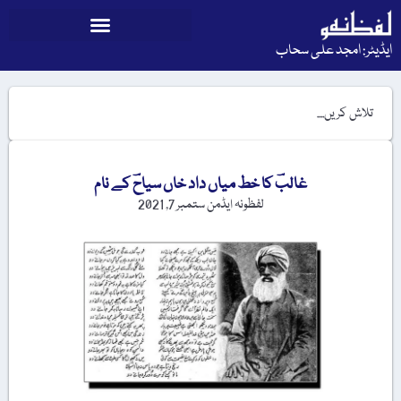
ایڈیٹر: امجد علی سحاب
غالبؔ کا خط میاں داد خاں سیاحؔ کے نام
لفظونہ ایڈمن
ستمبر 7, 2021