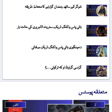
شوگر کے ساتھ رمضان گزارنے کا محتاط طریقہ
بائی پاس واکنگ ٹریک، سٹریٹ لائبریری کی حالت زار
د مینگوری بائی پاس واکنگ ٹریک صفائی
گراسی گراونڈ او کہ ترکولی….؟
متعلقہ پوسٹس