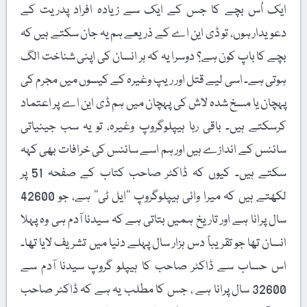
ایک اُس بچے کا جس کے ایک سے زیادہ افراد پدریت کے
دعویدار ہوں، تو ڈی این اے کے ذریعے ہم یہ جان سکتے ہیں کہ
بچے کا باپ کون ہے؟ دوسرا یہ کہ ہر انسان کی اپنی شناخت الگ
ہوتی ہے۔ اسی لیے قتل اور ریپ وغیرہ کے کیسوں میں مجرم کی
پہچان یا مسخ شدہ لاش کی پہچان میں ہم ڈی این اے پر اعتماد
کرسکتے ہیں۔ باقی رہا ہیپلوگروپ وغیرہ، تو یہ سب جینیاتی
سائنس کے اندازے ہیں اور ہم اسے سائنس کی خرافات بھی کہہ
سکتے ہیں۔ کیوں کہ ڈاکٹر صاحب کتاب کے صفحہ 51 پر
لکھتے ہیں کہ میرا وائی ہیپلوگروپ ’’ایل ٹی‘‘ ہے، جو 42600
سال پرانا ہے اور تاریخ ہمیں بتاتی ہے کہ سیدنا آدم ہی وہ پہلا
انسان تھا جو تقریباً دس ہزار سال پہلے دنیا میں تشریف لایا تھا۔
اس حساب سے ڈاکٹر صاحب کا ہیپلو گروپ سیدنا آدم سے
32600 سال پرانا ہے ، جس کا مطلب یہ ہے کہ ڈاکٹر صاحب