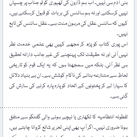
بنی آدم ہی نہیں۔ اب ہم ڈارون کی تھیوری کو تو جناب پر چسپاں
نہیں کرسکتے اور نہ ہم سائنس کی ہر بات کو قبول کرسکتے ہیں۔
کیوں کہ سائنس عقل کی مرہون منت ہے۔ عقل سائنس کی تابع
نہیں۔
اس پوری کتاب کو پڑھ کر مجھے کہیں بھی علمی خدمت نظر
نہیں آئی اور نہ حقیقت تک پہنچنے کی غیر جانب دارانہ تحقیق
ہی نظر آئی، بلکہ میں سمجھتا ہوں کہ یہ ایک قوم کو تاریخی
لحاظ سے متنازعہ بنانے کی ناکام کوشش ہے۔ ان بے بنیاد دلائل
کا سہارا لے کر پختونوں کے اتحاد کو پارہ پارہ کرنے کی سازش کی
گئی ہے۔
………………………………………………………….
لفظونہ انتظامیہ کا لکھاری یا نیچے ہونے والی گفتگو سے متفق
ہونا ضروری نہیں۔ اگر آپ بھی اپنی تحریر شائع کروانا چاہتے ہیں،