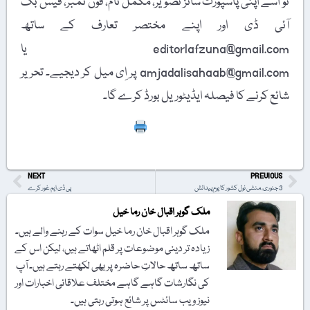
تو اسے اپنی پاسپورٹ سائز تصویر، مکمل نام، فون نمبر، فیس بُک
آئی ڈی اور اپنے مختصر تعارف کے ساتھ
editorlafzuna@gmail.com یا
amjadalisahaab@gmail.com پر اِی میل کر دیجیے۔ تحریر
شائع کرنے کا فیصلہ ایڈیٹوریل بورڈ کرے گا۔
Print
NEXT
PREVIOUS
3 جنوری، منشی نول کشور کا یومِ پیدائش
پی ڈی ایم غور کرے
ملک گوہر اقبال خان رما خیل
ملک گوہر اقبال خان رما خیل سوات کے رہنے والے ہیں۔
زیادہ تر دینی موضوعات پر قلم اٹھاتے ہیں، لیکن اس کے
ساتھ ساتھ حالاتِ حاضرہ پر بھی لکھتے رہتے ہیں۔ آپ
کی نگارشات گاہے گاہے مختلف علاقائی اخبارات اور
نیوز ویب سائٹس پر شائع ہوتی رہتی ہیں۔