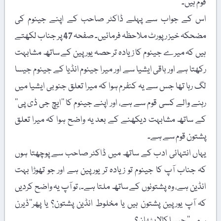
قوم ہیں۔
اس کے جواب سے پہلے ڈاکٹر صاحب کے اپنے جینوم کی
مضحکہ خیز رپورٹ ملاحظہ فرمائیں۔ صفحہ 47 پر جناب لکھتے
ہیں کہ میرے جینوم کا زیادہ تر حصہ یورپین کے ساتھ مشابہت
رکھتا ہے اور باقی ایشیا سے اور میرا جینوم انڈیا کے جینوم جیسا
لگ رہا تھا جس سے یہ کنفرم ہوا کہ میرا تعلق جنوبی ایشیا میں
رہنے والے کسی قوم سے ہے، اور اپنے جینوم کا ’’ایچ جی ڈی پی‘‘
کے ساتھ مشابہت دیکھنے کے بعد یہ واضح ہوا کہ میرا تعلق
پشتون قوم سے ہے۔
یہاں انتہائی ادب کے ساتھ میں ڈاکٹر صاحب سے پوچھتا ہوں
کہ جناب آپ کا جینوم تو زیادہ تر یورپین ہے اور جو تھوڑا بہت
انڈین ہے، وہ پشتونوں کے ساتھ ملتا ہے۔، تو آپ یہ واضح کردیں
کہ آپ یورپین پشتون ہیں یا مخلوط انڈین پشتون؟ یا پھر’’ڈیرن
سمی‘‘ جیسا کالا پٹھان؟