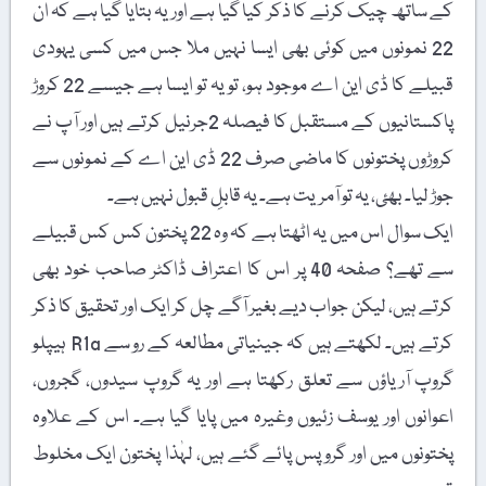
کے ساتھ چیک کرنے کا ذکر کیا گیا ہے اور یہ بتایا گیا ہے کہ ان
22 نمونوں میں کوئی بھی ایسا نہیں ملا جس میں کسی یہودی
قبیلے کا ڈی این اے موجود ہو، تو یہ تو ایسا ہے جیسے 22 کروڑ
پاکستانیوں کے مستقبل کا فیصلہ 2جرنیل کرتے ہیں اور آپ نے
کروڑوں پختونوں کا ماضی صرف 22 ڈی این اے کے نمونوں سے
جوڑ لیا۔ بھئ، یہ تو آمریت ہے۔ یہ قابلِ قبول نہیں ہے۔
ایک سوال اس میں یہ اٹھتا ہے کہ وہ 22 پختون کس کس قبیلے
سے تھے؟ صفحہ 40 پر اس کا اعتراف ڈاکٹر صاحب خود بھی
کرتے ہیں، لیکن جواب دیے بغیر آگے چل کر ایک اور تحقیق کا ذکر
کرتے ہیں۔ لکھتے ہیں کہ جینیاتی مطالعہ کے رو سے R1a ہیپلو
گروپ آریاؤں سے تعلق رکھتا ہے اور یہ گروپ سیدوں، گجروں،
اعوانوں اور یوسف زئیوں وغیرہ میں پایا گیا ہے۔ اس کے علاوہ
پختونوں میں اور گروپس پائے گئے ہیں، لہٰذا پختون ایک مخلوط