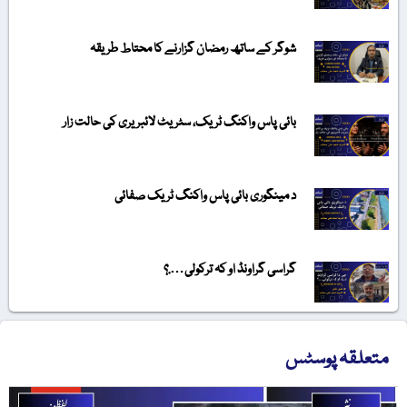
شوگر کے ساتھ رمضان گزارنے کا محتاط طریقہ
بائی پاس واکنگ ٹریک، سٹریٹ لائبریری کی حالت زار
د مینگوری بائی پاس واکنگ ٹریک صفائی
گراسی گراونڈ او کہ ترکولی….؟
تعلقہ پوسٹس