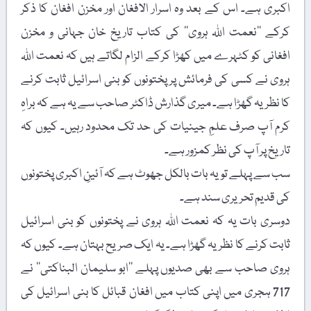
اکبری ہے۔ اس کے بعد وہ اسرار الافغان اور مخزن افغان کا ذکر
کرکے ’’نعمت اللہ ہروی‘‘ کی کتاب تاریخ خان جہانی و مخزن
افغانی کو کٹہرے میں کھڑا کرکے الزام لگاتے ہیں کہ نعمت اللہ
ہروی نے کسی کی فرمائش پر پختونوں کو بنی اسرائیل ثابت کرنے
کا نظریہ گھڑا ہے۔ میری گذارش ڈاکٹر صاحب سے یہ ہے کہ براہِ
کرم آپ صرف علمِ جینیات کی حد تک محدود رہیں۔ کیوں کہ
تاریخ پر آپ کی نظر کمزور ہے۔
سب سے پہلے تو یہ بات بالکل جھوٹ ہے کہ آئینِ اکبری پختونوں
کی قدیم تحریری سند ہے۔
دوسری بات یہ کہ نعمت اللہ ہروی نے پختونوں کو بنی اسرائیل
ثابت کرنے کا نظریہ گھڑا ہے۔ یہ ایک صریح بہتان ہے۔ کیوں کہ
ہروی صاحب سے بھی صدیوں پہلے ’’ابو سلیمان البناکتی‘‘ نے
717 ہجری میں اپنی کتاب میں افغان قبائل کا بنی اسرائیل کی