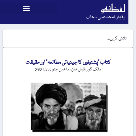
ایڈیٹر: امجد علی سحاب
کتاب "پشتونوں کا جینیاتی مطالعہ” اور حقیقت
ملک گوہر اقبال خان رما خیل
جنوری 3, 2021