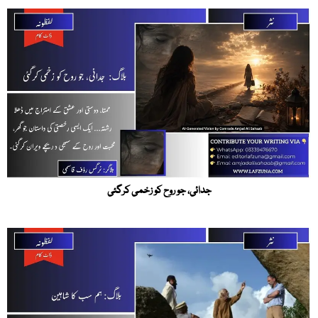
جدائی، جو روح کو زخمی کرگئی