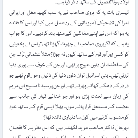
اولاد ہونا تفصیل کے ساتھ ذکر کیا ہے۔
تیسری بات یہ کہ ہروی صاحب نے یہ سب کچھ مغل اور ایرانی
امرا کی تضحیک آمیز باتوں کے ردعمل میں کیا اور اس کا فائدہ
یہ ہوا کہ اس نے اپنے مخالفین کے منھ بند کردیے ۔ اس کا جواب
یہ ہے کہ اگر ہروی صاحب نے جھوٹ گھڑنا تھا، تو اس نے پختونوں
کو کسی زور آور قوم کے ساتھ کیوں نہ جوڑا؟ مثلاً عثمانی ترک جن
کی سلطنت ان دنوں عروج پر تھی، اور جن کے خوف سے پوری دنیا
لرزتی تھی۔ بنی اسرائیل تو ان دنوں دنیا کی ذلیل وخوار قوم تھے جو
در در کے دھکے کھاتے پھرتے تھے اور جن پر سیدنا مسیح ابن مریم
کی زبان سے لعنت پڑی ہو اور جو خدائے قہار کی جانب سے
غضب کے مستحق قرار پائے ہوں۔ بھلا ایسی قوم کے ساتھ خود
کو منسوب کرنے میں کون سا دنیاوی فائدہ تھا؟
بہرحال ڈاکٹر صاحب مزید لکھتے ہیں کہ اس نظریے کا نقصان