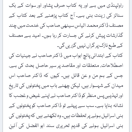
راولپنڈی میں ہے اور یہ کتاب صرف پشاور اور سوات کے بک
سٹالز کی زینت بنی ہے۔ آج کتاب پڑھنے کے بعد کتاب کے
مصنف ڈاکٹر محمد الیاس سیٹھی صاحب کی خدمت میں چند
گذارشات پیش کرنے کی جسارت کر رہا ہوں۔ امید ہے مصنف
کے طبع نازک پر گراں نہیں گزریں گی۔
کتاب کے ابتدائی پانچ ابواب میں ڈاکٹر صاحب نے جینیات کی
اصطلاحات، متعلقات اور مقاصد پر سیر حاصل بحث کی ہے،
جس کے ہم من و عن قائل ہیں۔ کیوں کہ ڈاکٹر صاحب اس
میدان کے شہسوار ہیں، لیکن چھٹے باب میں پختونوں کی تاریخ
اور تہذیبی پس منظر کو ڈاکٹر صاحب نے اپنے غیض و غضب کا
نشانہ بنایا ہے۔ سب سے پہلے تو ڈاکٹر صاحب کو پختونوں کے
بنی اسرائیل ہونے پر تحفظات ہیں۔ وہ لکھتے ہیں کہ پختونوں کی
بنی اسرائیل ہونے کی قدیم تحریری سند ابو الفضل کی آئینِ