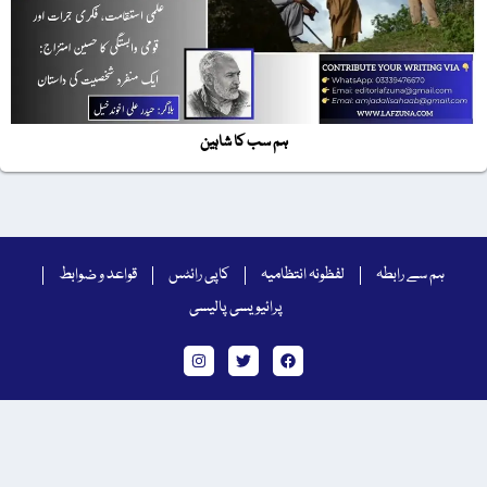
ہم سب کا شاہین
ہم سے رابطہ
لفظونہ انتظامیہ
کاپی رائٹس
قواعد و ضوابط
پرائیویسی پالیسی