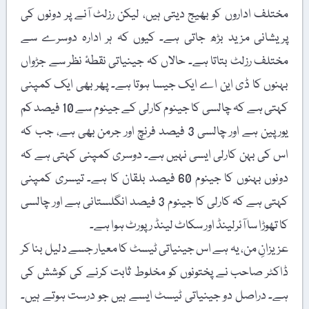
مختلف اداروں کو بھیج دیتی ہیں، لیکن رزلٹ آنے پر دونوں کی
پریشانی مزید بڑھ جاتی ہے۔ کیوں کہ ہر ادارہ دوسرے سے
مختلف رزلٹ بتاتا ہے۔ حالاں کہ جینیاتی نقطۂ نظر سے جڑواں
بہنوں کا ڈی این اے ایک جیسا ہوتا ہے۔ پھر بھی ایک کمپنی
کہتی ہے کہ چالسی کا جینوم کارلی کے جینوم سے 10 فیصد کم
یورپین ہے اور چالسی 3 فیصد فرنچ اور جرمن بھی ہے، جب کہ
اس کی بہن کارلی ایسی نہیں ہے۔ دوسری کمپنی کہتی ہے کہ
دونوں بہنوں کا جینوم 60 فیصد بلقان کا ہے۔ تیسری کمپنی
کہتی ہے کہ کارلی کا جینوم 3 فیصد انگلستانی ہے اور چالسی
کا تھوڑا سا آئرلینڈ اور سکاٹ لینڈ رپورٹ ہوا ہے۔
عزیزانِ من، یہ ہے اس جینیاتی ٹیسٹ کا معیار جسے دلیل بنا کر
ڈاکٹر صاحب نے پختونوں کو مخلوط ثابت کرنے کی کوشش کی
ہے۔ دراصل دو جینیاتی ٹیسٹ ایسے ہیں جو درست ہوتے ہیں۔