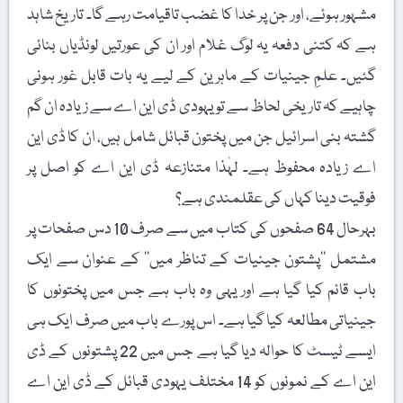
مشہور ہوئے، اور جن پر خدا کا غضب تاقیامت رہے گا۔ تاریخ شاہد
ہے کہ کتنی دفعہ یہ لوگ غلام اور ان کی عورتیں لونڈیاں بنائی
گئیں۔ علمِ جینیات کے ماہرین کے لیے یہ بات قابل غور ہونی
چاہیے کہ تاریخی لحاظ سے تو یہودی ڈی این اے سے زیادہ ان گم
گشتہ بنی اسرائیل جن میں پختون قبائل شامل ہیں، ان کا ڈی این
اے زیادہ محفوظ ہے۔ لہٰذا متنازعہ ڈی این اے کو اصل پر
فوقیت دینا کہاں کی عقلمندی ہے؟
بہرحال 64 صفحوں کی کتاب میں سے صرف 10 دس صفحات پر
مشتمل ’’پشتون جینیات کے تناظر میں‘‘ کے عنوان سے ایک
باب قائم کیا گیا ہے اور یہی وہ باب ہے جس میں پختونوں کا
جینیاتی مطالعہ کیا گیا ہے۔ اس پورے باب میں صرف ایک ہی
ایسے ٹیسٹ کا حوالہ دیا گیا ہے جس میں 22 پشتونوں کے ڈی
این اے کے نمونوں کو 14 مختلف یہودی قبائل کے ڈی این اے