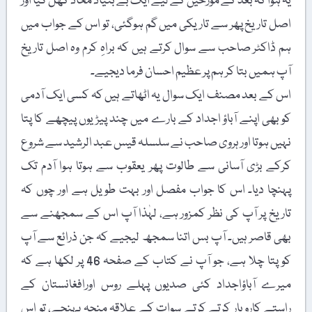
یہ ہوا کہ بعد کے مؤرخین کے لیے ایک بے بنیاد محاذ کھل گیا اور
اصل تاریخ پھر سے تاریکی میں گم ہوگئی، تو اس کے جواب میں
ہم ڈاکٹر صاحب سے سوال کرتے ہیں کہ براہِ کرم وہ اصل تاریخ
آپ ہمیں بتا کر ہم پر عظیم احسان فرما دیجیے۔
اس کے بعد مصنف ایک سوال یہ اٹھاتے ہیں کہ کسی ایک آدمی
کو بھی اپنے آباؤ اجداد کے بارے میں چند پیڑیوں پیچھے کا پتا
نہیں ہوتا اور ہروی صاحب نے سلسلہ قیس عبد الرشید سے شروع
کرکے بڑی آسانی سے طالوت پھر یعقوب سے ہوتا ہوا آدم تک
پہنچا دیا۔ اس کا جواب مفصل اور بہت طویل ہے اور چوں کہ
تاریخ پر آپ کی نظر کمزور ہے، لہٰذا آپ اس کے سمجھنے سے
بھی قاصر ہیں۔ آپ بس اتنا سمجھ لیجیے کہ جن ذرائع سے آپ
کو پتا چلا ہے، جو آپ نے کتاب کے صفحہ 46 پر لکھا ہے کہ
میرے آباؤاجداد کئی صدیوں پہلے روس اورافغانستان کے
راستے کاروبار کرتے کرتے سوات کے علاقہ منجہ پہنچے، تو اس