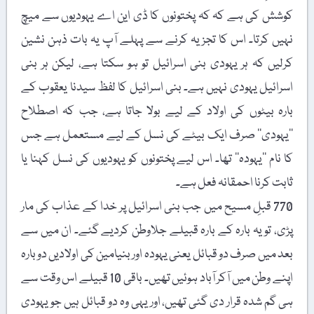
کوشش کی ہے کہ کہ پختونوں کا ڈی این اے یہودیوں سے میچ
نہیں کرتا۔ اس کا تجزیہ کرنے سے پہلے آپ یہ بات ذہن نشین
کرلیں کہ ہر یہودی بنی اسرائیل تو ہو سکتا ہے، لیکن ہر بنی
اسرائیل یہودی نہیں ہے۔ بنی اسرائیل کا لفظ سیدنا یعقوب کے
بارہ بیٹوں کی اولاد کے لیے بولا جاتا ہے، جب کہ اصطلاح
’’یہودی‘‘ صرف ایک بیٹے کی نسل کے لیے مستعمل ہے جس
کا نام ’’یہودہ‘‘ تھا۔ اس لیے پختونوں کو یہودیوں کی نسل کہنا یا
ثابت کرنا احمقانہ فعل ہے۔
770 قبلِ مسیح میں جب بنی اسرائیل پر خدا کے عذاب کی مار
پڑی، تو یہ بارہ کے بارہ قبیلے جلاوطن کردیے گئے۔ ان میں سے
بعد میں صرف دو قبائل یعنی یہودہ اور بنیامین کی اولادیں دوبارہ
اپنے وطن میں آکر آباد ہوئیں تھیں۔ باقی 10 قبیلے اس وقت سے
ہی گم شدہ قرار دی گئی تھیں، اور یہی وہ دو قبائل ہیں جو یہودی