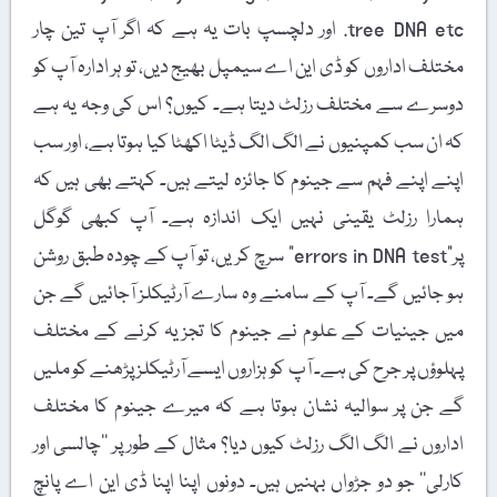
tree DNA etc. اور دلچسپ بات یہ ہے کہ اگر آپ تین چار
مختلف اداروں کو ڈی این اے سیمپل بھیج دیں، تو ہر ادارہ آپ کو
دوسرے سے مختلف رزلٹ دیتا ہے۔ کیوں؟ اس کی وجہ یہ ہے
کہ ان سب کمپنیوں نے الگ الگ ڈیٹا اکھٹا کیا ہوتا ہے، اور سب
اپنے اپنے فہم سے جینوم کا جائزہ لیتے ہیں۔ کہتے بھی ہیں کہ
ہمارا رزلٹ یقینی نہیں ایک اندازہ ہے۔ آپ کبھی گوگل
پر”errors in DNA test” سرچ کریں، تو آپ کے چودہ طبق روشن
ہو جائیں گے۔ آپ کے سامنے وہ سارے آرٹیکلز آجائیں گے جن
میں جینیات کے علوم نے جینوم کا تجزیہ کرنے کے مختلف
پہلوؤں پر جرح کی ہے۔ آپ کو ہزاروں ایسے آرٹیکلز پڑھنے کو ملیں
گے جن پر سوالیہ نشان ہوتا ہے کہ میرے جینوم کا مختلف
اداروں نے الگ الگ رزلٹ کیوں دیا؟ مثال کے طور پر ’’چالسی اور
کارلی‘‘ جو دو جڑواں بہنیں ہیں۔ دونوں اپنا اپنا ڈی این اے پانچ