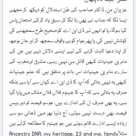
عزیزانِ من، ڈاکٹر صاحب کے طرزِ استدلال کو دیکھ کر مجھے
ایسا لگا کہ جناب نے بھی رٹا لگا کر، سبق یاد کرکے امتحان پاس
کیا ہوگا۔ یا تو انہوں نے ڈی این اے کو صحیح طرح سمجھنے کی
کوشش نہیں کی، یا پھر عوام کو بے وقوف سمجھ کر اور جان بوجھ
کر اپنا دعوا ثابت کرنے کے لیے ایسے دلائل دیے ہیں جن کے
ماہرینِ جینیات کبھی قائل ہی نہیں رہے۔ مشرق اورمغرب کے
سارے ماہرینِ جینیات اس بات پر متفق ہیں کہ علمِ جینیات
کبھی یہ نہیں بتاتی کہ آپ کا ڈی این اے کہاں سے آیا ہے بلکہ
صرف یہ بتاتی ہے کہ آپ کا جینوم فلاں فلاں ملک میں پایا گیا
ہے۔ یہ بھی صرف ان کے اندازے ہیں، جو سو فیصد تو دور بیس
فیصد بھی درست نہیں ہوتے۔ آج دنیا بھر میں ڈھائی سو سے
زیادہ ایسے ادارے قائم ہوئے ہیں جو جینوم کا مطالعہ کرتے ہیں
مثلاًAncestry DNA, my heritage, 23 and me, family