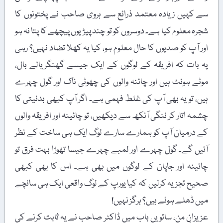
سے کہیں زیادہ معتمد ذرائع سے ہروی صاحب نے پختونوں کا
شجرہ معلوم کیا ہے۔ دوسروں کو تو چند پیڑیوں پیچھے کا پتا نہ ہو
اور آپ کو صدیوں کا حال معلوم ہو، کیا یہ کھلا تضاد نہیں؟ رہی
یہ بات کہ افریقہ کے لوگوں کے ایک جیسے گھنگریالے بال،
موٹے ہونٹ ہیں اور چائنہ والوں کی چھوٹی ناک اور گول چہرے
ہیں، تو یہ بھی آپ کی غلط فہمی ہے۔ اگر آپ کبھی بدنیتی کا
چشمہ اتار کر ننگی آنکھ سے دیکھیں، تو چائینہ اور افریقہ والوں
کے درمیان آپ کو ہمارے سارے لوگ ایک ہی ساخت کے نظر
آئیں گے۔ گول چہرے اور لمبے چہرے جیسا تھوڑا بہت فرق تو
چائینہ اور جاپان کے لوگوں میں بھی ہے۔ اس کا بھی کبھی
صحیح تجزیہ کرلیں کہ کیا یورپ کے لوگ واقعی ایک ہی سانچے
میں ڈھلے ہوئے ہیں؟ ہرگز نہیں!
عزیزانِ من، ساتویں باب میں ڈاکٹر صاحب نے یہ ثابت کرنے کی