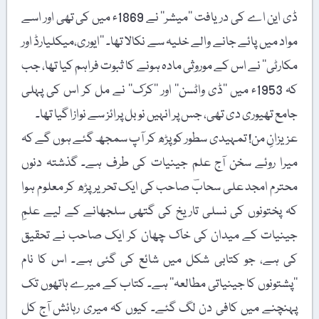
ڈی این اے کی دریافت ’’میشر‘‘ نے 1869ء میں کی تھی اور اسے
مواد میں پائے جانے والے خلیہ سے نکالا تھا۔ ’’ایوری،میکلیارڈ اور
مکارٹی‘‘ نے اس کے موروثی مادہ ہونے کا ثبوت فراہم کیا تھا، جب
کہ 1953ء میں ’’ڈی واٹسن‘‘ اور ’’کرک‘‘ نے مل کر اس کی پہلی
جامع تھیوری دی تھی، جس پر انہیں نوبل پرائز سے نوازا گیا تھا۔
عزیزانِ من! تمہیدی سطور کو پڑھ کر آپ سمجھ گئے ہوں گے کہ
میرا روئے سخن آج علم جینیات کی طرف ہے۔ گذشتہ دنوں
محترم امجد علی سحابؔ صاحب کی ایک تحریر پڑھ کر معلوم ہوا
کہ پختونوں کی نسلی تاریخ کی گتھی سلجھانے کے لیے علمِ
جینیات کے میدان کی خاک چھان کر ایک صاحب نے تحقیق
کی ہے، جو کتابی شکل میں شائع کی گئی ہے۔ اس کا نام
’’پشتونوں کا جینیاتی مطالعہ‘‘ ہے۔ کتاب کے میرے ہاتھوں تک
پہنچنے میں کافی دن لگ گئے۔ کیوں کہ میری رہائش آج کل