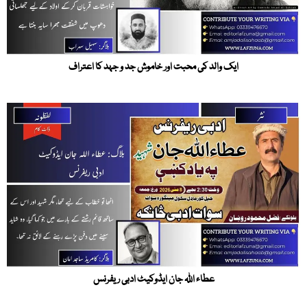
ایک والد کی محبت اور خاموش جد و جہد کا اعتراف
عطاء اللہ جان ایڈوکیٹ ادبی ریفرنس