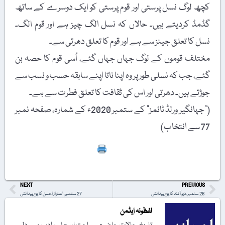
کچھ لوگ نسل پرستی اور قوم پرستی کو ایک دوسرے کے ساتھ
گڈمڈ کردیتے ہیں۔ حالاں کہ نسل الگ چیز ہے اور قوم الگ۔
نسل کا تعلق جینز سے ہے اور قوم کا تعلق دھرتی سے۔
مختلف قوموں کے لوگ جہاں جہاں گئے، اُسی قوم کا حصہ بن
گئے، جب کہ نسلی طور پر وہ اپنا ناتا اپنے سابقہ حسب و نسب سے
جوڑتے ہیں۔ دھرتی اور اس کی ثقافت کا تعلق فطرت سے ہے۔
("جہانگیر ورلڈ ٹائمز” کے ستمبر 2020ء کے شمارہ، صفحہ نمبر
77 سے انتخاب)
Print
NEXT
PREVIOUS
26 ستمبر، دیو آنند کا یومِ پیدائش
27 ستمبر، اعتزاز احسن کا یومِ پیدائش
لفظونہ ایڈمن