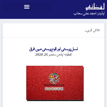
ایڈیٹر: امجد علی سحاب
نسل پرستی اور قوم پرستی میں فرق
لفظونہ ایڈمن
ستمبر 26, 2020