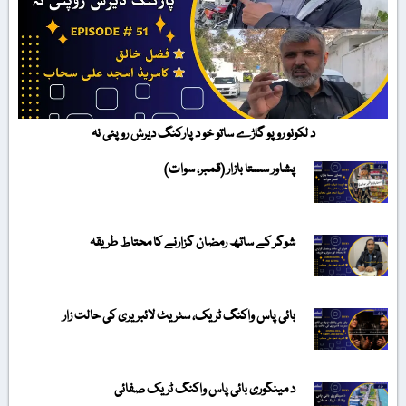
د لکونو روپو گاڑے ساتو خو د پارکنگ دیرش روپئی نہ
پشاور سستا بازار (قمبر، سوات)
شوگر کے ساتھ رمضان گزارنے کا محتاط طریقہ
بائی پاس واکنگ ٹریک، سٹریٹ لائبریری کی حالت زار
د مینگوری بائی پاس واکنگ ٹریک صفائی