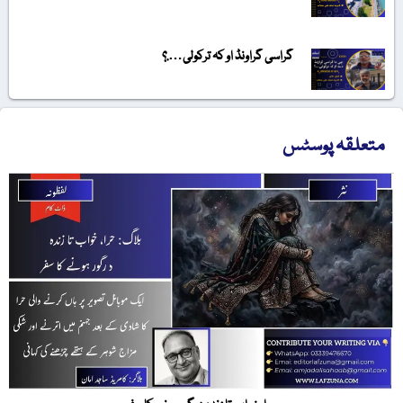
گراسی گراونڈ او کہ ترکولی….؟
متعلقہ پوسٹس