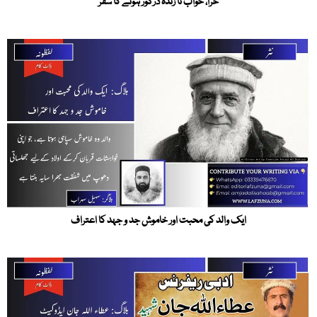
حرا، خواب تا زندہ درگور ہونے کا سفر
ایک والد کی محبت اور خاموش جد و جہد کا اعتراف