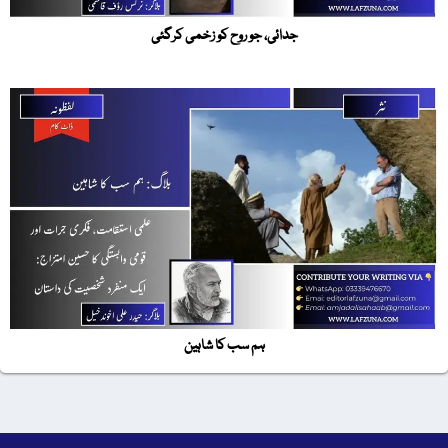
جدائی، جو روح کو زخمی کرگئی
ہم سب کا شاہین