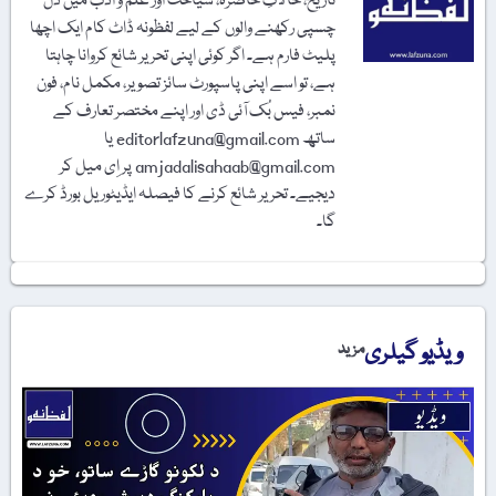
تاریخ، حالاتِ حاضرہ، سیاحت اور علم و ادب میں دل
چسپی رکھنے والوں کے لیے لفظونہ ڈاٹ کام ایک اچھا
پلیٹ فارم ہے۔ اگر کوئی اپنی تحریر شائع کروانا چاہتا
ہے، تو اسے اپنی پاسپورٹ سائز تصویر، مکمل نام، فون
نمبر، فیس بُک آئی ڈی اور اپنے مختصر تعارف کے
ساتھ editorlafzuna@gmail.com یا
amjadalisahaab@gmail.com پر اِی میل کر
دیجیے۔ تحریر شائع کرنے کا فیصلہ ایڈیٹوریل بورڈ کرے
گا۔
ویڈیو گیلری
مزید