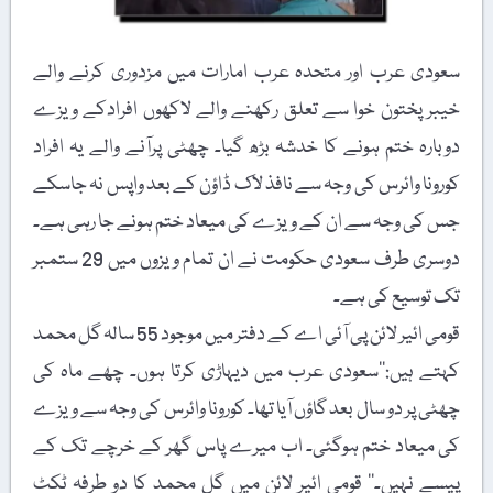
سعودی عرب اور متحدہ عرب امارات میں مزدوری کرنے والے
خیبر پختون خوا سے تعلق رکھنے والے لاکھوں افرادکے ویزے
دوبارہ ختم ہونے کا خدشہ بڑھ گیا۔ چھٹی پرآنے والے یہ افراد
کورونا وائرس کی وجہ سے نافذ لاک ڈاؤن کے بعد واپس نہ جاسکے
جس کی وجہ سے ان کے ویزے کی میعاد ختم ہونے جا رہی ہے۔
دوسری طرف سعودی حکومت نے ان تمام ویزوں میں 29 ستمبر
تک توسیع کی ہے۔
قومی ائیر لائن پی آئی اے کے دفتر میں موجود 55 سالہ گل محمد
کہتے ہیں:’’سعودی عرب میں دیہاڑی کرتا ہوں۔ چھے ماہ کی
چھٹی پر دو سال بعد گاؤں آیا تھا۔ کورونا وائرس کی وجہ سے ویزے
کی میعاد ختم ہوگئی۔ اب میرے پاس گھر کے خرچے تک کے
پیسے نہیں۔‘‘ قومی ائیر لائن میں گل محمد کا دو طرفہ ٹکٹ