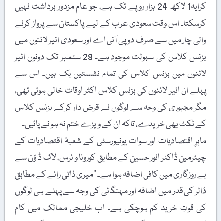
کرایہ1 لاکھ 24 ہزار روپے تک ہے، جو عام مزدور برداشت نہیں
کرسکتا۔ اس وقت سعودی عرب کے لیے پاکستان سے پرواز کرنے
والی چار میں سے صرف دو پی آئی اے اور سعودی ائیر لائنوں میں
بزنس کلاس کی سہولت موجود ہے۔ 29 ستمبر تک دونوں ائیر
لائنوں میں بزنس کلاس کی تمام نشستیں بک ہیں۔ اس سے
پہلے ان ائیر لائنوں کی بزنس کلاس اکثر اوقات خالی ہوتی تھی،
مگر مجبوری کی وجہ سے لوگوں نے قرض دار کرکے بزنس کلاس
کے ٹکٹ بھی خریدے، تاکہ ان کے ویزے ختم نہ ہو نے پائیں۔
ماہرِ اقتصادیات اور سوات یونیورسٹی کے شعبۂ اقتصادیات کے
چیئرمین ڈاکٹر انور حسین کے مطابق کورونا وائرس، لاک ڈاؤن سے
بے روزگاری میں کافی اضافہ ہوا ہے۔ ’’میری ذاتی رائے کے مطابق
ڈالر کی قدر میں اضافہ اور مہنگائی کی وجہ سے پہلے ہی لوگوں
کی قوتِ خرید کم ہوچکی ہے۔ اب خلیجی ممالک میں کام