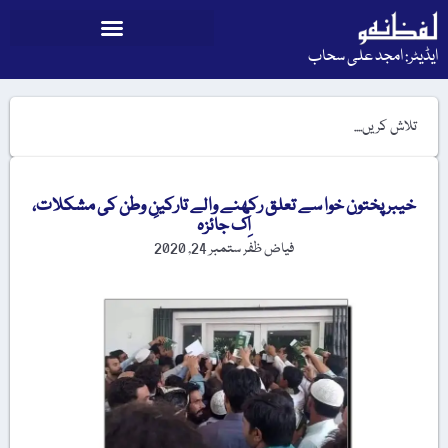
ایڈیٹر: امجد علی سحاب
خیبر پختون خوا سے تعلق رکھنے والے تارکینِ وطن کی مشکلات،
اِک جائزہ
فیاض ظفر
ستمبر 24, 2020