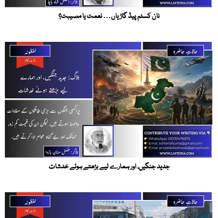
نان کسٹم پیڈ گاڑیاں… نعمت یا مصیبت؟
جدید جنگیں، اور ہمارے لیے بڑھتے ہوئے خدشات