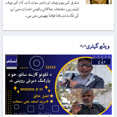
مشرق کے بیورو چیف اور باخبر سوات ڈاٹ کام کے چیف
ایڈیٹر ہیں۔ مختلف علاقائی و قومی اخبارات میں آپ
کی نگارشات وقتاً فوقتاً چھپتی رہتی ہیں۔
ویڈیو گیلری
مزید