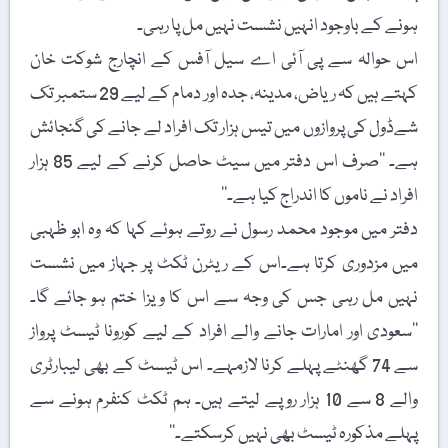
ہونے کے باوجود انہیں نشست نہیں مل پا رہی۔
اس حوالہ سے پی آئی اے سیل آفس کے انچارج شوکت خان
کہتے ہیں کہ ریاض، مدینہ، جدہ اور دمام کے لیے 29 ستمبر تک
شےڈول کی پروازوں میں تیس ہزار تک افراد لے جانے کی گنجائش
ہے۔ ’’صرف اس دفتر میں سیٹ حاصل کرنے کے لیے 85 ہزار
افراد نے ناموں کا اندراج کیا ہے۔‘‘
دفتر میں موجود محمد رسول نے روتے ہوئے کہا کہ وہ ابو ظہبی
میں مزدوری کرتا ہے۔اس کے ریٹرن ٹکٹ پر جہاز میں نشست
نہیں مل رہی جس کی وجہ سے اس کا ویزا ختم ہو جائے گا۔
’’سعودی اور امارات جانے والے افراد کے لیے کورونا ٹیسٹ پرواز
سے 74 گھنٹے پہلے کرنا لازمہے۔ اس ٹیسٹ کے بھی لیبارٹری
والے 8 سے 10 ہزار روپے لیتے ہیں۔ ہم ٹکٹ کنفرم ہونے سے
پہلے مذکورہ ٹیسٹ بھی نہیں کرسکتے۔‘‘