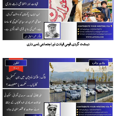
دہشت گردی، قومی قیادت اور اجتماعی ذمے داری