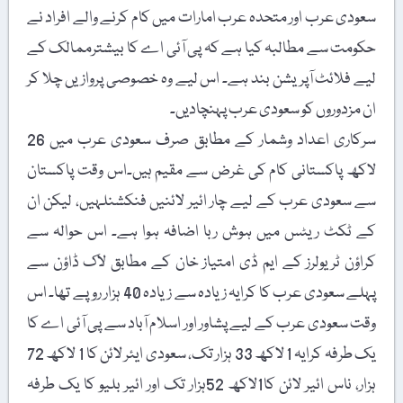
سعودی عرب اور متحدہ عرب امارات میں کام کرنے والے افراد نے
حکومت سے مطالبہ کیا ہے کہ پی آئی اے کا بیشترممالک کے
لیے فلائٹ آپریشن بند ہے۔ اس لیے وہ خصوصی پروازیں چلا کر
ان مزدوروں کو سعودی عرب پہنچادیں۔
سرکاری اعداد وشمار کے مطابق صرف سعودی عرب میں 26
لاکھ پاکستانی کام کی غرض سے مقیم ہیں۔اس وقت پاکستان
سے سعودی عرب کے لیے چار ائیر لائنیں فنکشنلہیں، لیکن ان
کے ٹکٹ ریٹس میں ہوش ربا اضافہ ہوا ہے۔ اس حوالہ سے
کراؤن ٹریولرز کے ایم ڈی امتیاز خان کے مطابق لاک ڈاؤن سے
پہلے سعودی عرب کا کرایہ زیادہ سے زیادہ 40 ہزار روپے تھا۔ اس
وقت سعودی عرب کے لیے پشاور اور اسلام آباد سے پی آئی اے کا
یک طرفہ کرایہ 1 لاکھ 33 ہزار تک، سعودی ایئر لائن کا 1 لاکھ 72
ہزار، ناس ائیر لائن کا1لاکھ 52ہزار تک اور ائیر بلیو کا یک طرفہ