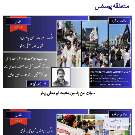
متعلقہ پوسٹس
سوات امن پاسون: مثبت اور منفی پہلو