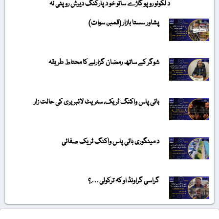
د لکونو روپو گاڑے ساتو خو د پارکنگ دیرش روپئی نہ
پشاور سستا بازار (قمبر، سوات)
شوگر کے ساتھ رمضان گزارنے کا محتاط طریقہ
بائی پاس واکنگ ٹریک، سٹریٹ لائبریری کی حالت زار
د مینگوری بائی پاس واکنگ ٹریک صفائی
گراسی گراونڈ او کہ ترکولی….؟