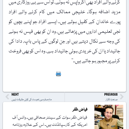
کرنے والے افراد بھی اگر واپس نہ ہوئے، تو اس سے بے روزگاری میں
مزید اضافہ ہوگا۔ خلیجی ممالک میں کام کرنے والے افراد
پورے خاندان کے کفیل ہوتے ہیں۔ ایسے افراد جو اپنے بچوں کو
نجی تعلیمی اداروں میں پڑھاتے ہیں، وہ ان کو بھی فیس نہ ہونے
کی وجہ سے نکال دیتے ہیں اور جن لوگوں کے پاس باپ، دادا کی
جائیداد یا ان کی خریدی ہوئی جائیداد ہے، وہ اس کو بھی فروخت
کرنے پر مجبور ہو جاتے ہیں۔‘‘
Print
NEXT
PREVIOUS
صنعتِ تکرار
ماہِ صفر میں نحوست کی کوئی حقیقت نہیں
فیاض ظفر
فیاض ظفر سوات کے سینئر صحافی ہیں۔ وائس آف
امریکہ کے کارسپانڈنٹ ہیں۔ اس کے علاوہ روزنامہ