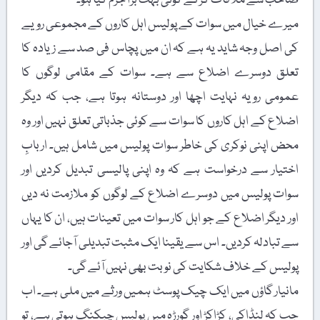
صاحب سے ملاقات کرکے کوئی بہت بڑا جرم کیا ہو۔
میرے خیال میں سوات کے پولیس اہل کاروں کے مجموعی رویے
کی اصل وجہ شاید یہ ہے کہ ان میں پچاس فی صد سے زیادہ کا
تعلق دوسرے اضلاع سے ہے۔ سوات کے مقامی لوگوں کا
عمومی رویہ نہایت اچھا اور دوستانہ ہوتا ہے، جب کہ دیگر
اضلاع کے اہل کاروں کا سوات سے کوئی جذباتی تعلق نہیں اور وہ
محض اپنی نوکری کی خاطر سوات پولیس میں شامل ہیں۔ اربابِ
اختیار سے درخواست ہے کہ وہ اپنی پالیسی تبدیل کردیں اور
سوات پولیس میں دوسرے اضلاع کے لوگوں کو ملازمت نہ دیں
اور دیگر اضلاع کے جو اہل کار سوات میں تعینات ہیں، ان کا یہاں
سے تبادلہ کردیں۔ اس سے یقینا ایک مثبت تبدیلی آجائے گی اور
پولیس کے خلاف شکایت کی نوبت بھی نہیں آئے گی۔
مانیار گاؤں میں ایک چیک پوسٹ ہمیں ورثے میں ملی ہے۔ اب
جب کہ لنڈاکی، کڑاکڑ اور گورڑہ میں پولیس چیکنگ ہوتی ہے، تو