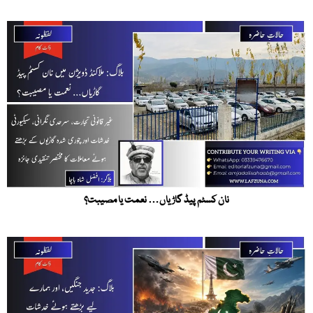
نان کسٹم پیڈ گاڑیاں… نعمت یا مصیبت؟