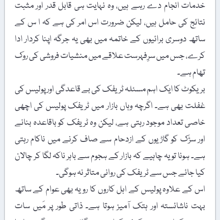
خدمات انجام دے رہے ہیں، وہ نہایت ہی قابل قدر اور مثبت
نتائج کی حامل ہیں، لیکن ضرورت اس امر کی ہے کہ ا س کے
ساتھ دوسری برائیوں کے خاتمہ میں بھی یہ جرگہ اپنا کردار ادا
کرے، جس میں سرِفہرست علاقے میں منشیات فروشی کی روک
تھام ہے۔
بریکوٹ کا ایک اہم مسئلہ ٹریفک کی بے قاعدگی اور پولیس کی
غفلت بھی ہے۔ اگرچہ وہاں بازار میں ٹریفک پولیس کی اچھی
خاصی تعداد موجود رہتی ہے، لیکن وہ ٹریفک کو باقاعدہ بنانے
اور سڑک کو گاڑیوں کے ازدحام سے صاف کرنے میں ناکام رہتی
ہے۔ ہونا تو یہ چاہیے کہ بازار کے ہجوم سے باہر ناکہ لگا کر چالان
کیا جائے جس سے ٹریفک کی روانی متاثر نہ ہوگی۔
اس کے علاوہ پولیس کے اہل کاروں کا رویہ بھی عوام کے ساتھ
بہت ناشائستہ اور ہتک آمیز ہوتا ہے۔ ذاتی طور پر مَیں سات