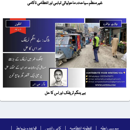
غیر منظم سیاحت، ماحولیاتی تباہی اور انتظامی ناکامی
بے ہنگم ٹریفک اور اس کا حل
ہم سے رابطہ
لفظونہ انتظامیہ
کاپی رائٹس
قواعد و ضوابط