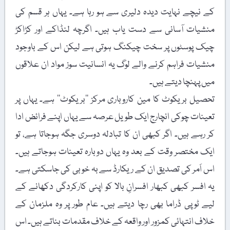
کے نیچے نہایت دیدہ دلیری سے ہو رہا ہے۔ یہاں ہر قسم کی
منشیات آسانی سے دست یاب ہیں۔ اگرچہ لنڈاکے اور کڑاکڑ
چیک پوسٹوں پر سخت چیکنگ ہوتی ہے لیکن اس کے باوجود
منشیات فراہم کرنے والے لوگ یہ انسانیت سوز مواد ان علاقوں
میں پہنچا دیتے ہیں۔
تحصیل بریکوٹ کا مین کاروباری مرکز ’’بریکوٹ‘‘ ہے۔ یہاں پر
تعینات چوکی انچارج ایک طویل عرصہ سے یہاں اپنے فرائض ادا
کر رہے ہیں۔ اگر کبھی ان کا تبادلہ دوسری جگہ ہوجاتا ہے، تو
ایک مختصر وقت کے بعد وہ یہاں دوبارہ تعینات ہوجاتے ہیں۔
اس اَمر کی تصدیق ان کے ریکارڈ سے بہ خوبی کی جاسکتی ہے۔
یہ افسر کبھی کبھار افسرانِ بالا کو اپنی کارکردگی دکھانے کے
لیے ٹوپی ڈراما بھی رچا دیتے ہیں۔ عام طور پر وہ ملزمان کے
خلاف انتہائی کمزور اور واقعہ کے خلاف مقدمات بناتے ہیں۔ اس