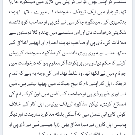
ستمبر کو اپنے بچوں کو لے کر اپنی ہی گاڑی میں مینگورہ جا رہا
تھا، تو بازار میں ایک ٹریفک سارجنٹ نے میرے ساتھ نہایت
بدتمیزی کی۔ مینگورہ جاکر میں نے ڈی پی او صاحب کو باقاعدہ
شکایتی درخواست دی اور اس سلسلے میں چند وکلا دوستوں سے
ملاقات کی۔ ڈی پی او صاحب نہایت احترام اور اچھے اخلاق کے
ساتھ ملے، اور میری پوری بات سن کر مذکورہ سارجنٹ کو پیش
کرنے کا حکم دیا۔ واپس بریکوٹ آکر معلوم ہوا کہ درخواست میں
جو نام میں نے لکھا تھا، وہ غلط تھا۔ اس کی وجہ یہ ہے کہ تمام
ٹریفک اہل کار اپنے نام کا بیج جیکٹ میں چھپا لیتے ہیں۔ مَیں
نے فوری طور پر ڈی پی او صاحب کے آفس میں فون کرکے نام کی
اصلاح کردی، لیکن مذکورہ ٹریفک پولیس اہل کار کے خلاف
کوئی کارروائی عمل میں نہ آسکی بلکہ مذکورہ سارجنٹ اور دیگر
پولیس اہل کاروں نے میرا مذاق بھی اڑایا جیسے مَیں نے ڈی پی او