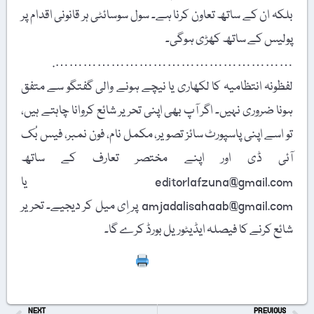
بلکہ ان کے ساتھ تعاون کرنا ہے۔ سول سوسائٹی ہر قانونی اقدام پر
پولیس کے ساتھ کھڑی ہوگی۔
…………………………………………….
لفظونہ انتظامیہ کا لکھاری یا نیچے ہونے والی گفتگو سے متفق
ہونا ضروری نہیں۔ اگر آپ بھی اپنی تحریر شائع کروانا چاہتے ہیں،
تو اسے اپنی پاسپورٹ سائز تصویر، مکمل نام، فون نمبر، فیس بُک
آئی ڈی اور اپنے مختصر تعارف کے ساتھ
editorlafzuna@gmail.com یا
amjadalisahaab@gmail.com پر اِی میل کر دیجیے۔ تحریر
شائع کرنے کا فیصلہ ایڈیٹوریل بورڈ کرے گا۔
Print
NEXT
PREVIOUS