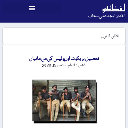
ایڈیٹر: امجد علی سحاب
تحصیل بریکوٹ اور پولیس کی من مانیاں
افضل شاہ باچا
ستمبر 15, 2020