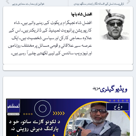
ترقی پسند نسل کے افسانہ نگار راجندر سنگھ بیدی
خواتین اور ہمارے سماجی رویے
افضل شاہ باچا
افضل شاہ نجیگرام بریکوٹ کے رہنے والے ہیں۔ شاہ
کارپوریشن پرائیویٹ لمیٹیڈ کے ڈائریکٹر ہیں۔ اس کے
علاوہ سماجی کارکن اور سیاسی شخصیت ہیں۔ ایک
عرصہ سے علاقائی و قومی مسائل پر مختلف روزناموں
اور نیوز ویب سائٹس کے لیے لکھتے چلے آ رہے ہیں۔
ویڈیو گیلری
مزید