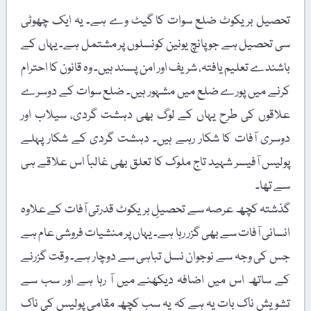
تحصیل بریکوٹ ضلع سوات کا گیٹ وے ہے۔ یہ ایک چھوٹی
سی تحصیل ہے جو پانچ یونین کونسلوں پر مشتمل ہے۔ یہاں کے
باشندے تعلیم یافتہ، شریف اور امن پسند ہیں۔ وہ قانون کا احترام
کرنے میں پورے ضلع میں مشہور ہیں۔ ضلع سوات کے دوسرے
علاقوں کی طرح یہاں کے لوگ بھی دہشت گردی، سیلاب اور
دوسری آفات کا شکار رہے ہیں۔ دہشت گردی کے شکار پہلے
پولیس آفیسر شہید تاج ملوک کا تعلق بھی غالباً اس علاقے ہی
سے تھا۔
گذشتہ کچھ عرصہ سے تحصیلِ بریکوٹ قدرتی آفات کے علاوہ
انسانی آفات سے بھی گزر رہا ہے۔ یہاں پر منشیات فروشی عام ہے
جس کی وجہ سے نوجوان نسل تباہی سے دوچار ہے۔ وقت گزرنے
کے ساتھ اس میں اضافہ دیکھنے میں آ رہا ہے اور سب سے
تشویش ناک بات یہ ہے کہ یہ سب کچھ مقامی پولیس کی ناک