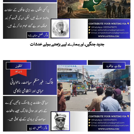
جدید جنگیں، اور ہمارے لیے بڑھتے ہوئے خدشات