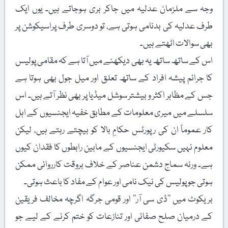
وجہ سے ملزمان عدلیہ میں جاکر بری ہوجاتے ہیں۔ یوں ایک
طرف عدلیہ کی بدنامی ہوتی ہے، تو دوسری طرف پراسیکوشن پر
بھی سوالات اٹھتے ہیں۔
اس کے ساتھ ساتھ یہ بھی دیکھنے میں آتا ہے کہ مقامی پولیس
کا جرائم پیشہ افراد کے ساتھ تعلق اور میل جول بھی ہوتا ہے
جس کے مظاہر اکثر و بیشتر سوشل میڈیا پر بھی نظر آتے ہیں۔ اس
سلسلے میں میری معلومات کے مطابق خفیہ ایجنسیوں کے اہل
کار عموماً ان کی رپورٹس حکامِ بالا کو بیچتے رہتے ہیں، لیکن
معلوم نہیں سکیورٹی ایجنسیوں کے مابین رابطوں کا فقدان کیوں
ہے۔ ورنہ سماج دشمن عناصر کے خلاف بروقت کارروائی ممکن
ہوتی جو پولیس کی نیک نامی اور عوام کے مفاد کا باعث ہوتی۔
بریکوٹ میں ’’ڈی سی آر‘‘ اور قومی جرگہ اگرچہ مخالف فریقین
کے درمیان صلح صفائی اور تنازعات کو ختم کرنے کے لیے جو