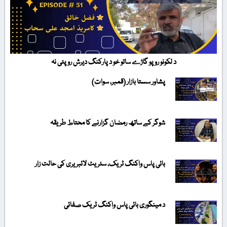
د لکونو روپو گاڑے ساتو خو د پارکنگ دیرش روپئی نہ
پشاور سستا بازار (قمبر، سوات)
شوگر کے ساتھ رمضان گزارنے کا محتاط طریقہ
بائی پاس واکنگ ٹریک، سٹریٹ لائبریری کی حالت زار
د مینگوری بائی پاس واکنگ ٹریک صفائی