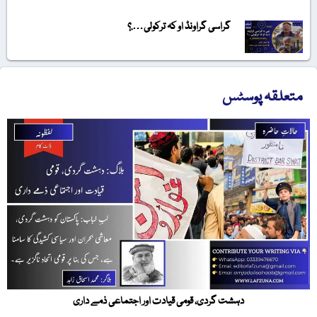
گراسی گراونڈ او کہ ترکولی….؟
متعلقہ پوسٹس
دہشت گردی، قومی قیادت اور اجتماعی ذمے داری