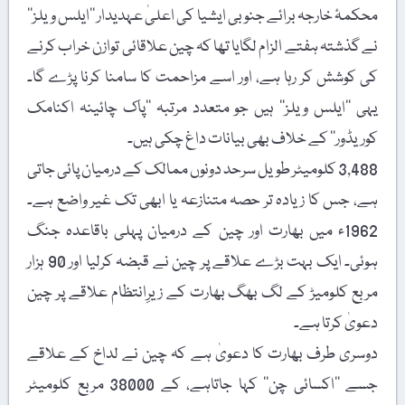
محکمۂ خارجہ برائے جنوبی ایشیا کی اعلیٰ عہدیدار ’’ایلس ویلز‘‘
نے گذشتہ ہفتے الزام لگایا تھا کہ چین علاقائی توازن خراب کرنے
کی کوشش کر رہا ہے، اور اسے مزاحمت کا سامنا کرنا پڑے گا۔
یہی ’’ایلس ویلز‘‘ ہیں جو متعدد مرتبہ ’’پاک چائینہ اکنامک
کوریڈور‘‘ کے خلاف بھی بیانات داغ چکی ہیں۔
3,488 کلومیٹر طویل سرحد دونوں ممالک کے درمیان پائی جاتی
ہے، جس کا زیادہ تر حصہ متنازعہ یا ابھی تک غیر واضع ہے۔
1962ء میں بھارت اور چین کے درمیان پہلی باقاعدہ جنگ
ہوئی۔ ایک بہت بڑے علاقے پر چین نے قبضہ کرلیا اور 90 ہزار
مربع کلومیڑ کے لگ بھگ بھارت کے زیرِانتظام علاقے پر چین
دعویٰ کرتا ہے۔
دوسری طرف بھارت کا دعویٰ ہے کہ چین نے لداخ کے علاقے
جسے ’’اکسائی چن‘‘ کہا جاتاہے، کے 38000 مربع کلومیٹر