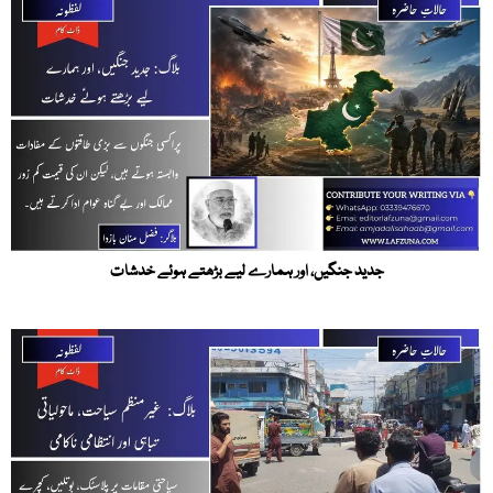
جدید جنگیں، اور ہمارے لیے بڑھتے ہوئے خدشات