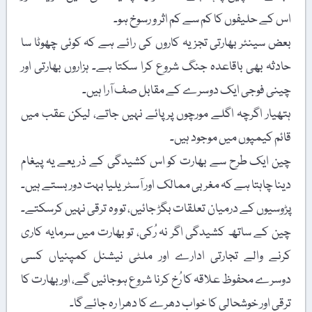
اس کے حلیفوں کا کم سے کم اثر و رسوخ ہو۔
بعض سینئر بھارتی تجزیہ کاروں کی رائے ہے کہ کوئی چھوٹا سا
حادثہ بھی باقاعدہ جنگ شروع کرا سکتا ہے۔ ہزاروں بھارتی اور
چینی فوجی ایک دوسرے کے مقابل صف آرا ہیں۔
ہتھیار اگرچہ اگلے مورچوں پر پائے نہیں جاتے، لیکن عقب میں
قائم کیمپوں میں موجود ہیں۔
چین ایک طرح سے بھارت کو اس کشیدگی کے ذریعے یہ پیغام
دینا چاہتا ہے کہ مغربی ممالک اور آسٹریلیا بہت دور بستے ہیں۔
پڑوسیوں کے درمیان تعلقات بگڑ جائیں، تو وہ ترقی نہیں کرسکتے۔
چین کے ساتھ کشیدگی اگر نہ رُکی، تو بھارت میں سرمایہ کاری
کرنے والے تجارتی ادارے اور ملٹی نیشنل کمپنیاں کسی
دوسرے محفوظ علاقہ کا رُخ کرنا شروع ہوجائیں گے، اور بھارت کا
ترقی اور خوشحالی کا خواب دھرے کا دھرا رہ جائے گا۔