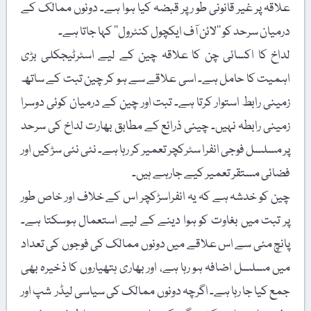
علاقہ پر غیر قانونی طو رپر قبضہ کیا ہوا ہے۔ دونوں ممالک کے
درمیان سرحد کو ’’لائن آف ایکچول کنٹرول‘‘ کہا جاتا ہے۔
لداخ کا اکسائی چن کا علاقہ چین کے لیے اسٹرٹیجکلی بڑی
اہمیت کا حامل ہے۔ اسی علاقے سے ہو کر چین تبت کے ساتھ
زمینی رابط استوار کرتا ہے۔ تبت اور چین کے درمیان کوئی دوسرا
زمینی رابطہ نہیں۔ چینی ذرائع کے مطابق بھارت لداخ کی سرحد
پر مسلسل فوجی انفرا سٹرکچر تعمیر کر رہا ہے۔ نئی نئی سڑکیں اور
فضائی مستقر تعمیر کیے جارہے ہیں۔
چین کو خدشہ ہے کہ یہ انفراسڑکچر اس کے خلاف اور خاص طور
پر تبت میں بغاوت کو ہوا دینے کے لیے استعمال ہوسکتا ہے۔
پانچ مئی سے اس علاقے میں دونوں ممالک کی فوجوں کی تعداد
میں مسلسل اضافہ ہو رہا ہے، اور بھاری ہتھیاروں کا ذخیرہ بھی
جمع کیا جا رہا ہے۔ اگرچہ دونوں ممالک کی سیاسی لیڈر شپ اور