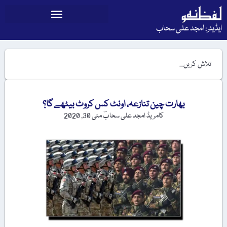
ایڈیٹر: امجد علی سحاب
بھارت چین تنازعہ، اونٹ کس کروٹ بیٹھے گا؟
کامریڈ امجد علی سحابؔ
مئی 30, 2020