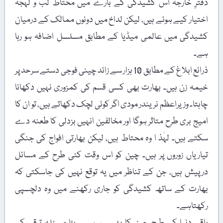
دفترِ خارجہ اس کشیدگی کے بارے میں محتاط لب و لہجہ
اختیار کیے ہوئے ہیں، لیکن لداخ میں دونوں ممالک کے درمیان
کشیدگی میں عالمی میڈیا کے مطابق مسلسل اضافہ ہو رہا
ہے۔
ذرائع ابلاغ کے مطابق 10 ہزار سے زائد چینی فوجی دستے سرحد پر
خیمہ زن ہیں۔ بھارت بھی کسی قسم کی کمزوری نہیں دکھانا
چاہتا۔ وزیراعظم نریندر مودی اگر کوئی لچک دکھاتے ہیں، تو ان کا
امیج بری طرح متاثر ہوگا اور مخالفین انہیں بزدلی کا طعنہ دے
سکتے ہیں۔ لہٰذ ا وہ محتاط ہیں، لیکن بھارتی افواج کی جنگی
تیاریاں زوروں پر ہیں۔ چین کو اس وقت کئی طرح کے مسائل
درپیش ہیں، جن کے تناظر میں یہ توقع نہیں کی جاسکتی کہ
بھارت کے ساتھ کشیدگی کو جاری رکھنے میں وہ دلچسپی
رکھتاہے۔