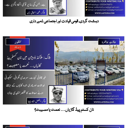
دہشت گردی، قومی قیادت اور اجتماعی ذمے داری
نان کسٹم پیڈ گاڑیاں… نعمت یا مصیبت؟