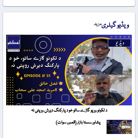
ویڈیو گیلری
مزید
د لکونو روپو گاڑے ساتو خو د پارکنگ دیرش روپئی نہ
پشاور سستا بازار (قمبر، سوات)