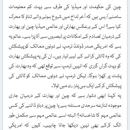
چین کی حکومت اور میڈیا کی طرف سے بہت کم معلومات
سامنے آرہی ہیں کہ آخر لداخ میں شروع ہونے والے تناؤ کا محرک
کیا ہے؟ اس کے برعکس بھارتی اور عالمی میڈیا چین اور بھارت
کے درمیان تصادم کے امکانات پر تبصروں سے اَٹا پڑا ہے۔ عالم یہ
ہے کہ امریکی صدر ڈونلڈ ٹرمپ نے دونوں ممالک کو پیشکش
کی کہ وہ ثالثی کرانے کے لیے تیار ہیں۔ ان کی یہ پیشکش بھارت
کو بہت گراں گزری کہ انہیں ٹرمپ سے توقع تھی کہ وہ بھارت کی
پشت پر کھڑا ہوگا، لیکن ٹرمپ نے دونوں ممالک کو ثالثی کی
پیشکش کرکے ایک ہی پلڑے میں تولا۔
یہ کہنا ابھی دشوار ہے کہ چین اور بھارت کے درمیان جاری
موجودہ تنازعہ سرحدی مسئلہ ہے یا چین پر دباؤ ڈالنے کی کسی
عالمی مہم کا شاخسانہ؟ البتہ اسے عالمی مہم سے مکمل طور
الگ کرکے بھی نہیں دیکھا جانا چاہیے۔ کیوں کہ امریکی