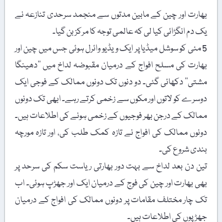
بھارت اور چین کے مابین مدتوں سے منجمد سرحدی تنازعہ نے
یک دم انگڑائی کیا لی کہ عالمی توجہ کا مرکز بن گیا۔
5 مئی کو سوشل میڈیا پر ایک ویڈیو وائرل ہوئی جس میں چین اور
بھارت کی مسلح افواج کے درمیان مقبوضہ لداخ میں ’’دھینگا
مشتی‘‘ دکھائی گئی۔ دو دنوں تک دونوں ممالک کے فوجی ایک
دوسرے کو لاتوں اور مکوں سے زخمی کرتے رہے۔ ابھی تک دونوں
ممالک کے درجن بھر فوجیوں کے زخمی ہونے کی اطلاعات ہیں۔
دونوں ممالک کی افواج نے تازہ کمک طلب کی، اور تازہ مورچہ
بندی شروع کی۔
تین دن بعد لداخ سے بہت دور بھارتی ریاست سکم کی سرحد پر
بھی بھارت اور چین کی فوج کے درمیان ایک اور جھڑپ ہوئی۔ اب
تک چار مختلف مقامات پر دونوں ممالک کی افواج کے درمیان
جھڑپوں کی اطلاعات ہیں۔