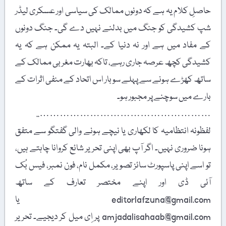
حاصلِ کلام یہ ہے کہ دونوں ممالک کی سیاسی اور عسکری لیڈر
شپ کشیدگی کو جنگ میں بدلنے نہیں دے گی۔ جنگ دونوں
کے مفاد میں ہے اور نہ دنیا کے۔ البتہ یہ ممکن ہے کہ یہ
کشیدگی کچھ عرصہ جاری رہے، تاکہ بھارت مغربی ممالک کے
ساتھ کھڑے ہونے سے پہلے سو بار اس اتحاد کے منفی اثرات کے
بارے میں سوچنے پر مجبور ہو۔
……………………………………………..
لفظونہ انتظامیہ کا لکھاری یا نیچے ہونے والی گفتگو سے متفق
ہونا ضروری نہیں۔ اگر آپ بھی اپنی تحریر شائع کروانا چاہتے ہیں،
تو اسے اپنی پاسپورٹ سائز تصویر، مکمل نام، فون نمبر، فیس بُک
آئی ڈی اور اپنے مختصر تعارف کے ساتھ
editorlafzuna@gmail.com یا
amjadalisahaab@gmail.com پر اِی میل کر دیجیے۔ تحریر