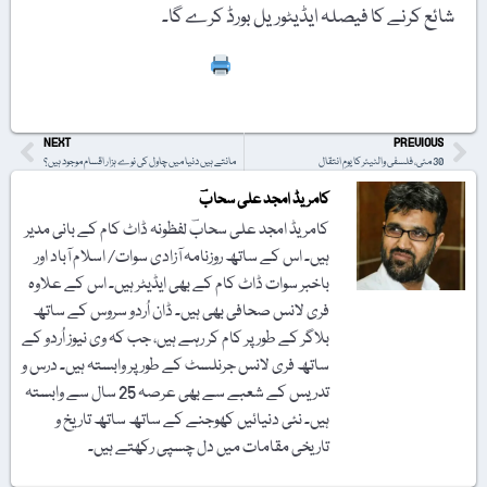
شائع کرنے کا فیصلہ ایڈیٹوریل بورڈ کرے گا۔
Print
NEXT
PREVIOUS
30 مئی، فلسفی والٹیئر کا یومِ انتقال
مانتے ہیں دنیا میں چاول کی نوے ہزار اقسام موجود ہیں؟
کامریڈ امجد علی سحابؔ
کامریڈ امجد علی سحابؔ لفظونہ ڈاٹ کام کے بانی مدیر
ہیں۔ اس کے ساتھ روزنامہ آزادی سوات/ اسلام آباد اور
باخبر سوات ڈاٹ کام کے بھی ایڈیٹر ہیں۔ اس کے علاوہ
فری لانس صحافی بھی ہیں۔ ڈان اُردو سروس کے ساتھ
بلاگر کے طور پر کام کر رہے ہیں، جب کہ وی نیوز اُردو کے
ساتھ فری لانس جرنلسٹ کے طور پر وابستہ ہیں۔ درس و
تدریس کے شعبے سے بھی عرصہ 25 سال سے وابستہ
ہیں۔ نئی دنیائیں کھوجنے کے ساتھ ساتھ تاریخ و
تاریخی مقامات میں دل چسپی رکھتے ہیں۔