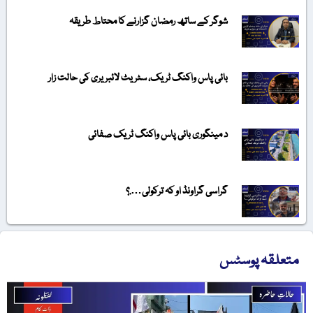
شوگر کے ساتھ رمضان گزارنے کا محتاط طریقہ
بائی پاس واکنگ ٹریک، سٹریٹ لائبریری کی حالت زار
د مینگوری بائی پاس واکنگ ٹریک صفائی
گراسی گراونڈ او کہ ترکولی….؟
متعلقہ پوسٹس