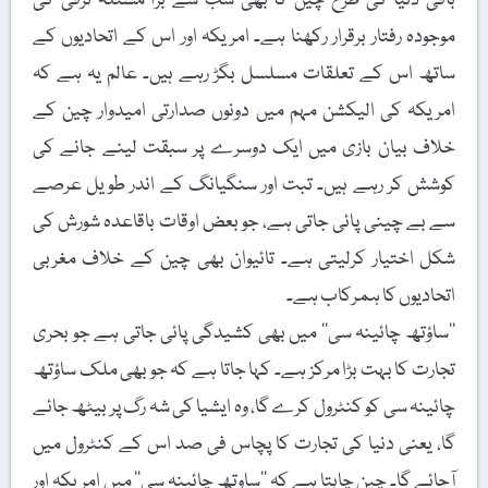
باقی دنیا کی طرح چین کا بھی سب سے بڑا مسئلہ ترقی کی
موجودہ رفتار برقرار رکھنا ہے۔ امریکہ اور اس کے اتحادیوں کے
ساتھ اس کے تعلقات مسلسل بگڑ رہے ہیں۔ عالم یہ ہے کہ
امریکہ کی الیکشن مہم میں دونوں صدارتی امیدوار چین کے
خلاف بیان بازی میں ایک دوسرے پر سبقت لینے جانے کی
کوشش کر رہے ہیں۔ تبت اور سنگیانگ کے اندر طویل عرصے
سے بے چینی پائی جاتی ہے، جو بعض اوقات باقاعدہ شورش کی
شکل اختیار کرلیتی ہے۔ تائیوان بھی چین کے خلاف مغربی
اتحادیوں کا ہمرکاب ہے۔
’’ساؤتھ چائینہ سی‘‘ میں بھی کشیدگی پائی جاتی ہے جو بحری
تجارت کا بہت بڑا مرکز ہے۔ کہا جاتا ہے کہ جو بھی ملک ساؤتھ
چائینہ سی کو کنٹرول کرے گا، وہ ایشیا کی شہ رگ پر بیٹھ جائے
گا، یعنی دنیا کی تجارت کا پچاس فی صد اس کے کنٹرول میں
آجائے گا۔ چین چاہتا ہے کہ ’’ساوتھ چائینہ سی‘‘ میں امریکہ اور