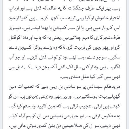
ہے۔ پھر ایک طرف جنگلات کا یہ ظالمانہ قتل ہے اور اربابِ
اختیار خاموش تو کیا وہی تو یہ سب کچھ کررہے ہیں کہ یا تو خود
اس کاروبار میں ہیں، یا ان سے کمیشن یا بھتا لیتے ہیں۔ دوسری
طرف شجرکاری کا مہم چلاتے ہیں، یعنی یہ کہ باپ اور دادا کو قتل
کرو او رپھر بچوں کی تربیت کرو، تاکہ وہ بڑے ہوکر آکسیجن دے
سکیں۔ سو جو دے رہے تھے، وہ تو تم نے قتل کردیے اور جو اَب
لگارہے ہیں، وہ تو کئی سال تک اتنی آکسیجن دینے کے قابل ہی
نہیں ہوں گے،کیا عقل مندی ہے۔
مزیدظلم سوسائٹی پر سو سائٹی بن رہی ہے کہ تعمیرات میں
گھپلے بہت ہوسکتے ہیں، اور ہیں بھی وہ زرعی زمینوں پر۔ اس کو
کہتے ہیں ترقی ۔ عجیب ترقی ہے کہ زمین کا پیداوار ختم کیا گیا۔
یہ معکوس ترقی ہے اور جو زرعی زمینیں ہیں ان کو ہم آرام کرنے
نہیں دیتے۔ سو ان کی صلاحیتیں دن بدن کمزور ہوتی جاتی ہیں۔