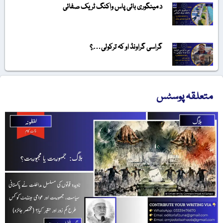
د مینگوری بائی پاس واکنگ ٹریک صفائی
گراسی گراونڈ او کہ ترکولی….؟
متعلقہ پوسٹس