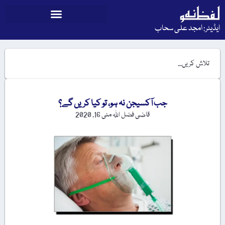
ایڈیٹر: امجد علی سحاب
جب آکسیجن نہ ہو، تو کیا کریں گے؟
قاضی فضل اللہ
مئی 16, 2020