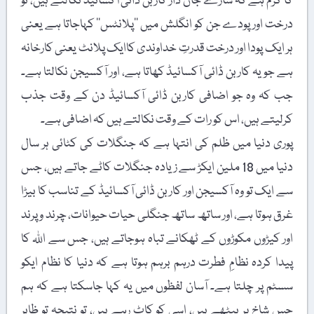
کا کرم ہے کہ سارے جان دار کاربن ڈائی آکسائیڈ نکالتے ہیں، تو
درخت اور پودے جن کو انگلش میں ’’پلانٹس‘‘ کہاجاتا ہے یعنی
ہر ایک پودا اور درخت قدرتِ خداوندی کاایک پلانٹ یعنی کارخانہ
ہے جو یہ کاربن ڈائی آکسائیڈ کھاتا ہے، اور آکسیجن نکالتا ہے۔
جب کہ وہ جو اضافی کاربن ڈائی آکسائیڈ دن کے وقت جذب
کرلیتے ہیں، اس کو رات کے وقت نکالتے ہیں کہ اضافی ہے۔
پوری دنیا میں ظلم کی انتہا ہے کہ جنگلات کی کٹائی ہر سال
دنیا میں 18 ملین ایکڑ سے زیادہ جنگلات کاٹے جاتے ہیں، جس
سے ایک تو وہ آکسیجن اور کاربن ڈائی آکسائیڈ کے تناسب کا بیڑا
غرق ہوتا ہے، اور ساتھ ساتھ جنگلی حیات حیوانات، چرند و پرند
اور کیڑوں مکوڑوں کے ٹھکانے تباہ ہوجاتے ہیں، جس سے اللہ کا
پیدا کردہ نظامِ فطرت درہم برہم ہوتا ہے کہ دنیا کا نظام ایکو
سسٹم پر چلتا ہے۔ آسان لفظوں میں یہ کہا جاسکتا ہے کہ ہم
جس شاخ پر بیٹھے ہیں، اسی کو کاٹ رہے ہیں، تو نتیجہ تو ظاہر