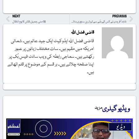
NEXT
PREVIOUS
شاہد آفریدی نے کس کے بلّے سے تیز ترین سنچری بنائی تھی؟
16 مئی، جمیل نقش کا یومِ انتقال
قاضی فضل اللہ
قاضی فضل اللہ ایڈوکیٹ ایک جید عالم ہیں۔ شمالی
امریکہ میں مقیم ہیں۔ سات مختلف زبانوں پر عبور
رکھتے ہیں۔ سماجی رابطہ کی ویب سائٹ فیس بُک پر
اپنا صفحہ چلاتے ہیں۔ ہر قسم کے موضوع پر قلم اٹھاتے
ہیں۔
ویڈیو گیلری
مزید