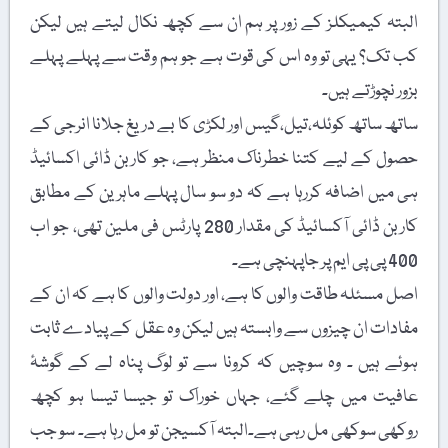
البتہ کیمیکلز کے زور پر ہم ان سے کچھ نکال لیتے ہیں لیکن
کب تک؟ یہی تو وہ اس کی قوت ہے جو ہم وقت سے پہلے پہلے
بزور نچوڑتے ہیں۔
ساتھ ساتھ کوئلہ،تیل،گیس اور لکڑی کا بے دریغ جلانا انرجی کے
حصول کے لیے کتنا خطرناک منظر ہے، جو کاربن ڈائی اکسائیڈ
ہی میں اضافہ کررہا ہے کہ دو سو سال پہلے ماہرین کے مطابق
کاربن ڈائی آکسائیڈ کی مقدار 280 پارٹس فی ملین تھی، جو اب
400 پی پی ایم پر جاپہنچی ہے۔
اصل مسئلہ طاقت والوں کا ہے، اور دولت والوں کا ہے کہ ان کے
مفادات ان چیزوں سے وابستہ ہیں لیکن وہ عقل کے پیادے ثابت
ہوئے ہیں ۔ وہ سوچیں کہ کرونا سے تو لوگ پناہ لے کے گوشۂ
عافیت میں چلے گئے، جہاں خوراک تو جیسا تیسا ہو کچھ
روکھی سوکھی مل رہی ہے۔البتہ آکسیجن تو مل رہا ہے۔ سو جب