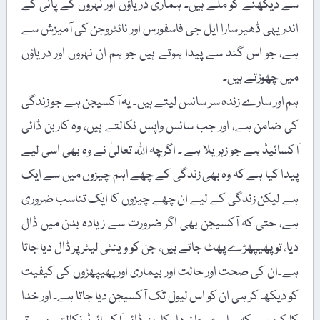
سے دیکھنے کو ملے ہیں۔ ہماری دریاؤں اور نہروں کے پانی کے
اندر یہی ڈھیر سارا ایل جی فاسفورس اور نائٹروجن کی آمیزش سے
ہے، جو اس گند سے پیدا ہوتے ہیں جو ہم ان نہروں اور دریاؤں
میں چھوڑتے ہیں۔
ہم اور سارے زندہ سر سانس لیتے ہیں۔ یہ آکسیجن ہے جو زندگی
کی ضامن ہے، اور جب سانس واپس نکالتے ہیں، وہ کاربن ڈائی
آکسائیڈ ہے جو زہریلا ہے ۔ اگرچہ اللہ تعالیٰ نے وہ بھی اسی لیے
پیدا کیا ہے کہ وہ بھی زندگی کے چھے اہم چیزوں میں سے ایک
ہے لیکن زندگی کے لیے ان چھے چیزوں کا ایک تناسب ضروری
ہے، حتی کہ آکسیجن بھی اگر ضرورت سے زیادہ بدن میں ڈال
دیا، تو پھیپھڑے پھٹ جاتے ہیں، جن کو وینٹی لیٹر پر ڈال دیا جاتا
ہے۔ان کی صحت اور حالت اور بیماری اور پھیپھڑوں کی کیفیت
کو دیکھ کر ہی ان کو اس لیول تک آکسیجن دیا جاتا ہے۔ اور خدا