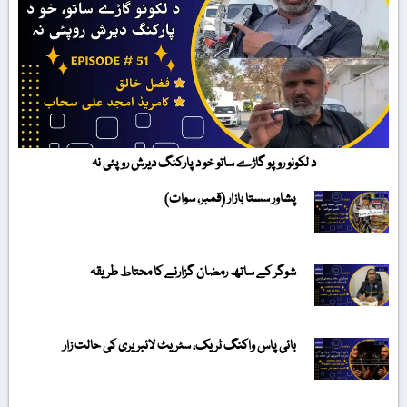
د لکونو روپو گاڑے ساتو خو د پارکنگ دیرش روپئی نہ
پشاور سستا بازار (قمبر، سوات)
شوگر کے ساتھ رمضان گزارنے کا محتاط طریقہ
بائی پاس واکنگ ٹریک، سٹریٹ لائبریری کی حالت زار