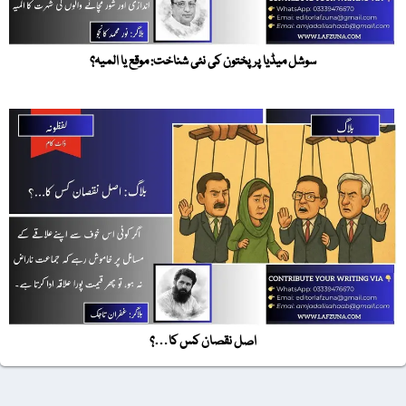
سوشل میڈیا پر پختون کی نئی شناخت: موقع یا المیہ؟
اصل نقصان کس کا…؟