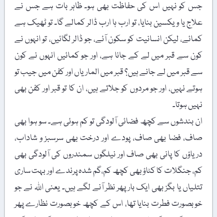
جس کو نہیں اس کی حفاظت بھی ہو۔ ظاہر بات ہے جس نے
علاج یا ویکسین بنایا، تو ارب ہا ارب ڈالر کمالے گا۔ تو ٹھیک ہے
کمائے، لیکن انسانیت کو سکون آئے، جو ڈالر لگائیں، تو انہوں نے
کون سے قبر میں لے کے جانا ہے، اور جو کمائیں انہوں نے کون
سے قبر میں لے جانے ہیں؟ قبر میں الماریاں اور کفن میں جیب تو
ہوتے نہیں، اور جو مردوں کو جلاتے ہیں، ان کا تو قبر اور کفن بھی
نہیں ہوتا۔
ان بندشوں سے کچھ فضائی آلودگی تو کم ہوئی ہے۔ سو ہوا بھی
صاف، فضا بھی صاف، پودے اور درخت بھی سرسبز و شاداب،
دریاؤں کا پانی بھی صاف اور نیلگوں سمندروں کی آلودگی بھی
کم، جنگلات کا کٹاؤ بھی کچھ کم،گم شدہ پرندے اور بہت ساری
تتلیاں یا بگز بھی ایک بار پھر نظر آنے لگے ہیں۔ یعنی اللہ نے جو
خوبصورت فطرت بنایا تھا، اس کے کچھ خوبصورت نظارے پھر