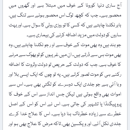
آج ساری دنیا کورونا کے خوف میں مبتلا ہے اور گھروں میں
محصور ہے۔ جب کہ کچھ لوگ اس محصور ہونے سے تنگ ہیں،
باہر نکلنا چاہتے ہیں کہ کسی کا تو روزی روٹی کا سوال ہے، اور بہت
ساروں کو دولت میں مزید اضافہ کرنے کی بیماری ہے۔
جو بند ہیں وہ بھی موت کے خوف سے او ر جو نکلنا چاہتے ہیں، وہ
بھی موت ہی سے ڈرتے ہیں۔ ان میں غریبوں کو تو بھوک سے مرنے
کا خوف ہے، جب کہ دولت کے حریص تو دولت وثروت کا اضافہ
رکنے ہی کو موت تصور کرتے ہیں۔ یہ تو چوں کہ ایک ایسی بلا اور
وبا آئی ہے جو جلدی ایک دوسرے کو لگتی بھی ہے۔ اس سے
اموات بھی واقع ہوتی ہیں لیکن جس انداز سے اس کے خوف کا
پروپیگنڈا یا تشہیر کی جاتی ہے، اس نے اس کو اس کے اصل
خطرے سے زیادہ خطرناک بنا دیا ہے۔ اس کا علاج خدا کرے
جلدی نکل آئے، اور ویکسین بھی، تاکہ مرض کا علاج بھی ہو اور