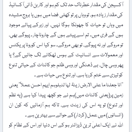
آکسیجن کی مقدار خطرناک حد تک کم ہو اور کاربن ڈائی آکسائیڈ
کی مقدار زیادہ ہو، تو وہاں پر تو کھلی فضا میں ہوں یا بروج مشیدہ
میں وہاں تو حیات کا جھونکا ہوگا نہیں، اور زہرکے پیالے موجود
ہوں گے فری میں۔ تم اسے پیتے ہوں گے چاروناچار ۔ پیوگے بھی،
تو مروگے اور نہ پیوگے، تو بھی مروگے۔ سو کیا اس کورونا پریکٹس
اور معمولات سے انسانیت کے ہوس ٹھکانے لگ جائیں گے؟ یا
پھر وہی چال، بے ڈھنگی اور وہی ظلم جو کائنات کے حیاتی تنوع
کو تیزی سے ختم کررہا ہے، اور تنوع ہی حیات ہے ۔
’’انا جعلنا ما علی الارض زینۃ لہا لنبلوہم ایہم احسن عملاً‘‘ یعنی
زمین پر(یعنی کائنات میں)ہم نے جو کچھ پیدا کیا ہے (یہ نظم
اور تنوع) تو یہ اس کی زینت ہے، تاکہ ہم آزمائیں کہ کون ان
(انسانوں) میں عمل (کردار)کے حوالے سے بہترین ہے ۔
اللہ نے ایک اعلیٰ ترین ڈیزائنر ہو کے اس دنیا اور اس کے نظام کو