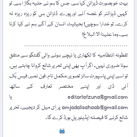
بہت خوبصورت ڈیزائن کیا ہے، جس کا ہم نے حلیہ بگاڑ ا ہے، تو
کہیں ڈیزائنر کو غصہ آئے اور پورے ڈئزائن ہی کو ریزہ ریزہ نہ
کرے۔ تو خدارا سوچیں! بحیثیت انسان کے آگے ہم نے کیا کرنا
ہے۔ وما علینا الا البلاغ!
……………………………………………
لفظونہ انتظامیہ کا لکھاری یا نیچے ہونے والی گفتگو سے متفق
ہونا ضروری نہیں۔ اگر آپ بھی اپنی تحریر شائع کروانا چاہتے ہیں،
تو اسے اپنی پاسپورٹ سائز تصویر، مکمل نام، فون نمبر، فیس بُک
آئی ڈی اور اپنے مختصر تعارف کے ساتھ
editorlafzuna@gmail.com یا
amjadalisahaab@gmail.com پر اِی میل کر دیجیے۔ تحریر
شائع کرنے کا فیصلہ ایڈیٹوریل بورڈ کرے گا۔
Print