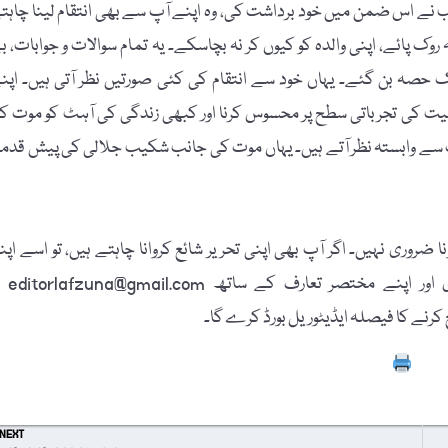
ب نے اس ضمن میں خود برداشت کی، وہ اپنے آپ سے بھی انتقام لینا چاہت
وک پائے، اپنی والدہ کو کیوں کر نہ بچاسکے۔ یہ تمام سوالات و جوابات، ب
ک حصہ بن گئے۔ یہاں خود سے انتقام کی کئی صورتیں نظر آتی ہیں۔ اپن
یفیت کی تجرباتی سطح پر محسوس کرنا اور کبھی زندگی کی آہٹ کو موت ک
ے وابستہ نظر آتے ہیں۔ یہاں موت کی جانب شکیب جلالی کی پیش قدم
 ضروری نہیں۔ اگر آپ بھی اپنی تحریر شائع کروانا چاہتے ہیں، تو اسے اپن
پاسپورٹ سائز تصویر، مکمل نام، فون نمبر، فیس بُک
Prin
NEXT