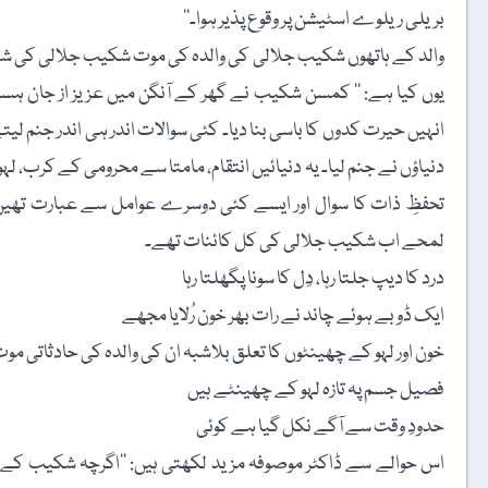
بریلی ریلوے اسٹیشن پر وقوع پذیر ہوا۔‘‘
والد کے ہاتھوں شکیب جلالی کی والدہ کی موت شکیب جلالی کی شخص
یوں کیا ہے: ’’ کمسن شکیب نے گھر کے آنگن میں عزیز از جان ہس
انہیں حیرت کدوں کا باسی بنا دیا۔ کئی سوالات اندر ہی اندر جنم ل
دنیاؤں نے جنم لیا۔ یہ دنیائیں انتقام، مامتا سے محرومی کے کرب، ل
تحفظِ ذات کا سوال اور ایسے کئی دوسرے عوامل سے عبارت تھیں۔ 
لمحے اب شکیب جلالی کی کل کائنات تھے۔
درد کا دیپ جلتا رہا، دِل کا سونا پگھلتا رہا
ایک ڈوبے ہوئے چاند نے رات بھر خون رُلایا مجھے
خون اور لہو کے چھینٹوں کا تعلق بلاشبہ ان کی والدہ کی حادثاتی موت
فصیل جسم پہ تازہ لہو کے چھینٹے ہیں
حدودِ وقت سے آگے نکل گیا ہے کوئی
اس حوالے سے ڈاکٹر موصوفہ مزید لکھتی ہیں: ’’اگرچہ شکیب کے 