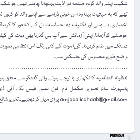
شکیب اپنے والد کو وہ صدمہ اور اذیت پہنچانا چاہتے تھے، جو شکی
تھے کہ بہ حیثیت بیٹا وہ اس خونی ڈرامے سے اپنے والد کو کیوں نہ ر
اختیاری، بے بسی اور تکلیف دِہ احساسات ان کے لاشعور کا کربنا
حوصلے کو آزمانا، اپنی آزمائش سے آپ ہی گذرنا بھی موت کی ک
دستک میں ضم کردینا۔ گویا موت کے کئی رنگ اس انتقامی صورت س
واضح طور پر محسوس کی جاسکتی ہے۔
…………………………………………………
لفظونہ انتظامیہ کا لکھاری یا نیچے ہونے والی گفتگو سے متفق ہونا
amjadalisahaab@gmail.com پر اِی میل کر دیجیے۔ تحریر شائع کرنے کا فیصلہ ایڈیٹوریل بورڈ کرے گا۔
t
PREVIOUS