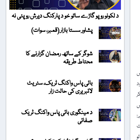
د لکونو روپو گاڑے ساتو خو د پارکنگ دیرش روپئی نہ
پشاور سستا بازار (قمبر، سوات)
شوگر کے ساتھ رمضان گزارنے کا
محتاط طریقہ
س
بائی پاس واکنگ ٹریک، سٹریٹ
د
لائبریری کی حالت زار
ر
ں
د مینگوری بائی پاس واکنگ ٹریک
:
صفائی
ت
و