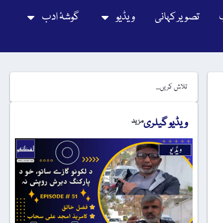
تصویر کہانی
ویڈیو
گوشۂ ادب
ویڈیو گیلری
مزید