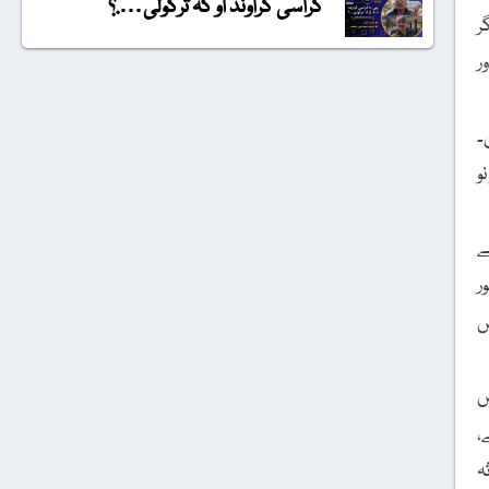
گراسی گراونڈ او کہ ترکولی….؟
ر
ر
۔
و
ے
ر
ض
س
،
ہ