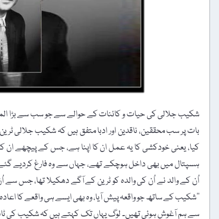
شکیب جلالی کی حیات و کائنات کے حوالے سے جو سب سے بڑا الم
بات پر سب محققین، ناقدین اور ادبا متفق ہیں کہ شکیب جلالی ٹرین
کیا، یعنی خودکشی کا یہ عمل ان کا اپنا ہے، جس کے پیچھے ان کے
ہسپتال میں بھی داخل ہوچکے تھے، جہاں سے وہ فارغ کردیے گئے 
اُن کے والد نے اُن کی والدہ کو ٹرین کے آگے دھکیلا تھا، جس سے 
’’شکیب کے ساتھ جو واقعہ پیش آیا، وہ بھی ایسے ہی واقعے کا اعادہ 
سے ہم آغوش ہوئی تھیں۔ لوگ یہاں تک کہتے ہیں کہ شکیب کی ٹانگ