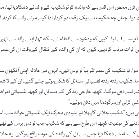
 فرق محض اس قدر ہے کہ والدہ کو تو شکیب کے والد نے دھکادیا تھا، مگ
ا۔ چناں چہ شکیب نے بیک وقت دو کردار ادا کیے مرنے والے کا کردار او
ٓپ سے لے لیا۔ کیوں کہ وہ خود سے انتقام لے سکتا تھا، اپنے والد سے نہیں
اثرات مرتب کردیے۔ کیوں کہ ان کی والدہ کے انتقال کے وقت ان کی عمر ن
ہوا، تو شکیب کی عمر تقریباً نو برس تھی۔ انہوں نے حادثہ اپنی آنکھوں س
اما، شکیب رفتہ رفتہ نفسیاتی مسائل کا شکار ہوتے چلے گئے۔ ان کے لا شعو
 کے لیے دفن ہوگیا۔ کچھ خارجی زندگی کے مسائل اور کچھ نفسیاتی امرا
یں: ’’شکیب جلالی کا پہلا اور بنیادی محرک ایک نفسیاتی حوالہ ہے۔ ا
 حادثے کی نوعیت کچھ اس طرح سے ہے کہ شکیب جب نو دس برس کے تھے
ین کے سامنے دھکا دیا جس سے ان کی والدہ کی موت واقع ہوگئی۔ یہ حادث