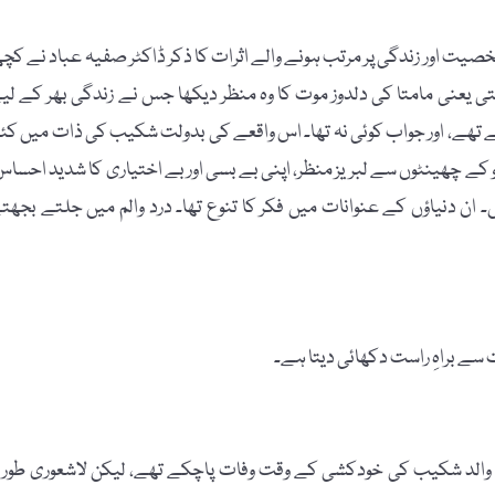
یت اور زندگی پر مرتب ہونے والے اثرات کا ذکر ڈاکٹر صفیہ عباد نے کچ
تی یعنی مامتا کی دلدوز موت کا وہ منظر دیکھا جس نے زندگی بھر کے لی
یتے تھے، اور جواب کوئی نہ تھا۔ اس واقعے کی بدولت شکیب کی ذات میں کئ
ہو کے چھینٹوں سے لبریز منظر، اپنی بے بسی اور بے اختیاری کا شدید احساس
ان دنیاؤں کے عنوانات میں فکر کا تنوع تھا۔ درد والم میں جلتے بجھت
 سے براہِ راست دکھائی دیتا ہے۔
والد شکیب کی خودکشی کے وقت وفات پاچکے تھے، لیکن لاشعوری طور پ