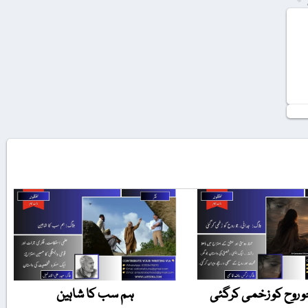
و روح کو زخمی کرگئی
ہم سب کا شاہین