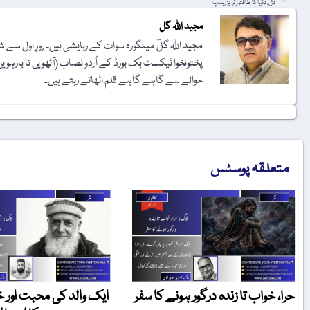
دل، دنیا کا طاقتور ترین پمپ
مجید اللہ گل
مجید اللہ گلؔ مینگورہ سوات کے رہایشی ہیں۔ روزِ اول سے 
پختونخوا ٹیکسٹ بُک بورڈ کے اُردو نصاب (آٹھویں تا ب
حوالے سے گاہے گاہے قلم اٹھاتے رہتے ہیں۔
متعلقہ پوسٹس
حرا، خواب تا زندہ درگور ہونے کا سفر
ایک والد کی محبت اور