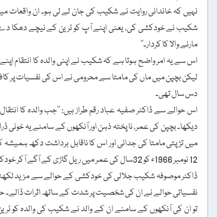
نہیں کہ خاندانی روایت نے شکیب کی جان لے لی ہو۔ ان واقعات میں
شکیب نے خودکشی کی، یعنی اپنے آپ کو ٹرین کے نیچے دھکا دے دی
مارنے والا کا کردار۔‘‘
اس سے یہ امر واضح ہوتا ہے کہ شکیب نے اپنی والدہ کا انتقام اپنے ا
لیکن بچپن میں ماں کی مامتا سے محرومی نے اس کی نفسیات پر کافی 
دس سال تھی۔
اس حوالے سے ڈاکٹر صفیہ عباد رقم طراز ہیں: ’’جب والدہ کا انتقال 
دیکھا۔ بچپن کی عمر، نا پختہ ذہن اور آنکھوں کے سامنے یہ خونی ڈر
میں تڑپتی مامتا کی جدائی اور اس کا ناقابل برداشت دکھ ہمیشہ
12 نومبر 1966ء کو 32سال کی عمر میں ریل گاڑی کے آگے آکر خودکشی کرلی اور سرگودھا میں دفن ہوئے۔‘‘
ڈاکٹر موصوفہ شکیب جلالی کی خودکشی کے حوالے سے مزید لکھتی ہ
نفسیاتی حوالے نے ان کی شخصیت پر شدت کے ساتھ اثرات ڈالے۔
تو ان کی آنکھوں کے سامنے ان کے والد نے شکیب کی والدہ کو ٹر