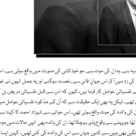
یہ ہے، وہ ان کی موت ہے، جو خودکشی کی صورت میں واقع ہوتی ہے۔ ا
 کی زد میں آکر اس جہانِ فانی سے رخصت ہوگئے اور یہ عمل انہوں نے خو
 نفسیاتی عوامل کار فرما ہیں۔ کیوں کہ اس سے قبل نفسیاتی مریض بن ک
تھے۔ لیکن یہ بھی ایک حقیقت ہے کہ اُن کے مذکورہ نفسیاتی عوامل می
اُن کی والدہ کی موت واقع ہوئی تھی۔ اس حوالے سے شہزاد احمد کا کہنا ہے
تھا جو پہلے سے وقوع پذیر ہوچکا تھا۔ ان کی والدہ بھی انہی حالات میں مو
یں بھی وہیں سے کٹیں جہاں سے اس کی والدہ کی کٹی تھیں۔ کہیں ایسا ت