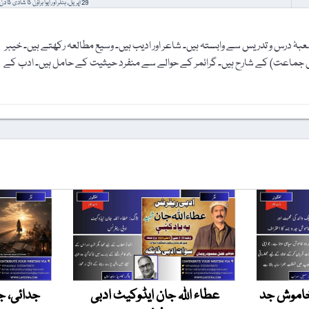
29 اپریل، ہٹلر اور ایوا براؤن کا شادی کا دن
شعبۂ درس و تدریس سے وابستہ ہیں۔ شاعر اور ادیب ہیں۔ وسیع مطالعہ رکھتے ہیں۔ خیبر
ارہویں جماعت) کے شارح ہیں۔ گرائمر کے حوالے سے منفرد حیثیت کے حامل ہیں۔ ادب کے
 خاموش جد
عطاء اللہ جان ایڈوکیٹ ادبی
جدائی، ج