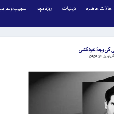
حالات حاضرہ
دینیات
روزنامچہ
عجیب و غریب
 کی وجۂ خودکشی
گل
اپریل 29, 2020