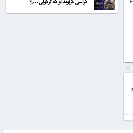
و
گراسی گراونڈ او کہ ترکولی….؟
ع