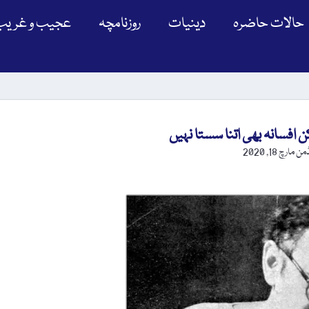
حالات حاضرہ
دینیات
روزنامچہ
عجیب و غریب
افسانہ بھی اتنا سستا نہیں
ڈمن
مارچ 18, 2020