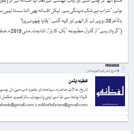
منٹو اُٹھ کر چلے گئے اور ایک گھنٹے کے بعد نیا افسانہ لے کر (بق
بولے: ’’شراب بے شک مہنگی ہے، لیکن افسانہ بھی اتنا سستا نہیں 
بالآخر 30 روپے لے کر اٹھے اور کہہ گئے: ’’بقایا چَھپنے پر!‘‘
(’’گر یاد رہے‘‘ از گلزارؔ، مطبوعہ ’’بُک کارنر‘‘، اشاعت، مئی 2019ء، صفحہ 24 سے انتخاب)
t
PREVIOUS
18 مارچ، ششی کپور کا یومِ پیدائش
لفظونہ ایڈمن
تاریخ، حالاتِ حاضرہ، سیاحت اور علم و ادب میں دل چسپی 
کروانا چاہتا ہے، تو اسے اپنی پاسپورٹ سائز تصویر، مکمل 
editorlafzuna@gmail.com یا amjadalisahaab@gmail.com پر اِی میل کر دیجیے۔ تحریر شائع کرنے کا فیصلہ ایڈیٹوریل بورڈ کرے گا۔