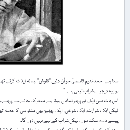
سنا ہے احمد ندیم قاسمیؔ جو اُن دنوں ’’نقوش‘‘ رسالہ ایڈٹ کرتے تھے
روپیہ دیجیے، شراب لینی ہے۔‘‘
اس بات میں ایک اور پہلو نمایاں ہوتا ہے منٹو کا۔ جانے سے پہل
لیکن ایک شرارت، ایک شوخی، ایک چھیڑ بھی منٹو ہی کا حصہ تھا۔
پیسے دے سکتا ہوں، لیکن شراب کے لیے نہیں دوں گا۔‘‘