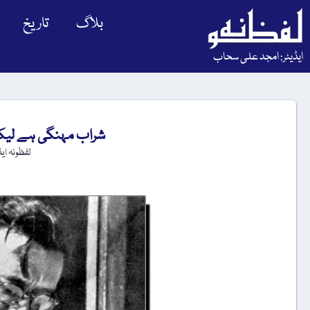
بلاگ
تاریخ
ایڈیٹر: امجد علی سحاب
شراب مہنگی ہے لیکن 
لفظونہ ای