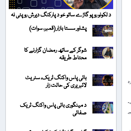
د لکونو روپو گاڑے ساتو خو د پارکنگ دیرش روپئی نہ
پشاور سستا بازار (قمبر، سوات)
شوگر کے ساتھ رمضان گزارنے کا
محتاط طریقہ
بائی پاس واکنگ ٹریک، سٹریٹ
ہ
لائبریری کی حالت زار
۔
د مینگوری بائی پاس واکنگ ٹریک
ے
صفائی