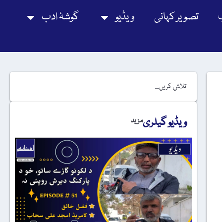
تصویر کہانی
ویڈیو
گوشۂ ادب
ویڈیو گیلری
مزید