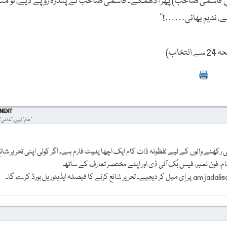
ولِ قاسمیؔ صاحب) پھر آدھمکے۔ قاسمیؔ صاحب نے پندرہ روپے دیے، تو منٹ
ہے، ندیم بھائی……!‘‘
Prin
NEXT
"عام” نہیں، "خاص”
رکھنے والوں کے لیے لفظونہ ڈاٹ کام ایک اچھا پلیٹ فارم ہے۔ اگر کوئی اپنی تحریر شائ
نام، فون نمبر، فیس بُک آئی ڈی اور اپنے مختصر تعارف کے ساتھ