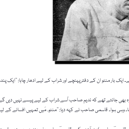
۔ ایک بار منٹو ان کے دفتر پہنچے اور شراب کے لیے ادھار چاہا: ’’ایک پندر
ے وہ بھی جانتے تھے کہ ندیم صاحب اُسے شراب کے لیے پیسے نہیں دیں گے
 وہی ہوا۔ قاسمی صاحب نے کہہ دیا: ’’منٹو، مَیں تمہیں افسانے کے لی