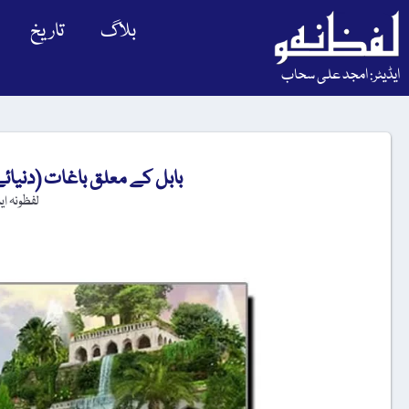
بلاگ
تاریخ
ایڈیٹر: امجد علی سحاب
بابل کے معلق باغات (دنیا
لفظونہ ا