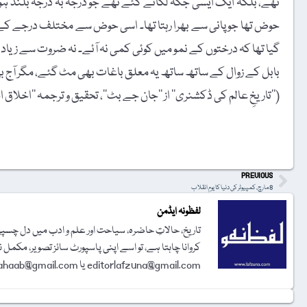
تھے، بلکہ ایک ایسی جگہ لگائے گئے تھے جو درجہ بہ درجہ بلند ہو
حوض تھا جو پانی سے بھرا رہتا تھا۔ اسی حوض سے مختلف درجے کے باغ
گیا تھا کہ درختوں کے نمو میں کوئی کمی نہ آئے۔ نہ ضروت سے زی
بابل کے زوال کے ساتھ ساتھ یہ معلق باغات بھی مٹ گئے، مگر آج ب
(’’تاریخِ عالم کی ڈکشنری‘‘ از ’’جان جے بٹ‘‘، تحقیق و ترجمہ ’’اخلاق احمد قادری‘‘، سنِ اشاعت
t
PREVIOUS
8 مارچ، کمپیوٹر کی دنیا کا یومِ انقلاب
لفظونہ ایڈمن
تاریخ، حالاتِ حاضرہ، سیاحت اور علم و ادب میں دل چسپی 
کروانا چاہتا ہے، تو اسے اپنی پاسپورٹ سائز تصویر، مکمل 
editorlafzuna@gmail.com یا amjadalisahaab@gmail.com پر اِی میل کر دیجیے۔ تحریر شائع کرنے کا فیصلہ ایڈیٹوریل بورڈ کرے گا۔