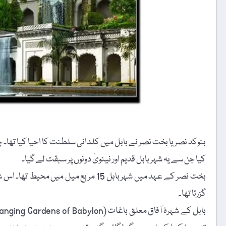
بنوکد نصر یا بخت نصر نے بابل میں کلدانی سلطنت کا احیا کیا تھا
کیا جن سے یہ شہر بابل قدیم اور نینویٰ دونوں پر سبقت لے گیا۔
بخت نصر کے عہد میں شہر بابل 15 مربع 
گزرتا تھا۔