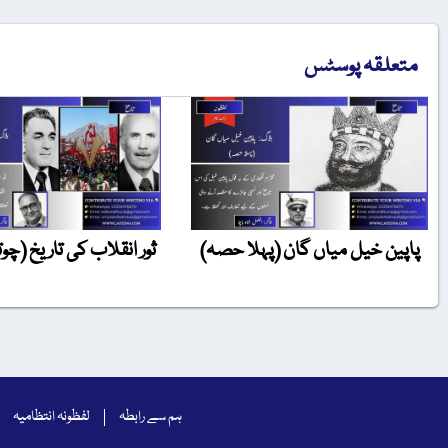
متعلقہ پوسٹس
پاپین خیل میاں گان (پہلا حصہ)
ثور انقلاب کی تاریخ (چ
ہم سے رابطہ
لفظونہ انتظامیہ