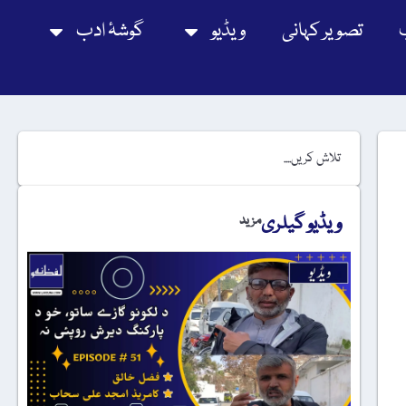
تصویر کہانی
ویڈیو
گوشۂ ادب
ویڈیو گیلری
مزید