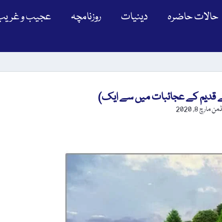
حالات حاضرہ
دینیات
روزنامچہ
عجیب و غریب
ئے قدیم کے عجائبات میں سے ایک)
یڈمن
مارچ 8, 2020