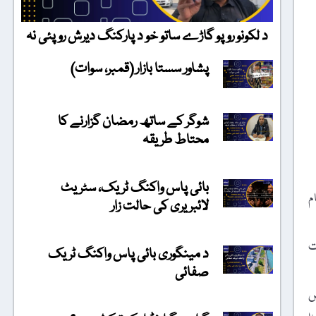
د لکونو روپو گاڑے ساتو خو د پارکنگ دیرش روپئی نہ
پشاور سستا بازار (قمبر، سوات)
شوگر کے ساتھ رمضان گزارنے کا
محتاط طریقہ
بائی پاس واکنگ ٹریک، سٹریٹ
م
لائبریری کی حالت زار
ت
د مینگوری بائی پاس واکنگ ٹریک
صفائی
یں