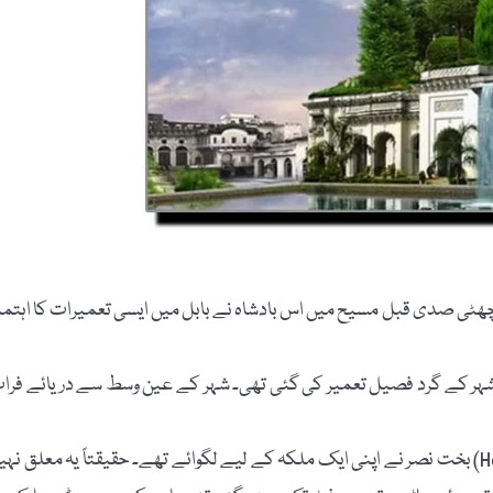
۔ چھٹی صدی قبل مسیح میں اس بادشاہ نے بابل میں ایسی تعمیرات کا اہتما
میل میں محیط تھا۔ اس شہر کے گرد فصیل تعمیر کی گئی تھی۔ شہر کے عین وسط سے دریائے فرا
بابل کے شہرۂ آفاق معلق باغات (Hanging Gardens of Babylon) بخت نصر نے اپنی ایک ملکہ کے لیے لگوائے تھے۔ حقیقتاً یہ معلق نہ