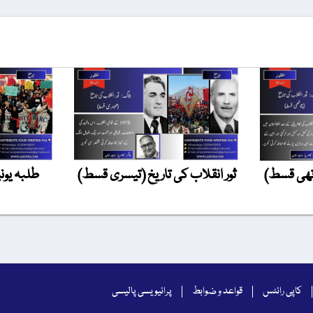
وتھی قسط)
ثور انقلاب کی تاریخ (تیسری قسط)
طلبہ یون
کاپی رائٹس
قواعد و ضوابط
پرائیویسی پالیسی