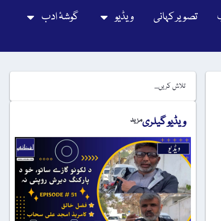
تصویر کہانی
ویڈیو
گوشۂ ادب
ویڈیو گیلری
مزید