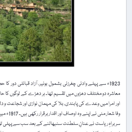
1923ء سے پہلے وادئی چغرزئی بشمول بونیر، آزاد قبائلی دور 
معاشرہ دو مختلف دھڑوں میں تقسیم تھا۔ ہر دھڑے کے لوگوں کا حاکم ا
اور امرا میں وعدے کی پابندی، بلا کی مہمان نوازی اور شجاعت و دل
وفا شعار 
سربراہِ ریاست نے عنانِ سلطنت سنبھالنے کے بعد سب سے پہلی ت