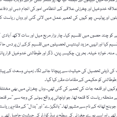
یل اور نصرت خیل قبیلوں نے قبضہ کیا تھا، پر لشکر کشی کرکے دوبارہ قبضہ کی
علاقہ خدوخیل اور چغرزئی علاقے کے انتظامی امور کی انجام دہی اور دفاع
ں اور پولیس چو کیوں کی تعمیر عمل میں لائی گئی اور وہاں ریاست ک
 چند حصوں میں تقسیم کیا۔ چار ہزار مربع میل اور سات لاکھ آبادی ک
سیم کیا اور انہیں مزید تینتیس تحصیلوں میں تقسیم کرکے ان پر دس حاک
ہ، خوازہ خیلہ، بحرین، چکیسر، پٹن، ڈگر اور طوطالئی خدوخیل قرار پائ
ریاست کی ذیلی تحصیل کی حیثیت سے پہچانا جانے لگا۔ زمینی وسعت کے پیش
ر طوطالئی کو حکیمی کے مقامات مقرر کیا گیا۔
وں اور قلعہ جات کی تعمیر کی گئی تھی۔ وہاں چغرزئی میں بھی مختل
ملحقہ ریاست کا قلعہ تھا، جو اونچائی پر واقع ہونے کی وجہ سے ’’سر قلعہ‘
 بنج تھانہ کے نام سے مشہور تھا۔ ’’بانگیڑے‘‘ اور ’’بدال‘‘ کے مقام پر ریاست
ی تھی، اور اسے پورے چغرزئی کی سطح پر ہیڈ کوارٹر کی حیثیت حاصل تھی۔