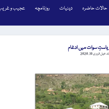
حالات حاضرہ
دینیات
روزنامچہ
عجیب و غریب
ریاستِ سوات میں ادغام
ند خیل
فروری 10, 2020