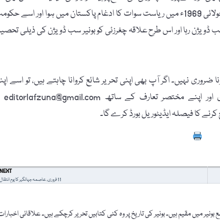
1969ء تک ضلع بونیر، ریاستِ سوات کا مضبوط بازو رہا۔ اٹھائیس جولائی 1969ء میں ریاست سوات کا ادغام پاکستان میں ہوا اور اسے حک
ڈویژن رہا اور اس طرح علاقہ چغرزئی کو بونیر سب ڈویژن کی ذیلی تحصی
 ضروری نہیں۔ اگر آپ بھی اپنی تحریر شائع کروانا چاہتے ہیں، تو اسے اپن
پاسپورٹ سائز تصویر، مکمل نام، فون نمبر، فیس بُک
Prin
NEXT
11 فروری، عاصمہ جہانگیر کا یومِ انتقال
یر میں مقیم ہیں۔ بونیر کی تاریخ پر وہ کئی کتابیں تحریر کرچکے ہیں۔ علاقائی اخبارات 