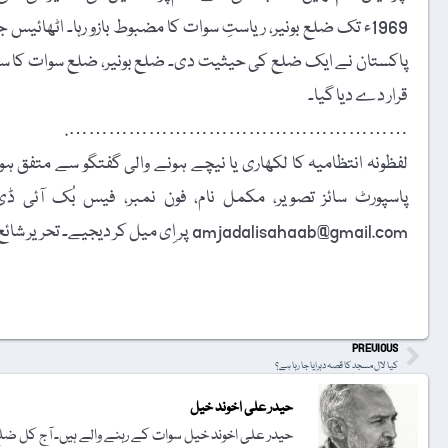
پاکستان نے ایک ضلع کی حیثیت دی۔ ضلع بونیر، ضلع سوات کا سب 
قرار دے دیا گیا۔
…………………………………………….
لفظونہ انتظامیہ کا لکھاری یا نیچے ہونے والی گفتگو سے متفق ہونا
amjadalisahaab@gmail.com پر اِی میل کر دیجیے۔ تحریر شائع کرنے کا فیصلہ ایڈیٹوریل بورڈ کرے گا۔
t
PREVIOUS
کیا لال مسجد کا قصہ دہرایا جا رہا ہے؟
حیدر علی اخوند خیل
حیدر علی اخوند خیل سوات کے رہنے والے ہیں۔ آج کل ضلع بون