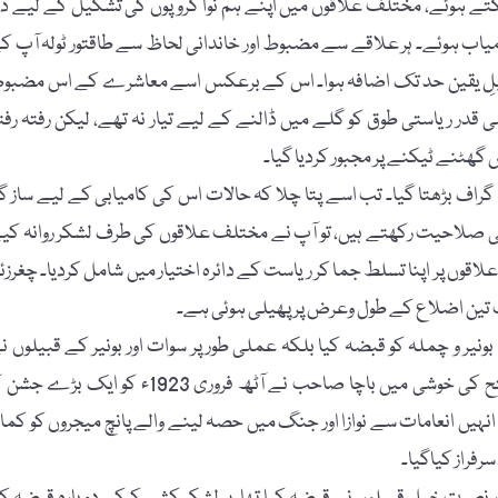
ے ہوئے، مختلف علاقوں میں اپنے ہم نوا گروپوں کی تشکیل کے لیے دو
امیاب ہوئے۔ ہر علاقے سے مضبوط اور خاندانی لحاظ سے طاقتور ٹولہ آپ ک
 ناقابلِ یقین حد تک اضافہ ہوا۔ اس کے برعکس اسے معاشرے کے اس مضبو
سی قدر ریاستی طوق کو گلے میں ڈالنے کے لیے تیار نہ تھے، لیکن رفتہ رفت
 گھٹنے ٹیکنے پر مجبور کردیا گیا۔
ف بڑھتا گیا۔ تب اسے پتا چلا کہ حالات اس کی کامیابی کے لیے ساز گا
ے کی صلاحیت رکھتے ہیں، تو آپ نے مختلف علاقوں کی طرف لشکر روانہ کی
علاقوں پر اپنا تسلط جما کر ریاست کے دائرہ اختیار میں شامل کردیا۔ چغرزئ
قت تین اضلاع کے طول وعرض پر پھیلی ہوئی ہے۔
 بونیر و چملہ کو قبضہ کیا بلکہ عملی طور پر سوات اور بونیر کے قبیلوں ن
سوات اور دریائے سندھ کے درمیان تمام علاقے کو فتح کیا۔ اس فتح کی خوشی میں باچا صاحب نے آٹھ فروری 1923ء کو ایک بڑ
 انہیں انعامات سے نوازا اور جنگ میں حصہ لینے والے پانچ میجروں کو کما
رفراز کیاگیا۔