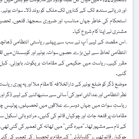
دسمبر1923ء میں میاں گل عبدالودود نے مارتونگ جو بسی خ
اور دریائے سندھ تک کے کناروں تک ملک کو روند ڈلا۔ سوات بونیر، 
استحکام کی خاطر جہاں مناسب اور ضروری سمجھا، قلعوں، تحصیلو
مشنری نے اپنا کام شروع کیا۔
ٓ اس مقصد کے لیے آپ نے سب سے پہلے ریاستی انتظامی ڈھانچے کو
انتظامی لحاظ سے تین بڑے حصوں سوات، بونیر اور کوہستان میں تق
مقرر کیے۔ ریاست میں حکیمی کے مقامات بریکوٹ، بابوزئی، کبل، مٹ
گئے۔
موضع ڈگر کو ضلع بونیر کے دارالخلافہ کا مقام ملا اور یہ پوری 
نظر انتظامی اور عدالتی امور کی آسانی سے سنبھالنے کے لیے ڈگر او
ریاستِ سوات میں جہاں دوسرے علاقوں میں تحصیلوں، پولیس چوکی
مقامات پر قلعہ جات اور چوکیاں قائم کی گئیں۔ مرادو ہائی اسکول سے 
کے نام سے مشہور تھا۔ ’’میرہ گئی‘‘ میں تھانہ کی تعمیر کی گئی تھی، جو
چوکیاں قائم تھیں۔ ’’گلبانڈئی‘‘ کے مقام پر تحصیل کی تعمیر کی گئ