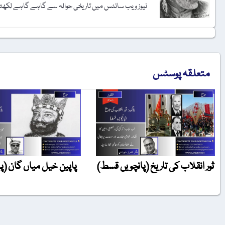
نیوز ویب سائٹس میں تاریخی حوالہ سے گاہے گاہے لکھتے
متعلقہ پوسٹس
ثور انقلاب کی تاریخ (پانچویں قسط)
پاپین خیل میاں گان (پ