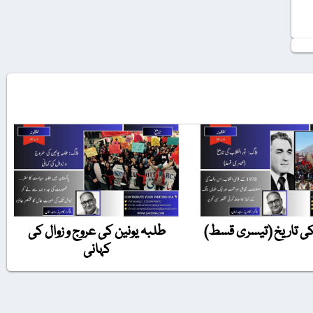
 کی تاریخ (تیسری قسط)
طلبہ یونین کی عروج و زوال کی
کہانی