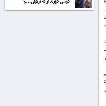
گراسی گراونڈ او کہ ترکولی….؟
ڑ
ے
ط
ہ
ر
ے
ی
ے
ے جشن کا
ن