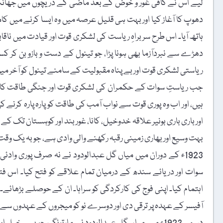
لیے اس نے کافی غور و خوض کے بعد ماضی کے دریچوں میں جھانکت
دھوپ کا آغاز کیا اور بہت ہی قلیل عرصہ میں وہ ایسا کرنے میں ک
ہاتھ آیا۔ اس طرح سربراہِ ریاست کی لشکری قوت اور قیادت میں
دھڑے سے نبردآزما بھی ہونا پڑا، جو تینول کے دست و بازو بن کر ک
ریاستی لشکری قوت اور بے پناہ مقبولیت کے سامنے تینول کو آخر میں
جب ریاستِ سوات کے حکمران کی لشکری قوت اور جنگی طاقت کا گرا
ہیں، اور اب وہ پوری قوت سے نواب آمب کی طاقت کو پارہ پارہ کرن
اور باری باری بونیر علاقہ خدوخیل، کانا، غوربند اور کوہستان تک کے 
بہت وسیع اور بھاری زمینی رقبہ رکھنے والی وادی ہے، جو بہ یک و
1923ء کے دوران میں میاں گل عبدالودود نے نہ صرف پوری وادئی
اہتمام کیا۔ اپنی فوج کی کارکردگی کو سراہا۔ ان کے حوصلے بڑھائے۔
آفیسر کے عہدہ پر ترقی دی اور دوسرے نو کو میجروں کے عہدوں سے س