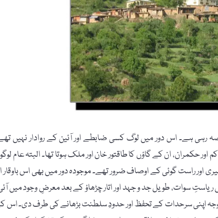
کا حصہ رہی ہے۔ اس دور میں لوگ کسی ضابطے اور آئین کے روادار نہیں تھے
ور حکمران، ان کے گاؤں کا طاقتور خان اور ملک ہوتا تھا۔ البتہ عام لوگو
یری اور راست گوئی کے اوصاف ضرور تھے۔ موجودہ دور میں بھی اس باوقار او
مٹی نے اپنے وہ اوصاف اور اقدار برقرار رکھی ہیں۔ 1917ء میں ریاستِ سوات، طویل جد و جہد اور اتار چڑھاؤ کے بعد معرضِ وجود میں آ
وجہ اپنی سرحدات کے تحفظ اور حدودِ سلطنت بڑھانے کی طرف دی۔ اس ک