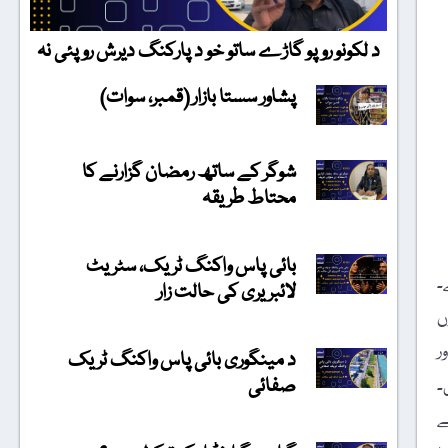
د لکونو روپو گاڑے ساتو خو د پارکنگ دیرش روپئی نہ
پشاور سستا بازار (قمبر، سوات)
شوگر کے ساتھ رمضان گزارنے کا
محتاط طریقہ
بائی پاس واکنگ ٹریک، سٹریٹ
۔
لائبریری کی حالت زار
ں
ر
د مینگوری بائی پاس واکنگ ٹریک
صفائی
ئی۔
ے