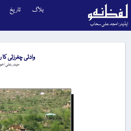
بلاگ
تاریخ
ایڈیٹر: امجد علی سحاب
وادئی چغرزئی کا 
حیدر علی اخو