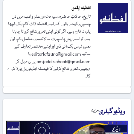
لفظونہ ایڈمن
تاریخ، حالاتِ حاضرہ، سیاحت اور علم و ادب میں دل
چسپی رکھنے والوں کے لیے لفظونہ ڈاٹ کام ایک اچھا
پلیٹ فارم ہے۔ اگر کوئی اپنی تحریر شائع کروانا چاہتا
ہے، تو اسے اپنی پاسپورٹ سائز تصویر، مکمل نام، فون
نمبر، فیس بُک آئی ڈی اور اپنے مختصر تعارف کے
ساتھ editorlafzuna@gmail.com یا
amjadalisahaab@gmail.com پر اِی میل کر
دیجیے۔ تحریر شائع کرنے کا فیصلہ ایڈیٹوریل بورڈ کرے
گا۔
ویڈیو گیلری
مزید