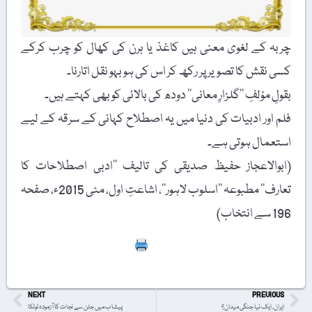
چربہ کے لغوی معنی ہیں کاغذ یا ہرن کی کھال کو چرب کرکے
کسی نقش کا تصویر پر رکھ کر اس کی ہو بہو نقل اتارنا۔
بقولِ مؤلفِ ’’گلزارِ معانی‘‘ دودھ کی بالائی کو بھی کہتے ہیں۔
فلم اور ادبیات کی دنیا میں یہ اصطلاح کہانی کے سرقہ کے لیے
استعمال ہوتی ہے۔
(ابوالاعجاز حفیظ صدیقی کی تالیف ’’ادبی اصطلاحات کا
تعارف‘‘ مطبوعہ ’’اسلوب لاہور‘‘، اشاعتِ اول، مئی 2015ء، صفحہ
196 سے انتخاب)
Print
NEXT
PREVIOUS
ایران، ایک نیا جنگی میدان؟
پیشاب میں جلن سے نجات کا آزمودہ ٹوٹکا