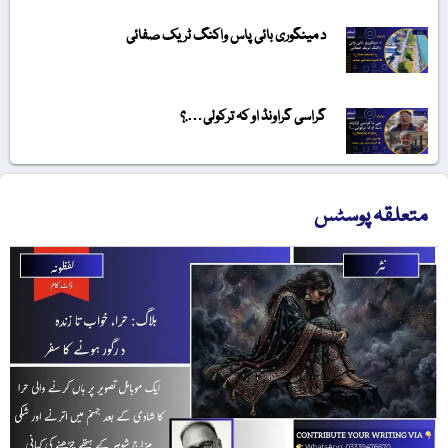
د مینگوری بائی پاس واکنگ ٹریک صفائی
گراسی گراونڈ او کہ ترکولی….؟
متعلقہ پوسٹس