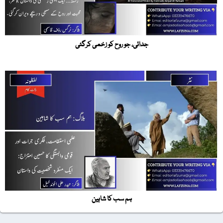
جدائی، جو روح کو زخمی کرگئی
ہم سب کا شاہین