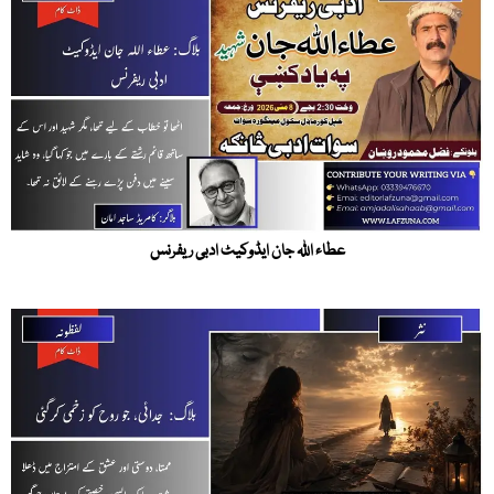
عطاء اللہ جان ایڈوکیٹ ادبی ریفرنس