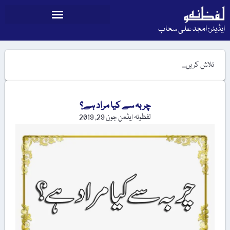
ایڈیٹر: امجد علی سحاب
چربہ سے کیا مراد ہے؟
لفظونہ ایڈمن
جون 29, 2019