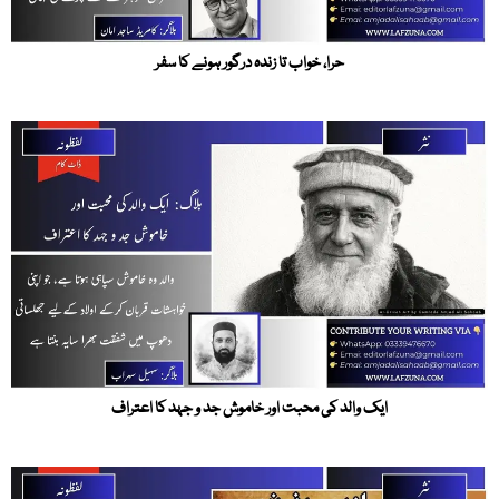
حرا، خواب تا زندہ درگور ہونے کا سفر
ایک والد کی محبت اور خاموش جد و جہد کا اعتراف