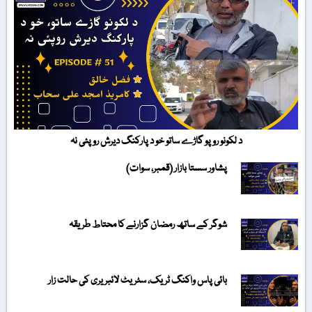
د لکونو روپو گاڑے ساتو خو د پارکنگ دیرش روپئی نہ
پشاور سستا بازار (قمبر، سوات)
شوگر کے ساتھ رمضان گزارنے کا محتاط طریقہ
بائی پاس واکنگ ٹریک، سٹریٹ لائبریری کی حالت زار