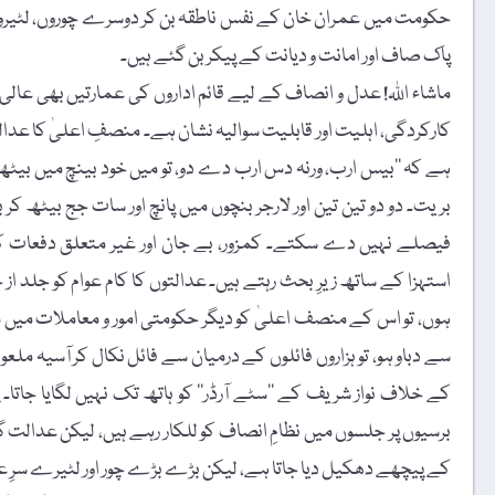
حکومت میں عمران خان کے نفس ناطقہ بن کر دوسرے چوروں، لٹیروں اور 
پاک صاف اور امانت و دیانت کے پیکر بن گئے ہیں۔
ماشاء اللہ! عدل و انصاف کے لیے قائم اداروں کی عمارتیں بھی عالی ش
کارکردگی، اہلیت اور قابلیت سوالیہ نشان ہے۔ منصفِ اعلیٰ کا عدا
ہے کہ ’’بیس ارب، ورنہ دس ارب دے دو، تو میں خود بینچ میں بیٹ
بریت۔ دو دو تین تین اور لارجر بنچوں میں پانچ اور سات جج بیٹھ کر 
فیصلے نہیں دے سکتے۔ کمزور، بے جان اور غیر متعلق دفعات کی
استہزا کے ساتھ زیرِ بحث رہتے ہیں۔ عدالتوں کا کام عوام کو جلد 
ہوں، تو اس کے منصف اعلیٰ کو دیگر حکومتی امور و معاملات میں
سے دباو ہو، تو ہزاروں فائلوں کے درمیان سے فائل نکال کر آسیہ ملع
کے خلاف نواز شریف کے ’’سٹے آرڈر‘‘ کو ہاتھ تک نہیں لگایا جاتا۔ پی
برسیوں پر جلسوں میں نظامِ انصاف کو للکار رہے ہیں، لیکن عدالت گو
کے پیچھے دھکیل دیا جاتا ہے، لیکن بڑے بڑے چور اور لٹیرے سرِ عا