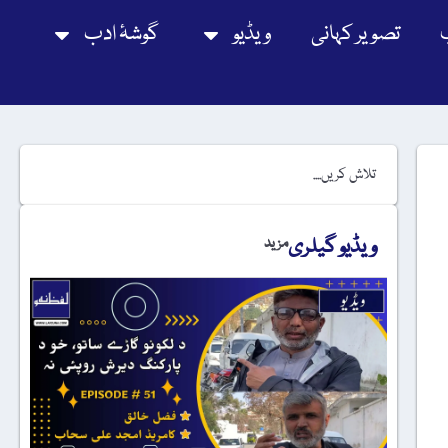
تصویر کہانی
ویڈیو
گوشۂ ادب
ویڈیو گیلری
مزید