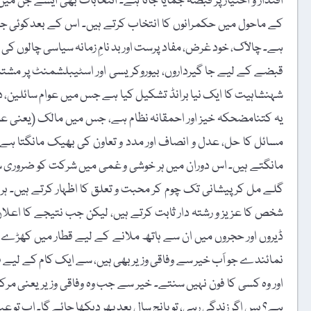
کے ماحول میں حکمرانوں کا انتخاب کرتے ہیں۔ اس کے بعدکوئی جم
ہے۔ چالاک، خود غرض، مفاد پرست اور بد نامِ زمانہ سیاسی چالوں کی ماہ
قبضے کے لیے جا گیرداروں، بیوروکریسی اور اسٹیبلشمنٹ پر مشتمل ’
شہنشاہیت کا ایک نیا برانڈ تشکیل کیا ہے جس میں عوام سائلین، د
یہ کتنامضحکہ خیز اور احمقانہ نظام ہے، جس میں مالک (یعنی عوام) 
مسائل کا حل، عدل و انصاف اور مدد و تعاون کی بھیک مانگتا ہے۔
مانگتے ہیں۔ اس دوران میں ہر خوشی و غمی میں شرکت کو ضروری سمجھت
گلے مل کر پیشانی تک چوم کر محبت و تعلق کا اظہار کرتے ہیں۔ ہر ا
شخص کا عزیز و رشتہ دار ثابت کرتے ہیں، لیکن جب نتیجے کا اعلان 
ڈیروں اور حجروں میں ان سے ہاتھ ملانے کے لیے قطار میں کھڑے 
نمائندے جو اَب خیر سے وفاقی وزیر بھی ہیں، سے ایک کام کے لیے فون 
اور وہ کسی کا فون نہیں سنتے۔ خیر سے جب وہ وفاقی وزیر یعنی مرکز
ہے؟ بس اگر زندگی رہی، تو پانچ سال بعد پھر دیکھا جائے گا۔ اب 