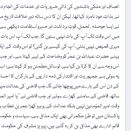
انصاف اور ملکی باشندوں کی ذاتی ضروریات اور خدمات کی انجام دہ
نے بذاتِ خود نامزد کیا تھا، لیکن ان کا دس سالہ دورِ خلافت تاری
نے ایسا حوصلہ ، تحمل، قوتِ برداشت اور صبرو استقامت دیکھی ہے کہ
میں اس وقت تک آپ کی بات نہیں سنوں گا، جب تک آپ اس بات ک
میری قمیص نہیں بنتی، آپ کی کیسے بن گئی؟ تو اس وقت کے ایک
بیٹے حضرت عبداللہ بن عمرؓ کو وضاحت کے لیے کہتا ہے۔ اور جب بی
اس وجہ سے ان کا کرتا بن گیا ہے، تو سائل مطمئن ہو کر کہتا ہے: ا
یہ ہوتی ہے جمہوریت اور اقتدار کی ذمہ داریوں کے بارِ گراں کا اح
کے دن اس کے بارے میں پوچھا جائے گا۔ جب قاضی کی عدالت میں پیش
ساتھ قاضی کے سامنے کھڑے ہوئے اور جب قاضی نے ’’یا امیر المؤمن
وقت امیر المؤمنین نہیں بلکہ عدالت کے روبرو کھڑا عمر بن خطاب ہ
پاکستان میں تو طرزِ حکمرانی بھی ایک مذاق ہے۔ سیاست و حکومت
قائم ادارے بھی مذاق بن کر رہ گئے ہیں۔ پرویز مشرف کی حکومت میں وز