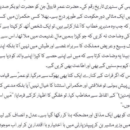
ی کی سنہری تاریخ رقم کی۔ حضرت عمرِ فاروقؓ جن کو حضرت ابو بکر صدیق
خ میں ایک مثالی دورِ حکومت کے طور پر درج ہے۔ بھلا کسی حکمران میں کس
 جب وہ منبر پر خطاب کا آغاز کرتے ہیں، تو ایک شخص اُٹھ کر کہتا ہے ک
ی وضاحت نہ کریں کہ جو کپڑا ہمیں مالِ غنیمت میں ملا تھا۔ اس سے ت
 وسیع و عریض مملکت کا سربراہ غصے اور طیش میں نہیں آتا بلکہ اپن
ٹا یہ وضاحت کرتا ہے کہ میں نے اپنے حصے کا کپڑا اپنے والد کو دیا ہے
ب کہو ہم سنیں گے بھی اور اطاعت بھی کریں گے۔
ساس کہ اگر فرات کے کنارے ایک کتا بھی بھوک سے مرگیا، تو عمرؓ سے قیام
 ہوئے، تو خلافتی اور حکمرانی استثنا کا خیال نہیں آیا بلکہ مدعی ک
ین!‘‘ کے الفاظ سے مخاطب کیا، تو خفگی کا اظہار کرکے فرمایا: ’’مَیں ا
وں۔‘‘
 کو بھی ایک مذاق اور مضحکہ بنا کر رکھا گیا ہے۔ عدل و انصاف کے لی
یر مشیر بن کر پیپلز پارٹی میں با اختیار و با اقتدار بن کر اور اب موجود