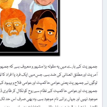
جمہوریت کے بارے میں یہ مقولہ بڑا مشہور و معروف ہے کہ جمہو
آمریت اور مطلق العنانی کی ضد ہے، جس میں ایک فرد یا افراد کا ٹول
لوگوں نے جمہوریت یعنی عوامی حاکمیت اور عوامی فلاح و بہبود کے ن
جمہوریت اور عوامی حاکمیت کے نظام سے روح کو نکال کر ظاہری ڈھا
موجود نہیں اور جہاں برائے نام موجود ہے، وہ بھی صرف اس حد تک کہ