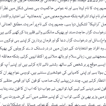
اقتدار و اختیار پر قبضہ جمایا جاتا ہے۔ انتخابات بھی ایسے جن میں اکثر 20,25 فیصد عوام دھونس، دھاندلی اور مختلف حربوں اور ہتھکن
ہوریت کا نام لیتا ہے اور نہ عوامی حاکمیت ہی عملی شکل میں نظر آت
ر نام نہاد اشرافیہ بلکہ صحیح معنوں میں ’’بدمعاشیہ‘‘ نے اختیار و اقتدار پ
’ٹرائیکا‘‘ تشکیل دیا ہے۔ جمہوریت کے نام پر آمریت، مطلق العنانی او
رخواست گزار، حاجت مند اور بھیک مانگنے والے فقیر بنا کررکھے گئے ہیں
سائل اور درخواست گزار، دعا گو اور فرمان بردار بن کر اپنے ہی نوکروں س
 وہ افراد جو انتخابات کے دوران میں در در دستک دے کر ووٹوں کی بھی
ے ہیں۔ زبانی سلام اور ہاتھ ملانے پر اکتفا نہیں کرتے، بلکہ معانقہ او
یسے موقع پر ہر شخص کے ساتھ رشتے ناتے تازہ کرتے ہیں اور اپنے آپ کو ہ
ہوتا ہے اور اپنی کامیابی کی خوشخبری سنتے ہیں، تو وہی عوام پھر ان ک
انتظار کرتے ہیں۔ چند دن پہلے ایک صاحب کو فون کیا اور قومی حلقے ک
نمبر دینے کے لیے کہا، تو انہوں نے جواب دیا کہ اب ان کا فون بند رہتا ہ
 میں وزیر بھی بن گئے، تو اب ان کو اپنے حلقے میں آنے کی ضرورت ہی کی
تو عیش ہی عیش ہے۔ پھر کیوں اپنے عیش کو عوامی مسائل اور مشکلات سن ک