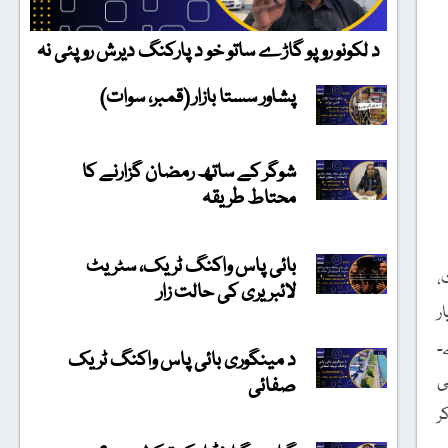
د لکونو روپو گاڑے ساتو خو د پارکنگ دیرش روپئی نہ
پشاور سستا بازار (قمبر، سوات)
شوگر کے ساتھ رمضان گزارنے کا
محتاط طریقہ
بائی پاس واکنگ ٹریک، سٹریٹ
،
لائبریری کی حالت زار
ر
۔
د مینگوری بائی پاس واکنگ ٹریک
ی
صفائی
ر