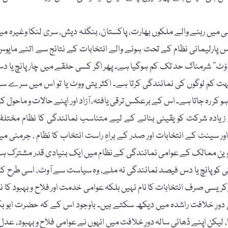
امی میں رہنے والے ملکوں بھارت، پاکستان، بنگلہ دیش، سری لنکا وغیرہ می
س پارلیمانی نظام کے تحت ہونے والے انتخابات کے نتائج سے اتنے مایوس
آؤٹ‘‘ شرمناک حد تک کم ہوگیا ہے۔ پھر اگر کسی حلقے میں چار پانچ یا د
ر بہت کم لوگوں کی نمائندگی کرتا ہے۔ اکثریتی ووٹ یا تو اس میں سرے س
کر رہ جاتا ہے۔ اس کے برعکس ترقی یافتہ، آزاد اور اپنے حالات و ماحول ک
 زیادہ شرکت کو یقینی بنانے کے لیے متناسب نمائندگی کا نظام مختل
ر سینٹ کے انتخابات اور صدر کے براہِ راست انتخاب کا نظام ، جرمنی می
نڈنیوین ممالک کے عوامی نمائندگی کے نظام میں ایک بنیادی قدر مشترک ہ
ٹی کو پانچ یا دس فیصد نمائندگی نہ ملے، وہ سیاست سے آوٹ، اسی طرح ک
ی صرف انتخابات کا نام نہیں بلکہ عوامی خدمت اور فلاح و بہبود کا نا
دورِ خلافت راشدہ میں دیکھ سکتے ہیں۔ باوجود اس کے کہ حضرت ابو بک
یکن اپنے ڈھائی سالہ دورِ خلافت میں انہوں نے عوامی فلاح و بہبود، عدل 