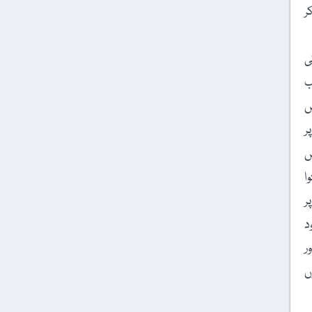
ر
ی
ب
ں
ر
ں
ا
ر
د
ر
ں