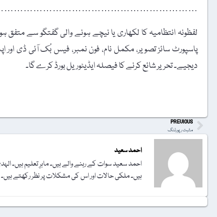
……………………………………………………….
لفظونہ انتظامیہ کا لکھاری یا نیچے ہونے والی گفتگو سے متفق ہونا
دیجیے۔ تحریر شائع کرنے کا فیصلہ ایڈیٹوریل بورڈ کرے گا۔
t
PREVIOUS
مثبت رپورٹنگ
احمد سعید
احمد سعید سوات کے رہنے والے ہیں۔ ماہرِ تعلیم ہیں۔ الہ
ہیں۔ ملکی حالات اور اس کی مشکلات پر نظر رکھتے ہیں۔ م