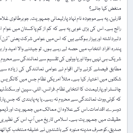
منغض کیا جائے؟
قارئین، یہ ہے موجودہ نام نہاد پارلیمانی جمہوریت، جو برطانوی غل
رائج ہے۔ اس کی بڑی خوبی یہ ہے کہ کم از کم پاکستان میں عوام ا
دلبرداشتہ اور بیزار ہوگئے ہیں کہ اس میں عوامی شرکت یعنی ’’ٹرن 
پندرہ افراد انتخاب میں حصہ لے رہے ہوں، تو جیتنے والا امید وا
شریک ہی نہیں ہوتا اور یا ووٹوں کی تقسیم سے نمائندگی سے محروم ہو 
مطابق فیصلے کرنے والی اقوام نے عوامی نمائندگی کی زیادہ سے
شکلوں میں اختیار کیا ہے۔ مثلاً امریکی نظام جس میں کانگریس او
چانسلر اور پارلیمنٹ کا انتخابی نظام، فرانس، اٹلی، سپین اور سک
کہ کوئی ووٹ نمائندگی سے محروم نہ رہے۔ یا یہ پابندی کہ جس پار
دوسرے اقدامات۔اس کے علاوہ ان ممالک میں جمہوریت اور ڈیموکریس
حقیقت میں جمہوریت ہے۔ اسلامی تاریخ میں آپ اس کی نظیر یں 
صدیق ؓ کو صرف مدینہ منورہ کے باشندوں نے خلیفہ منتخب کیا تھا، ل