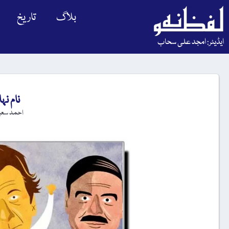
بلاگ
تاریخ
ایڈیٹر: امجد علی سحاب
نام ن
احمد سعی