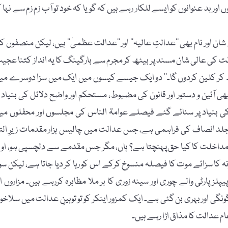
بد عنوانوں کو ایسے للکار رہے ہیں کہ گویا کہ خود تو آب زم زم سے نہا ک
ان اور نام بھی ’’عدالتِ عالیہ‘‘ اور ’’عدالت عظمیٰ‘‘ ہیں، لیکن منصفوں ک
لت کی عالی شان مسند پر بیٹھ کر مجرم سے بارگینگ کا یہ انداز کتنا عجی
ھ کر کلین کردوں گا۔‘‘ دو ایک جیسے کیسوں میں ایک میں سزا دوسرے می
بھی آئین و دستور اور قانون کی مضبوط، مستحکم اور واضح دلائل کی بنیاد پ
 بنیاد پر سنائے گئے فیصلے عوامۃ الناس کی مجلسوں اور محفلوں می
از جلد انصاف کی فراہمی ہے، جس عدالت میں چالیس ہزار مقدمات زیرِ التو
 مداخلت کا کیا حق پہنچتا ہے؟ ہاں، مگر جس مقدمے سے دلچسپی ہو، اوپ
ونہ کا سزائے موت کا فیصلہ منسوخ کرکے اس کو رہا کر دیا جاتا ہے، لیکن سو
پلز پارٹی والے چوری اور سینہ زوری کا بر ملا مظاہرہ کررہے ہیں۔ مزاروں او
نگی اور بہری بن گئی ہے۔ ایک کمزور اینکر کو تو توہینِ عدالت میں سلاخو
م عدالت کا مذاق اڑا رہے ہیں۔