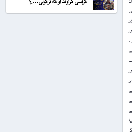
ڈوں
گراسی گراونڈ او کہ ترکولی….؟
ی
ر
ر
۔
ے
ک
ر
ر
ے
ے
ے
ا
ر