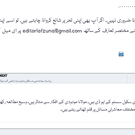
……
 ضروری نہیں۔ اگر آپ بھی اپنی تحریر شائع کروانا چاہتے ہیں، تو اسے اپن
پاسپورٹ سائز تصویر، مکمل نام، فون نمبر، فیس بُک آئی ڈی اور اپنے مختصر تعارف کے ساتھ itorlafzuna@gmail.com
Prin
NEXT
ریاستِ سوات میں مستقل بندوبستِ اراضی کب ہوا؟
دیٰ سکول سسٹم کے ایم ڈی ہیں۔ مولانا مودودی کے افکار سے متاثر ہیں۔ وسیع مطالعہ رک
ختلف معاشرتی مسائل پر قلم اٹھاتے رہتے ہیں۔