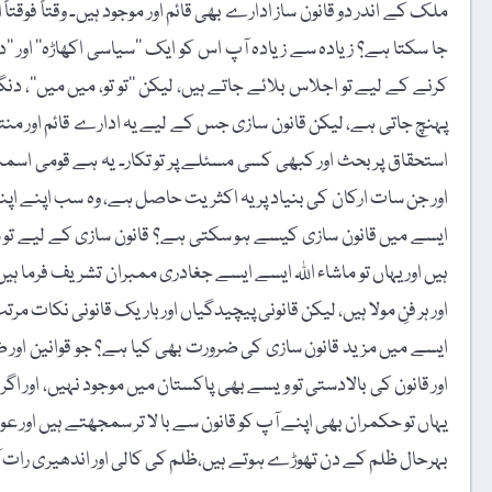
ملک کے اندر دو قانون ساز ادارے بھی قائم اور موجود ہیں۔ وقتاً فوقت
جا سکتا ہے؟ زیادہ سے زیادہ آپ اس کو ایک ’’سیاسی اکھاڑہ‘‘ اور ’
کرنے کے لیے تو اجلاس بلائے جاتے ہیں، لیکن ’’تو تو، میں میں‘‘، دنگ
پہنچ جاتی ہے، لیکن قانون سازی جس کے لیے یہ ادارے قائم اور من
استحقاق پر بحث اور کبھی کسی مسئلے پر تو تکار۔ یہ ہے قومی 
اور جن سات ارکان کی بنیاد پر یہ اکثریت حاصل ہے، وہ سب اپنے ا
ایسے میں قانون سازی کیسے ہو سکتی ہے؟ قانون سازی کے لیے تو سن
ہیں اور یہاں تو ماشاء اللہ ایسے ایسے جغادری ممبران تشریف فرما 
اور ہر فنِ مولا ہیں، لیکن قانونی پیچیدگیاں اور باریک قانونی نکات مر
ایسے میں مزید قانون سازی کی ضرورت بھی کیا ہے؟ جو قوانین اور ضاب
اور قانون کی بالادستی تو ویسے بھی پاکستان میں موجود نہیں، اور اگر د
یہاں تو حکمران بھی اپنے آپ کو قانون سے با لا تر سمجھتے ہیں اور عو
بہرحال ظلم کے دن تھوڑے ہوتے ہیں،ظلم کی کالی اور اندھیری رات آخر