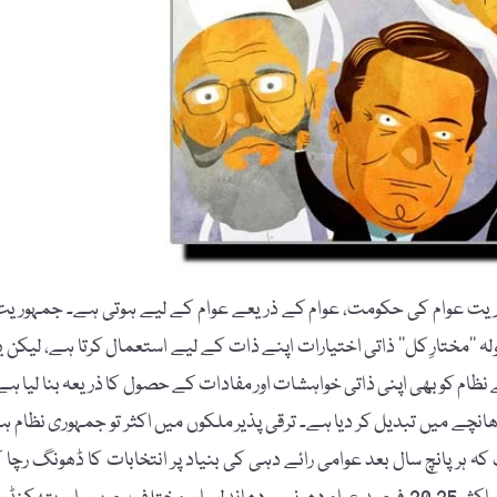
ریت عوام کی حکومت، عوام کے ذریعے عوام کے لیے ہوتی ہے۔ جمہوریت
ہ ’’مختارِ کل‘‘ ذاتی اختیارات اپنے ذات کے لیے استعمال کرتا ہے، لیکن یا
ظام کو بھی اپنی ذاتی خواہشات اور مفادات کے حصول کا ذریعہ بنا لیا ہے
نچے میں تبدیل کر دیا ہے۔ ترقی پذیر ملکوں میں اکثر تو جمہوری نظام ہ
 ہر پانچ سال بعد عوامی رائے دہی کی بنیاد پر انتخابات کا ڈھونگ رچا ک