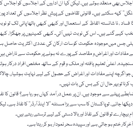
اً اجلاس بھی منعقد ہوتے ہیں، لیکن کیا ان اداروں کے اجلاسوں کو اجلاس کہ
’دنگل‘‘ کہہ سکتے ہیں۔ قانونی تقاضوں کے پیشِ نظر اجلاسوں کی تعداد پور
ا فساد ، نا شائستہ الفاظ کے استعمال اور کبھی کبھی ہاتھا پائی تک تو نوب
تخب کیے گئے ہیں۔ اس کی نوبت نہیں آتی۔ کبھی کمیٹیوں پر جھگڑا، کبھ
اسمبلی جس میں موجودہ حکومت کو سات ارکان کی عددی اکثریت حاصل ہ
پنے مفادات اور اغراض و مقاصد کے پورے نہ ہونے پر حکومت سے ناراض ہیں
جیدہ، اعلیٰ تعلیم یافتہ اور ملک و قوم کے ساتھ مخلص افراد درکار ہوت
ہیں جو اگرچہ اپنے مفادات اور اغراض کے حصول کے لیے نہایت ہوشیار، چالا
تب کرنا تو بہر حال ان کے بس کی بات نہیں۔
طے پہلے سے موجود ہیں، ان پر عمل در آمد کہاں ہو رہا ہے؟ قانون کا نفا
یکھا جائے، تو پاکستان کا سب سے بڑا مسئلہ ’’لا اینڈ آرڈر‘‘ کا نفاذ ہے۔ لیک
ام بیچارے تو قانون کے نفاذ اور بالا دستی کے لیے ترستے رہتے ہیں۔
ِکار ختم ہو جاتی ہے اور سپیدہ سحر نمودار ہو کر رہتا ہے۔