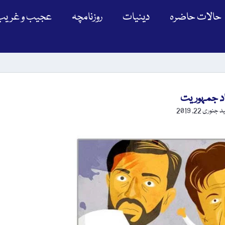
حالات حاضرہ
دینیات
روزنامچہ
عجیب و غریب
ہاد جمہوریت
د
جنوری 22, 2019