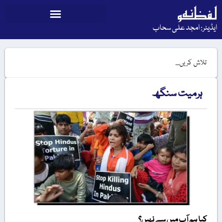
ایڈیٹر: امجد علی سحاب
ہرمیت سنگھ
کیا ہم آپ میں سے نہیں؟