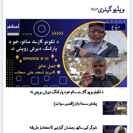
ویڈیو گیلری
مزید
د لکونو روپو گاڑے ساتو خو د پارکنگ دیرش روپئی نہ
پشاور سستا بازار (قمبر، سوات)
شوگر کے ساتھ رمضان گزارنے کا محتاط طریقہ