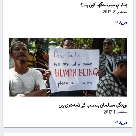
بابا رام رحیم سنگھ کون ہے؟
ستمبر 21, 2017
مزید »
روہنگیا مسلمان ہم سب کی ذمہ داری ہیں
ستمبر 11, 2017
مزید »