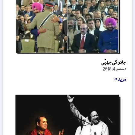
جادو کی جھپّی
دسمبر 4, 2018
مزید »