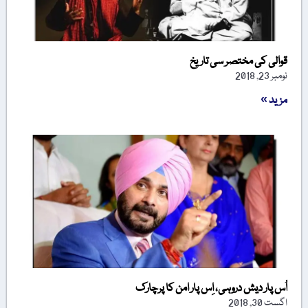
قوالی کی مختصر سی تاریخ
نومبر 23, 2018
مزید »
اُس پار دیش دروہی، اِس پار امن کا پرچارک
اگست 30, 2018