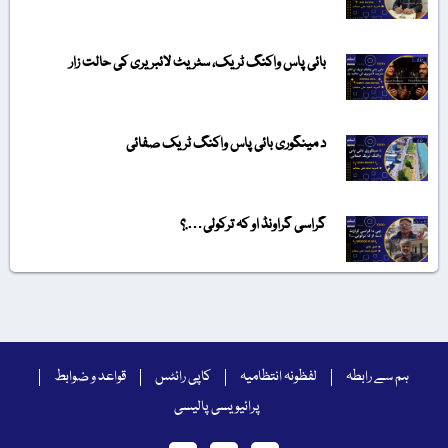
بائی پاس واکنگ ٹریک، سٹریٹ لائبریری کی حالت زار
د مینگوری بائی پاس واکنگ ٹریک صفائی
گراسی گراونڈ او کہ ترکولی….؟
ہم سے رابطہ
لفظونہ انتظامیہ
کاپی رائٹس
قواعد و ضوابط
پرائیویسی پالیسی