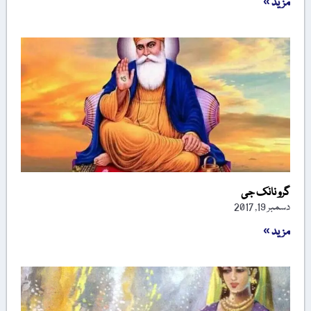
مزید »
گرو نانک جی
دسمبر 19, 2017
مزید »