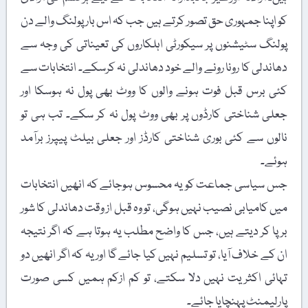
کو اپنا جمہوری حق تصور کرتے ہیں جب کہ اس بار پولنگ والے دن
پولنگ سٹیشنوں پر سیکورٹی اہلکاروں کی تعیناتی کی وجہ سے
دھاندلی کا رونا رونے والے خود دھاندلی نہ کرسکے۔ انتخابات سے
کئی برس قبل فوت ہونے والوں کا ووٹ بھی پول نہ ہوسکا اور
جعلی شناختی کارڈوں پر بھی ووٹ پول نہ کر سکے۔ تب ہی تو
نالوں سے کئی بوری شناختی کارڈز اور جعلی بیلٹ پیپرز برآمد
ہوئے۔
جس سیاسی جماعت کو یہ محسوس ہوجائے کہ انھیں انتخابات
میں کامیابی نصیب نہیں ہوگی، تو وہ قبل از وقت دھاندلی کا شور
برپا کر دیتے ہیں، جس کا واضح مطلب یہ ہوتا ہے کہ اگر نتیجہ
ان کے خلاف آیا، تو تسلیم نہیں کیا جائے گا اور یہ کہ اگر انھیں دو
تہائی اکثریت نہیں دلا سکتے، تو کم ازکم ہمیں کسی صورت
پارلیمنٹ پہنچایا جائے۔