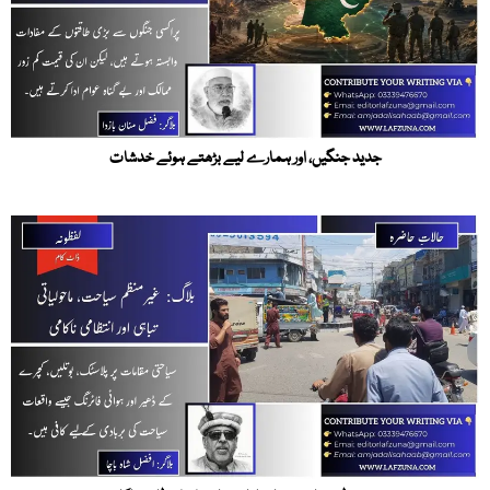
جدید جنگیں، اور ہمارے لیے بڑھتے ہوئے خدشات