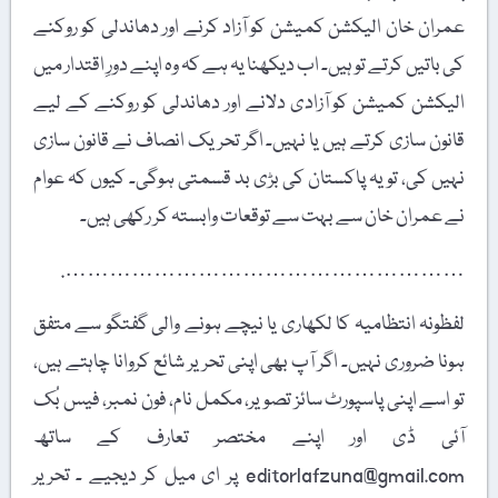
عمران خان الیکشن کمیشن کو آزاد کرنے اور دھاندلی کو روکنے
کی باتیں کرتے تو ہیں۔ اب دیکھنا یہ ہے کہ وہ اپنے دورِ اقتدار میں
الیکشن کمیشن کو آزادی دلانے اور دھاندلی کو روکنے کے لیے
قانون سازی کرتے ہیں یا نہیں۔ اگر تحریک انصاف نے قانون سازی
نہیں کی، تو یہ پاکستان کی بڑی بد قسمتی ہوگی۔ کیوں کہ عوام
نے عمران خان سے بہت سے توقعات وابستہ کر رکھی ہیں۔
……………………………………………….
لفظونہ انتظامیہ کا لکھاری یا نیچے ہونے والی گفتگو سے متفق
ہونا ضروری نہیں۔ اگر آپ بھی اپنی تحریر شائع کروانا چاہتے ہیں،
تو اسے اپنی پاسپورٹ سائز تصویر، مکمل نام، فون نمبر، فیس بُک
آئی ڈی اور اپنے مختصر تعارف کے ساتھ
editorlafzuna@gmail.com پر ای میل کر دیجیے ۔ تحریر