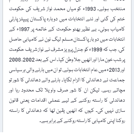
منتخب ہوئے۔ 1993ء کو میاں محمد نواز شریف کی حکومت
ختم کی گئی اور نئے انتخابات میں دوبارہ پاکستان پیپلز پارٹی
کامیاب ہوئی۔ بے نظیر بھٹو حکومت کے خاتمہ پر 1997ء کے
انتخابات میں دو بار پاکستان مسلم لیگ نون نے کامیابی حاصل
کی، جب کہ 1999ء کو جنرل پرویز مشرف نے نواز شریف حکومت
پر شب خون مارا اور انھیں جلا وطن کیا۔ اس کے بعد 2002، 2008
اور 2013ء میں عام انتخابات ہوئے، تو ان میں ہارنے والی ہر سیاسی
جماعت نے دھاندلی کا الزام لگایا۔ ہارنے والے دھاندلی کا شور تو
مچاتے رہے، لیکن ان کا شور صرف واویلا تک محدود رہا اور
دھاندلی کا راستہ روکنے کے لیے عملی اقدامات یعنی قانون
سازی نہیں کی۔ کیوں کہ انھیں یقین تھا کہ دھاندلی کا راستہ
روکنا اپنی کامیابی کا راستہ روکنے کے برابر ہے۔