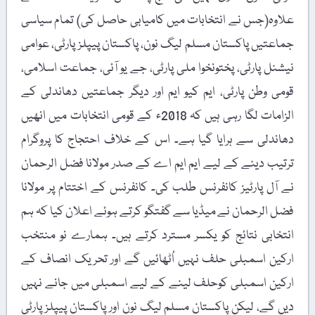
علاوہ(جس نے انتخابات میں کامیابی حاصل کی) تمام سیاسی
جماعتیں پاکستان مسلم لیگ نون، پاکستان پیپلز پارٹی، عوامی
نیشنل پارٹی، پختونخوا ملی پارٹی، جے یو آئی، جماعت اسلامی،
قومی وطن پارٹی، ایم کیو ایم اور دیگر جماعتیں دھاندلی کے
الزامات لگا رہی ہیں کہ 2018ء کے قومی انتخابات میں انھیں
دھاندلی سے ہرایا گیا ہے۔ اس کے خلاف احتجاج کا پروگرام
ترتیب دینے کے لیے ایم ایم اے کے صدر مولانا فضل الرحمان
نے آل پارٹیز کانفرنس طلب کی۔ کانفرنس کے اختتام پر مولانا
فضل الرحمان نے میڈیا سے گفتگو کرتے ہوئے اعلان کیا کہ ہم
انتخابی نتائج کو یکسر مسترد کرتے ہیں۔ ہمارے نو منتخب
ارکین اسمبلی حلف نہیں اُٹھائیں گے اور تحریک انصاف کے
ارکین اسمبلی کوحلف لینے کے لیے اسمبلی میں جانے نہیں
دیں گے، لیکن پاکستان مسلم لیگ نون اور پاکستان پیپلز پارٹی