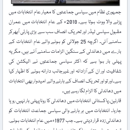
جمہوری نظام میں سیاسی جماعتوں کا معیار عام انتخابات میں
پڑنے والا ووٹ ہوتا ہے۔ 2018ء کے عام انتخابات میں عمران
مقبول سیاسی لیڈر اور تحریک انصاف سب سے بڑی پارٹی اُبھرکر
سامنے آئی۔ اگرچہ 25 جولائی کو ہونے والے عام انتخابات کے
بارے میں دھاندلی کے سنگین الزامات سامنے آئے ہیں، مگر یہ
پہلی بار ہوا ہے کہ اکثر سیاسی جماعتوں نے الیکشن کی
شفافیت اور ان کے آزادانہ اور غیرجانب دارانہ ہونے کا اظہار کیا
ہے۔اور تو اور تحریک انصاف کے ہارنے والے امیدوار بھی انتخابات
میں دھاندلی کا الزام لگا رہے ہیں۔
قارئین، پاکستانی انتخابات میں دھاندلی کا رونا پہلی بار نہیں رویا
جارہا۔ انتخابات میں ہر ہارنے والی سیاسی جماعت انتخابات کو
دھاندلی زدہ قرار دیتی ہے۔ جب 1977ء میں عام انتخابات ہوئے،