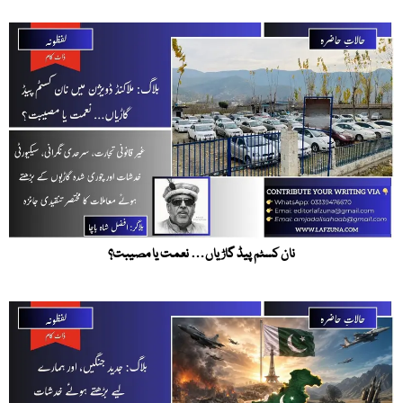
نان کسٹم پیڈ گاڑیاں… نعمت یا مصیبت؟