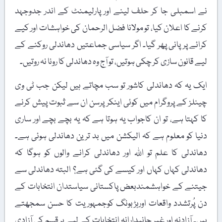
نے اسمبلی جا کر حلف لینے اور پارلیمنٹ کے اندر جدوجہد
کرنے کا اعلان کیا، تو مولانا فضل الرحمان کی خواہشات اور کیے
کرائے پر پانی پھر گیا۔ اگر سیاسی جماعتیں دھاندلی روکنے کے
لیے قانون سازی کر چکی ہوتیں، تو آج وہ دھاندلی کا رونا نہ روتیں۔
ایک یہ کہ دھاندلی کاشور تو سب مچاتے ہیں لیکن جب ٹی وی
چینلز کے پروگرام میں کوئی اینکر پرسن ان سے ثبوت پیش کرنے
کا کہتا ہے، تو ان کاجواب یہ ہوتا ہے کہ یہ بچے بچے اور ساری
دنیا کو معلوم ہے کہ الیکشن میں بد ترین دھاندلی ہوئی ہے۔
دھاندلی کا علم تو اللہ اور دھاندلی کرانے والوں کو ہوگا کہ
دھاندلی کہاں کہاں اور کیسے کی گئی ہے؟ البتہ دھاندلی سے
جیتنے کے خواہشمندبعض پاکستانی سیاستدان انتخابات کے
دن پُرتشدد واقعات اورہڑبونگ کوجمہوریت کا حسن سمجھتے
ہیں۔ آزادنہ اور غیر جانبدارانہ انتخابات کے لیے ہر قسم کی آزادی