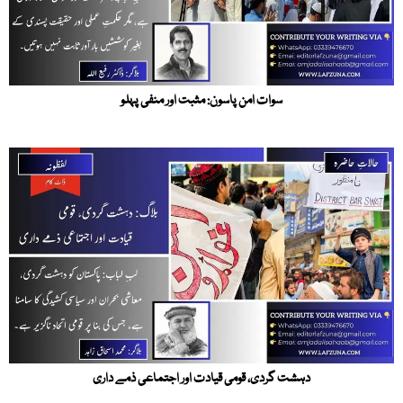
سوات امن پاسون: مثبت اور منفی پہلو
دہشت گردی، قومی قیادت اور اجتماعی ذمے داری