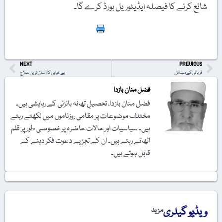
شائع کرنے کا فیصلہ ایڈیٹوریل بورڈ کرے گا۔
Print
NEXT
PREVIOUS
قربانی کے مسائل
بے خوابی کا آسان ترین علاج
فضل منان بازدا
فضل منان بازدا، تحصیلِ تھانہ بائزئی کے رہایشی ہیں۔
مختلف موضوعات پر مقامی روزناموں میں لکھتے رہتے
ہیں۔ سیاسیات اور حالات حاضرہ پر خصوصی طور پر قلم
اٹھاتے رہتے ہیں۔ ان کے تجزیے دعوت فکر دینے کے
قابل ہوتے ہیں۔
ویڈیو گیلری
مزید