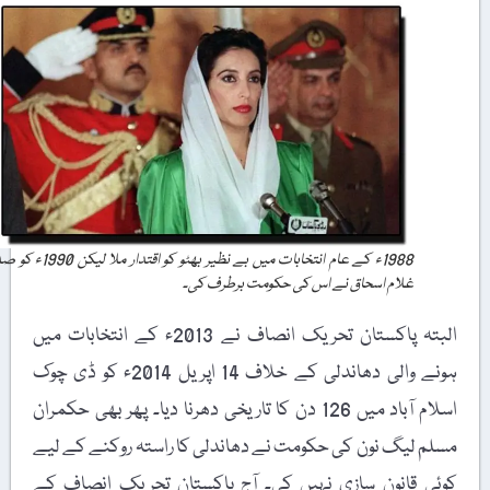
1988ء کے عام انتخابات میں بے نظیر بھٹو کو اقتدار ملا لیکن 1990ء کو صدر
غلام اسحاق نے اس کی حکومت برطرف کی۔
البتہ پاکستان تحریک انصاف نے 2013ء کے انتخابات میں
ہونے والی دھاندلی کے خلاف 14 اپریل 2014ء کو ڈی چوک
اسلام آباد میں 126 دن کا تاریخی دھرنا دیا۔ پھر بھی حکمران
مسلم لیگ نون کی حکومت نے دھاندلی کا راستہ روکنے کے لیے
کوئی قانون سازی نہیں کی۔ آج پاکستان تحریک انصاف کے