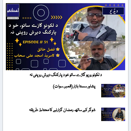
د لکونو روپو گاڑے ساتو خو د پارکنگ دیرش روپئی نہ
پشاور سستا بازار (قمبر، سوات)
شوگر کے ساتھ رمضان گزارنے کا محتاط طریقہ