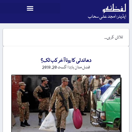
ایڈیٹر: امجد علی سحاب
دھاندلی کا رونا آخر کب تک؟
فضل منان بازدا
اگست 20, 2018