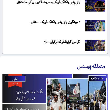
بائی پاس واکنگ ٹریک، سٹریٹ لائبریری کی حالت زار
د مینگوری بائی پاس واکنگ ٹریک صفائی
گراسی گراونڈ او کہ ترکولی….؟
متعلقہ پوسٹس