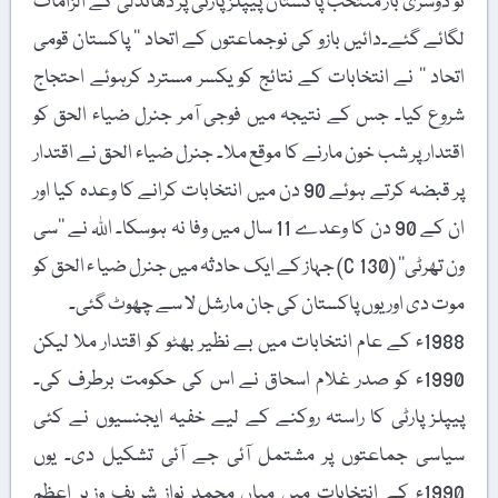
تو دوسری بار منتخب پاکستان پیپلز پارٹی پر دھاندلی کے الزامات
لگائے گئے۔دائیں بازو کی نوجماعتوں کے اتحاد ’’ پاکستان قومی
اتحاد ‘‘ نے انتخابات کے نتائج کو یکسر مسترد کرہوئے احتجاج
شروع کیا۔ جس کے نتیجہ میں فوجی آمر جنرل ضیاء الحق کو
اقتدار پر شب خون مارنے کا موقع ملا۔ جنرل ضیاء الحق نے اقتدار
پر قبضہ کرتے ہوئے 90 دن میں انتخابات کرانے کا وعدہ کیا اور
ان کے 90 دن کا وعدے 11 سال میں وفا نہ ہوسکا۔ اللہ نے ’’سی
ون تھرٹی‘‘ (C 130) جہاز کے ایک حادثہ میں جنرل ضیا ء الحق کو
موت دی اور یوں پاکستان کی جان مارشل لا سے چھوٹ گئی۔
1988ء کے عام انتخابات میں بے نظیر بھٹو کو اقتدار ملا لیکن
1990ء کو صدر غلام اسحاق نے اس کی حکومت برطرف کی۔
پیپلز پارٹی کا راستہ روکنے کے لیے خفیہ ایجنسیوں نے کئی
سیاسی جماعتوں پر مشتمل آئی جے آئی تشکیل دی۔ یوں
1990ء کے انتخابات میں میاں محمد نواز شریف وزیر اعظم