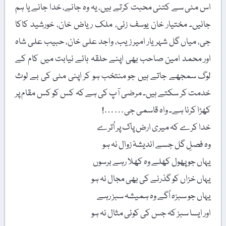
اس مٹی سے کتنی محبت کرتے ہیں، یہ وہ جانے، خدا جانے یا ہم
جانیں۔ مختیار خان یوسف زئی، ملک ریاض خان، خورشید کاکا
جی، میاں گل شہر یار امیر زیب، واجد علی خان، حبیب علی شاہ
اور محمد امین صاحب بھی اپنے حلقہ ہائے نیابت میں کام کے
لوگ سمجھے جاتے ہیں جو منتخب ہو کر اپنی مٹی کی بے لوث
خدمت کر سکتے ہیں۔ مرضی آپ کی ہے کہ کس کو کس مقام پر
کھڑا کرنا ہے۔ واہ قاسمی جی……!
خدا کرے کہ میری ارض پاک پر اُترے
وہ فصلِ گل جسے اندیشۂ زوال نہ ہو
یہاں جو پھول کھلے وہ کھلا رہے برسوں
یہاں خزاں کو گذرنے کی بھی مجال نہ ہو
یہاں جو سبزہ اُگے وہ ہمیشہ سبز رہے
اور ایسا سبز کہ جس کی کوئی مثال نہ ہو