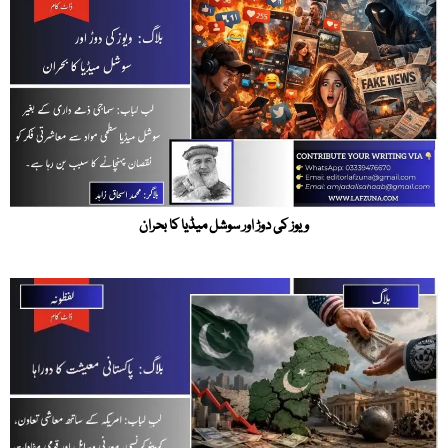
ویوز کی دوڑ اور سوشل میڈیا کا بحران