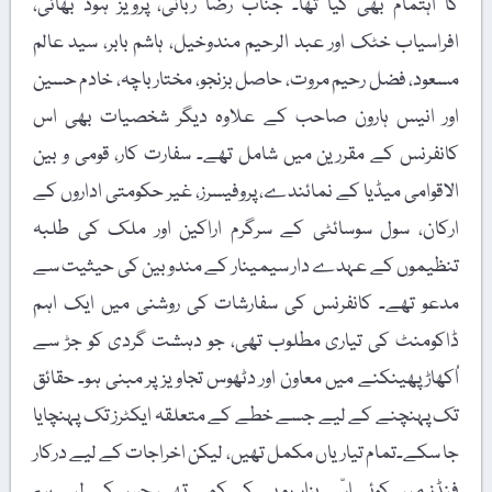
کا اہتمام بھی کیا تھا۔ جناب رضا ربانی، پرویز ہود بھائی،
افراسیاب خٹک اور عبد الرحیم مندوخیل، ہاشم بابر، سید عالم
مسعود، فضل رحیم مروت، حاصل بزنجو، مختار باچہ، خادم حسین
اور انیس ہارون صاحب کے علاوہ دیگر شخصیات بھی اس
کانفرنس کے مقررین میں شامل تھے۔ سفارت کار، قومی و بین
الاقوامی میڈیا کے نمائندے، پروفیسرز، غیر حکومتی اداروں کے
ارکان، سول سوسائٹی کے سرگرم اراکین اور ملک کی طلبہ
تنظیموں کے عہدے دار سیمینار کے مندوبین کی حیثیت سے
مدعو تھے۔ کانفرنس کی سفارشات کی روشنی میں ایک اہم
ڈاکومنٹ کی تیاری مطلوب تھی، جو دہشت گردی کو جڑ سے
اُکھاڑ پھینکنے میں معاون اور دٹھوس تجاویز پر مبنی ہو۔ حقائق
تک پہنچنے کے لیے جسے خطے کے متعلقہ ایکٹرز تک پہنچایا
جا سکے۔تمام تیاریاں مکمل تھیں، لیکن اخراجات کے لیے درکار
فنڈز میں کوئی اسّی ہزار روپے کی کمی تھی، جس کے لیے ہم