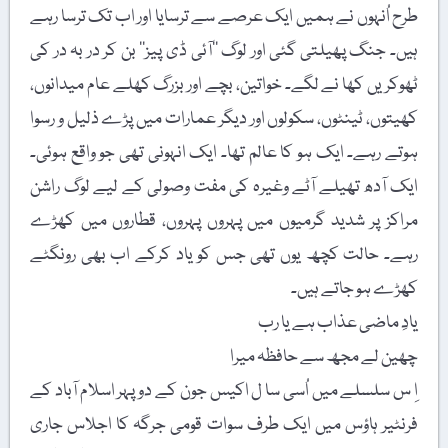
طرح اُنہوں نے ہمیں ایک عرصے سے ترسایا اور اب تک ترسا رہے
ہیں۔ جنگ پھیلتی گئی اور لوگ ’’آئی ڈی پیز‘‘ بن کر در بہ در کی
ٹھوکریں کھا نے لگے۔ خواتین، بچے اور بزرگ کھلے عام میدانوں،
کھیتوں، ٹینٹوں، سکولوں اور دیگر عمارات میں پڑے ذلیل و رسوا
ہوتے رہے۔ ایک ہو کا عالم تھا۔ ایک انہونی تھی جو واقع ہوئی۔
ایک آدھ تھیلے آٹے وغیرہ کی مفت وصولی کے لیے لوگ راشن
مراکز پر شدید گرمیوں میں پہروں پہروں، قطاروں میں کھڑے
رہے۔ حالت کچھ یوں تھی جس کو یاد کرکے اب بھی رونگٹے
کھڑے ہو جاتے ہیں۔
یادِ ماضی عذاب ہے یا رب
چھین لے مجھ سے حافظہ میرا
اِ س سلسلے میں اُسی سا ل اکیس جون کے دوپہر اسلام آباد کے
فرنٹیر ہاؤس میں ایک طرف سوات قومی جرگہ کا اجلاس جاری