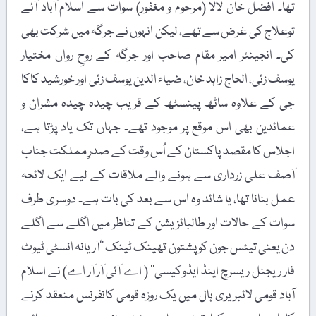
تھا۔ افضل خان لالا (مرحوم و مغفور) سوات سے اسلام آباد آئے
توعلاج کی غرض سے تھے، لیکن انہوں نے جرگہ میں شرکت بھی
کی۔ انجینئر امیر مقام صاحب اور جرگہ کے روحِ رواں مختیار
یوسف زئی، الحاج زاہد خان، ضیاء الدین یوسف زئی اور خورشید کاکا
جی کے علاوہ ساٹھ پینسٹھ کے قریب چیدہ چیدہ مشران و
عمائدین بھی اس موقع پر موجود تھے۔ جہاں تک یاد پڑتا ہے،
اجلاس کا مقصد پاکستان کے اُس وقت کے صدرِ مملکت جناب
آصف علی زرداری سے ہونے والے ملاقات کے لیے ایک لائحہ
عمل بنانا تھا، یا شائد وہ اس سے بعد کی بات ہے۔ دوسری طرف
سوات کے حالات اور طالبائزیشن کے تناظر میں اگلے سے اگلے
دن یعنی تیئس جون کو پشتون تھینک ٹینک ’’آریانہ انسٹی ٹیوٹ
فار ریجنل ریسرچ اینڈ ایڈوکیسی‘‘ ( اے آئی آر آر اے) نے اسلام
آباد قومی لائبریری ہال میں یک روزہ قومی کانفرنس منعقد کرنے