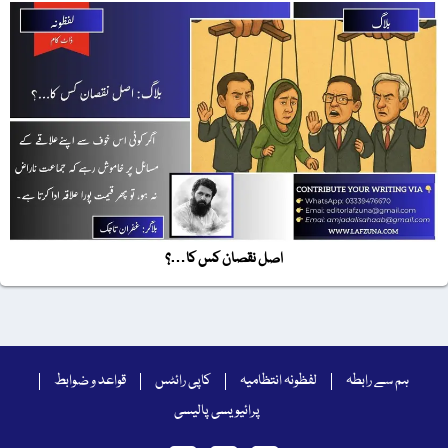
اصل نقصان کس کا…؟
ہم سے رابطہ
لفظونہ انتظامیہ
کاپی رائٹس
قواعد و ضوابط
پرائیویسی پالیسی