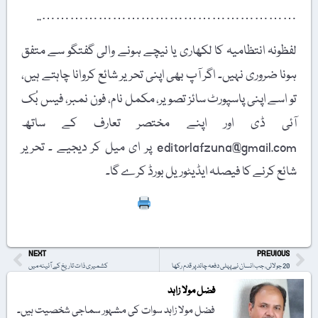
………………………………………………..
لفظونہ انتظامیہ کا لکھاری یا نیچے ہونے والی گفتگو سے متفق
ہونا ضروری نہیں۔ اگر آپ بھی اپنی تحریر شائع کروانا چاہتے ہیں،
تو اسے اپنی پاسپورٹ سائز تصویر، مکمل نام، فون نمبر، فیس بُک
آئی ڈی اور اپنے مختصر تعارف کے ساتھ
editorlafzuna@gmail.com پر ای میل کر دیجیے ۔ تحریر
شائع کرنے کا فیصلہ ایڈیٹوریل بورڈ کرے گا۔
Print
NEXT
PREVIOUS
20 جولائی، جب انسان نے پہلی دفعہ چاند پر قدم رکھا
کشمیری ذات تاریخ کے آئینہ میں
فضل مولا زاہد
فضل مولا زاہد سوات کی مشہور سماجی شخصیت ہیں۔