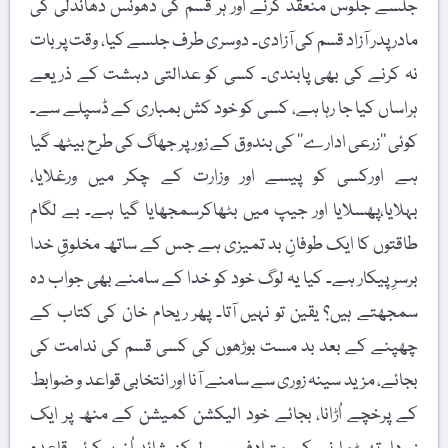
جلسے جلوس منعقد کرنے اور ہر قسم کی دھونس دھاندلی کی
مادر پدر آزاد قسم کی آزادی۔ دوسری طرف جلسے کیا، وقت پربات
نہ کرنے کی بھی پابندی۔ کسی کو عدالتی دہشت کے ذریعے
ہراساں کیا جا رہا ہے، کسی کو خود کش بمباری کے ڈسپلے سے۔
کوئی ’’زرعی ادارے‘‘ کی بندوق کے زور پر جھاگ کی طرح بیٹھ گیا
ہے اورکسی کو پیسے اور وزارت کے چکر میں ورغلایا،
بہلایا،پھسلایا اور جیپ میں بٹھاکرسمجھایا گیا ہے۔ بے لگام
طاقتوں کا ایک طوفانِ بد تمیزی ہے جس کے ساتھ مخلوقِ خدا
برسرِ پیکار ہے۔ کیا یہ لوگ خود کو خدا کے سامنے بھی جواب دہ
سمجھتے ہیں؟ یقین تو نہیں آتا۔ پھر ریحام خان کی کتاب کے
چھپنے کے بعد بد مست بوڑھوں کی کسی قسم کی ندامت کی
بجائے، مزید سینہ زوری سے سامنے آنا اور انتخابی قواعد و ضوابط
کے پرخچے اُڑانا، بجائے خود الیکشن کمیشن کے منھ پر ایک