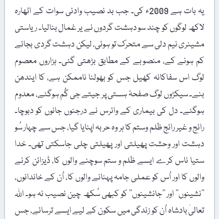
یہ بات ہے 2009ء کی۔ جب بد نصیب وادئی سوات کے اٹھارہ
لاکھ لوگوں کو چند سو دہشت گردوں نے یر غمال بنالیا۔ ریاستی
مشینری نیم دلی سے متحرک تو ہوئی، لیکن دہشت گردی بجائے
کم ہونے کے، منصوبے کے مطابق بڑھتی گئی۔ ہزاروں معصوم
لوگ اس سفاکانہ کھیل جس کو بھولنا ناممکن ہے، کا ایندھن
بنے۔ سیکڑوں لوگ صفحۂ ہستی پر جیتے جی گُم ہوگئے، معدوم
ہوگئے۔ دل کی بیماری کے وائرس نے درجنوں جانوں کو دبوچا۔
رائج و غیر رائج ظلم وستم کا ہر وہ حربہ اپنایا گیا، جس سے چہار سُو
دہشت اور وحشت پھیلتی اور پھیلتی چلی جاسکتی تھی۔ خدا
ستیا ناس کرے ایسے ظلم و ستم سوچنے والوں کا، ڈیزائن کرنے
والوں کا اور اُس کو عملی جامہ پہنانے والوں کا، اُن کے خاندانوں،
’’نشینوں‘‘ اور ’’جانشینوں‘‘ کو کبھی سُکھ چین نصیب نہ ہو۔ اللہ
تعالیٰ بادشاہ اُن کو زندگی میں سکون کے لیے ایسے ترسائے، جس