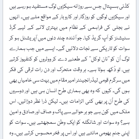
کڈنی ہسپتال جس سے روزانہ سیکڑوں لوگ مستفید ہو رہے ہیں
اور سیکڑوں لوگوں کو روزگار اور کاروبار کے مواقع ملے ہیں۔ انہوں
نے بجلی کی فراہمی کے نظام میں بہتری لانے کے لیے گرڈ
سٹیشنز کو اَپ گریڈ کیا، جو آئندہ چند دنوں میں آپریشنل ہو کر
سوات کو تاریکی سے نجات دلائیں گے۔ ایسے میں جب ہمارے
لوگ اُن کو ’’نان لوکل‘‘ کے طعنے دے کر ووٹروں کو کنفیوز کرتے
ہیں، تو دُکھ ہوتا ہے۔ ہر وقت متحرک اور دن رات ترقی کی فکر
میں سرگرم قومی لیڈرانجینئر امیر مقام میں بہت سی خامیاں بھی
ہوں گی۔ کیوں کہ وہ بھی ہماری طرح انسان ہی ہیں اور دوسروں
کی طرح اُن پر بھی کئی الزامات ہیں۔ لیکن ذرا نظر دوڑائیں، اس
ملک میں کون ہے جو ہر حوالے سے پاک و صاف اور صادق و امین
ہے؟ وہ سوات اور شانگلہ کو ایک وطن سمجھتے ہیں۔ سوات کو
اپنی جنم بھومی مانتے ہیں اور اس پر فخر محسوس کرتے ہیں۔ وہ