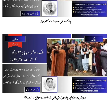
پاکستانی معیشت کا دوراہا
سوشل میڈیا پر پختون کی نئی شناخت: موقع یا المیہ؟