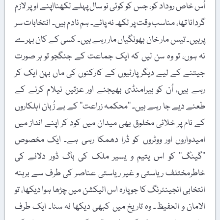
اُس خاص روداد کو، جس کو کوئی نو سال پہلے لکھنااپنے اوپر لازم
گردانا تھا، مناسب وقت پر لکھ نہ پائے۔ ہم نادم ہیں۔ انتخابات سر
پرہیں۔ تیس مار خان بھونگیاں مار رہے ہیں۔ کسی کے کان بہرے
نہ ہوں، تو وہ سن لیں کہ ایک جماعت کے جنگجو تو ہر صورت
جیتنے کے لیے دیگر پارٹیوں کے کارکنوں کی ماں بہن ایک کر
رہے ہیں، اُن کو ہیرامنڈی بھیجنے اور عزتیں نیلام کرنے کے
طعنے دیے جا رہے ہیں۔ ’’محکمہ زراعت‘‘ کے بے زُبان اہلکاروں
کے نام پر خلائی مخلوق بھی میدان میں کود کر اپنے انداز میں
امیدواروں اور ووٹروں کو ڈرا دھمکا رہی ہے۔ ایک مخصوص
’’گینگ‘‘ کو اس یتیم و یسیر ملک کی باگ ڈور دلانے کی
خاطرمختلف ریاستی و غیر ریاستی عناصر کی طرف سے برہنہ
انتخابی انجینئرنگ کا جو پارہ اس الیکشن میں چڑھا ہوا دیکھا، تو
الامان و الحفیظ۔ وہ تاریخ میں کبھی دیکھا نہ سنا۔ ایک طرف