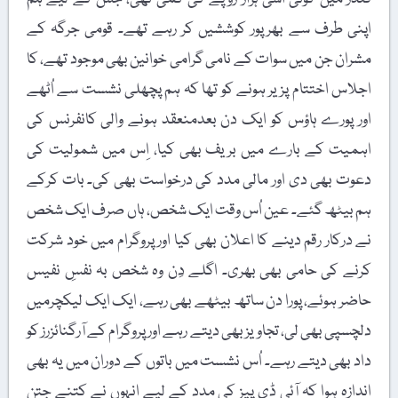
اپنی طرف سے بھرپور کوششیں کر رہے تھے۔ قومی جرگہ کے
مشران جن میں سوات کے نامی گرامی خوانین بھی موجود تھے، کا
اجلاس اختتام پزیر ہونے کو تھا کہ ہم پچھلی نشست سے اُٹھے
اور پورے ہاؤس کو ایک دن بعدمنعقد ہونے والی کانفرنس کی
اہمیت کے بارے میں بریف بھی کیا، اِس میں شمولیت کی
دعوت بھی دی اور مالی مدد کی درخواست بھی کی۔ بات کرکے
ہم بیٹھ گئے۔ عین اُس وقت ایک شخص، ہاں صرف ایک شخص
نے درکار رقم دینے کا اعلان بھی کیا اور پروگرام میں خود شرکت
کرنے کی حامی بھی بھری۔ اگلے دِن وہ شخص بہ نفسِ نفیس
حاضر ہوئے، پورا دن ساتھ بیٹھے بھی رہے، ایک ایک لیکچرمیں
دلچسپی بھی لی، تجاویز بھی دیتے رہے اور پروگرام کے آرگنائزرز کو
داد بھی دیتے رہے۔ اُس نشست میں باتوں کے دوران میں یہ بھی
اندازہ ہوا کہ آئی ڈی پیز کی مدد کے لیے انہوں نے کتنے جتن