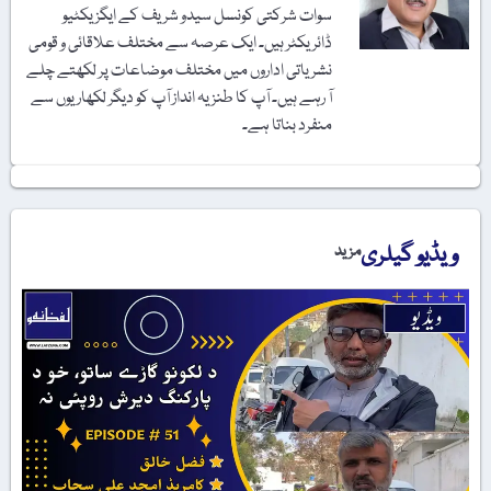
سوات شرکتی کونسل سیدو شریف کے ایگزیکٹیو
ڈائریکٹر ہیں۔ ایک عرصہ سے مختلف علاقائی و قومی
نشریاتی اداروں میں مختلف موضاعات پر لکھتے چلے
آ رہے ہیں۔ آپ کا طنزیہ انداز آپ کو دیگر لکھاریوں سے
منفرد بناتا ہے۔
ویڈیو گیلری
مزید