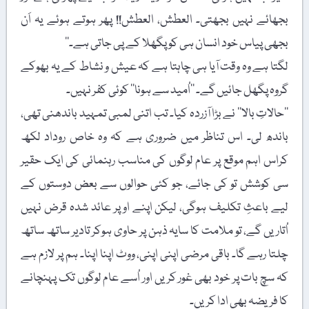
بجھائے نہیں بجھتی۔ العطش، العطش!! پھر ہوتے ہوئے یہ اَن
بجھی پیاس خود انسان ہی کو پگھلا کے پی جاتی ہے۔‘‘
لگتا ہے وہ وقت آیا ہی چاہتا ہے کہ عیش و نشاط کے یہ بھوکے
گروہ پگھل جائیں گے۔ ’’اُمید سے ہونا‘‘ کوئی کفر نہیں۔
’’حالاتِ بالا‘‘ نے بڑا آزردہ کیا۔ تب اتنی لمبی تمہید باندھنی تھی،
باندھ لی۔ اس تناظر میں ضروری ہے کہ وہ خاص روداد لکھ
کراس اہم موقع پر عام لوگوں کی مناسب رہنمائی کی ایک حقیر
سی کوشش تو کی جائے، جو کئی حوالوں سے بعض دوستوں کے
لیے باعثِ تکلیف ہوگی، لیکن اپنے اوپر عائد شدہ قرض نہیں
اُتاریں گے، تو ملامت کا سایہ ذہن پر حاوی ہوکر تادیر ساتھ ساتھ
چلتا رہے گا۔ باقی مرضی اپنی اپنی، ووٹ اپنا اپنا۔ ہم پر لازم ہے
کہ سچ بات پر خود بھی غور کریں اور اُسے عام لوگوں تک پہنچانے
کا فریضہ بھی ادا کریں۔