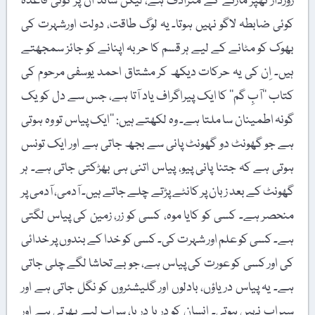
زوردار تھپڑ مارنے کے مترادف ہے، لیکن شائد اُن پر کوئی قاعدہ
کوئی ضابطہ لاگو نہیں ہوتا۔ یہ لوگ طاقت، دولت اورشہرت کی
بھوک کو مٹانے کے لیے ہر قسم کا حربہ اپنانے کو جائز سمجھتے
ہیں۔ اِن کی یہ حرکات دیکھ کر مشتاق احمد یوسفی مرحوم کی
کتاب ’’آبِ گم‘‘ کا ایک پیراگراف یاد آتا ہے، جس سے دل کو یک
گونہ اطمینان سا ملتا ہے۔ وہ لکھتے ہیں: ’’ایک پیاس تو وہ ہوتی
ہے جو گھونٹ دو گھونٹ پانی سے بجھ جاتی ہے اور ایک تونس
ہوتی ہے کہ جتنا پانی پیو، پیاس اتنی ہی بھڑکتی جاتی ہے۔ ہر
گھونٹ کے بعد زبان پر کانٹے پڑتے چلے جاتے ہیں۔ آدمی، آدمی پر
منحصر ہے۔ کسی کو کایا موہ، کسی کو زر، زمین کی پیاس لگتی
ہے۔ کسی کو علم اور شہرت کی۔ کسی کو خدا کے بندوں پر خدائی
کی اور کسی کو عورت کی پیاس ہے، جو بے تحاشا لگے چلی جاتی
ہے۔ یہ پیاس دریاؤں، بادلوں اور گلیشئروں کو نگل جاتی ہے اور
سیراب نہیں ہوتی۔ انسان کو دریا دریا، سراب لیے پھرتی ہے اور