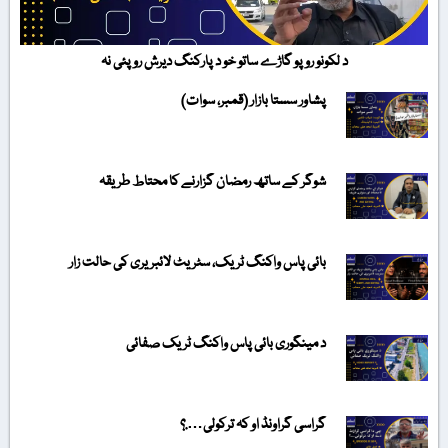
د لکونو روپو گاڑے ساتو خو د پارکنگ دیرش روپئی نہ
پشاور سستا بازار (قمبر، سوات)
شوگر کے ساتھ رمضان گزارنے کا محتاط طریقہ
بائی پاس واکنگ ٹریک، سٹریٹ لائبریری کی حالت زار
د مینگوری بائی پاس واکنگ ٹریک صفائی
گراسی گراونڈ او کہ ترکولی….؟