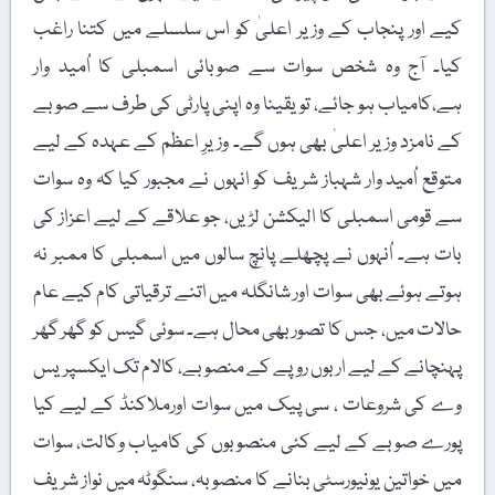
کیے اور پنجاب کے وزیر اعلیٰ کو اس سلسلے میں کتنا راغب
کیا۔ آج وہ شخص سوات سے صوبائی اسمبلی کا اُمید وار
ہے،کامیاب ہو جائے، تو یقینا وہ اپنی پارٹی کی طرف سے صوبے
کے نامزد وزیر اعلیٰ بھی ہوں گے۔ وزیرِ اعظم کے عہدہ کے لیے
متوقع اُمید وار شہباز شریف کو انہوں نے مجبور کیا کہ وہ سوات
سے قومی اسمبلی کا الیکشن لڑیں، جو علاقے کے لیے اعزاز کی
بات ہے۔ اُنہوں نے پچھلے پانچ سالوں میں اسمبلی کا ممبر نہ
ہوتے ہوئے بھی سوات اور شانگلہ میں اتنے ترقیاتی کام کیے عام
حالات میں، جس کا تصور بھی محال ہے۔ سوئی گیس کو گھر گھر
پہنچانے کے لیے اربوں روپے کے منصوبے، کالام تک ایکسپریس
وے کی شروعات ، سی پیک میں سوات اورملاکنڈ کے لیے کیا
پورے صوبے کے لیے کئی منصوبوں کی کامیاب وکالت، سوات
میں خواتین یونیورسٹی بنانے کا منصوبہ، سنگوٹہ میں نواز شریف