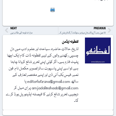
Print
NEXT
PREVIOUS
11 جون، جب آل پاکستان مہاجر سٹوڈنٹ آرگنائزیشن کا آغاز ہوا
مزارات توجہ کے طالب ہیں
لفظونہ ایڈمن
تاریخ، حالاتِ حاضرہ، سیاحت اور علم و ادب میں دل
چسپی رکھنے والوں کے لیے لفظونہ ڈاٹ کام ایک اچھا
پلیٹ فارم ہے۔ اگر کوئی اپنی تحریر شائع کروانا چاہتا
ہے، تو اسے اپنی پاسپورٹ سائز تصویر، مکمل نام، فون
نمبر، فیس بُک آئی ڈی اور اپنے مختصر تعارف کے
ساتھ editorlafzuna@gmail.com یا
amjadalisahaab@gmail.com پر اِی میل کر
دیجیے۔ تحریر شائع کرنے کا فیصلہ ایڈیٹوریل بورڈ کرے
گا۔