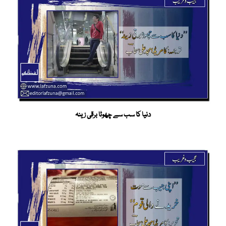
دنیا کا سب سے چھوٹا برقی زینہ