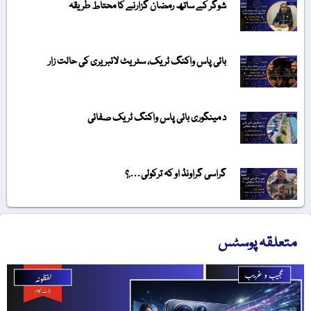
شوگر کے ساتھ رمضان گزارنے کا محتاط طریقہ
بائی پاس واکنگ ٹریک، سٹریٹ لائبریری کی حالت زار
د مینگوری بائی پاس واکنگ ٹریک صفائی
گراسی گراونڈ او کہ ترکولی….؟
متعلقہ پوسٹس