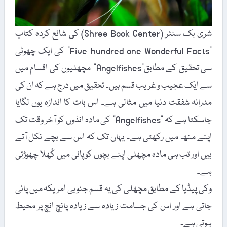
شری بک سنٹر (Shree Book Center) کی شائع کردہ کتاب
"Five hundred one Wonderful Facts” کی ایک چھوٹی
سی تحقیق کے مطابق”Angelfishes” مچھلیوں کی اقسام میں
سے ایک عجیب و غریب قسم ہیں۔ تحقیق میں درج ہے کہ ان کی
مدرانہ شفقت دنیا میں مثالی ہے۔ اس بات کا اندازہ یوں لگایا
جاسکتا ہے کہ "Angelfishes” کی مادہ انڈوں کو آخر وقت تک
اپنے منھ میں رکھتی ہے۔ یہاں تک کہ اس سے بچے نکل آتے
ہیں اور تب ہی مادہ مچھلی اپنے بچوں کو پانی میں کُھلا چھوڑتی
ہے۔
وکی پیڈیا کے مطابق مچھلی کی یہ قسم جنوبی امریکہ میں پائی
جاتی ہے اور اس کی جسامت زیادہ سے زیادہ پانچ انچ پر محیط
ہوتی ہے۔