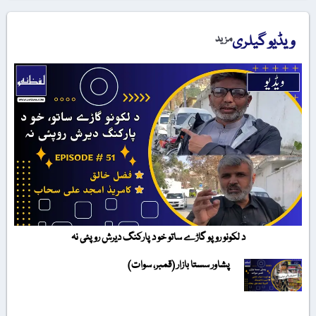
ویڈیو گیلری
مزید
د لکونو روپو گاڑے ساتو خو د پارکنگ دیرش روپئی نہ
پشاور سستا بازار (قمبر، سوات)