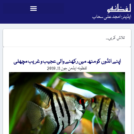
ایڈیٹر: امجد علی سحاب
اپنے انڈوں کو منھ میں رکھنے والی عجیب و غریب مچھلی
لفظونہ ایڈمن
جون 11, 2018