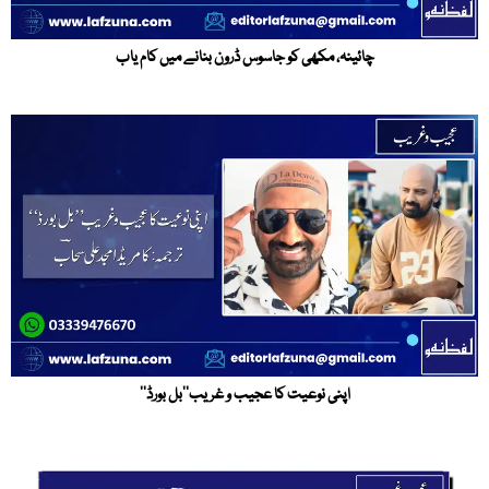
چائینہ، مکھی کو جاسوس ڈرون بنانے میں کام یاب
اپنی نوعیت کا عجیب و غریب’’بل بورڈ‘‘