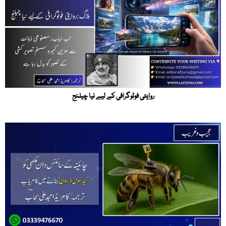
روایتی فوٹوگرافی کے لیے نیا چیلنج