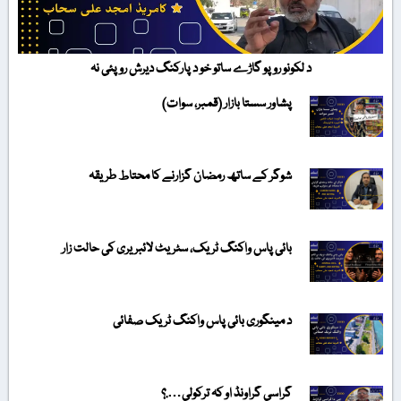
د لکونو روپو گاڑے ساتو خو د پارکنگ دیرش روپئی نہ
پشاور سستا بازار (قمبر، سوات)
شوگر کے ساتھ رمضان گزارنے کا محتاط طریقہ
بائی پاس واکنگ ٹریک، سٹریٹ لائبریری کی حالت زار
د مینگوری بائی پاس واکنگ ٹریک صفائی
گراسی گراونڈ او کہ ترکولی….؟