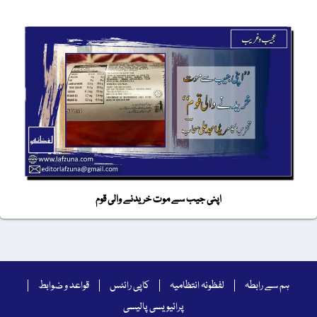
اپنی جیب سے موت خریدنے والی قوم
ہم سے رابطہ
لفظونہ انتظامیہ
کاپی رائٹس
قواعد و ضوابط
پرائیویسی پالیسی