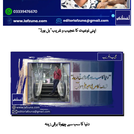
اپنی نوعیت کا عجیب و غریب’’بل بورڈ‘‘
دنیا کا سب سے چھوٹا برقی زینہ