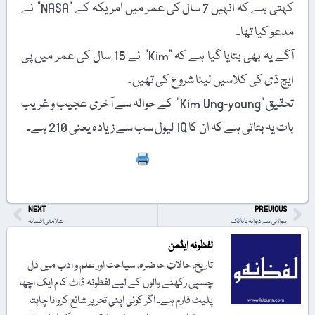
کہتی ہے کہ انہیں 7 سال کی عمر میں امریکہ کے "NASA” نے
مدعو کیا تھا۔
آگے یہ بھی بتایا گیا ہے کہ "Kim” نے 15 سال کی عمر میں پی
ایچ ڈی کی کلاسیں لینا شروع کی تھیں۔
تحقیق "Kim Ung-young” کے حوالہ سے آخری عجیب و غریب
بات یہ بتاتی ہے کہ ان کا IQ لیول سب سے زیادہ یعنی 210 ہے۔
Print
NEXT
PREVIOUS
سواڑئی سے دیوانہ بابا تک
علامتی افسانہ
لفظونہ ایڈمن
تاریخ، حالاتِ حاضرہ، سیاحت اور علم و ادب میں دل
چسپی رکھنے والوں کے لیے لفظونہ ڈاٹ کام ایک اچھا
پلیٹ فارم ہے۔ اگر کوئی اپنی تحریر شائع کروانا چاہتا