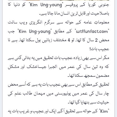
جنوبی کوریا کے پروفیسر "Kim Ung-young” کو دنیا کا
باصلاحیت اور قابل ترین انسان مانا جاتا ہے۔
معلوماتِ عامہ کے حوالہ سے سرگرم انگریزی ویب سائٹ
"wtffunfact.com” کے مطابق "Kim Ung-young” جب
محض 2 سال کا تھا، تو 4 مختلف زبانیں بول سکتا تھا، ہے نا
عجیب بات!
مگر اس سے بھی زیادہ عجیب بات تحقیق میں یہ بتائی گئی ہے
کہ وہ تین سال کی عمر میں الجبرا جیساخشک اور مشکل
مضمون سمجھ سکتا تھا۔
تحقیق کے مطابق اس سے بھی عجیب بات یہ ہے کہ اُسے محض
چار سال کی عمر میں یونیورسٹی میں مہمان طالب علم کی
حیثیت سے بٹھایا گیا تھا۔
"Kim” کے حوالہ سے تحقیق آگے ایک اور عجیب و غریب بات یہ