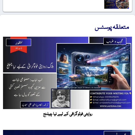
متعلقہ پوسٹس
روایتی فوٹوگرافی کے لیے نیا چیلنج