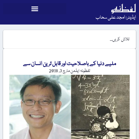
ایڈیٹر: امجد علی سحاب
ملیے دنیا کے باصلاحیت اور قابل ترین انسان سے
لفظونہ ایڈمن
مارچ 3, 2018