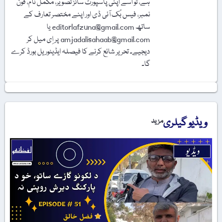
ہے، تو اسے اپنی پاسپورٹ سائز تصویر، مکمل نام، فون
نمبر، فیس بُک آئی ڈی اور اپنے مختصر تعارف کے
ساتھ editorlafzuna@gmail.com یا
amjadalisahaab@gmail.com پر اِی میل کر
دیجیے۔ تحریر شائع کرنے کا فیصلہ ایڈیٹوریل بورڈ کرے
گا۔
ویڈیو گیلری
مزید