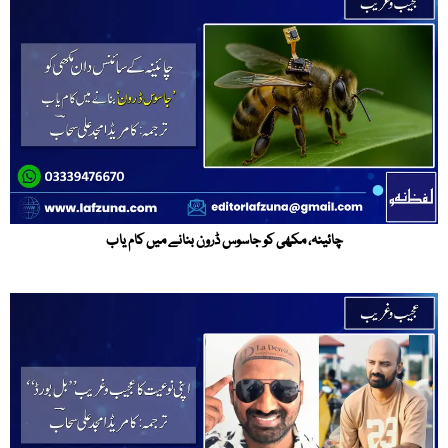
چائینہ، مکھی کو جاسوس ڈرون بنانے میں کام یاب