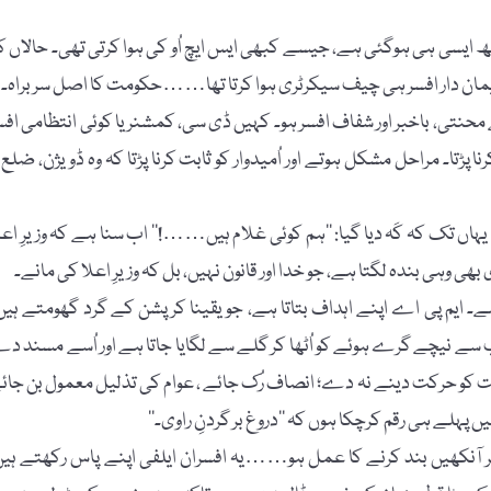
 ایسی ہی ہوگئی ہے، جیسے کبھی ایس ایچ اُو کی ہوا کرتی تھی۔ حالاں ک
 ایمان دار افسر ہی چیف سیکرٹری ہوا کرتا تھا……حکومت کا اصل سربراہ۔
تی، باخبر اور شفاف افسر ہو۔ کہیں ڈی سی، کمشنر یا کوئی انتظامی افس
ڑتا۔ مراحل مشکل ہوتے اور اُمیدوار کو ثابت کرنا پڑتا کہ وہ ڈویژن، ضلع ی
 یہاں تک کہ کَہ دیا گیا: ’’ہم کوئی غلام ہیں……!‘‘ اب سنا ہے کہ وزیرِ اعل
 وہی بندہ لگتا ہے، جو خدا اور قانون نہیں، بل کہ وزیرِ اعلا کی مانے۔
 ہے۔ ایم پی اے اپنے اہداف بتاتا ہے، جو یقینا کرپشن کے گرد گھومتے ہیں
ب سے نیچے گرے ہوئے کو اُٹھا کر گلے سے لگایا جاتا ہے اور اُسے مسند د
خت کو حرکت دینے نہ دے؛ انصاف رُک جائے ، عوام کی تذلیل معمول بن جائ
لے ہی رقم کرچکا ہوں کہ ’’دروغ بر گردنِ راوی۔‘‘
 پر آنکھیں بند کرنے کا عمل ہو……یہ افسران ایلفی اپنے پاس رکھتے ہیں