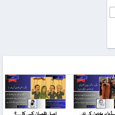
یا پر پختون کی نئی
اصل نقصان کس کا…؟