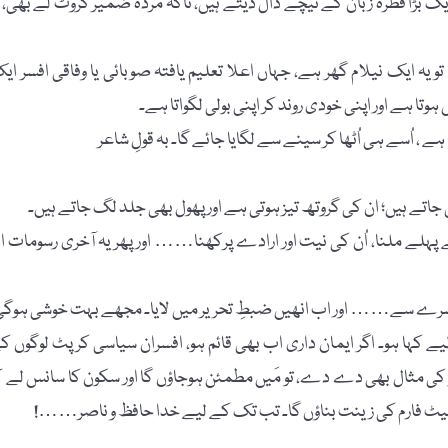
 ایک بڑا قطرہ زبان کے نیچے ڈال دیتے ہیں، تاکہ مردہ ضمیر کروٹ لے بھی، ت
یہ ایک نیلام گھر ہے، جہاں اعلا تعلیم یافتہ صوبائی یا وفاقی افسر ای
وتا ہے اور اپنی خودی روند کر اپنی بولی لگواتا ہے۔
، اُسے ہی اُٹھا کر سینے سے لگایا جائے گا۔ بہ قولِ شاعر
ی جاتے ہیں؛ ان کی گروتھ تیز ہوتی ہے اور پھول بھی جلد لگ جاتے ہیں۔
 پہلے ملنا، اُن کی نیت اور ارادے پرکھنا…… اور پھر یہ آخری رسومات اد
تیسرے سے…… اور اب انھیں ضبطِ تحریر میں لایا۔ مجھے بہت خوشی ہوگی
 کہا ہو۔ اگر ایمان داری اب بھی قائم ہو، افسران سیاسی کرپٹ لوگوں ک
ر کی مثال بھی دے دے، تو مَیں مطمئن ہوجاؤں گا اور سکون کا سانس لے ک
ے پلیٹ فارم کی زینت بناؤں گا۔ تب تک کے لیے خدا حافظ و ناصر……!