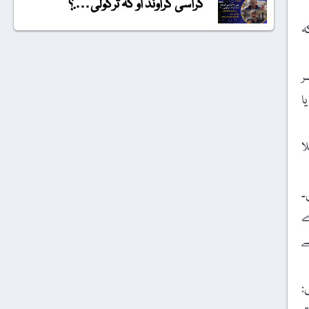
گراسی گراونڈ او کہ ترکولی….؟
ہ
ر
ا
ا
۔
ے
ے
: