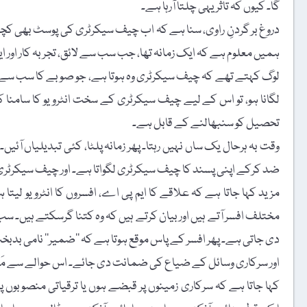
گا۔ کیوں کہ تاثر یہی چلتا آرہا ہے۔
دروغ بر گردنِ راوی، سنا ہے کہ اب چیف سیکرٹری کی پوسٹ بھی کچھ
ہمیں معلوم ہے کہ ایک زمانہ تھا، جب سب سے لائق، تجربہ کار اور
لوگ کہتے تھے کہ چیف سیکرٹری وہ ہوتا ہے، جو صوبے کا سب سے محن
لگانا ہو، تو اس کے لیے چیف سیکرٹری کے سخت انٹرویو کا سامنا کرنا پ
تحصیل کو سنبھالنے کے قابل ہے۔
وقت بہ ہرحال یک ساں نہیں رہتا۔ پھر زمانہ پلٹا، کئی تبدیلیاں آئیں۔
ضد کرکے اپنی پسند کا چیف سیکرٹری لگواتا ہے۔ اور چیف سیکرٹری بھی
مزید کہا جاتا ہے کہ علاقے کا ایم پی اے، افسروں کا انٹرویو لیتا
مختلف افسر آتے ہیں اور بیان کرتے ہیں کہ وہ کتنا گرسکتے ہیں۔ س
دی جاتی ہے۔ پھر افسر کے پاس موقع ہوتا ہے کہ ’’ضمیر‘‘ نامی بدب
اور سرکاری وسائل کے ضیاع کی ضمانت دی جائے۔ اس حوالے سے مَیں پہ
کہا جاتا ہے کہ سرکاری زمینوں پر قبضے ہوں یا ترقیاتی منصوبوں