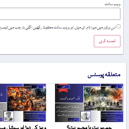
ویب‌ سائٹ
اس براؤزر میں میرا نام، ای میل، اور ویب سائٹ محفوظ رکھیں اگلی بار جب میں تبصر
متعلقہ پوسٹس
جمہوریت یا مجبوریت؟
ویوز کی دوڑ اور سوشل میڈ