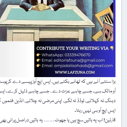
بڑا سنتے آئے ہیں کہ تھانے بکتے ہیں، ایس ایچ اُوز پیسے دے کر پوس
اُو مالک ہے۔ جسے چاہے عزت دے ، جسے چاہے ذلیل کرے۔ ایس ایچ ا
دبنگ نہ کہلائے، لوڈڈ نہ لگے، اپنی مرضی نہ چلائے، انڈین فلموں کے
ایس ایچ اُو ہی نہیں رہتا۔
قارئین! اب یہ باتیں سچ ہیں یا جھوٹ…… یہ باتیں دراصل پرانی بھی 