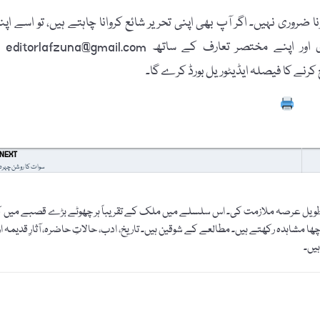
 ضروری نہیں۔ اگر آپ بھی اپنی تحریر شائع کروانا چاہتے ہیں، تو اسے اپن
پاسپورٹ سائز تصویر، مکمل نام، فون نمبر، فیس بُک
Prin
NEXT
سوات کا روشن چہرہ
۔ طویل عرصہ ملازمت کی۔ اس سلسلے میں ملک کے تقریباً ہر چھوٹے بڑے قصبے میں 
ا مشاہدہ رکھتے ہیں۔ مطالعے کے شوقین ہیں۔ تاریخ، ادب، حالاتِ حاضرہ، آثارِ قدیمہ او
یں۔