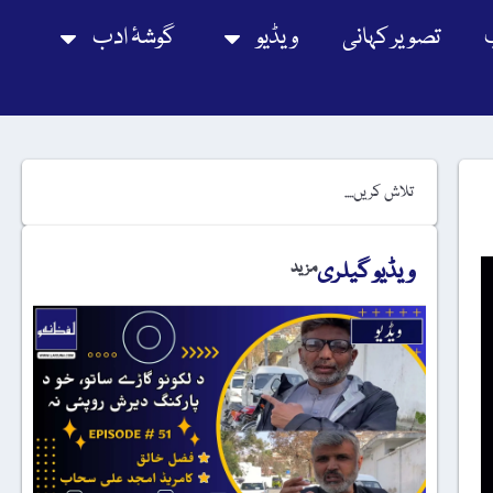
تصویر کہانی
ویڈیو
گوشۂ ادب
ویڈیو گیلری
مزید