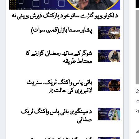
د لکونو روپو گاڑے ساتو خو د پارکنگ دیرش روپئی نہ
پشاور سستا بازار (قمبر، سوات)
شوگر کے ساتھ رمضان گزارنے کا
محتاط طریقہ
بائی پاس واکنگ ٹریک، سٹریٹ
چ
لائبریری کی حالت زار
،
ہ
د مینگوری بائی پاس واکنگ ٹریک
صفائی
ے