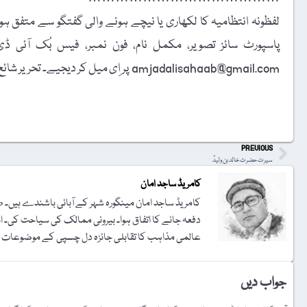
لفظونہ انتظامیہ کا لکھاری یا نیچے ہونے والی گفتگو سے متفق ہونا
amjadalisahaab@gmail.com پر اِی میل کر دیجیے۔ تحریر شائع کرنے کا فیصلہ ایڈیٹوریل بورڈ کرے گا۔
t
PREVIOUS
سیرت حضرت خالد بن ولیدؓ
کامریڈ ساجد امان
کامریڈ ساجد امان مینگورہ شہر کے آبائی باشندے ہیں
دفعہ جانے کا اتفاق ہوا۔ بیرونی ممالک کی سیاحت کی۔ اچھ
عالمی مذاہب کا تقابلی جائزہ دل چسپی کے موضوعات ہ
جواب دیں