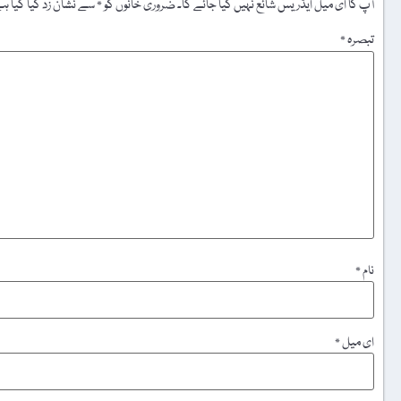
آپ کا ای میل ایڈریس شائع نہیں کیا جائے گا۔
ضروری خانوں کو
*
سے نشان زد کیا گیا ہ
تبصرہ
*
نام
*
ای میل
*