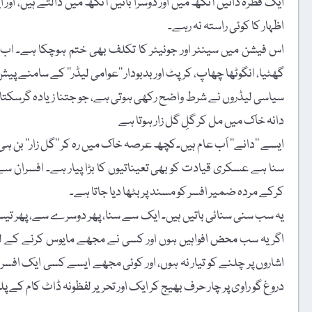
ایک قطرہ دائیں آنکھ میں اور دوسرا بائیں آنکھ میں ڈالتے ہیں، اور
اظہار کا کوئی راستہ نہ رہے۔
اس فیشن میں سینئر اور جونیئر کا تکلف بھی ختم ہوچکا ہے۔ اب تو 
گھٹیا، انگوٹھا چھاپ، کرپٹ اور بدبودار ’’عوامی لیڈر‘‘ کے سامنے پیش ہ
سیاسی لیڈروں نے شرط واضح رکھی ہوتی ہے، جو جتنا زیادہ گرسکتا ہے 
دانہ خاک میں مل کر گلِ گل زار ہوتا ہے
ایسے ’’دانے‘‘ اَب عام ہیں۔کچھ عرصہ خاک میں رہ کر ’’گل زار‘‘ بن ہ
سنا ہے عسکری قیادت کو بھی تعیناتیوں کا بڑا پیار ہے۔ افسران سے
کرکے مردہ ضمیر افسر کو مسند پر بٹھا دیا جاتا ہے۔
یہ سب سنی سنائی باتیں ہیں۔ ایک سے سنا، پھر دوسرے سے، پھر 
اگر یہ سب محض افواہیں ہوں اور کسی نے مجھے مایوس کرنے کے لیے
اشاروں پر چلنے کو تیار نہ ہوں، اور کوئی مجھے ایسے کسی ایک افس
دروغ گو راوی پر چار حرف بھیج کر ایک اور تحریر لفظونہ ڈاٹ کام ک
……………………………………