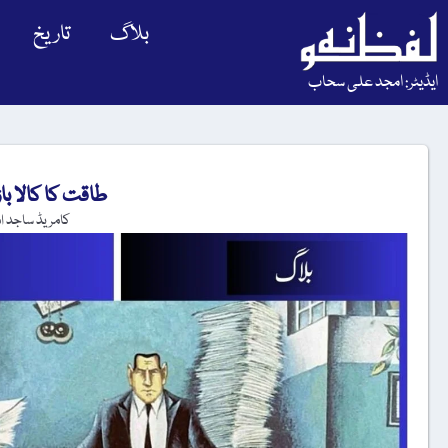
بلاگ
تاریخ
ایڈیٹر: امجد علی سحاب
طاقت کا کالا باز
کامریڈ ساجد ا