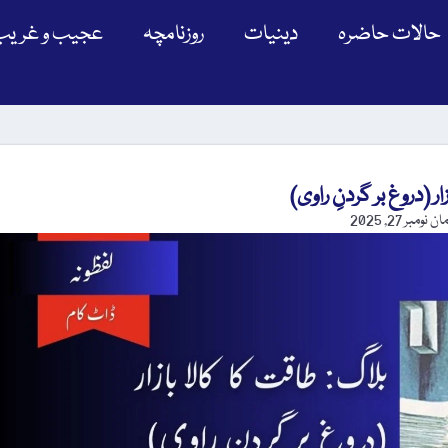
حالات حاضرہ
دینیات
روزنامچہ
عجیب و غریب
ار (دروغ بر گردنِ راوی)
مان
نومبر 27, 2025