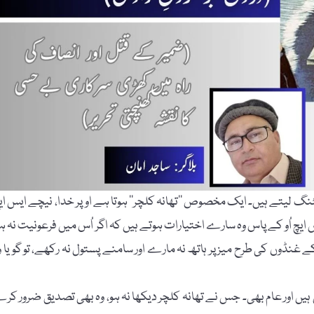
ٹنگ لیتے ہیں۔ ایک مخصوص ’’تھانہ کلچر‘‘ ہوتا ہے اوپر خدا، نیچے ایس ای
ُو کے پاس وہ سارے اختیارات ہوتے ہیں کہ اگر اُس میں فرعونیت نہ ہو
 غنڈوں کی طرح میز پر ہاتھ نہ مارے اور سامنے پستول نہ رکھے، تو گویا و
ہیں اور عام بھی۔ جس نے تھانہ کلچر دیکھا نہ ہو، وہ بھی تصدیق ضرور کر