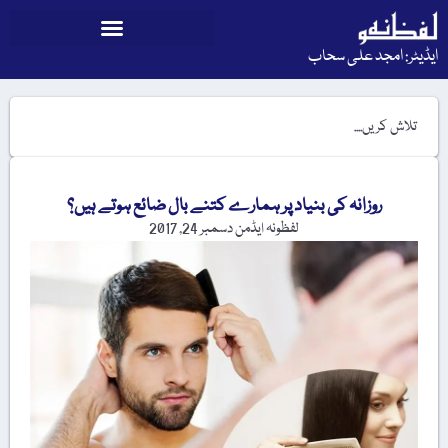
ایڈیٹر: امجد علی سحاب
روزانہ کی بنیاد پر ہمارے کتنے بال ضائع ہوتے ہیں؟
لفظونہ ایڈمن
دسمبر 24, 2017