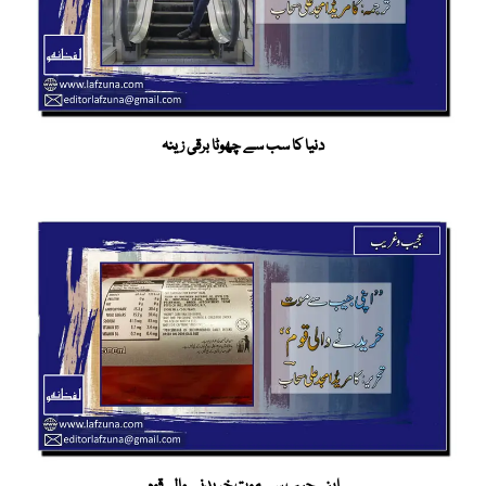
دنیا کا سب سے چھوٹا برقی زینہ