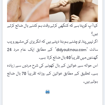
کیا آپ کو پتا ہے کہ کنگھی کرتے وقت ہم کتنے بال ضائع کرتے
ہیں؟
اگر نہیں پتا، تو چلئے ہم بتا دیتے ہیں کہ انگریزی کی مشہور ویب
سائٹ "didyouknow.com” کے مطابق ایک عام مرد 24
گھنٹوں میں تقریباً 40 بال ضائع کرتا ہے۔
اس حوالہ سے خواتین کے بال کھونے کی شرح مردوں سے زیادہ
ہے۔ تحقیق کے مطابق خواتین کے روزانہ تقریباً 70 بال ضائع
ہوتے ہیں۔
Print