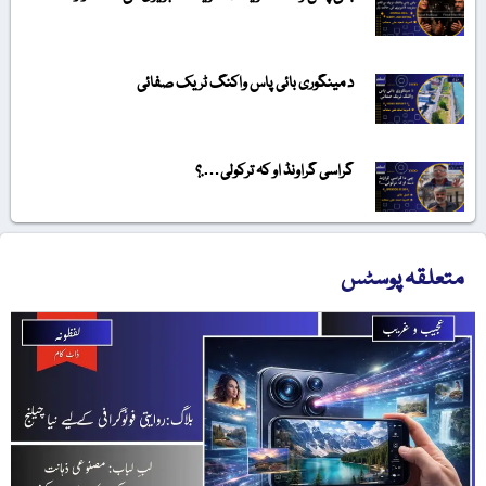
د مینگوری بائی پاس واکنگ ٹریک صفائی
گراسی گراونڈ او کہ ترکولی….؟
متعلقہ پوسٹس