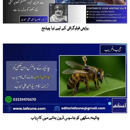
روایتی فوٹوگرافی کے لیے نیا چیلنج
چائینہ، مکھی کو جاسوس ڈرون بنانے میں کام یاب