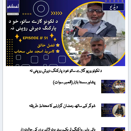
د لکونو روپو گاڑے ساتو خو د پارکنگ دیرش روپئی نہ
پشاور سستا بازار (قمبر، سوات)
شوگر کے ساتھ رمضان گزارنے کا محتاط طریقہ
بائی پاس واکنگ ٹریک، سٹریٹ لائبریری کی حالت زار