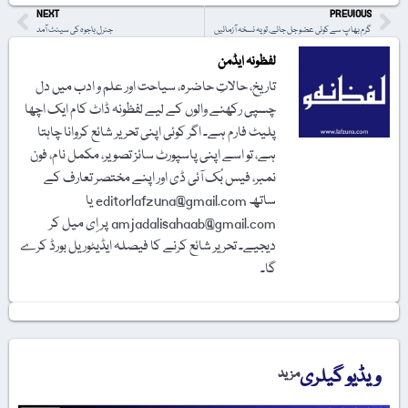
NEXT
PREVIOUS
گرم بھاپ سے کوئی عضو جل جائے، تو یہ نسخہ آزمائیں
جنرل باجوہ کی سینٹ آمد
لفظونہ ایڈمن
تاریخ، حالاتِ حاضرہ، سیاحت اور علم و ادب میں دل
چسپی رکھنے والوں کے لیے لفظونہ ڈاٹ کام ایک اچھا
پلیٹ فارم ہے۔ اگر کوئی اپنی تحریر شائع کروانا چاہتا
ہے، تو اسے اپنی پاسپورٹ سائز تصویر، مکمل نام، فون
نمبر، فیس بُک آئی ڈی اور اپنے مختصر تعارف کے
ساتھ editorlafzuna@gmail.com یا
amjadalisahaab@gmail.com پر اِی میل کر
دیجیے۔ تحریر شائع کرنے کا فیصلہ ایڈیٹوریل بورڈ کرے
گا۔
ویڈیو گیلری
مزید