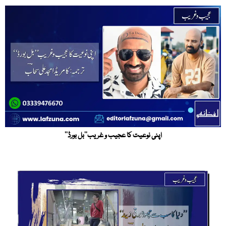
اپنی نوعیت کا عجیب و غریب’’بل بورڈ‘‘