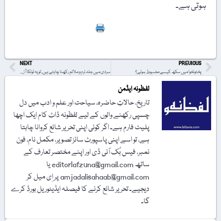
ہوتی ہے۔
Print
NEXT
PREVIOUS
پختونخوا میں سکھ کیسے مضبوط ہوئے؟
سردی میں جلد نرم و ملائم رکھنا چاہتے ہیں، تو یہ ٹوٹکا آزمائیں
لفظونہ ایڈمن
تاریخ، حالاتِ حاضرہ، سیاحت اور علم و ادب میں دل
چسپی رکھنے والوں کے لیے لفظونہ ڈاٹ کام ایک اچھا
پلیٹ فارم ہے۔ اگر کوئی اپنی تحریر شائع کروانا چاہتا
ہے، تو اسے اپنی پاسپورٹ سائز تصویر، مکمل نام، فون
نمبر، فیس بُک آئی ڈی اور اپنے مختصر تعارف کے
ساتھ editorlafzuna@gmail.com یا
amjadalisahaab@gmail.com پر اِی میل کر
دیجیے۔ تحریر شائع کرنے کا فیصلہ ایڈیٹوریل بورڈ کرے
گا۔