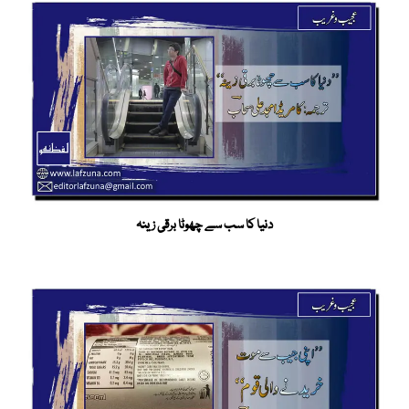
دنیا کا سب سے چھوٹا برقی زینہ