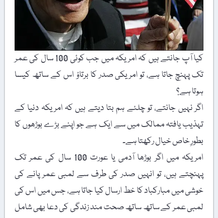
کیا آپ جانتے ہیں کہ امریکہ میں جب کوئی 100 سال کی عمر
تک پہنچ جاتا ہے، تو امریکی صدر کا برتاؤ اس کے ساتھ کیسا
ہوتا ہے؟
اگر نہیں جانتے، تو چلئے ہم بتا دیتے ہیں کہ امریکہ دنیا کے
تہذیب یافتہ ممالک میں سے ایک ہے جو اپنے بڑے بوڑھوں کا
بطورِ خاص خیال رکھتا ہے۔
امریکہ میں اگر بوڑھا آدمی یا عورت 100 سال کی عمر تک
پہنچتے ہیں، تو انہیں صدر کی طرف سے لمبی عمر پانے کی
خوشی میں مبارکباد کا خط ارسال کیا جاتا ہے، جس میں اس کی
لمبی عمر کے ساتھ ساتھ صحت مند زندگی کی دعا بھی شامل