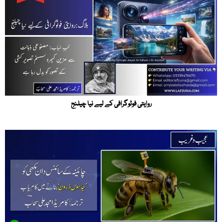
روایتی فوٹوگرافی کے لیے نیا چیلنج