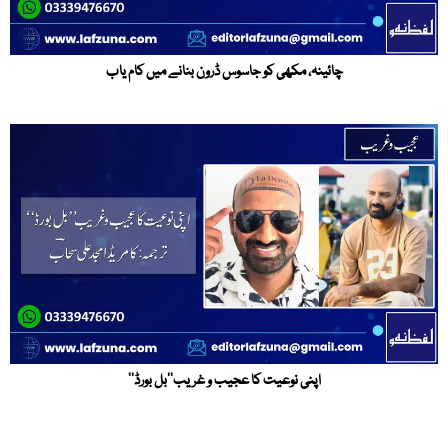
چائینہ، مکھی کو جاسوس ڈرون بنانے میں کام یاب
اپنی نوعیت کا عجیب و غریب’’بل بورڈ‘‘