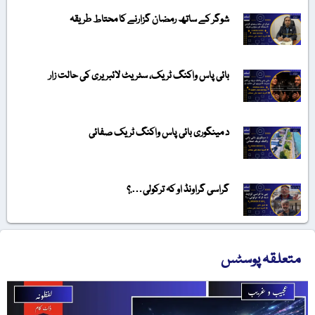
شوگر کے ساتھ رمضان گزارنے کا محتاط طریقہ
بائی پاس واکنگ ٹریک، سٹریٹ لائبریری کی حالت زار
د مینگوری بائی پاس واکنگ ٹریک صفائی
گراسی گراونڈ او کہ ترکولی….؟
متعلقہ پوسٹس