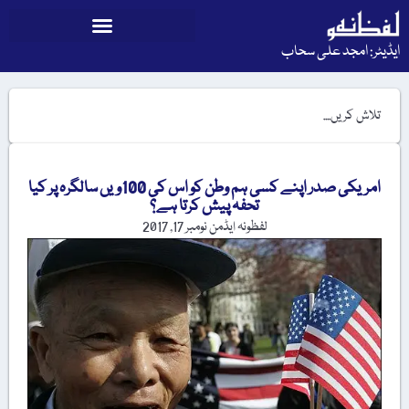
ایڈیٹر: امجد علی سحاب
امریکی صدر اپنے کسی ہم وطن کو اس کی 100ویں سالگرہ پر کیا
تحفہ پیش کرتا ہے؟
لفظونہ ایڈمن
نومبر 17, 2017