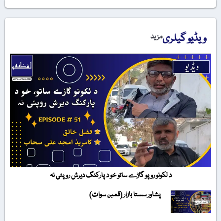
ویڈیو گیلری
مزید
د لکونو روپو گاڑے ساتو خو د پارکنگ دیرش روپئی نہ
پشاور سستا بازار (قمبر، سوات)