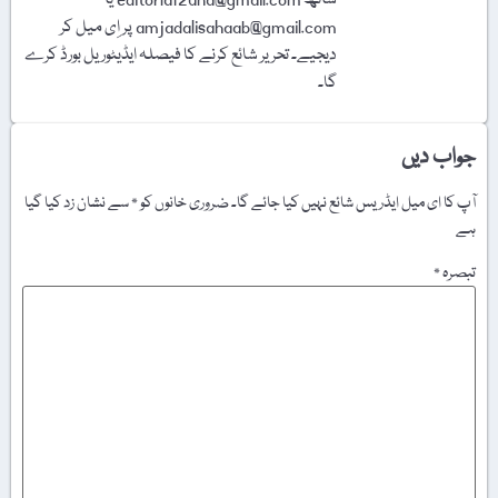
amjadalisahaab@gmail.com پر اِی میل کر
دیجیے۔ تحریر شائع کرنے کا فیصلہ ایڈیٹوریل بورڈ کرے
گا۔
جواب دیں
آپ کا ای میل ایڈریس شائع نہیں کیا جائے گا۔
ضروری خانوں کو
*
سے نشان زد کیا گیا
ہے
تبصرہ
*