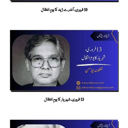
19 فروری، آندرے ژید کا یومِ انتقال
13 فروری، شہریار کا یومِ انتقال