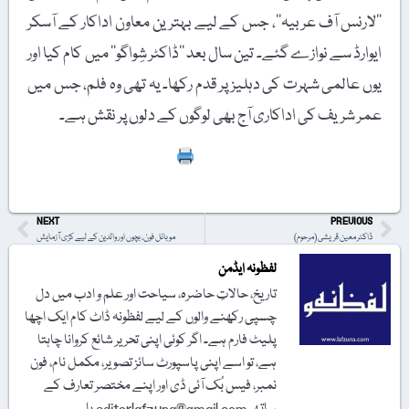
’’لارنس آف عربیہ‘‘، جس کے لیے بہترین معاون اداکار کے آسکر
ایوارڈ سے نوازے گئے۔ تین سال بعد ’’ڈاکٹر شِواگو‘‘ میں کام کیا اور
یوں عالمی شہرت کی دہلیز پر قدم رکھا۔ یہ تھی وہ فلم، جس میں
عمر شریف کی اداکاری آج بھی لوگوں کے دلوں پر نقش ہے۔
Print
NEXT
PREVIOUS
ڈاکٹر معین قریشی (مرحوم)
موبائل فون، بچوں اور والدین کے لیے کڑی آزمایش
لفظونہ ایڈمن
تاریخ، حالاتِ حاضرہ، سیاحت اور علم و ادب میں دل
چسپی رکھنے والوں کے لیے لفظونہ ڈاٹ کام ایک اچھا
پلیٹ فارم ہے۔ اگر کوئی اپنی تحریر شائع کروانا چاہتا
ہے، تو اسے اپنی پاسپورٹ سائز تصویر، مکمل نام، فون
نمبر، فیس بُک آئی ڈی اور اپنے مختصر تعارف کے
ساتھ editorlafzuna@gmail.com یا