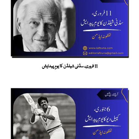
11 فروری، سڈنی شیلڈن کا یومِ پیدایش