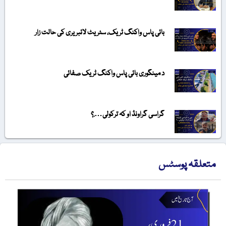
بائی پاس واکنگ ٹریک، سٹریٹ لائبریری کی حالت زار
د مینگوری بائی پاس واکنگ ٹریک صفائی
گراسی گراونڈ او کہ ترکولی….؟
متعلقہ پوسٹس