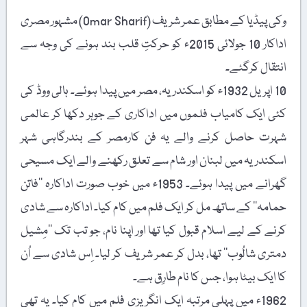
وکی پیڈیا کے مطابق عمر شریف (Omar Sharif) مشہور مصری
اداکار 10 جولائی 2015ء کو حرکتِ قلب بند ہونے کی وجہ سے
انتقال کرگئے۔
10 اپریل 1932ء کو اسکندریہ، مصر میں پیدا ہوئے۔ ہالی ووڈ کی
کئی ایک کامیاب فلموں میں اداکاری کے جوہر دکھا کر عالمی
شہرت حاصل کرنے والے یہ فن کارمصر کے بندرگاہی شہر
اسکندریہ میں لبنان اور شام سے تعلق رکھنے والے ایک مسیحی
گھرانے میں پیدا ہوئے۔ 1953ء میں خوب صورت اداکارہ ’’فاتن
حمامہ‘‘ کے ساتھ مل کر ایک فلم میں کام کیا۔ اداکارہ سے شادی
کرنے کے لیے اسلام قبول کیا تھا اور اپنا نام، جو تب تک ’’مِشیل
دمتری شالُوب‘‘ تھا، بدل کر عمر شریف کر لیا۔ اِس شادی سے اُن
کا ایک بیٹا ہوا، جس کا نام طارِق ہے۔
1962ء میں پہلی مرتبہ ایک انگریزی فلم میں کام کیا۔ یہ تھی