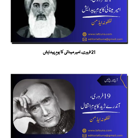
21 فروری، امیر مینائی کا یومِ پیدایش