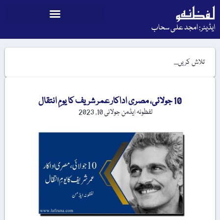
ایڈیٹر: امجد علی سحاب
10 جولائی، مصری اداکار عمر شریف کا یومِ انتقال
لفظونہ ایڈمن
جولائی 10, 2023