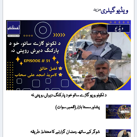
ویڈیو گیلری
مزید
د لکونو روپو گاڑے ساتو خو د پارکنگ دیرش روپئی نہ
پشاور سستا بازار (قمبر، سوات)
شوگر کے ساتھ رمضان گزارنے کا محتاط طریقہ