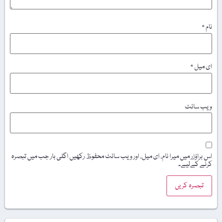
نام
*
ای میل
*
ویب‌ سائٹ
اس براؤزر میں میرا نام، ای میل، اور ویب سائٹ محفوظ رکھیں اگلی بار جب میں تبصرہ
کرنے کےلیے۔