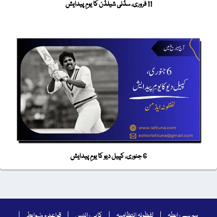
11 فروری، سڈنی شیلڈن کا یومِ پیدایش
6 جنوری، کپیل دیو کا یومِ پیدایش
ہم سے رابطہ
لفظونہ انتظامیہ
کاپی رائٹس
قواعد و ضوابط