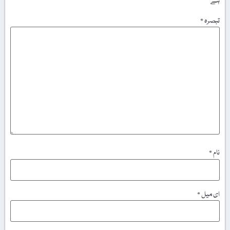
ہے
تبصرہ
*
نام
*
ای میل
*