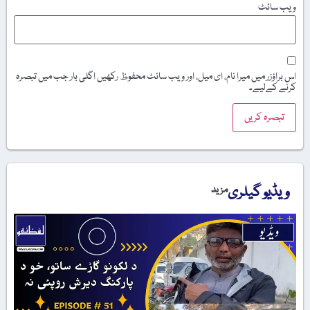
ویب‌ سائٹ
اس براؤزر میں میرا نام، ای میل، اور ویب سائٹ محفوظ رکھیں اگلی بار جب میں تبصرہ
کرنے کےلیے۔
ویڈیو گیلری
مزید