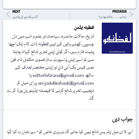
NEXT
PREVIOUS
زرداری…… ہلکا یا بھاری؟
آلڈس ہکسلے کی یاد میں
لفظونہ ایڈمن
تاریخ، حالاتِ حاضرہ، سیاحت اور علم و ادب میں دل
چسپی رکھنے والوں کے لیے لفظونہ ڈاٹ کام ایک اچھا
پلیٹ فارم ہے۔ اگر کوئی اپنی تحریر شائع کروانا چاہتا
ہے، تو اسے اپنی پاسپورٹ سائز تصویر، مکمل نام، فون
نمبر، فیس بُک آئی ڈی اور اپنے مختصر تعارف کے
ساتھ editorlafzuna@gmail.com یا
amjadalisahaab@gmail.com پر اِی میل کر
دیجیے۔ تحریر شائع کرنے کا فیصلہ ایڈیٹوریل بورڈ کرے
گا۔
جواب دیں
آپ کا ای میل ایڈریس شائع نہیں کیا جائے گا۔
ضروری خانوں کو
*
سے نشان زد کیا گیا