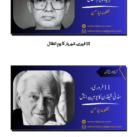
13 فروری، شہریار کا یومِ انتقال