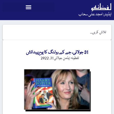
ایڈیٹر: امجد علی سحاب
31 جولائی، جے کے رولنگ کا یومِ پیدائش
لفظونہ ایڈمن
جولائی 31, 2022