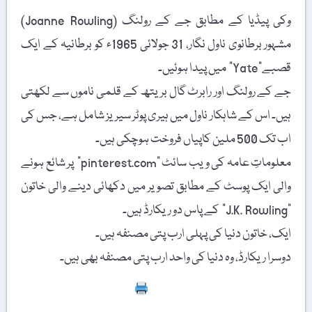
وکی پیڈیا کے مطابق جے کے رولنگ (Joanne Rowling)
مشہور برطانوی ناول نگار، 31 جولائی 1965ء کو برطانیہ کے ایک
قصبے”Yate” میں پیدا ہوئیں۔
جے کے رولنگ اور رابرٹ گال بریتھ کے قلمی ناموں سے لکھتی
ہیں۔ اس کے شاہکار ناول میں ہیری پوٹر سیریز شامل ہے، جس کی
اب تک 500 ملین کاپیاں فروخت ہوچکی ہیں۔
معلوماتِ عامہ کی ویب سائٹ "pinterest.com” پر شائع ہونے
والی ایک پوسٹ کے مطابق تصویر میں دکھائی دینے والی خاتون
"J.K. Rowling” کے پاس دو ریکارڈ ہیں۔
ایک، خاتون دنیا کی پہلی ارب پتی مصنفہ ہیں۔
دوسرا ریکارڈ، وہ دنیا کی واحد ارب پتی مصنفہ بھی ہیں۔
Print