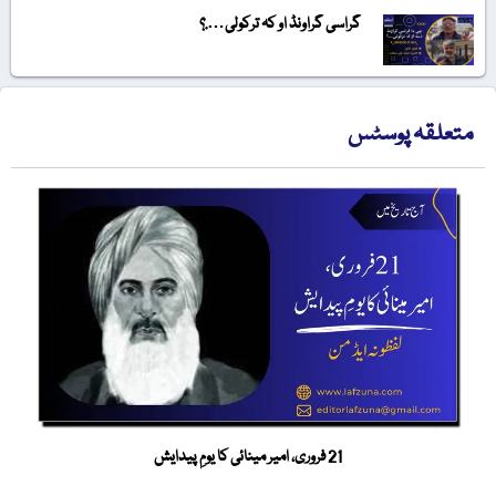
گراسی گراونڈ او کہ ترکولی….؟
متعلقہ پوسٹس
21 فروری، امیر مینائی کا یومِ پیدایش