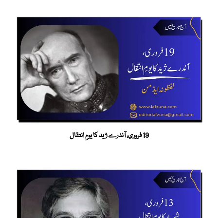
19 فروری، آندرے ژید کا یومِ انتقال