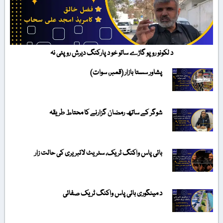
د لکونو روپو گاڑے ساتو خو د پارکنگ دیرش روپئی نہ
پشاور سستا بازار (قمبر، سوات)
شوگر کے ساتھ رمضان گزارنے کا محتاط طریقہ
بائی پاس واکنگ ٹریک، سٹریٹ لائبریری کی حالت زار
د مینگوری بائی پاس واکنگ ٹریک صفائی