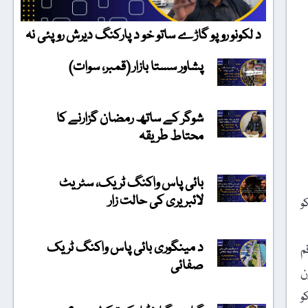
د لکونو روپو گاڑے ساتو خو د پارکنگ دیرش روپئی نہ
پشاور سستا بازار (قمبر، سوات)
شوگر کے ساتھ رمضان گزارنے کا
محتاط طریقہ
بائی پاس واکنگ ٹریک، سٹریٹ
لائبریری کی حالت زار
و
د مینگوری بائی پاس واکنگ ٹریک
 رقم
صفائی
، ون
 کو