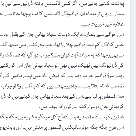
پوائنٹ کٹتے جاتے ہیں۔ اگر کسی لائسنس یافتہ ڈرائیور سے تین یا 
ہمارے ہاں تو ماشاء اللہ ڈرائیونگ لائسنس کا تب پوچھا جاتا ہے،
علاوہ خیر خیریت ہے۔
اس حوالے سے ہمارے ایک دوست سجاد بھائی جان کے بقول، وہ سیدو
جس کو ایک کم عمر ڈرائیور چلا رہا تھا۔ جب وہ رکشے میں بیٹھ گئے، تو ڈ
نے پھر پوچھا کہ یہ حیات آباد کہاں ہے؟ جواب دیا گیا کہ فضاگٹ وال
کی ڈرائیونگ بھی ٹھیک نہیں تھی، تو سجاد بھائی جان اس کو رُکنے 
رہتے ہو؟ ڈرائیور جواب دیتا ہے کہ فیض آباد میں اپنے ماموں کے گ
ضلعے کا نام بتاتا ہے۔ سجاد پوچھتے ہیں کہ کب آئے ہو؟ تو جواب 
ملا، قسطوں پر لیا ہے۔اس کے بعد سجاد بھائی جان کہتے ہیں کہ ڈرا
کر بھائی جان دوسرا رکشہ لے کر روانہ ہوتے ہیں۔
قارئین، کہنے کا مقصد یہ ہے کہ آج کل مینگورہ شہر میں جگہ جگہ غی
اس طرح جگہ جگہ موٹر سائیکلیں قسطوں پر ملتی ہیں۔ اس بابت پو