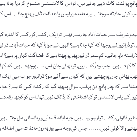
پانچ پوائنٹ کاٹ دیے جاتے ہیں، تو اس کا لائنسنس منسوخ کر دیا جاتا ہے
 جب کوئی حادثہ ہوجائے اور معاملہ پولیس یا عدالت تک پہنچ جائے۔ اس ک
 شریف سے حیات آباد جا رہے تھے، تو ایک رکشے کو رکنے کا اشارہ کیا
رائیور نے پوچھا کہ کہا جانا ہے؟ انہوں نے جواباً کہا کہ حیات آباد۔ ڈرائیو
ا راستہ ناپا جائے۔ کم عمر ڈرائیور پھر پوچھتا ہے کہ فضاگٹ کہاں پر ہے؟ ا
کا کہتے ہیں۔ جب وہ رُکتے ہیں، تو بھائی جان اس سے پوچھتے ہیں کہ کہا
ھر۔ بھائی جان پوچھتے ہیں کہ کہاں سے آئے ہو؟ ڈرائیور جواب میں ایک او
ملتا ہے کہ چار، پانچ دن پہلے۔ سوال پوچھا گیا کہ رکشہ کس کا ہے؟ جوا
ئیور کے پاس لائسنس تو کیا شناختی کارڈ تک نہیں تھا۔ اس کو کچھ رقم د
ر قانونی رکشے تیار ہو رہے ہیں جو ماہانہ قسطوں پر باآسانی مل جاتے ہیں
چھنے والا کوئی نہیں…… جس کی وجہ سے روز بہ روز حادثات میں اضافہ ہ