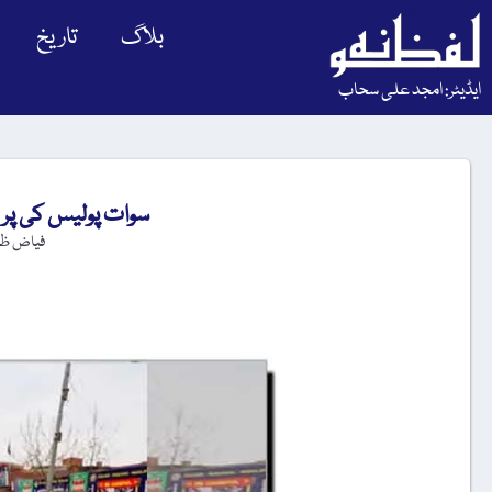
بلاگ
تاریخ
ایڈیٹر: امجد علی سحاب
سوات پولیس کی پری
فیاض ظف