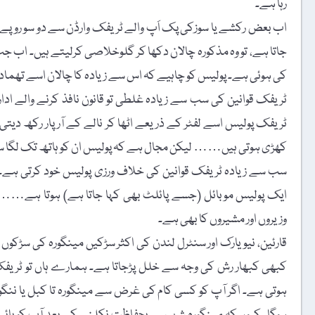
رہا ہے۔
اب بعض رکشے یا سوزکی پک اَپ والے ٹریفک وارڈن سے دو سو روپے کا
جاتا ہے، تو وہ مذکورہ چالان دکھا کر گلوخلاصی کرلیتے ہیں۔ اب ج
کی ہوئی ہے۔ پولیس کو چاہیے کہ اس سے زیادہ کا چالان اسے تھمادیا
ٹریفک قوانین کی سب سے زیادہ غلطی تو قانون نافذ کرنے والے اد
ٹریفک پولیس اسے لفٹر کے ذریعے اٹھا کر نالے کے آر پار رکھ دیتی 
کھڑی ہوتی ہیں…… لیکن مجال ہے کہ پولیس ان کو ہاتھ تک لگا 
سب سے زیادہ ٹریفک قوانین کی خلاف ورزی پولیس خود کرتی ہے۔ جب
ایک پولیس موبائل (جسے پائلٹ بھی کہا جاتا ہے) ہوتا ہے…… وہ
وزیروں اور مشیروں کا بھی ہے۔
قارئین، نیویارک اور سنٹرل لندن کی اکثر سڑکیں مینگورہ کی سڑکو
کبھی کبھار رش کی وجہ سے خلل پڑجاتا ہے۔ ہمارے ہاں تو ٹریفک
ہوتی ہے۔ اگر آپ کو کسی کام کی غرض سے مینگورہ تا کبل یا ننگولئی