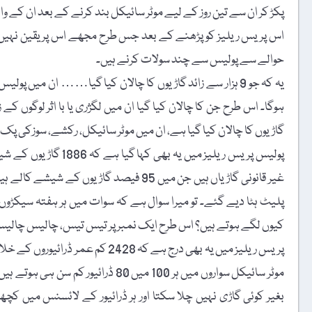
پکڑ کر ان سے تین روز کے لیے موٹر سائیکل بند کرنے کے بعد ان کے و
اس پریس ریلیز کو پڑھنے کے بعد جس طرح مجھے اس پر یقین نہیں ہو 
حوالے سے پولیس سے چند سولات کرنے ہیں۔
یہ کہ جو 9 ہزار سے زائد گاڑیوں کا چالان کیا گیا…… ان میں 
ہوگا۔ اس طرح جن کا چالان کیا گیا ان میں لگژری یا با اثر لوگوں کے 
گاڑیوں کا چالان کیا گیا ہے، ان میں موٹر سائیکل، رکشے، سوزکی پک 
پولیس پریس ریلیز میں 
کیوں لگے ہوتے ہیں؟ اس طرح ایک نمبر پر تیس تیس، چالیس چالی
پریس ریلیز میں یہ بھی درج ہے کہ 28
موٹر سائیکل سواروں میں ہر 100 میں 0
بغیر کوئی گاڑی نہیں چلا سکتا اور ہر ڈرائیور کے لائسنس میں کچ