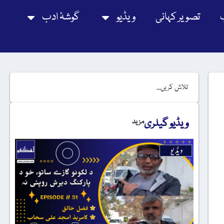
تصویر کہانی
ویڈیو
گوشۂ ادب
ویڈیو گیلری
مزید