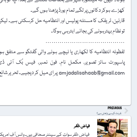
ہوگا۔ کیوں کہ مینگورہ شہر سے بحفاظت نکلنے کے بعد آپ کو بائی پا
کھڑے ہوکر دکانوں پر لگے تمام بورڈ پڑھنا ہوں گے۔
قارئین، ٹریفک کا مسئلہ پولیس اور انتظامیہ حل کرسکتی ہے۔ لیکن 
تو نظام بہترہونے کی بجائے ابترہی ہوگا۔
…………………………………
لفظونہ انتظامیہ کا لکھاری یا نیچے ہونے والی گفتگو سے متفق ہونا
amjadalisahaab@gmail.com پر اِی میل کر دیجیے۔ تحریر شائع کرنے کا فیصلہ ایڈیٹوریل بورڈ کرے گا۔
t
PREVIOUS
غربت کیسے بڑھتی ہے؟
فیاض ظفر
فیاض ظفر سوات کے سینئر صحافی ہیں۔ وائس آف امریکہ ک