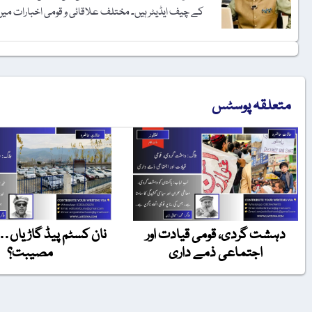
کے چیف ایڈیٹر ہیں۔ مختلف علاقائی و قومی اخبارات میں آ
متعلقہ پوسٹس
دہشت گردی، قومی قیادت اور
نان کسٹم پیڈ گاڑیاں…
اجتماعی ذمے داری
مصیبت؟