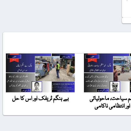
 سیاحت، ماحولیاتی
بے ہنگم ٹریفک اور اس کا حل
اور انتظامی ناکامی