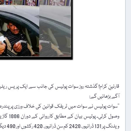
قارئینِ کرام! گذشتہ روز سوات پولیس کی جانب سے ایک پریس ریلی
آگے بڑھائیں گے:
ویلنگ پ