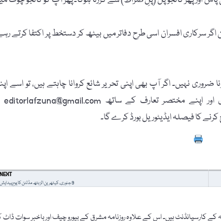
س اور پھر کانجو پل (پلِ صراط) سے گزرنا ہوگا۔ پھر آپ کو کانجو چوک می
اگر سرکاری افسران اسی طرح دفاتر میں بیٹھ کر دستخط پر اکتفا کرتے رہے
 ضروری نہیں۔ اگر آپ بھی اپنی تحریر شائع کروانا چاہتے ہیں، تو اسے اپن
پاسپورٹ سائز تصویر، مکمل نام، فون نمبر، فیس بُک
Prin
NEXT
9 جنوری، کیتھرین الزبتھ مڈلٹن کا یومِ پیدایش
ے کارسپانڈنٹ ہیں۔ اس کے علاوہ روزنامہ مشرق کے بیورو چیف اور باخبر سوات ڈاٹ ک