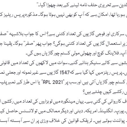
الدین سے تحریری حلف نامہ لینے کے بعد چھوڑا گیا۔‘‘
رہا تھا، امکان ہے کہ آپ کو بھی نہیں ہوتا ہوگا۔ مذکورہ پریس ریلیز ک
پولیس، سرکاری اور فوجی گاڑیوں کی تعداد کتنی ہے؟ اس کا جواب بلاشبہہ ’’صفر‘
زیرِ استعمال گاڑیوں کی تعداد کتنی ہوگی؟ جواب پھر ’’صفر‘‘ ہوگا۔ یقینا ج
اَپ، فلاینگ کوچ اور چھوٹی موٹی کسٹم چور گاڑیاں ہوں گی۔
یہ بھی کہا گیا ہے کہ 1886 گاڑیوں کے شیشوں سے کالے سٹیکر ہٹائے گئے۔ سوات میں لاکھوں کی تعداد میں قانونی
غیر قانونی گاڑیاں ہیں جن میں 95 فیصد گاڑیوں کے شیشے کالے ہیں۔ پریس ریلز میں کہا گیا ہے کہ1547 گاڑیوں سے غیر نمونہ اور جعل
پلیٹ ہٹا دیے گئے۔ تو میرا سوال ہے کہ سوات میں ہر ہفتہ سیکڑوں کسٹم چور گاڑیاں آتی ہیں اور سب پر "APL 2021” یا اس طرز کے ن
س رکشے کیوں چلتے ہیں؟
24 کم عمر ڈرائیوروں کے خلاف کارروائی کی گئی ہے۔ یہاں مینگورہ میں تو ہزاروں کی تعداد میں رکشوں ا
8 ڈرائیور کم سن ہی ہوتے ہیں۔ یورپ، انگلینڈ، امریکہ، دبئی اور دیگر ممالک میں تو لائسنس حاصل ک
ھ پوائنٹ ہوتے ہیں۔ ٹریفک قوانین کی خلاف ورزی پر ان سے آہستہ آہست