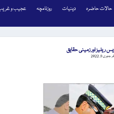
حالات حاضرہ
دینیات
روزنامچہ
عجیب و غریب
س ریلیز اور زمینی حقایق
ر
جنوری 9, 2022