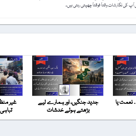
پ کی نگارشات وقتاً فوقتاً چھپتی رہتی ہیں۔
 نعمت یا
جدید جنگیں، اور ہمارے لیے
غیر منظم
بڑھتے ہوئے خدشات
تباہی 