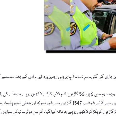
ز جاری کی گئی۔ سرِ دست آپ پریس ریلیز پڑھ لیں۔ اس کے بعد سلسلے ک
’’سوات پولیس نے سوات میں ٹریفک قوانین کی خلاف ورزی پر پندرہ روزہ مہم میں 9 ہزار 53 گاڑیوں کا چالان کرکے لاکھوں روپے جرمانے کی
وصول کرلی۔ پولیس بیان کے مطابق کارروائی کے دوران 1886 گاڑیوں سے کالے شیشے، 1547 گاڑیوں سے غیر نمونہ اور جعلی نمبر پلیٹ
ر 131 ڈرائیور، 2428 کم سن ڈرائیور، 420 رکشوں اور 490 دیگر گاڑیوں کو پکڑ کر لاکھوں روپے جرمانہ کیا گیا۔ کم سن موٹر سائیکل سواروں