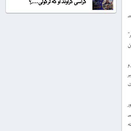
گراسی گراونڈ او کہ ترکولی….؟
ے
‘
ن
 و
ی نمبر
مبر پلیٹ
ور
یے
ہ