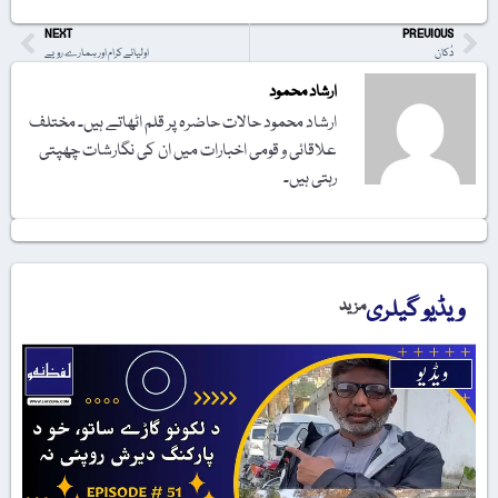
NEXT
PREVIOUS
دُکان
اولیائے کرام اور ہمارے رویے
ارشاد محمود
ارشاد محمود حالات حاضرہ پر قلم اٹھاتے ہیں۔ مختلف
علاقائی و قومی اخبارات میں ان کی نگارشات چھپتی
رہتی ہیں۔
ویڈیو گیلری
مزید