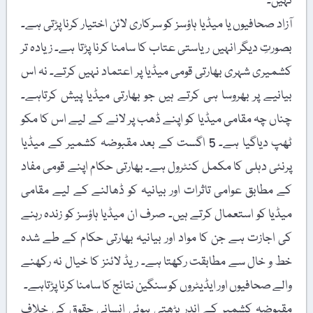
نہیں۔
آزاد صحافیوں یا میڈیا ہاؤسز کو سرکاری لائن اختیار کرنا پڑتی ہے۔
بصورتِ دیگر انہیں ریاستی عتاب کا سامنا کرنا پڑتا ہے۔ زیادہ تر
کشمیری شہری بھارتی قومی میڈیا پر اعتماد نہیں کرتے۔ نہ اس
بیانیے پر بھروسا ہی کرتے ہیں جو بھارتی میڈیا پیش کرتاہے۔
چناں چہ مقامی میڈیا کو اپنے ڈھب پر لانے کے لیے اس کا مکو
ٹھپ دیاگیا ہے۔ 5 اگست کے بعد مقبوضہ کشمیر کے میڈیا
پرنئی دہلی کا مکمل کنٹرول ہے۔ بھارتی حکام اپنے قومی مفاد
کے مطابق عوامی تاثرات اور بیانیہ کو ڈھالنے کے لیے مقامی
میڈیا کو استعمال کرتے ہیں۔ صرف ان میڈیا ہاؤسز کو زندہ رہنے
کی اجازت ہے جن کا مواد اور بیانیہ بھارتی حکام کے طے شدہ
خط و خال سے مطابقت رکھتا ہے۔ ریڈ لائنز کا خیال نہ رکھنے
والے صحافیوں اور ایڈیٹروں کو سنگین نتائج کا سامنا کرنا پڑتاہے۔
مقبوضہ کشمیر کے اندر بڑھتی ہوئی انسانی حقوق کی خلاف