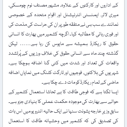
کے اداروں اور کارکنوں کے علاوہ، مشہور مصنف نوم چومسکی،
میری لالر، ایمنسٹی انٹرنیشنل اور اقوامِ متحدہ کے خصوصی
نمائندے سب ہی نے متفقہ طور پر ان کی حراست کی مذمت کی
اور فوری رہائی کا مطالبہ کیا۔ اگرچہ کشمیر میں بھارت کا انسانی
حقوق کا ریکارڈ ہمیشہ سے مایوس کن رہا ہے…… لیکن
گذشتہ چند ماہ سے انسانی حقوق کی خلاف ورزیوں کے پُرتشدد
واقعات کی تعداد اور شدت میں کئی گنا اضافہ ہوچکا ہے۔
شہریوں کی ہلاکتوں، فوجیوں اور ٹارگٹ کلنگ میں نمایاں اضافہ
ماضی کے تمام ریکارڈکو مات دے چکا ہے۔
ایسا لگتا ہے کہ فوجی طاقت کا بے تحاشا استعمال کشمیر کے
حوالے سے بھارت کی موجودہ حکمت عملی کا بنیادی جزو ہے۔
سابق وزیرِ خارجہ یشونت سنہا نے ایک حالیہ انٹرویو میں اس بات
کی تصدیق کی کہ کشمیر میں وحشیانہ طاقت کا استعمال