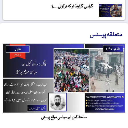
گراسی گراونڈ او کہ ترکولی….؟
متعلقہ پوسٹس
سانحۂ کبل اور سیاسی موقع پرستی