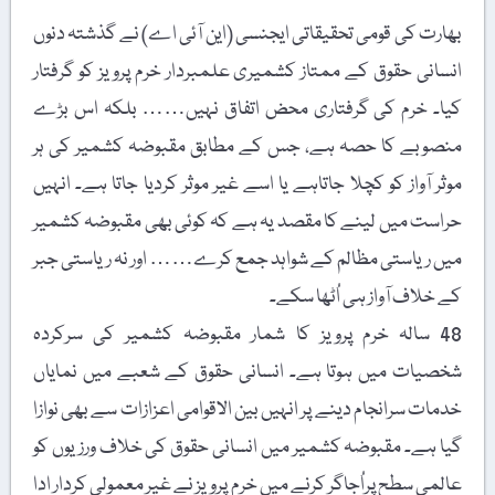
بھارت کی قومی تحقیقاتی ایجنسی (این آئی اے) نے گذشتہ دنوں
انسانی حقوق کے ممتاز کشمیری علمبردار خرم پرویز کو گرفتار
کیا۔ خرم کی گرفتاری محض اتفاق نہیں…… بلکہ اس بڑے
منصوبے کا حصہ ہے، جس کے مطابق مقبوضہ کشمیر کی ہر
موثر آواز کو کچلا جاتاہے یا اسے غیر موثر کردیا جاتا ہے۔ انہیں
حراست میں لینے کا مقصد یہ ہے کہ کوئی بھی مقبوضہ کشمیر
میں ریاستی مظالم کے شواہد جمع کرے…… اور نہ ریاستی جبر
کے خلاف آواز ہی اُٹھا سکے۔
48 سالہ خرم پرویز کا شمار مقبوضہ کشمیر کی سرکردہ
شخصیات میں ہوتا ہے۔ انسانی حقوق کے شعبے میں نمایاں
خدمات سرانجام دینے پر انہیں بین الاقوامی اعزازات سے بھی نوازا
گیا ہے۔ مقبوضہ کشمیر میں انسانی حقوق کی خلاف ورزیوں کو
عالمی سطح پراُجاگر کرنے میں خرم پرویز نے غیر معمولی کردار ادا