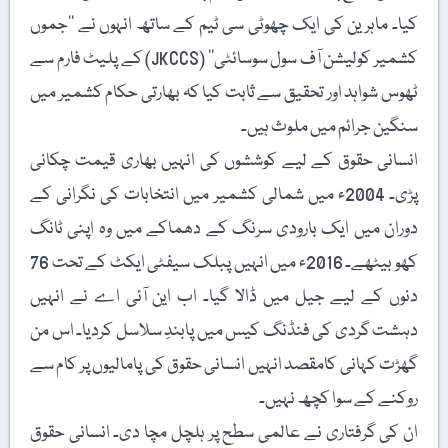
کیا۔ ماہرین کی ایک چھوٹی سی ٹیم کے ساتھ انہوں نے ’’جموں
کشمیر کولیشن آف سول سوسائٹی‘‘ (JKCCS) کے پلیٹ فارم سے
ٹھوس شواہد اور تحقیق سے ثابت کیا کہ بھارتی حکام کشمیر میں
سنگین جرائم میں ملوث ہیں۔
انسانی حقوق کے لیے کوششوں کی انہیں بھاری قیمت چکانی
پڑی۔ 2004ء میں شمالی کشمیر میں انتخابات کی نگرانی کے
دوران میں ایک بارودی سرنگ کے دھماکے میں وہ اپنی ٹانگ
کھو بیٹھے۔ 2016ء میں انہیں پبلک سیفٹی ایکٹ کے تحت 76
دنوں کے لیے جیل میں ڈالا گیا۔ اب این آئی اے نے انہیں
دہشت گردی کی فنڈنگ کیس میں پابندِ سلاسل کردیا۔ اس من
گھڑت کہانی کامقصد انہیں انسانی حقوق کی پامالیوں پر کام سے
روکنے کے سوا کچھ نہیں۔
ان کی گرفتاری نے عالمی سطح پر ہلچل مچا دی۔ انسانی حقوق