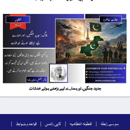
جدید جنگیں، اور ہمارے لیے بڑھتے ہوئے خدشات
ہم سے رابطہ
لفظونہ انتظامیہ
کاپی رائٹس
قواعد و ضوابط