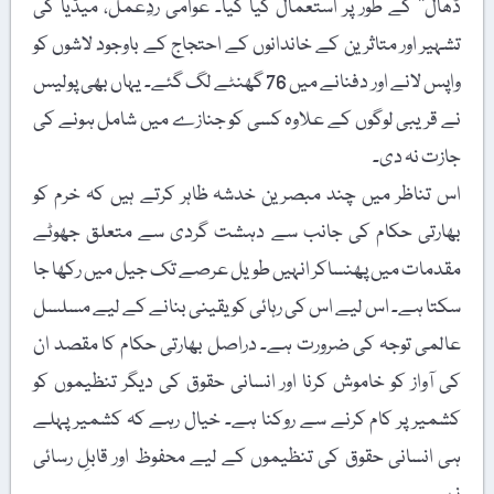
ڈھال‘‘ کے طور پر استعمال کیا گیا۔ عوامی ردِعمل، میڈیا کی
تشہیر اور متاثرین کے خاندانوں کے احتجاج کے باوجود لاشوں کو
واپس لانے اور دفنانے میں 76 گھنٹے لگ گئے۔ یہاں بھی پولیس
نے قریبی لوگوں کے علاوہ کسی کو جنازے میں شامل ہونے کی
جازت نہ دی۔
اس تناظر میں چند مبصرین خدشہ ظاہر کرتے ہیں کہ خرم کو
بھارتی حکام کی جانب سے دہشت گردی سے متعلق جھوٹے
مقدمات میں پھنساکر انہیں طویل عرصے تک جیل میں رکھا جا
سکتا ہے۔ اس لیے اس کی رہائی کو یقینی بنانے کے لیے مسلسل
عالمی توجہ کی ضرورت ہے۔ دراصل بھارتی حکام کا مقصد ان
کی آواز کو خاموش کرنا اور انسانی حقوق کی دیگر تنظیموں کو
کشمیر پر کام کرنے سے روکنا ہے۔ خیال رہے کہ کشمیر پہلے
ہی انسانی حقوق کی تنظیموں کے لیے محفوظ اور قابلِ رسائی