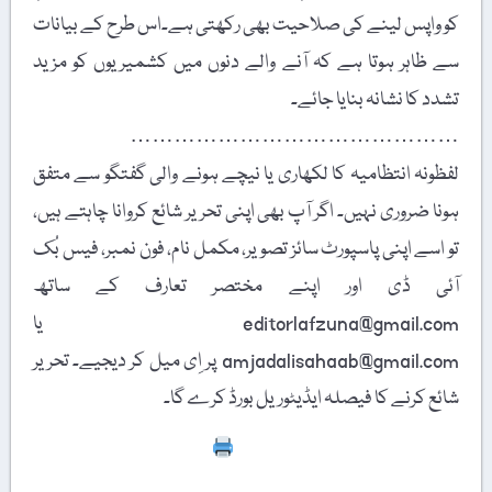
کو واپس لینے کی صلاحیت بھی رکھتی ہے۔اس طرح کے بیانات
سے ظاہر ہوتا ہے کہ آنے والے دنوں میں کشمیریوں کو مزید
تشدد کا نشانہ بنایا جائے۔
………………………………………
لفظونہ انتظامیہ کا لکھاری یا نیچے ہونے والی گفتگو سے متفق
ہونا ضروری نہیں۔ اگر آپ بھی اپنی تحریر شائع کروانا چاہتے ہیں،
تو اسے اپنی پاسپورٹ سائز تصویر، مکمل نام، فون نمبر، فیس بُک
آئی ڈی اور اپنے مختصر تعارف کے ساتھ
editorlafzuna@gmail.com یا
amjadalisahaab@gmail.com پر اِی میل کر دیجیے۔ تحریر
شائع کرنے کا فیصلہ ایڈیٹوریل بورڈ کرے گا۔
Print