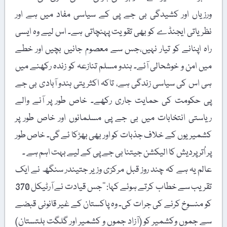
ورزیاں اور کشیدگی بی جے پی کے سیاسی مفاد میں ہے اور
نظریاتی ایجنڈے کو بھی تقویت پہنچاتی ہے۔ اس لیے وہ ایسی
راہ اپنانے کو تیار نہیں،جس سے معصوم جانیں بچیں اور خطے
میں امن و خوشحالی آئے۔ ہندو مسلم تنازعہ کو زندہ رکھنے میں
ہی اس کی سیاسی زندگی ہے، تاکہ اکثریتی ہندو آبادی بی جے
پی حکومت کی حمایت جاری رکھے۔ خاص طور پر آنے والے
ریاستی انتخابات میں بی جے پی مسلمانوں اور خاص طور پر
کشمیریوں کے خلاف جذبات کو اور بھی بھڑکا ئے گی۔ خاص طور
پر اُتر پردیش کا الیکشن جیتنا بی جے پی کے لیے بہت اہم ہے ۔
عالم یہ ہے کہ چند روز قبل مرکزی وزیر جتیندر سنگھ نے ایک
تقریب سے خطاب کرتے ہوئے کہا: ’’جس قیادت نے آرٹیکل 370
کو منسوخ کرنے کی جرات کی۔ وہ پاکستان کے غیر قانونی قبضے
سے جموں وکشمیر کو (آزاد جموں و کشمیر اور گلگت بلتستان)