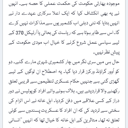
موجودہ بھارتی حکومت کی حکمت عملی کا حصہ ہے۔ انہوں
نے یہ بھی انکشاف کیا کہ ایک اعلا سرکاری عہدے دار نے
انہیں بتایا کہ نئی دہلی اب کشمیریوں سے مذاکرات نہیں کرے
گا۔ اس سے ظاہر ہوتا ہے کہ ریاست کی بحالی یا آرٹیکل 370 کے
لیے سیاسی عمل شروع کرنے کا خیال اب مودی حکومت کے
پیشِ نظر نہیں۔
حال ہی میں سری نگر میں چار کشمیری شہری مارے گئے۔ دو
کو اُوور گراؤنڈ ورکرز قرار دیا گیا۔ یہ اصطلاح ان لوگوں کے لیے
گھڑی گئی ہے جنہیں حکام عسکری تنظیموں سے قریبی تعلق
رکھنے والا قراردیتے ہیں۔ ہلاک ہونے والے افراد کو پولیس نے دور
دراز کے کسی علاقے میں دفن کردیا۔ اہلِ خانہ نے اس الزام کی
سختی سے تردید کی کہ ان افراد کا عسکریت پسندوں سے کوئی
تعلق نہ تھا۔ متاثرین کے اہلِ خانہ کا خیال تھا کہ انہیں ’’انسانی