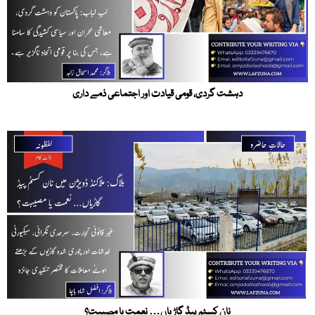
دہشت گردی، قومی قیادت اور اجتماعی ذمے داری
نان کسٹم پیڈ گاڑیاں… نعمت یا مصیبت؟