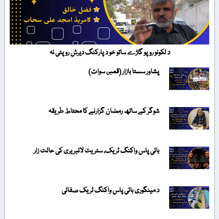
د لکونو روپو گاڑے ساتو خو د پارکنگ دیرش روپئی نہ
پشاور سستا بازار (قمبر، سوات)
شوگر کے ساتھ رمضان گزارنے کا محتاط طریقہ
بائی پاس واکنگ ٹریک، سٹریٹ لائبریری کی حالت زار
د مینگوری بائی پاس واکنگ ٹریک صفائی