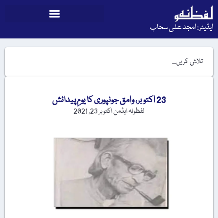
ایڈیٹر: امجد علی سحاب
23 اکتوبر، وامق جونپوری کا یومِ پیدائش
لفظونہ ایڈمن
اکتوبر 23, 2021