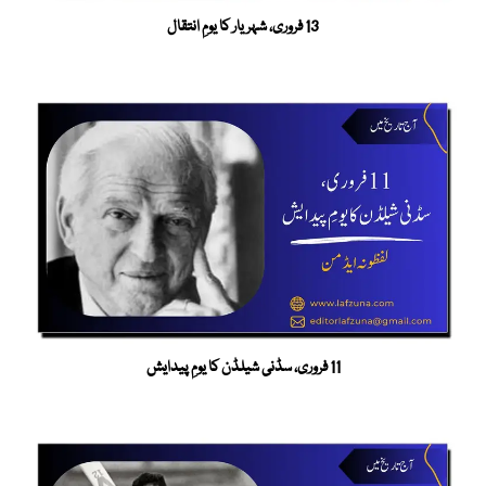
13 فروری، شہریار کا یومِ انتقال
11 فروری، سڈنی شیلڈن کا یومِ پیدایش