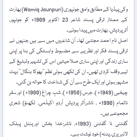
وکی پیڈیا کے مطابق وامق جونپوری (Wamiq Jaunpuri) بھارت
کے ممتاز ترقی پسند شاعر 23 اکتوبر 1909ء کو جونپور،
اُترپردیش، بھارت میں پیدا ہوئے۔
اصل نام احمد مجتبیٰ تھا۔ اُن شاعروں میں سے ہیں جنہوں نے
ترقی پسند فکر اور نظریے سے مضبوط وابستگی کی بنا پر اپنی
ساری زندگی اور اپنی ساری صلاحیتیں اس کی تشہیر وتبلیغ کے
لیے وقف کردی تھیں۔ ان کی لکھی ہوئی نظم ’’بھوکا بنگال‘‘ بہت
مشہور ہوئی اور ایک طرح سے اُن کی شناخت کا حوالہ بن گئی۔
چیخیں (1949ء )، جرس (1950ء )، شبِ چراغ (1980ء ) اور سفرِ
ناتمام (1990ء ، ناشر:اُتر پردیش اُردو اکیڈمی، لکھنؤ) شعری
مجموعے ہیں۔
گفتنی نا گفتنی (1993ء، ناشر:خدا بخش اورینٹل پبلک
لائبریری، پٹنہ) خود نوشت ہے۔