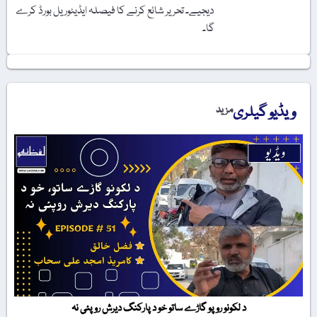
دیجیے۔ تحریر شائع کرنے کا فیصلہ ایڈیٹوریل بورڈ کرے
گا۔
ویڈیو گیلری
مزید
د لکونو روپو گاڑے ساتو خو د پارکنگ دیرش روپئی نہ