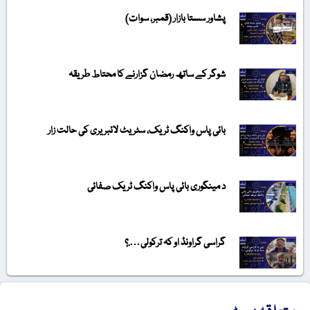
پشاور سستا بازار (قمبر، سوات)
شوگر کے ساتھ رمضان گزارنے کا محتاط طریقہ
بائی پاس واکنگ ٹریک، سٹریٹ لائبریری کی حالت زار
د مینگوری بائی پاس واکنگ ٹریک صفائی
گراسی گراونڈ او کہ ترکولی….؟