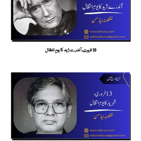
19 فروری، آندرے ژید کا یومِ انتقال