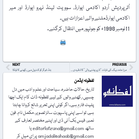
اُترپردیش اُردو اکادمی ایوارڈ، سوویت لینڈ نہرو ایوارڈ اور میر
اکادمی ایوارڈملنے والے اعزازات ہیں۔
11نومبر 1998ء کو جونپور میں انتقال کرگئے۔
Print
NEXT
PREVIOUS
مرزا حامد بیگ کے ناولٹ ’’تار پر چلنے والی‘‘ کا تنقیدی جائزہ
بلڈ شوگر کو کنٹرول میں رکھنے کا ٹوٹکا
لفظونہ ایڈمن
تاریخ، حالاتِ حاضرہ، سیاحت اور علم و ادب میں دل
چسپی رکھنے والوں کے لیے لفظونہ ڈاٹ کام ایک اچھا
پلیٹ فارم ہے۔ اگر کوئی اپنی تحریر شائع کروانا چاہتا
ہے، تو اسے اپنی پاسپورٹ سائز تصویر، مکمل نام، فون
نمبر، فیس بُک آئی ڈی اور اپنے مختصر تعارف کے
ساتھ editorlafzuna@gmail.com یا
amjadalisahaab@gmail.com پر اِی میل کر