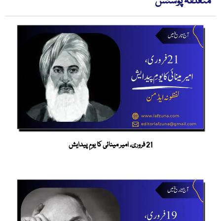
متعلقہ پوسٹس
21 فروری، امیر مینائی کا یومِ پیدایش