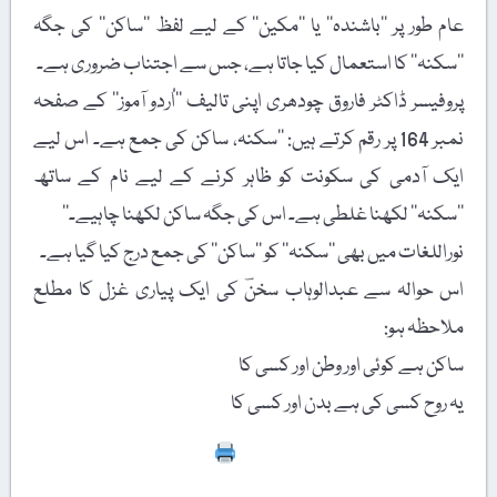
عام طور پر ’’باشندہ‘‘ یا ’’مکین‘‘ کے لیے لفظ ’’ساکن‘‘ کی جگہ
’’سکنہ‘‘ کا استعمال کیا جاتا ہے، جس سے اجتناب ضروری ہے۔
پروفیسر ڈاکٹر فاروق چودھری اپنی تالیف ’’اُردو آموز‘‘ کے صفحہ
نمبر 164 پر رقم کرتے ہیں: ’’سکنہ، ساکن کی جمع ہے۔ اس لیے
ایک آدمی کی سکونت کو ظاہر کرنے کے لیے نام کے ساتھ
’’سکنہ‘‘ لکھنا غلطی ہے۔ اس کی جگہ ساکن لکھنا چاہیے۔‘‘
نوراللغات میں بھی ’’سکنہ‘‘ کو ’’ساکن‘‘ کی جمع درج کیا گیا ہے۔
اس حوالہ سے عبدالوہاب سخنؔ کی ایک پیاری غزل کا مطلع
ملاحظہ ہو:
ساکن
ہے
کوئی
اور
وطن
اور
کسی
کا
یہ
روح
کسی
کی
ہے
بدن
اور
کسی
کا
Print