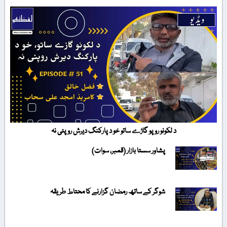
د لکونو روپو گاڑے ساتو خو د پارکنگ دیرش روپئی نہ
پشاور سستا بازار (قمبر، سوات)
شوگر کے ساتھ رمضان گزارنے کا محتاط طریقہ