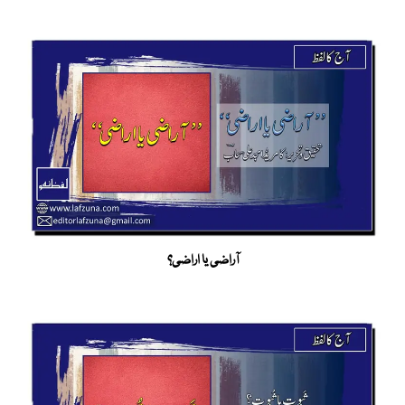
آراضی یا اراضی؟