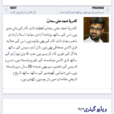
NEXT
PREVIOUS
اس مشینی دور میں ہاتھ سے لکھا جانے والا واحد اخبار
گل گامش، دنیا کی پہلی کتاب
کامریڈ امجد علی سحابؔ
کامریڈ امجد علی سحابؔ لفظونہ ڈاٹ کام کے بانی مدیر
ہیں۔ اس کے ساتھ روزنامہ آزادی سوات/ اسلام آباد اور
باخبر سوات ڈاٹ کام کے بھی ایڈیٹر ہیں۔ اس کے علاوہ
فری لانس صحافی بھی ہیں۔ ڈان اُردو سروس کے ساتھ
بلاگر کے طور پر کام کر رہے ہیں، جب کہ وی نیوز اُردو کے
ساتھ فری لانس جرنلسٹ کے طور پر وابستہ ہیں۔ درس و
تدریس کے شعبے سے بھی عرصہ 25 سال سے وابستہ
ہیں۔ نئی دنیائیں کھوجنے کے ساتھ ساتھ تاریخ و
تاریخی مقامات میں دل چسپی رکھتے ہیں۔
ویڈیو گیلری
مزید