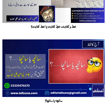
خط و کتابت، خطِ کتابت یا خط کتابت؟
سانچہ یا سانچا؟