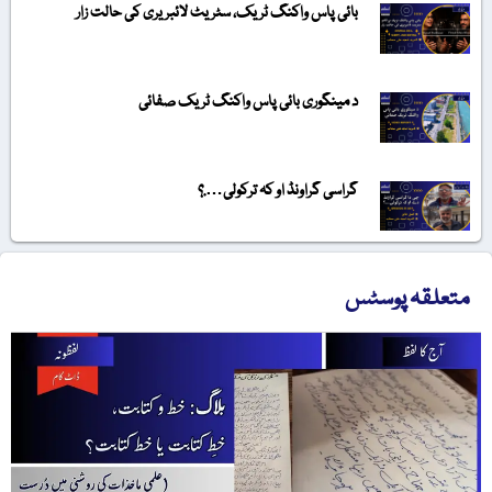
بائی پاس واکنگ ٹریک، سٹریٹ لائبریری کی حالت زار
د مینگوری بائی پاس واکنگ ٹریک صفائی
گراسی گراونڈ او کہ ترکولی….؟
متعلقہ پوسٹس