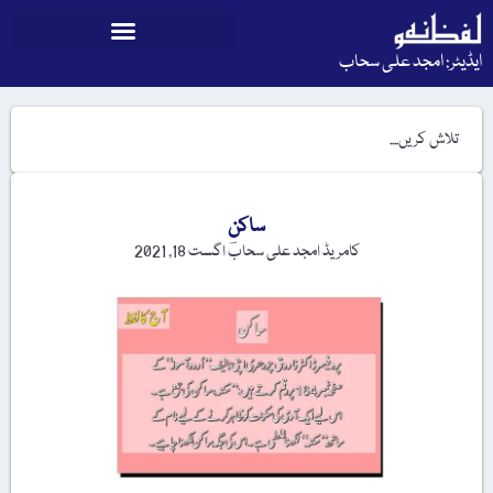
ایڈیٹر: امجد علی سحاب
ساکن
کامریڈ امجد علی سحابؔ
اگست 18, 2021