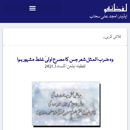
ایڈیٹر: امجد علی سحاب
وہ ضرب المثل شعر جس کا مصرعِ اولیٰ غلط مشہور ہوا
لفظونہ ایڈمن
اگست 1, 2021