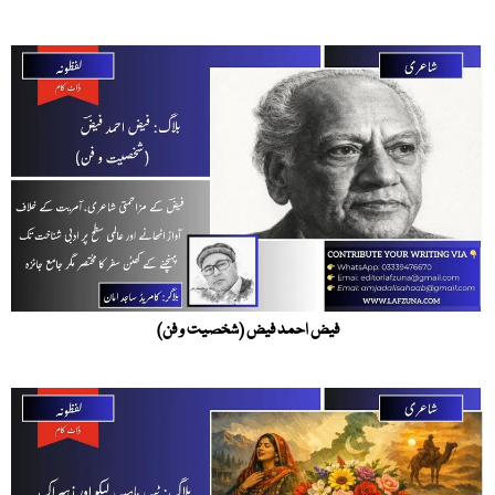
فیض احمد فیض (شخصیت و فن)