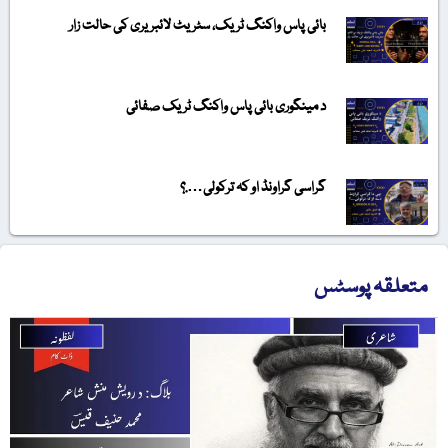
بائی پاس واکنگ ٹریک، سٹریٹ لائبریری کی حالت زار
د مینگوری بائی پاس واکنگ ٹریک صفائی
گراسی گراونڈ او کہ ترکولی….؟
متعلقہ پوسٹس