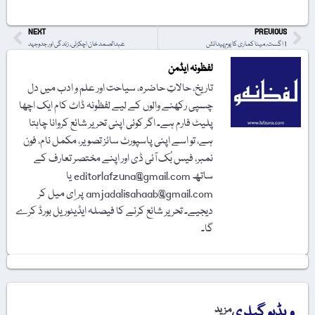
NEXT
PREVIOUS
1 اگست، مینا کماری کا یومِ پیدائش
عبدالصمد خان اچکزئی، زندگی اور جدوجہد
لفظونہ ایڈمن
تاریخ، حالاتِ حاضرہ، سیاحت اور علم و ادب میں دل
چسپی رکھنے والوں کے لیے لفظونہ ڈاٹ کام ایک اچھا
پلیٹ فارم ہے۔ اگر کوئی اپنی تحریر شائع کروانا چاہتا
ہے، تو اسے اپنی پاسپورٹ سائز تصویر، مکمل نام، فون
نمبر، فیس بُک آئی ڈی اور اپنے مختصر تعارف کے
ساتھ editorlafzuna@gmail.com یا
amjadalisahaab@gmail.com پر اِی میل کر
دیجیے۔ تحریر شائع کرنے کا فیصلہ ایڈیٹوریل بورڈ کرے
گا۔
ویڈیو گیلری
مزید