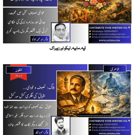
ٹپہ، ماہیہ، لیکو اور زہیراک