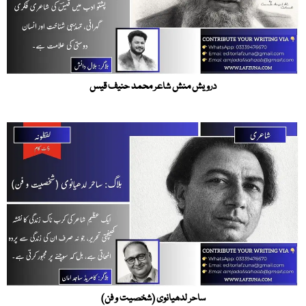
درویش منش شاعر محمد حنیف قیس
ساحر لدھیانوی (شخصیت و فن)