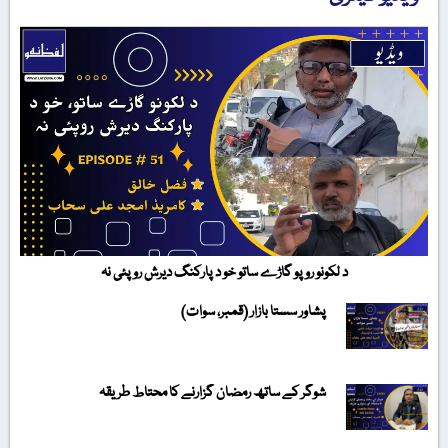
د لکونو روپو گاڑے ساتو خو د پارکنگ دیرش روپئی نہ
پشاور سستا بازار (قمبر، سوات)
شوگر کے ساتھ رمضان گزارنے کا محتاط طریقہ