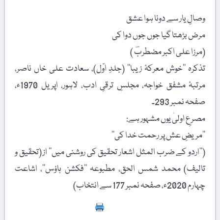
وصالِ یار سے دونا ہوا عشق
مرض بڑھتا گیا جوں جوں دوا کی
(مرزا علی اکبر مضطربؔ )
تذکرہ ’’خوش معرکۂ زیبا‘‘ (جلدِ اوّل)، سعادت علی خاں ناصر،
مرتبۂ مشفق خواجہ، مجلسِ ترقیِ ادب، لاہور، اپریل 1970ء،
صفحہ نمبر 293۔
مصرعِ اولیٰ یوں مشہور ہے:
’’مریضِ عش پر رحمت خدا کی‘‘
(’’اردو کے ضرب المثل اشعار تحقیق کی روشنی میں‘‘ از (تحقیق و
تالیف) محمد شمس الحق، مطبوعہ ’’فکشن ہاؤس‘‘، اشاعت
چہارم 2020ء، صفحہ نمبر 177 سے انتخاب)
Print