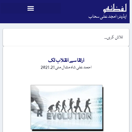
ایڈیٹر: امجد علی سحاب
ارتقا سے انقلاب تک
احمد علی شاہ مشال
مئی 21, 2021