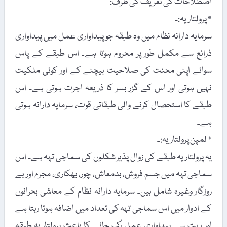
اصطلاحات کی تعریف کی طرف:
٭ پرولتاریہ:۔
سرمایہ دارانہ نظام میں وہ طبقہ جو پیداواری عمل میں پیداواری
ذرائع سے مکمل طور پر محروم ہوتا ہے۔ اس طبقے کے پاس
سوائے اپنی محنت کی صلاحیت بیچنے کے اور کوئی ملکیت
نہیں ہوتی اور اس کے گزر بسر کا ذریعہ اجرت ہوتی ہے۔ اس
طبقے کا استحصال کرنے والی طبقاتی قوت، سرمایہ دارانہ ہوتی
ہے۔
٭ لمپن پرولتاریہ:۔
یہ پرولتاریہ طبقے کی زوال پذیر شکلوں کی سماجی تہہ ہے۔ اس
سماجی تہہ میں جسم فروش، بدمعاش، چور، بھکاری، مجرم اور بے
روزگار وغیرہ شامل ہیں۔ سرمایہ دارانہ نظام کے معاشی بحرانوں
کے ادوار میں اس سماجی تہہ کی تعداد میں اضافہ ہوتا رہتا ہے
اور بہت سے پیداواری عمل رُک جانے کا باعث پرولتاریہ طبقہ