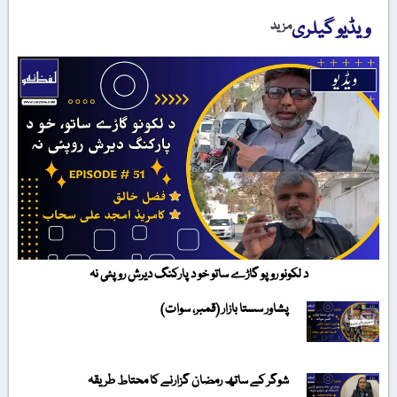
ویڈیو گیلری
مزید
د لکونو روپو گاڑے ساتو خو د پارکنگ دیرش روپئی نہ
پشاور سستا بازار (قمبر، سوات)
شوگر کے ساتھ رمضان گزارنے کا محتاط طریقہ