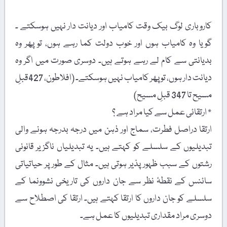
کاروباری لوگ بیک وقت کامیاب اور دیانت دار نہیں ہوسکتے ۔
گویا وہ کامیاب ہوں اور خوب دولت کما رہے ہوں، تو پھر وہ
بدیانتی سے کام لے رہے ہوتے ہیں۔ دوسری صورت میں اگر وہ
دیانت دار ہوں، تو پھر کامیاب نہیں ہوسکتے۔ (افلاطون، 427قبلِ
مسیح تا 347 قبلِ مسیح)
٭ ارتقائی عمل سے کیا مراد ہے ؟
ارتقا دراصل فطرت، سماج اور ذہن میں درجہ بدرجہ ہونے والی
تبدیلیوں کے سلسلے کو کہتے ہیں۔ یہ تبدیلیاں ناگزیر قانونی
رشتوں کے سبب ظہور پذیر ہوتی ہیں۔ مثال کے طور پر حیاتیاتی
سائنس کے نقطۂ نظر سے جان داروں کی تاریخی نشوونما کے
سلسلے کو جان داروں کا ارتقا کہتے ہیں۔ ارتقا کی اصطلاح سے
دوسری مراد مقداری تبدیلیوں کا عمل ہے۔