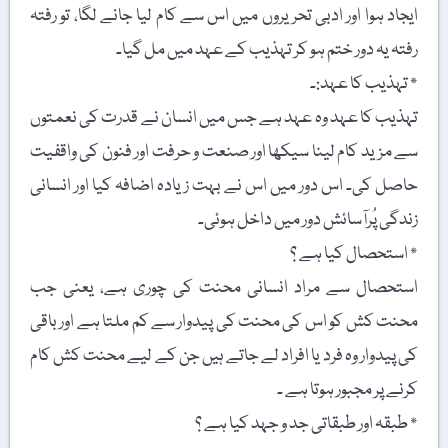
ایجاد ہوا اور ادبی تحریروں میں اس سے کام لیا جانے لگا، تو رفتہ
رفتہ یہ دور ختم ہو کر تہذیب کے عہد میں مل گیا۔
٭ تہذیب کا عہد:۔
تہذیب کا عہد وہ عہد ہے جس میں انسان نے قدرت کی نعمتوں
سے مزید کام لینا سیکھا اور صنعت و حرفت اور فنون کی واقفیت
حاصل کی۔ اس دور میں اس نے بہت زیادہ اضافہ کیا اور انسانی
زندگی پُرآسائش دور میں داخل ہوئی۔
٭ استحصال کیا ہے ؟
استحصال سے مراد انسانی محنت کی چوری ہے، یعنی جب
محنت کش کو اس کی محنت کی پیدوار سے کم ملتا ہے اور باقی
کی پیدوار وہ فرد یا افراد لے جاتے ہیں جن کے لیے محنت کش کام
کرنے پر مجبور ہوتا ہے ۔
٭ طبقہ اور طبقاتی جد و جہد کیا ہے ؟