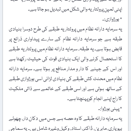
اپنی لمپن پرولتاریہ والی شکل میں تبدیل ہو جاتا ہے۔
٭ بورژوازی:۔
یہ سرمایہ دارانہ نظام میں پرولتاریہ طبقے کی طرح دوسرا بنیادی
طبقہ ہے جو سرمایہ دارانہ نظام کے سارے پیداواری ذرائع پر
قابض ہوتا ہے۔ یہ طبقہ، سرمایہ دارانہ نظام میں پرولتاریہ طبقے
کا استحصال کرنے والی ایک بنیادی قوت کی حیثیت رکھتا ہے
اور اس کے جینے کا دار و مدار منافع پر ہوتا ہے۔ سرمایہ دارانہ
نظام میں محنت کش طبقے کی بنیادی لڑائی اسی بورژوازی طبقے
کے ساتھ ہوتی ہے اور اسی طبقے کے خاتمے سے ذاتی ملکیت
کا راج اپنے انجام کو پہنچتا ہے۔
٭ پیٹی بورژوا:۔
یہ سرمایہ دارانہ طبقے کا وہ حصہ ہے جس میں دکان دار، چھوٹے
بیوپاری، ماہرین، ڈاکٹر، استاد، وکیل وغیرہ شامل ہیں۔ یہ سماجی