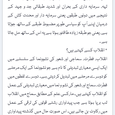
تہہ، سرمایہ داری کے بحران اور شدید طبقاتی جد و جہد کے
نتیجے میں دونوں طبقوں یعنی سرمایہ دار اور محنت کش کے
درمیان اپنے آپ کو سیاسی طور پر مضبوط طبقے کے ساتھ جوڑتا
ہے، یعنی جو طبقہ زیادہ طاقتور ہوتا ہے یہ اس کے ساتھ مل جاتا
ہے ۔
٭ انقلاب کسے کہتے ہیں؟
انقلاب، فطرت، سماجی اور شعور کی نشوونما کے سلسلے میں
ایک ایسی معیاری تبدیلی کا نام ہے جو نشوونما کے ایک مرحلے
کو دوسرے مرحلے میں تبدیل کر دیتی ہے۔ دوسرے لفظوں میں
فطرت، سماج اور شعور کی نشو و نما میں معیاری تبدیلی کے عمل
کو انقلاب کہتے ہیں۔ مارکسی علم کے مطابق سماج میں انقلاب
تب برپا ہوتا ہے جب پیداواری رشتے قوتوں کی ترقی کے عمل
میں رکاوٹ بن جاتے ہیں۔ اس صورتِ حال میں گذشتہ پیداواری