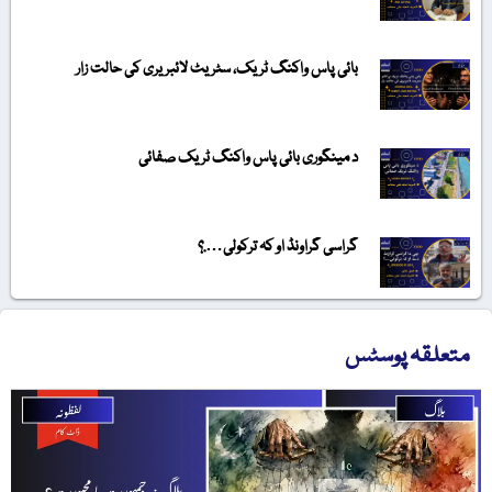
بائی پاس واکنگ ٹریک، سٹریٹ لائبریری کی حالت زار
د مینگوری بائی پاس واکنگ ٹریک صفائی
گراسی گراونڈ او کہ ترکولی….؟
متعلقہ پوسٹس