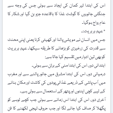
اس کی ابتدا تیر کمان کی ایجاد سے ہوئی جس کی وجہ سے
جنگلی جانوروں کا گوشت غذا کا باقاعدہ جزو بن گیا اور شکار کا
عام رواج ہوگیا۔
٭ عہدِ بربریت:۔
جس میں انسان نے مویشی پالنا اور کھیتی کرنا یعنی اپنی محنت
سے قدرت کی زرخیزی کو بڑھانے کا طریقہ سیکھا۔ عہدِ بربریت
کو بھی تین ادوار میں تقسیم کیا جاتا ہے:
ابتدائی دور، اس کی ابتدا مٹی کے برتن سے ہوئی۔
درمیانی دور، اس کی ابتدا مشرق میں جانور پالنے سے اور مغرب
میں آب پاشی کے ذریعے غذائی پودوں کی کاشت اور مکان بنانے
کے لیے کچی اینٹوں اور پتھر کے استعمال سے ہوتی ہے۔
آخری دور، اس کی ابتدا اس زمانے سے ہوئی جب کچے لوہے کو
پگھلا کر صاف کیا جانے لگا اور جب حروفِ تہجی لکھنے کا فن