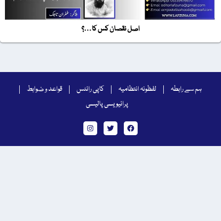
اصل نقصان کس کا…؟
ہم سے رابطہ
لفظونہ انتظامیہ
کاپی رائٹس
قواعد و ضوابط
پرائیویسی پالیسی