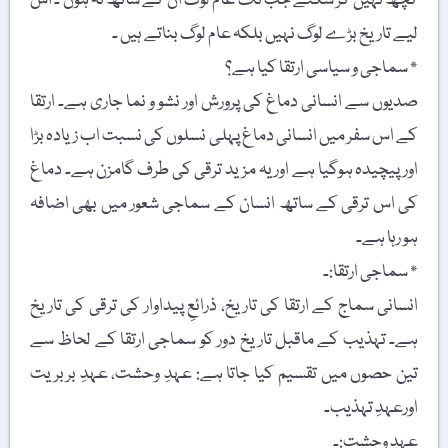
کچھ نہیں کر سکتے جب تک عام لوگ ان کے ساتھ نہ ہوں ۔ اس
لیے تاریخ بڑے لوگ نہیں بلکہ عام لوگ بناتے ہیں ۔
٭ سماجی و سیاسی ارتقا کیا ہے؟
صدیوں سے انسانی دماغ کی پرورش اور نشو و نما جاری ہے۔ ارتقا
کے اس سفر میں انسانی دماغ پہلی نسلوں کی نسبت اب زیادہ بڑا
اور پیچیدہ ہوگیا ہے اور یہ مزید ترقی کی طرف گامزن ہے۔ دماغ
کی اس ترقی کے ساتھ انسان کے سماجی شعور میں بھی اضافہ
ہو رہا ہے۔
٭ سماجی ارتقا:۔
انسانی سماج کے ارتقا کی تاریخ، ذرائعِ پیداوار کی ترقی کی تاریخ
ہے۔ تہذیب کے ماقبل تاریخ دور کو سماجی ارتقا کے لحاظ سے
تین حصوں میں تقسیم کیا جاتا ہے: عہدِ وحشت، عہدِ بربریت
اورعہدِ تہذیب۔
عہدِ وحشت:۔