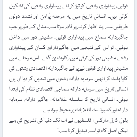
قوتیں، پیداواری رشتوں کو توڑ کر نئے پیداواری رشتوں کی تشکیل
کرتی ہیں۔ انسانی تاریخ میں یہ مرحلہ پُرامن اور تشدد دونوں
طریقوں سے اپنا اظہار کرنے پر قادر ہوتا ہے۔ مثال کے طور پر جب
جاگیردارنہ سماج میں پیداواری قوتیں، مشینی دور میں داخل
ہوئیں، تو اس کے نتیجے میں جاگیردار اور کسان کے پیداواری
رشتے مشینی دور کی ترقی میں رکاوٹ بن گئے۔ اس مرحلے میں
مشینی پیداواری قوتوں نے پرانے جاگیردارنہ اقتصادی رشتوں کی
کایا پلٹ کر انہیں سرمایہ دارانہ رشتوں میں تبدیل کر دیا اور یوں
انسانی تاریخ میں سرمایہ دارانہ سماجی اقتصادی نظام کی ابتدا
ہوئی۔ انسانی تاریخ کا سلسلہ غلامانہ، جاگیر دارانہ، سرمایہ
دارانہ اور کمیونسٹ انقلابات پر محیط ہوتا ہے۔
بقولِ کارل مارکس:’’فلسفیوں نے اب تک دنیا کی تشریح کی ہے
لیکن اصل کام تو اسے تبدیل کرنا ہے۔‘‘