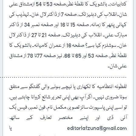
کتابیات:۔ بالشویک کا نقطۂ نظر،صفحہ 53 تا 54 ازمشتاق علی
شان۔انقلاب کی دہلیز تک، صفحہ 7 از ڈاکٹر لال خان۔ تہذیب کی
کہانی پتھر کا زمانہ، صفحہ 15 تا 16 اور صفحہ نمبر 34 از ڈاکٹر
مبارک علی۔ انقلاب کی دہلیز تک، صفحہ 21 تا 27 از ڈاکٹر لال
خان۔ سوشلزم کیا ہے؟ صفحہ 16 از عمران کامیانہ۔ بالشویک کا
نقطۂ نظر، صفحہ 53 اور 65 تا 66، نیز صفحہ 77تا 78 از مشتاق
علی شان۔
………………………………………………………..
لفظونہ انتظامیہ کا لکھاری یا نیچے ہونے والی گفتگو سے متفق
ہونا ضروری نہیں۔ اگر آپ بھی اپنی تحریر شائع کروانا چاہتے ہیں،
تو اسے اپنی پاسپورٹ سائز تصویر، مکمل نام، فون نمبر، فیس بُک
آئی ڈی اور اپنے مختصر تعارف کے ساتھ
editorlafzuna@gmail.com یا