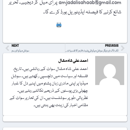
amjadalisahaab@gmail.com پر اِی میل کر دیجیے۔ تحریر
شائع کرنے کا فیصلہ ایڈیٹوریل بورڈ کرے گا۔
Print
NEXT
PREVIOUS
ٹک ٹاک اور دیگر سوشل میڈیائی پلیٹ فارمز کا نفسیات پر اثر
سوشل میڈیا اور ہم
احمد علی شاہ مشال
احمد علی شاہ مشال سوات کے رہائشی ہیں۔ تاریخ،
فلسفہ اور سیاست میں دلچسپی رکھتے ہیں۔ سوشل
میڈیا پر اپنی مادری زبان پشتو میں اپنے دل کا غبار
چھوٹی بڑی پوسٹوں کے ذریعے نکالتے رہتے ہیں۔
نظریاتی طور پر سوشلسٹ ہیں۔ ان کی تحاریر سوات کے
مقامی اخبار کی زینت بھی بنتی ہیں۔