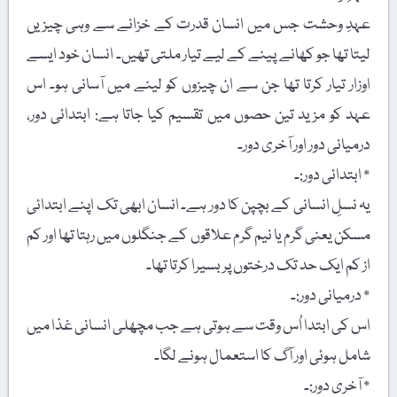
عہدِ وحشت جس میں انسان قدرت کے خزانے سے وہی چیزیں
لیتا تھا جو کھانے پینے کے لیے تیار ملتی تھیں۔ انسان خود ایسے
اوزار تیار کرتا تھا جن سے ان چیزوں کو لینے میں آسانی ہو۔ اس
عہد کو مزید تین حصوں میں تقسیم کیا جاتا ہے: ابتدائی دور،
درمیانی دور اور آخری دور۔
٭ ابتدائی دور:۔
یہ نسلِ انسانی کے بچپن کا دور ہے۔ انسان ابھی تک اپنے ابتدائی
مسکن یعنی گرم یا نیم گرم علاقوں کے جنگلوں میں رہتا تھا اور کم
از کم ایک حد تک درختوں پر بسیرا کرتا تھا۔
٭ درمیانی دور:۔
اس کی ابتدا اُس وقت سے ہوتی ہے جب مچھلی انسانی غذا میں
شامل ہوئی اور آگ کا استعمال ہونے لگا۔
٭ آخری دور:۔