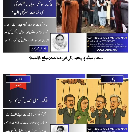
سوشل میڈیا پر پختون کی نئی شناخت: موقع یا المیہ؟