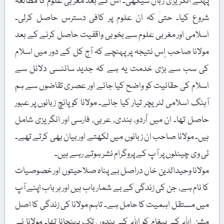
ے انگریزی زبان سیکھی۔ اُس کے بعد مغربی علوم کا مطالعہ
وع کیا۔ حتیٰ کہ ان علوم پر کافی دسترس حاصل کرلی۔
امی اور مغربی علوم سے بخوبی واقفیت حاصل کرنے کے بعد
انا صاحب اِس نتیجہ پر پہنچے کہ آج کل کے دور میں اسلام
 سب سے بڑی خدمت یہ ہے کہ جدید سائنسی دلائل سے
ام کی حقانیت کو واضح کیا جائے اور عصری تقاضوں سے ہم
گ اسلامی لٹریچر تیار کیا جائے۔ مولانا کو پانچ زبانوں پر عبور
ل تھا۔ ان میں اُردو، ہندی، عربی، فارسی اور انگریزی شامل
۔ مولانا صاحب ان زبانوں میں لکھتے اور بیان بھی کرتے تھے۔
وی چینلوں پر آپ کے پروگرام نشر ہوتے رہے ہیں۔
انا وحیدالدین خاں دراصل بے پناہ صلاحیتوں اور خصوصیات
نام ہے، جن کی زندگی کے بے شمار باب ہیں اور ہر باب اپنے آپ
 مستقل اہمیت کا حامل ہے۔ تاہم مولانا کی زندگی کا اصل
 اللہ کے پیغام کو اللہ کے بندوں تک پہنچانا تھا۔ مولانا نے