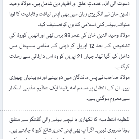
ت الی اللہ، خدمتِ ِخلق اور اظہارِ دین شامل ہیں۔ مولانا وحید
ین خان نے انگریزی زبان میں بھی اپنی لیاقت و قابلیت کا لوہا
اتے ہوئے کئی اسلامی کتابوں کو تصنیف کیا۔
مولانا وحید الدین خان کی عمر 96 برس تھی اور انھیں کورونا کی
تشخیص کے بعد 12 اپریل کو دہلی کے مقامی ہسپتال میں
داخل کیا گیا تھا۔ جہاں 21 اپریل کو وہ اس دارفانی سے رحلت
گئے۔
انا صاحب نے پس ماندگان میں دو بیٹے اور دو بیٹیاں چھوڑی
۔ ان کے انتقال پر مسلم امہ یقینا ایک عظیم مذہبی اسکالر
 محروم ہوگئی ہے۔
……………………………………………………………
ونہ انتظامیہ کا لکھاری یا نیچے ہونے والی گفتگو سے متفق
ا ضروری نہیں۔ اگر آپ بھی اپنی تحریر شائع کروانا چاہتے ہیں،