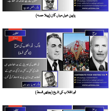
پاپین خیل میاں گان (پہلا حصہ)
ثور انقلاب کی تاریخ (چوتھی قسط)