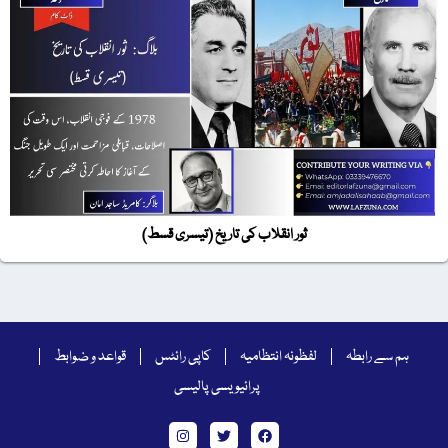
ثور انقلاب کی تاریخ (تیسری قسط)
 سے رابطہ
لفظونہ انتظامیہ
کاپی رائٹس
قواعد و ضوابط
پرائیویسی پالیسی