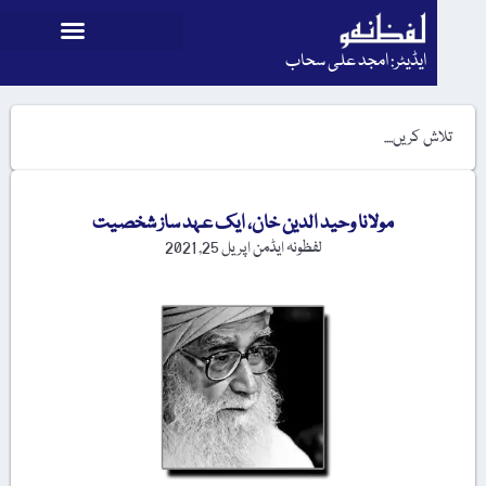
ایڈیٹر: امجد علی سحاب
مولانا وحید الدین خان، ایک عہد ساز شخصیت
لفظونہ ایڈمن
اپریل 25, 2021