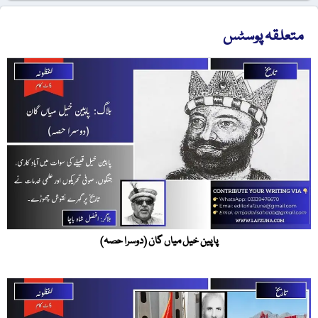
لقہ پوسٹس
پاپین خیل میاں گان (دوسرا حصہ)