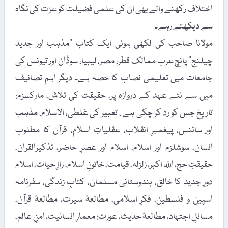
لاف رکھنے والے بھی ان کی علمی فضیلت کو عزت کی نگاہ
 دیکھتے رہے۔
لانا صاحب کی لکھی ہوئی ایک کتاب ’’مذہب اور جدید
نج‘‘ پانچ عرب ممالک قطر، مصر، لیبیا، سوڈان اور تیونس کی
معات میں تعلیمی نصاب کا حصہ ہے۔ دیگر اہم تصانیف
 سے نئے عہد کے دروازہ پر، حقیقت کی تلاش، مارکسزم:
یخ جس کو رد کر چکی ہے ، تعبیر کی غلطی، الاسلام، مذہب
 سائنس، پیغمبرِ انقلاب، عقلیاتِ اسلام، قرآن کا مطلوب
ان، سوشلزم اور اسلام، اسلام اور عصرِ حاضر، تذکیرالقران،
قتِ حج، اللہ اکبر، زلزلہ، قیامت، خاتونِ اسلام، رازِ حیات، اسلام
ِ جدید کا خالق، ہندوستانی مسلمان، کتابِ زندگی، سفرنامہ
ین و فلسطین، فکرِ اسلامی، مطالعۂ سیرت، مطالعۂ قرآن،
ئلِ اجتہاد، مطالعۂ حدیث، عورت: معمارِ انسانیت، امنِ عالم،