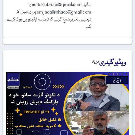
ساتھ editorlafzuna@gmail.com یا
amjadalisahaab@gmail.com پر اِی میل کر
دیجیے۔ تحریر شائع کرنے کا فیصلہ ایڈیٹوریل بورڈ کرے
گا۔
ڈیو گیلری
مزید