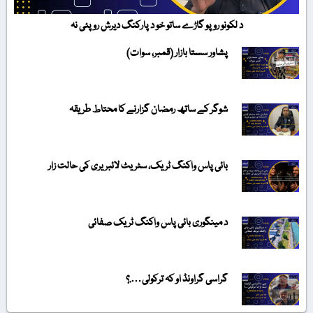
د لکونو روپو گاڑے ساتو خو د پارکنگ دیرش روپئی نہ
پشاور سستا بازار (قمبر، سوات)
شوگر کے ساتھ رمضان گزارنے کا محتاط طریقہ
بائی پاس واکنگ ٹریک، سٹریٹ لائبریری کی حالت زار
د مینگوری بائی پاس واکنگ ٹریک صفائی
گراسی گراونڈ او کہ ترکولی….؟