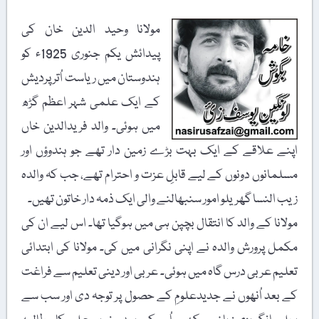
مولانا وحید الدین خان کی
پیدائش یکم جنوری 1925ء کو
ہندوستان میں ریاست اُتر پردیش
کے ایک علمی شہر اعظم گڑھ
میں ہوئی۔ والد فریدالدین خاں
ے علاقے کے ایک بہت بڑے زمین دار تھے جو ہندوؤں اور
مانوں دونوں کے لیے قابلِ عزت و احترام تھے، جب کہ والدہ
 النسا گھریلو امور سنبھالنے والی ایک ذمہ دار خاتون تھیں۔
انا کے والد کا انتقال بچپن ہی میں ہوگیا تھا۔ اس لیے ان کی
ل پرورش والدہ نے اپنی نگرانی میں کی۔ مولانا کی ابتدائی
یم عربی درس گاہ میں ہوئی۔ عربی اور دینی تعلیم سے فراغت
بعد اُنھوں نے جدیدعلومِ کے حصول پر توجہ دی اور سب سے