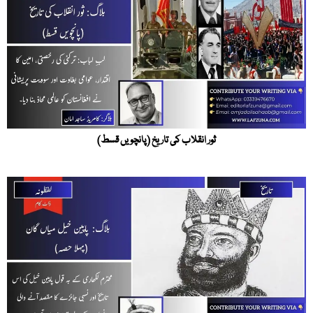
ثور انقلاب کی تاریخ (پانچویں قسط)