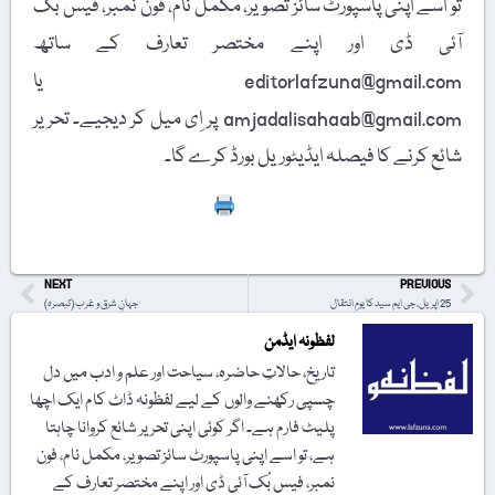
اسے اپنی پاسپورٹ سائز تصویر، مکمل نام، فون نمبر، فیس بُک
ی ڈی اور اپنے مختصر تعارف کے ساتھ
editorlafzuna@gmail.com یا
amjadalisahaab@gmail.com پر اِی میل کر دیجیے۔ تحریر
ع کرنے کا فیصلہ ایڈیٹوریل بورڈ کرے گا۔
Print
NEXT
PREVIOU
ید کا یومِ انتقال
جہانِ شرق و غرب (تبصرہ)
لفظونہ ایڈمن
تاریخ، حالاتِ حاضرہ، سیاحت اور علم و ادب میں دل
چسپی رکھنے والوں کے لیے لفظونہ ڈاٹ کام ایک اچھا
پلیٹ فارم ہے۔ اگر کوئی اپنی تحریر شائع کروانا چاہتا
ہے، تو اسے اپنی پاسپورٹ سائز تصویر، مکمل نام، فون
نمبر، فیس بُک آئی ڈی اور اپنے مختصر تعارف کے