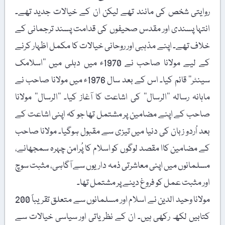
ایتی شخص کی مانند تھے لیکن ان کے خیالات جدید تھے۔
ہا پسندی اور مقدس صحیفوں کی قدامت پسند ترجمانی کے
ف تھے۔ اپنے مذہبی اور روحانی خیالات کا مکمل اظہار کرنے
کے لیے مولانا صاحب نے 1970ء میں دہلی میں ’’اسلامک
سینٹر‘‘ قائم کیا۔ اس کے بعد سال 1976ء میں مولانا صاحب نے
انہ رسالہ ’’الرسال‘‘ کی اشاعت کا آغاز کیا۔ ’’الرسال‘‘ مولانا
ب کے اپنے مضامین پر مشتمل تھا جو کہ اپنی اشاعت کے
 اُردو زبان کی دنیا میں تیزی سے مقبول ہوگیا۔ مولانا صاحب
مضامین کاا مقصد لوگوں کو اسلام کا پُرامن چہرہ سمجھانے،
مانوں میں اپنی معاشرتی ذمہ داریوں سے آگاہی، مثبت سوچ
 مثبت عمل کو فروغ دینے پر مشتمل تھا۔
مولانا وحید الدین نے اسلام اور مسلمانوں سے متعلق تقریباً 200
بیں لکھ رکھی ہیں۔ ان کے نظریاتی اور سیاسی خیالات سے