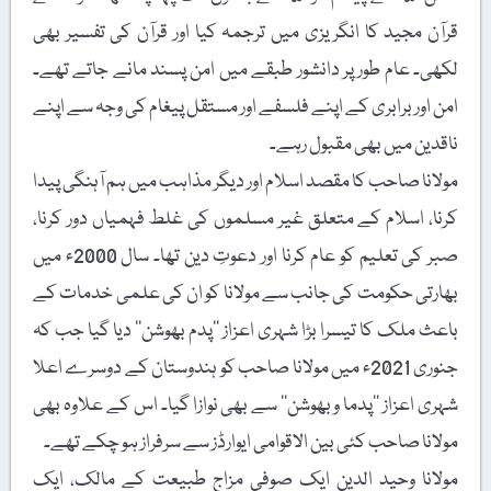
ٓن مجید کا انگریزی میں ترجمہ کیا اور قرآن کی تفسیر بھی
ی۔ عام طور پر دانشور طبقے میں امن پسند مانے جاتے تھے۔
 اور برابری کے اپنے فلسفے اور مستقل پیغام کی وجہ سے اپنے
دین میں بھی مقبول رہے۔
انا صاحب کا مقصد اسلام اور دیگر مذاہب میں ہم آہنگی پیدا
ا، اسلام کے متعلق غیر مسلموں کی غلط فہمیاں دور کرنا،
صبر کی تعلیم کو عام کرنا اور دعوتِ دین تھا۔ سال 2000ء میں
رتی حکومت کی جانب سے مولانا کو ان کی علمی خدمات کے
ث ملک کا تیسرا بڑا شہری اعزاز ’’پدم بھوشن‘‘ دیا گیا جب کہ
جنوری 2021ء میں مولانا صاحب کو ہندوستان کے دوسرے اعلا
ی اعزاز ’’پدما وبھوشن‘‘ سے بھی نوازا گیا۔ اس کے علاوہ بھی
انا صاحب کئی بین الاقوامی ایوارڈز سے سرفراز ہو چکے تھے۔
لانا وحید الدین ایک صوفی مزاج طبیعت کے مالک، ایک