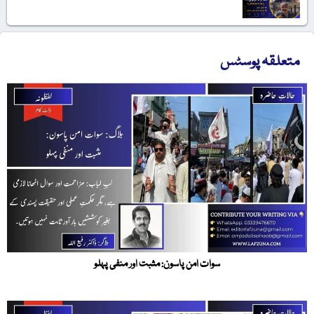
متعلقہ پوسٹس
سوات امن پاسون: مثبت اور منفی پہلو