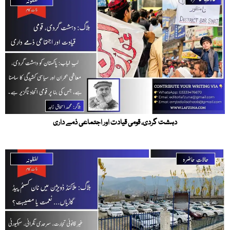
دہشت گردی، قومی قیادت اور اجتماعی ذمے داری