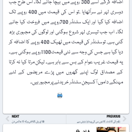
اضافہ کرکے اسے 300 روپے میں بیچا جانے لگا۔ اس طرح جب
دوسری لہر نے سراُٹھایا ،تو اس کی قیمت میں 400 روپے تک
اضافہ کیا گیا اور ایک سلنڈر 700روپے میں فروخت کیا جانے
لگا۔ اب جب تیسری لہر شروع ہوگئی اور لوگوں کی مجبوری بڑھ
گئی ہے، تو سلنڈر کی قیمت میں ٹھیک 400 روپے کا اضافہ کر
دیا گیا ہے جس کی وجہ سے نئی قیمت1100روپے ہوگئی ہے۔
یہ قیمت غریب عوام کے بس سے باہر ہے۔ لیکن مرتا کیا نہ کرتا
کے مصداق لوگ اپنے گھروں میں پڑے مریضوں کے لئے
مہنگے داموں آکسیجن سلنڈر خریدنے پر مجبور ہیں۔
Print
NEXT
PREVIOUS
زقوم کی کاشت، کانٹوں ہی کی پیداوار دیتی ہے
18 اپریل، ثقافتی ورثہ کا عالمی دن
فیاض ظفر