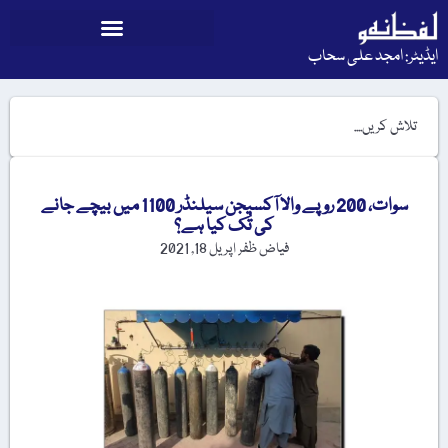
ایڈیٹر: امجد علی سحاب
سوات، 200 روپے والا آکسیجن سیلنڈر 1100 میں بیچے جانے
کی تُک کیا ہے؟
فیاض ظفر
اپریل 18, 2021