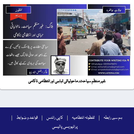
غیر منظم سیاحت، ماحولیاتی تباہی اور انتظامی ناکامی
ہم سے رابطہ
لفظونہ انتظامیہ
کاپی رائٹس
قواعد و ضوابط
پرائیویسی پالیسی