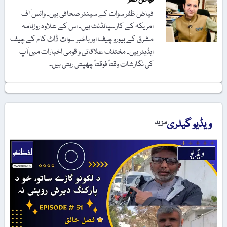
فیاض ظفر سوات کے سینئر صحافی ہیں۔ وائس آف
امریکہ کے کارسپانڈنٹ ہیں۔ اس کے علاوہ روزنامہ
مشرق کے بیورو چیف اور باخبر سوات ڈاٹ کام کے چیف
ایڈیٹر ہیں۔ مختلف علاقائی و قومی اخبارات میں آپ
کی نگارشات وقتاً فوقتاً چھپتی رہتی ہیں۔
ویڈیو گیلری
مزید