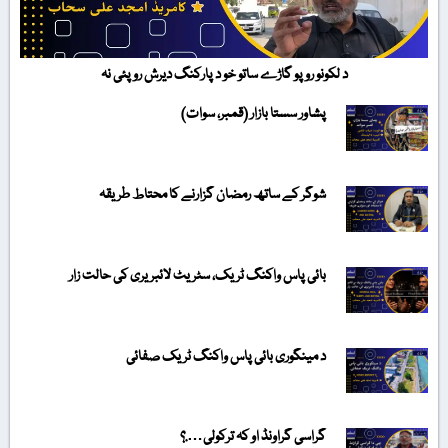
د لکونو روپو گاڑے ساتو خو د پارکنگ دیرش روپئی نہ
پشاور سستا بازار (قمبر، سوات)
شوگر کے ساتھ رمضان گزارنے کا محتاط طریقہ
بائی پاس واکنگ ٹریک، سٹریٹ لائبریری کی حالت زار
د مینگوری بائی پاس واکنگ ٹریک صفائی
گراسی گراونڈ او کہ ترکولی….؟