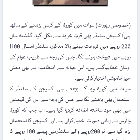
(خصوصی رپورٹ) سوات میں کورونا کے کیس بڑھنے کے ساتھ
ہی آکسیجن سلنڈر بھی قوتِ خرید سے نکل گیا۔ گذشتہ سال
200 روپے میں فروخت ہونے والا مذکورہ سلنڈر امسال 1100
روپے میں فروخت ہونے لگا۔ جس کی وجہ سے غریب عوام کے
اوسان خطاہوگئے ہیں۔ اس حوالہ سے انتظامیہ نے بھی معنی
خیز خاموشی اختیار کرلی ہے۔
سوات میں کورونا وبا کے بڑھتے ہی آکسیجن کے سلنڈر کا
استعمال بھی بڑھنے لگا ہے جس کی وجہ سے اس کی قیمتوں
میں بھی خود ساختہ اضافہ کردیا گیا ہے۔ اب جب کہ کورونا
وائرس نے وبائی صورت اختیارکرلی ہے اور آکسیجن کا استعمال
بڑھ گیا ہے، تو 200روپے والے سلنڈرمیں پہلے 100 روپے کا