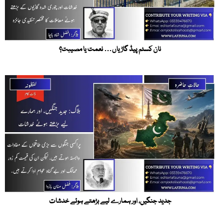
نان کسٹم پیڈ گاڑیاں… نعمت یا مصیبت؟
جدید جنگیں، اور ہمارے لیے بڑھتے ہوئے خدشات