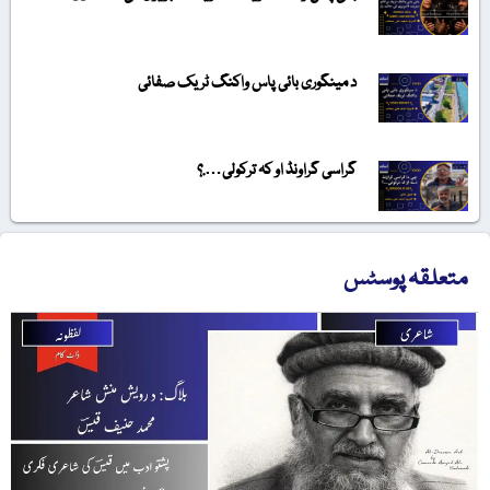
د مینگوری بائی پاس واکنگ ٹریک صفائی
گراسی گراونڈ او کہ ترکولی….؟
متعلقہ پوسٹس