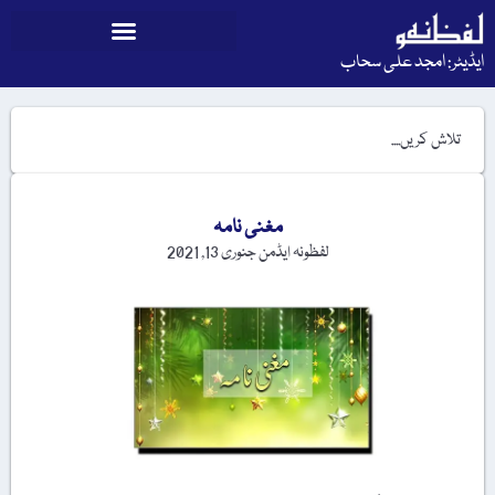
ایڈیٹر: امجد علی سحاب
مغنی نامہ
لفظونہ ایڈمن
جنوری 13, 2021