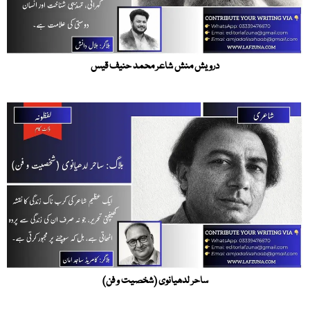
درویش منش شاعر محمد حنیف قیس
ساحر لدھیانوی (شخصیت و فن)