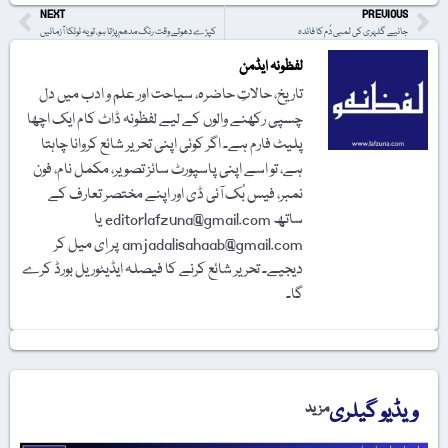
NEXT
PREVIOUS
جانیے گلہری کی لمبی دُم کا فائدہ
کپڑے دھوتے وقت رنگ مدھم پڑتا ہو، تو یہ ٹوٹکا آزمائیں
لفظونہ ایڈمن
تاریخ، حالاتِ حاضرہ، سیاحت اور علم و ادب میں دل
چسپی رکھنے والوں کے لیے لفظونہ ڈاٹ کام ایک اچھا
پلیٹ فارم ہے۔ اگر کوئی اپنی تحریر شائع کروانا چاہتا
ہے، تو اسے اپنی پاسپورٹ سائز تصویر، مکمل نام، فون
نمبر، فیس بُک آئی ڈی اور اپنے مختصر تعارف کے
ساتھ editorlafzuna@gmail.com یا
amjadalisahaab@gmail.com پر اِی میل کر
دیجیے۔ تحریر شائع کرنے کا فیصلہ ایڈیٹوریل بورڈ کرے
گا۔
ویڈیو گیلری
مزید