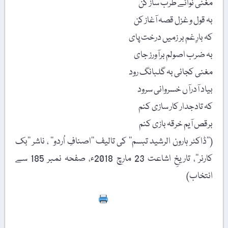
مغنی نوائے طرب ساز کن
بہ قول و غزل قصہ آغاز کن
کہ بارِ غم بر زمیں درخت پای
بہ ضرب اصولم برآورز جای
مغنی کجائی بہ گلبانگ رود
بیاد آدرآں خسروانی سرود
کہ تادجدار کار سازی کنم
برقص آیم خرقہ بازی کنم
(’’ڈاکٹر ہارون الرشید تبسم‘‘ کی تالیف ’’اصنافِ اُردو‘‘ ، ناشر ’’بک
کارنر‘‘، تاریخِ اشاعت 23 مارچ 2018ء، صفحہ نمبر 185 سے
انتخاب)
Print