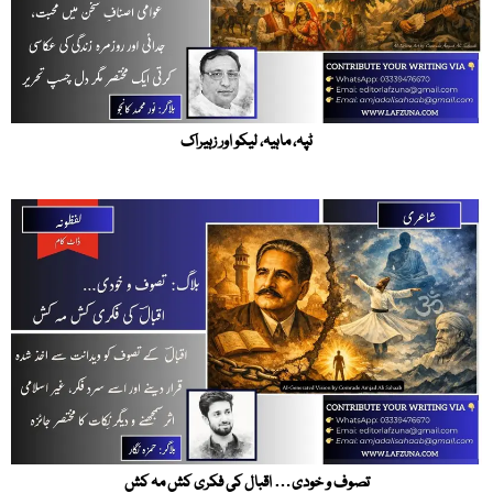
ٹپہ، ماہیہ، لیکو اور زہیراک
تصوف و خودی… اقبال کی فکری کش مہ کش