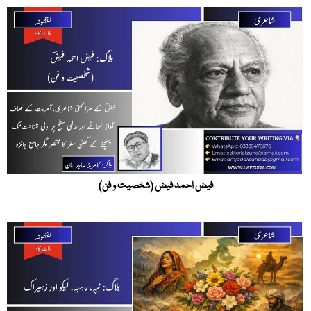
فیض احمد فیض (شخصیت و فن)