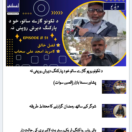
د لکونو روپو گاڑے ساتو خو د پارکنگ دیرش روپئی نہ
پشاور سستا بازار (قمبر، سوات)
شوگر کے ساتھ رمضان گزارنے کا محتاط طریقہ
بائی پاس واکنگ ٹریک، سٹریٹ لائبریری کی حالت زار