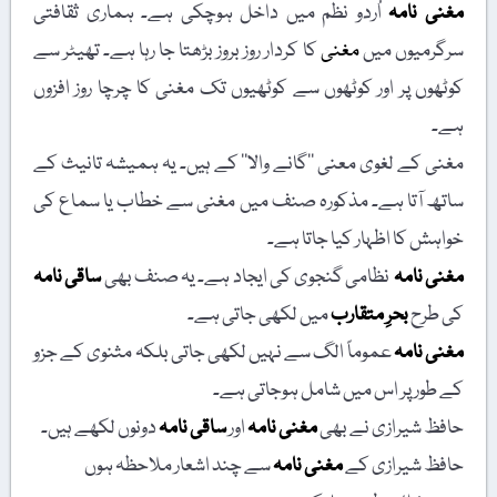
مغنی نامہ
اُردو نظم میں داخل ہوچکی ہے۔ ہماری ثقافتی
سرگرمیوں میں
مغنی
کا کردار روز بروز بڑھتا جا رہا ہے۔ تھیٹر سے
کوٹھوں پر اور کوٹھوں سے کوٹھیوں تک مغنی کا چرچا روز افزوں
ہے۔
مغنی کے لغوی معنی ’’گانے والا‘‘ کے ہیں۔ یہ ہمیشہ تانیث کے
ساتھ آتا ہے۔ مذکورہ صنف میں مغنی سے خطاب یا سماع کی
خواہش کا اظہار کیا جاتا ہے۔
مغنی نامہ
نظامی گنجوی کی ایجاد ہے۔ یہ صنف بھی
ساقی نامہ
کی طرح
بحرِ متقارب
میں لکھی جاتی ہے۔
مغنی نامہ
عموماً الگ سے نہیں لکھی جاتی بلکہ مثنوی کے جزو
کے طور پر اس میں شامل ہوجاتی ہے۔
حافظ شیرازی نے بھی
مغنی نامہ
اور
ساقی نامہ
دونوں لکھے ہیں۔
حافظ شیرازی کے
مغنی نامہ
سے چند اشعار ملاحظہ ہوں