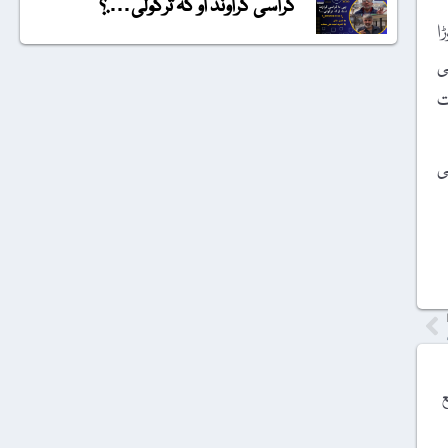
گراسی گراونڈ او کہ ترکولی….؟
ا
ی
ت
ی
ع