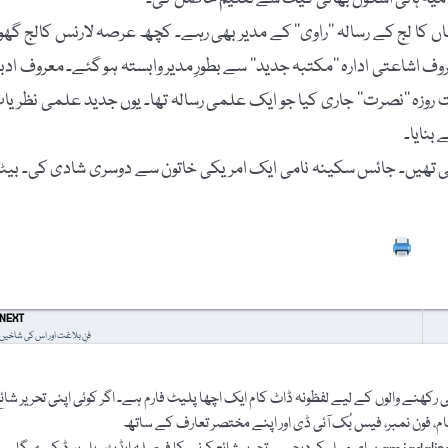
ہاں کا لج کے رسالہ ’’راوی‘‘ کے مدیر بھی رہے۔ کچھ عرصہ لارنس کالج گھوڑ
 اشاعتی ادارہ ’’مکتبہ جدید‘‘ سے بطورِ مدیر وابستہ ہو گئے۔ معروف ادب
فت روزہ ’’نصرت‘‘ جاری کیا جو ایک علمی رسالہ تھا۔ یوں جدید علمی نظریا
 بنایا۔
ئی تھیں۔ جائس سکینہ نامی ایک امریکی خاتون سے دوسری شادی کی۔ بیٹ
Prin
NEXT
فنِ بلاغت اور اس کی شاخیں
رکھنے والوں کے لیے لفظونہ ڈاٹ کام ایک اچھا پلیٹ فارم ہے۔ اگر کوئی اپنی تحریر شائ
نام، فون نمبر، فیس بُک آئی ڈی اور اپنے مختصر تعارف کے ساتھ