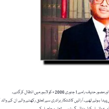
2 ء کو لاہور میں انتقال کرگئے۔
 پیدا ہوئے تھے۔ آرائیں کاشتکار برادری سے تعلق رکھنے والے ان کے والد ک
لامیہ ہائی اسکول بھاٹی گیٹ سے تعلیم حاصل کی۔