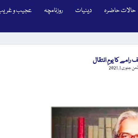
حالات حاضرہ
دینیات
روزنامچہ
عجیب و غریب
ڈمن
جنوری 1, 2021