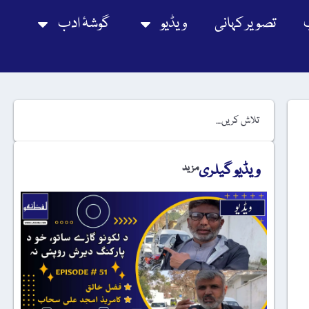
تصویر کہانی
ویڈیو
گوشۂ ادب
ویڈیو گیلری
مزید