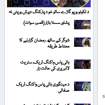
د لکونو روپو گاڑے ساتو خو د پارکنگ دیرش روپئی نہ
پشاور سستا بازار (قمبر، سوات)
شوگر کے ساتھ رمضان گزارنے کا
محتاط طریقہ
بائی پاس واکنگ ٹریک، سٹریٹ
لائبریری کی حالت زار
د مینگوری بائی پاس واکنگ ٹریک
صفائی
ا