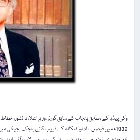
وکی پیڈیا کے مطابق پنجاب کے سابق گورنر، وزیرِ اعلا، دانشور، خطاط اور مصور حنیف رامے 1 جنوری 006
1930ء میں فیصل آباد اور ننکانہ کے قریب گاؤں پنچک بچیکی میں
نام چودھری غلام حسین تھا۔ دس سال کی عمر میں لاہور آئے اور اس