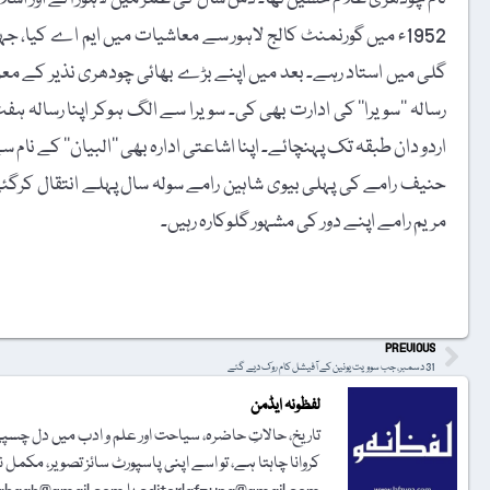
1952ء میں گورنمنٹ کالج لاہور سے معاشیات میں ایم اے کیا، ج
گلی میں استاد رہے۔ بعد میں اپنے بڑے بھائی چودھری نذیر کے معروف
رسالہ ’’سویرا‘‘ کی ادارت بھی کی۔ سویرا سے الگ ہوکر اپنا رسالہ ہ
اردو دان طبقہ تک پہنچائے۔ اپنا اشاعتی ادارہ بھی ’’البیان‘‘ کے نام سے
حنیف رامے کی پہلی بیوی شاہین رامے سولہ سال پہلے انتقال کرگ
مریم رامے اپنے دور کی مشہور گلوکارہ رہیں۔
t
PREVIOUS
31 دسمبر، جب سوویت یونین کے آفیشل کام روک دیے گئے
لفظونہ ایڈمن
تاریخ، حالاتِ حاضرہ، سیاحت اور علم و ادب میں دل چسپی 
کروانا چاہتا ہے، تو اسے اپنی پاسپورٹ سائز تصویر، مکمل 