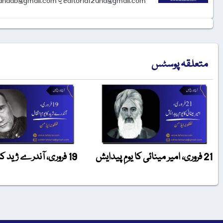
editorlafzuna@gmail.com یا amjadalisahaab@gmail.com پر اِی میل کر دیجیے۔ تحریر شائع کرنے کا فیصلہ ایڈیٹوریل بورڈ کرے گا۔
متعلقہ پوسٹس
21 فروری، امیر مینائی کا یومِ پیدایش
19 فروری، آندرے ژید کا یومِ انتقال