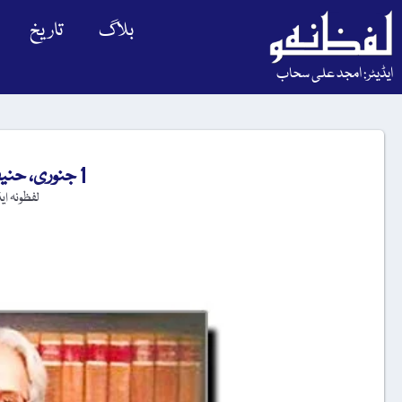
بلاگ
تاریخ
ایڈیٹر: امجد علی سحاب
1 جنوری، حنیف رامے کا یومِ انتقال
لفظونہ ای