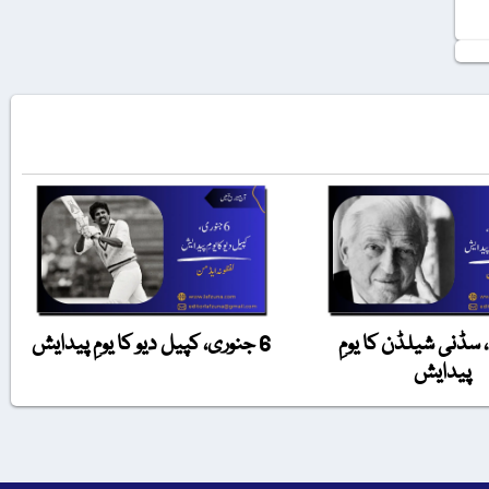
ی، سڈنی شیلڈن کا یومِ
6 جنوری، کپیل دیو کا یومِ پیدایش
پیدایش