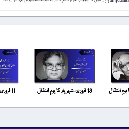
13 فروری، شہریار کا یومِ انتقال
11 فرور